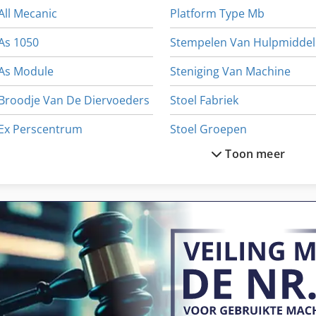
All Mecanic
Platform Type Mb
As 1050
S
As Module
Steniging Van Machine
Broodje Van De Diervoeders
Stoel Fabriek
Ex Perscentrum
Stoel Groepen
Toon meer
German
Stof Verzamelaars
Kast Met Lades
Str 701
Machine Van De Groef
Straal Cabine
Meten Van De Plaat
Stro