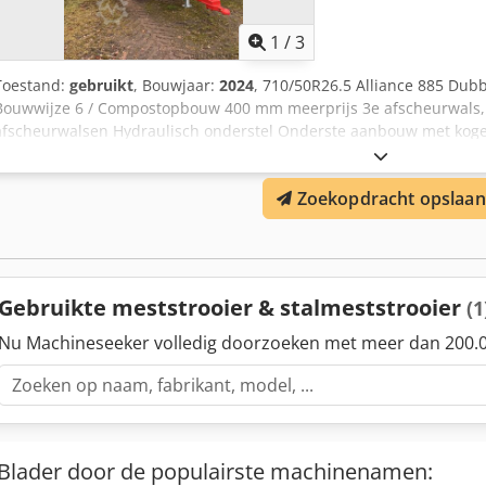
1
/
3
Toestand:
gebruikt
, Bouwjaar:
2024
, 710/50R26.5 Alliance 885 Du
Bouwwijze 6 / Compostopbouw 400 mm meerprijs 3e afscheurwals, 
afscheurwalsen Hydraulisch onderstel Onderste aanbouw met kogel
kalk Zijbordwand Djdpfx Ajrxuqzoh Dskr
Zoekopdracht opslaan
Gebruikte meststrooier & stalmeststrooier
(1
Nu Machineseeker volledig doorzoeken met meer dan 200.0
Blader door de populairste machinenamen: