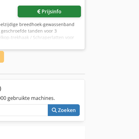
Prijsinfo
bbelzijdige breedhoek-gewassenband
geschroefde tanden voor 3
kop-trekhaak / Schraperlatten voor
)
00 gebruikte machines.
Zoeken