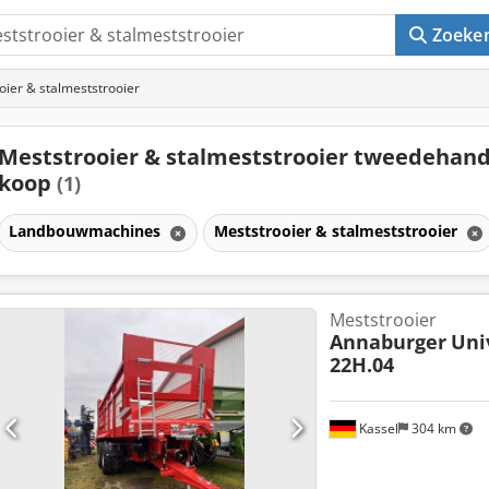
Zoeke
oier & stalmeststrooier
Meststrooier & stalmeststrooier tweedehand
koop
(1)
Landbouwmachines
Meststrooier & stalmeststrooier
Meststrooier
Annaburger
Uni
22H.04
Kassel
304 km