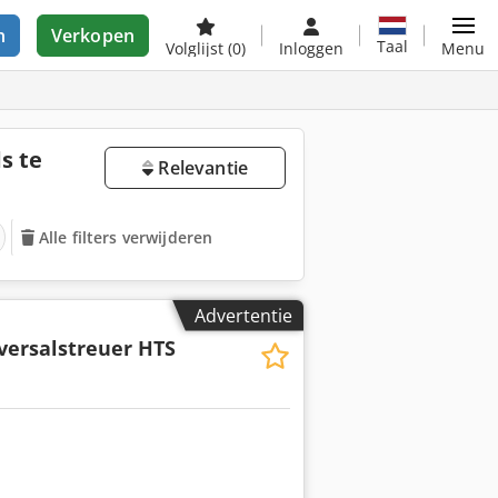
n
Verkopen
Taal
Volglijst
(0)
Inloggen
Menu
s te
Relevantie
Alle filters verwijderen
Advertentie
versalstreuer HTS