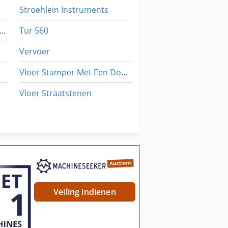
Stroehlein Instruments
tempelen Van Hulpmiddelen
Tur 560
Vervoer
Vloer Stamper Met Een Doorsnee
Vloer Straatstenen
Voertuigen
Werken Voertuig
Veiling indienen