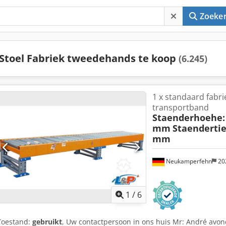
Zoeke
Stoel Fabriek tweedehands te koop
(6.245)
1 x standaard fabri
transportband
Staenderhoehe: 
mm
Staendertie
mm
Neukamperfehn
20
1
/
6
Toestand:
gebruikt
, Uw contactpersoon in ons huis Mr: André avo