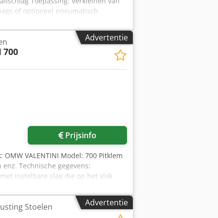
allschlag Toepassing: Verkleinen van
 bags of optioneel pneumatisch
ruikt voor het verkleinen van klei. De
materialen transporteren en verwerken.
Advertentie
en
eerschroef 3 4. Breker
I
700
 Elevator 1–3 7. Pneumatisch zendvat
ca in container De in het document
 componenten of complete installatie
hikbaar.
Prijsinfo
rk: OMW VALENTINI Model: 700 Pitklem
en enz. Technische gegevens:
et instelbare slag die op het vlak
ge bediening van de 4 cilinders
00
Advertentie
usting Stoelen