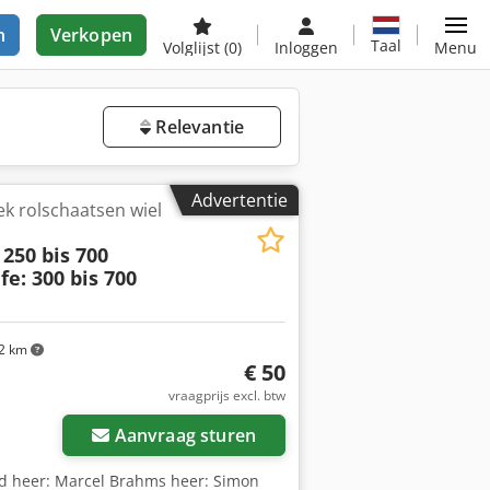
n
Verkopen
Taal
Volglijst
(0)
Inloggen
Menu
Relevantie
Advertentie
ek rolschaatsen wiel
250 bis 700
fe: 300 bis 700
2 km
€ 50
vraagprijs excl. btw
Aanvraag sturen
nd heer: Marcel Brahms heer: Simon