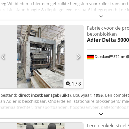
leeg Wij bieden u hier een gebruikte hengsten voor roller transport
vereiste stand hoogte & diepte gelieve te staan! Inbegrepen bij de l
Materiaal kleur: volledig gegalvaniseerd Stand hoogte: 250 mm tot 
Staan diepte: 300 tot 700 mm (vrij selecteerbaar beurtelings) Meer
Fabriek voor de pr
aangepast. Onze diensten in één oogopslag: (Prijzen op aanvraag) 
betonblokken
voorwaarden van erectie zijn in acht moeten worden genomen Dsdpfx
Adler
Delta 3000
inspectie volgens DIN EN 15635 uitgevoerd om te voldoen aan de BG
systemen -Levering met onze eigen vloot van voertuigen (zonder kwi
Duitsland
372 km
1
/
8
Toestand:
direct inzetbaar (gebruikt)
, Bouwjaar:
1995
, Een complet
van Adler is beschikbaar. Onderdelen: stationaire blokkenpers/-mac
materiaaltrechter, transportbanden, hoogteaanvoer, palletomloopsys
stapel- en ontstapeleenheden, omsnoeringsinstallatie, besturing, h
materiaalaanvoer, doseerunit, afvoer. Capaciteit: 1500 cycli/dag, ou
Leren enkele stoel 
dubbelpalletbedrijf, beschikbaar betonsteenformaat X/Y/Z: 500m