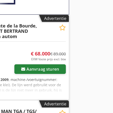
Advertentie
te de la Bourde,
ET BERTRAND
h autom
€ 68.000
€ 89.000
EXW Vaste prijs excl. btw
Aanvraag sturen
:
2009
, machine-/voertuignummer:
 klei). De lijn werd gebruikt voor de
 de lijn niet meer in gebruik, hij is
(met vibro, met pneumo kleppen). -
r. Dedpfx Aeuc Tzved Ijck -
Advertentie
r. - Menger FK Machinery (Polen,
l MAN TGA / TGS/
voor de toevoer van het mengsel van