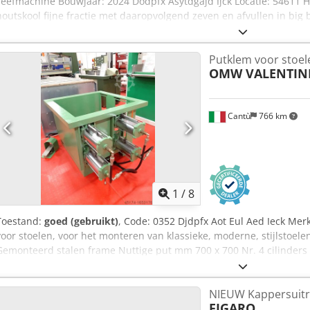
zeefmachine Bouwjaar: 2024 Dodpfx Asytdgajd Ijck Locatie: 54611 H
houtskool fijne fractie met daaropvolgend zeven en afvullen in big
transport naar silo’s. De gladwalsinstallatie werd oorspronkelijk geb
betreffende machines zijn veelzijdig inzetbaar en kunnen diverse 
Putklem voor stoel
Installatieonderdelen: 1. Doseerschroef 1 2. Doseerschroef 2 3. Dos
OMW VALENTIN
"gladwalsinstallatie" en stalen frame 5. Trilzeef en stalen frame 6.
"zandzender" 8. Big bag ledigstation 9. Afzuigleiding 10. Elektroni
vermelde prijzen betreffen onze aanschafkosten. Afname van losse
Cantù
766 km
mogelijk. Prijzen en verdere technische gegevens op aanvraag besc
1
/
8
Toestand:
goed (gebruikt)
, Code: 0352 Djdpfx Aot Eul Aed Ieck Me
voor stoelen, voor het monteren van klassieke, moderne, stijlstoel
Gemonteerd stalen frame Nuttige put mm 700 x 700 Nr. 4 cilinders m
kunnen worden verplaatst Tegengewicht Voetpedaal voor gelijktijdi
Perslucht 7-8 atm Afmetingen mm 1300 x 920 x 750 h Gewicht kg 7
NIEUW Kappersuitr
FIGARO