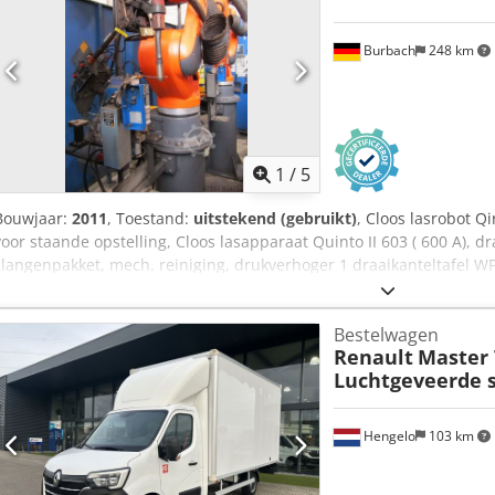
Burbach
248 km
1
/
5
Bouwjaar:
2011
, Toestand:
uitstekend (gebruikt)
, Cloos lasrobot Qi
voor staande opstelling, Cloos lasapparaat Quinto II 603 ( 600 A), dr
slangenpakket, mech. reiniging, drukverhoger 1 draaikanteltafel W
startvoorkeuze, 1 bediening voor door de klant geleverde schuifd
boognaden, punteditor Apparaat is volledig gereviseerd en onderh
Bestelwagen
met een andere, identieke draaikanteltafel mogelijk. Dcsdpfx Adjiz
Renault
Master 
Luchtgeveerde s
Hengelo
103 km