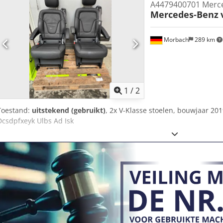
A4479400701 Merce
van hout en niet meer bruikbaar. De installatie is 20 jaar niet gebrui
Mercedes-Benz
1995–2005. Documentatie aanwezig. Bezichtiging ter plaatse mogelijk
Portugal. Dedpfezh Ng Tex Ad Ijck
Morbach
289 km
1
/
2
Toestand:
uitstekend (gebruikt)
, 2x V-Klasse stoelen, bouwjaar 20
Dcsdpfxeyk Ulbs Ad Isk