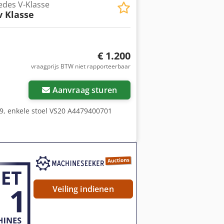
des V-Klasse
kt en vereist een revisie. Draaid:
v Klasse
. De installatie bevindt zich in
€ 1.200
vraagprijs BTW niet rapporteerbaar
Vraag meer foto's aan
Aanvraag sturen
19, enkele stoel VS20 A4479400701
Veiling indienen