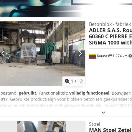
Betonblok - fabriek
ADLER S.A.S. Rou
60360 C
PIERRE 
SIGMA 1000 wit
Kaunas
1.274 km
1
/
12
Toestand:
gebruikt
, Functionaliteit:
volledig functioneel
, Bouwjaar
1017
, Gebruikte productielijn voor blokken beton (en geëxpandeerde
productie van betonblokken met geëxpandeerde klei. Vanaf 2023-08 is
bewaard gebleven. Lijn van blokken in orde: - 2 stuks kleine silo's 
Toevoerband voor grondstoffen naar de weegtrechter. - Weegtrechte
Stoel
Toevoerband voor grondstoffen van de weegtrechter naar de menge
MAN
Stoel Zete
2022, bakinhoud 1200 l, motorvermogen 18,5 kW). - Transportband 