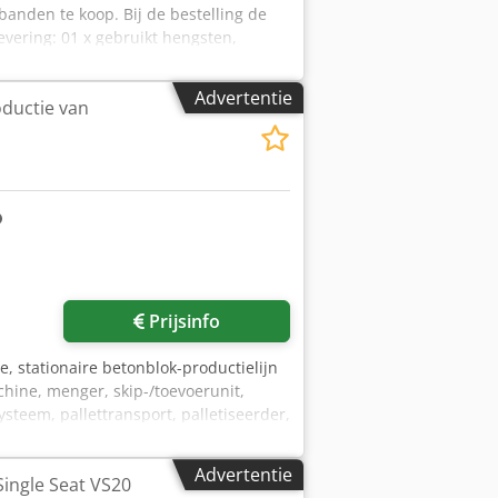
banden te koop. Bij de bestelling de
evering: 01 x gebruikt hengsten,
700 mm (vrij selecteerbaar beurtelings)
 treble & bass kan op verzoek worden
Advertentie
oductie van
-Installatie, bouw onze algemene
 Adodf S Eyo Ijck -Shelf testen Plank
R 234 visuele inspectie van alle plank
jting) Gratis verzending op aanvraag!
Prijsinfo
e, stationaire betonblok-productielijn
hine, menger, skip-/toevoerunit,
teem, pallettransport, palletiseerder,
ydrauliekaggregaat, silo,
tput: 3000 pallets/uur, werking:
Advertentie
Single Seat VS20
m/200mm/250mm. De droogrekken zijn