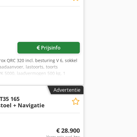
Prijsinfo
rox QRC 320 incl. besturing V 6, sokkel
aadaanvoer, lastoorts, toorts
PK 5000, laadvermogen 500 kg, 1
eur gasmondstuksensor, zoeken naar
ouden voor aflevering. Tweede station
Advertentie
wv No Iok
T35 165
toel + Navigatie
€ 28.900
Vaste prijs excl. btw