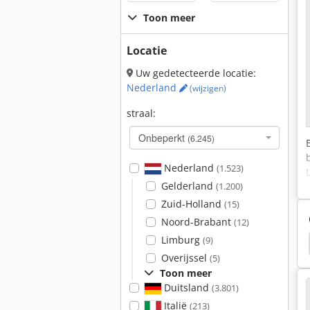
Toon meer
Locatie
Uw gedetecteerde locatie:
Nederland
(wijzigen)
straal:
Onbeperkt
(6.245)
Nederland
(1.523)
Gelderland
(1.200)
Zuid-Holland
(15)
Noord-Brabant
(12)
Limburg
(9)
Scrubber
Hako
Hako 1700
Hako Flipper
Overijssel
(5)
Toon meer
Duitsland
(3.801)
Italië
(213)