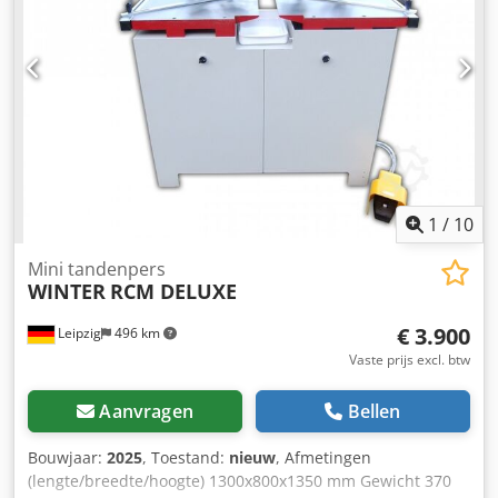
mm Eenvoudige gereedschapswissel door "spindle lock"
Pneumatische materiaalkleminrichting Doseersproei-
inrichting Opties: Ingefrezen kopieermal voor standaard
krukgat en PZ-frezen Kopieerpen Spantang
Aanslagsysteem Materiaalspaninrichting met 2 span
cilinders Chedpfx Ajxqihisfisa Freesgereedschap 8 mm
Beschikbaarheid: per direct Locatie opslag: Röllbach
1
/
10
Mini tandenpers
WINTER
RCM DELUXE
€ 3.900
Leipzig
496 km
Vaste prijs excl. btw
Aanvragen
Bellen
Bouwjaar:
2025
, Toestand:
nieuw
, Afmetingen
(lengte/breedte/hoogte) 1300x800x1350 mm Gewicht 370