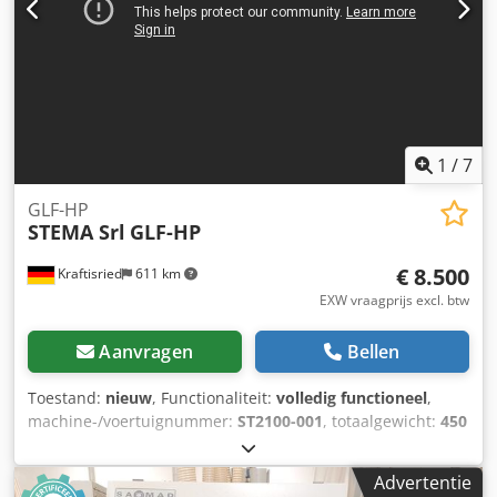
1
/
7
GLF-HP
STEMA Srl
GLF-HP
€ 8.500
Kraftisried
611 km
EXW vraagprijs excl. btw
Aanvragen
Bellen
Toestand:
nieuw
, Functionaliteit:
volledig functioneel
,
machine-/voertuignummer:
ST2100-001
, totaalgewicht:
450
kg
, Bouwjaar:
2021
, STEMA GLF Dowel-injectieautomaat
Zeker de meest productieve automatische machine voor
Advertentie
robuuste en lange deuvels. Vooraf ingesteld voor deuvels