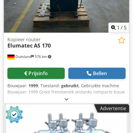
Afmetingen en gewichten ----- Jumbo Automatic E.C. 470 x
370 x 300 mm, 35 kg Werktafel 32 kg Alle prijzen netto.
Exclusief wettelijke btw. Af fabriek, exclusief verpakking en
verzendkosten. (Technische gegevens volgens fabrikant -
1
/
5
zonder garantie!)
Kopieer router
Elumatec
AS 170
Duitsland
576 km
Prijsinfo
Bellen
Bouwjaar:
1999
, Toestand:
gebruikt
, Gebruikte machine
Bouwjaar: 1999 Groot freesbereik ondanks compacte bouw
Kopieerfrezen via zij aanslagen of mal in verhouding 1:1
Pneumatische kopieerpen, twee-traps voor twee
Advertentie
verschillende freesdiameters Het gepatenteerde
ophangsysteem van de kopieerhefboom garandeert
nauwkeurig frezen met geringe krachtinspanning
Tafelhoogteverstelling voor extreem hoge profielen tot 400