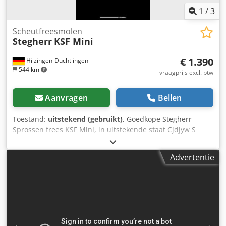
1
/
3
Scheutfreesmolen
Stegherr
KSF Mini
€ 1.390
Hilzingen-Duchtlingen
544 km
vraagprijs excl. btw
Aanvragen
Bellen
Toestand:
uitstekend (gebruikt)
, Goedkope Stegherr
Sprossen frees KSF Mini, in uitstekende staat Cjdjyw S
Ihjpfx Afieha
Advertentie