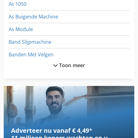
As 1050
As Buigende Machine
As Module
Band Slijpmachine
Banden Met Velgen
Toon meer
Bbs 550
Bekken Van Een Deel Van
Buigen Van Gereedschap
Buigen Van Machine
Dws 200
Adverteer nu vanaf € 4,49
*
Fngj 20
11 miljoen kopers
wachten op u