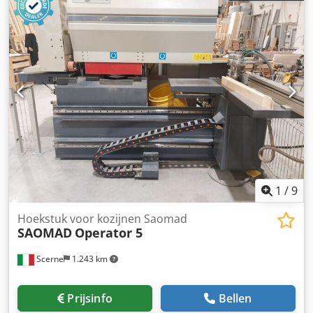
van 80 x 8 mm, zoals gebruikelijk in de ramenproductie.
Zie de gedetailleerde beschrijving in de bijgevoegde PDF.
Chjdpfx Asxhv A Iefiea De machine staat in onze showroom
en is demonstratieklaar.
1
/
9
Hoekstuk voor kozijnen Saomad
SAOMAD
Operator 5
Scerne
1.243 km
Prijsinfo
Bellen