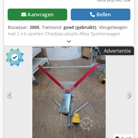
Vaste prijs excl. btw
Aanvragen
Bellen
Bouwjaar:
2005
, Toestand:
goed (gebruikt)
, Vleugelwagen
met 2 x 6 sporten Chedjxacubspfx Afiea Sportenwagen
Orderpickwagen Verrijdbaar Lengte: 1,1 m Sporten: 0,55 m
Hoogte: 2 m Locatie: uit voorraad 54634 Bitburg - direct
Advertentie
beschikbaar -