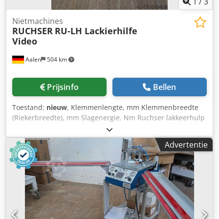
1
/
3
Nietmachines
RUCHSER
RU-LH Lackierhilfe
Video
Aalen
504 km
Prijsinfo
Bellen
Toestand:
nieuw
, Klemmenlengte, mm Klemmenbreedte
(Riekerbreedte), mm Slagenergie, Nm Ruchser lakkeerhulp
voor het tegelijkertijd lakken van vleugel en glaslijstframe
RU-LH lakkeerhulp voor glaslijstframes voor het verwerken
Advertentie
van klemmen L=50 mm Lengte 700 mm, breedte 500 mm,
werkhoogte instelbaar van 700 - 1200 mm. Op de 4 hoeken
van het glaslijstframe wordt telkens 1 klem geplaatst. De
positionering gebeurt diagonaal, zodat de klemmen
ongeveer 35 mm uit het hout steken. Bij het indrukken in
het vleugelframe ontstaat er een klemwerking. Voor het
lakken wordt het glaslijstframe met ongeveer 20 mm