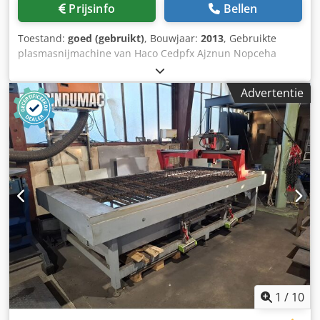
Prijsinfo
Bellen
Toestand:
goed (gebruikt)
, Bouwjaar:
2013
, Gebruikte
plasmasnijmachine van Haco Cedpfx Ajznun Nopceha
Type: Kompakt 3015 Tafelafmetingen: 3000 x 1500 mm
Hypertherm HPR 130 ampère-stroombron Inclusief
Advertentie
reserveonderdelen.
1
/
10