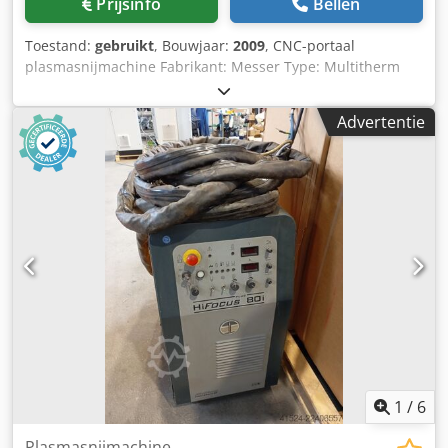
Prijsinfo
Bellen
Toestand:
gebruikt
, Bouwjaar:
2009
, CNC-portaal
plasmasnijmachine Fabrikant: Messer Type: Multitherm
4000 Bouwjaar: 2009 CNC-besturing: Global Control Plus
Spoorbreedte: 4.000 mm 2 x plasmasnijtoestel met
Advertentie
stroombron Hypertherm HPR260 Codpfezmv Dcjx Apceha
Slijtagebaanlengte: 10 m 2 x oscillerende transporttafel
Afmetingen per tafel: 3 x 3 m Zonder filterinstallatie 22726
1
/
6
Plasmasnijmachine,