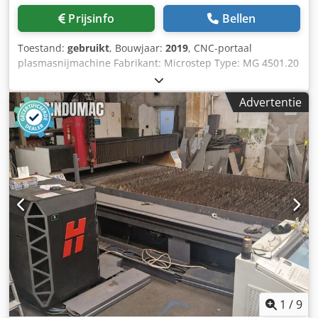
mogelijk. De HiFocus 440i neo is ideaal voor
Prijsinfo
Bellen
loonsnijbedrijven, staalproducenten en -handelaren,
omdat deze kan worden gecombineerd met 2D- of 3D-CNC-
Toestand:
gebruikt
, Bouwjaar:
2019
, CNC-portaal
geleidingseenheden, zoals plasmasnijmachines, robots en
plasmasnijmachine Fabrikant: Microstep Type: MG 4501.20
buissnijmachines. Met de HiFocus neo profiteert de
BkP Bouwjaar: 2019 Cedpfjyay H Ajx Apceha CNC-besturing
gebruiker, in vergelijking met de concurrentie, van hogere
Werkgebied: 2.000 x 4.500 mm 1 x 2D-plasmatoorts met
snelheden bij het snijden en markeren van elektrisch
Advertentie
Hypertherm XPR300 stroomvoorziening, inclusief Optimix
geleidende materialen, met tegelijkertijd een zeer goede
gaskonsolle 1 x Boorspil 26 kW, voor diameters tot 40 mm,
kwaliteit en lage proceskosten. Dankzij de
inclusief 8-voudige gereedschapswisselaar 1 x
geoptimaliseerde technologie worden de slijtdelen
Voorbereiding voor het achteraf monteren van een
beschermd en wordt het plasmasnijden efficiënter.
roterende tafel (voor afschuinende sneden) 1 x
Nestingprogramma op de CNC-besturing ä22726
1
/
9