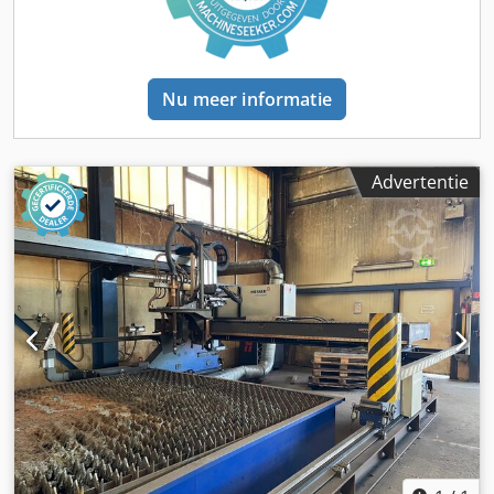
maximale ingangsfrequentie encoder 500 kHz • Analoge
ingangen voor potentiometer Extra uitrusting • Nesting-pc-
software (volgens oorspronkelijke offerte) • Set
reserveonderdelen (1 set) • Reserveonderdelen,
Nu meer informatie
verbruiksartikelen en startpakket
Advertentie