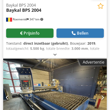
Baykal BPS 2004
Baykal
BPS 2004
Roemenië
347 km
Prijsinfo
Bellen
Toestand:
direct inzetbaar (gebruikt)
, Bouwjaar:
2019
,
totaalgewicht:
5.500 kg
, totale breedte:
3.000 mm
, totale
hoogte:
2.400 mm
, verplaatsingsafstand X-as:
4.000 mm
,
verplaatsing Y-as:
2.000 mm
, productlengte (max.):
6.000
Advertentie
mm
, aantal assen:
3
, Deze 3-assige Baykal BPS 2004 CNC-
plasmasnijmachine is in 2019 geproduceerd. De machine
heeft een snijtafel van 2000 x 4000 mm en is uitgerust met
een Hypertherm XPR300-snijsysteem, wat zorgt voor
snijprestaties van hoge kwaliteit. De machine beschikt over
geavanceerde functies zoals automatische
toortshoogteregeling en True Hole-technologie. Als u op
zoek bent naar hoogwaardige snijprestaties, overweeg dan
de Baykal BPS 2004-machine die wij te koop aanbieden.