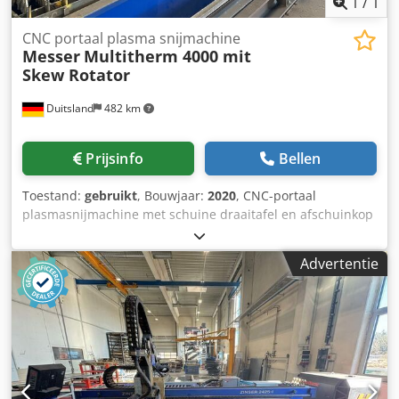
1
/
1
CNC portaal plasma snijmachine
Messer
Multitherm 4000 mit
Skew Rotator
Duitsland
482 km
Prijsinfo
Bellen
Toestand:
gebruikt
, Bouwjaar:
2020
, CNC-portaal
plasmasnijmachine met schuine draaitafel en afschuinkop
Fabrikant: Messer Type: Multitherm 4000 Bouwjaar: 2020
CNC-besturing: Global Control Plus Werkgebied: 3 x 10,8 m
Advertentie
Spoorbreedte: 4.000 mm 1 autogene brander ALFA 1
plasmabrander met schuine draaitafel en afschuinkop
Stroombron: Hypertherm XPR300 Snijdikte: 50 mm
(perforeren) 80 mm (doorsnijden) Csdjx Dlwmspfx Apceha
Afzuigtabel Beuting zonder filterinstallatie Software:
Omniwin met Bevel ä22726