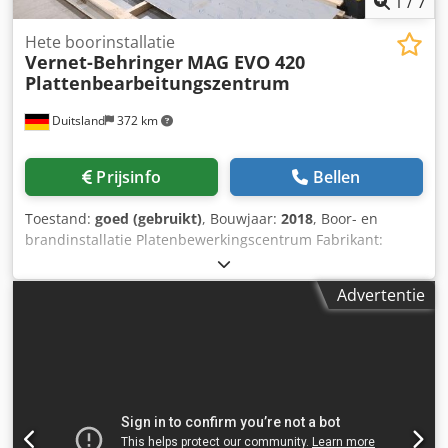
1
/
7
Hete boorinstallatie
Vernet-Behringer
MAG EVO 420
Plattenbearbeitungszentrum
Duitsland
372 km
Prijsinfo
Bellen
Toestand:
goed (gebruikt)
, Bouwjaar:
2018
, Boor- en
brandinstallatie Platenbewerkingscentrum Fabrikant:
Vernet-Behringer Type: MAG EVO 420 Bouwjaar: 2018 CNC-
besturing Stroombron Kjellberg HiFocus 360
Advertentie
Plasmasnijden voor materiaal dikte: 5 tot 50 mm
Spindelsnelheid: 160 – 4.000 tpm Automatisch
revolvergereedschap Aantal gereedschaphouders: 14
Aandrijvingsvermogen: 16 kW Boordiameter: 5 - 40 mm V-
kerf markeren: 5 tot 40 mm Afmetingen plaat min.: 1.500 x
300 mm (750 x 400 mm met beperkingen) Minimale
afmetingen bewerkte onderdelen: 80 x 80 mm Chjdpfx