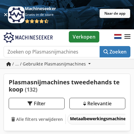
Machineseeker
Naar de app
Gratis in de store
Verkopen
Zoeken
/ ... / Gebruikte Plasmasnijmachines
Plasmasnijmachines tweedehands te
koop
(132)
Filter
Relevantie
Metaalbewerkingsmachines &
Alle filters verwijderen