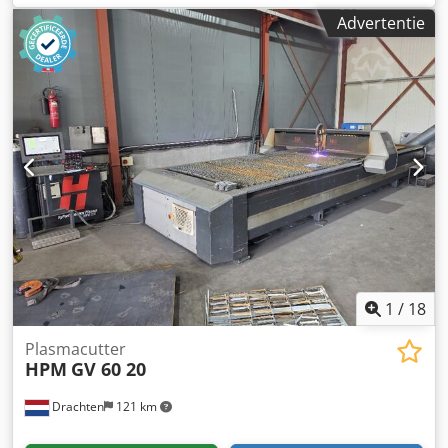
• Dubbele plasmasnijkoppen Chsdpfx Apozp D S Tecsa •
Advertentie
Aantal gebruiksuren: 2.016 en 3.120 • Werkoppervlak: 4 m
x 12 m
1
/
18
Plasmacutter
HPM
GV 60 20
Drachten
121 km