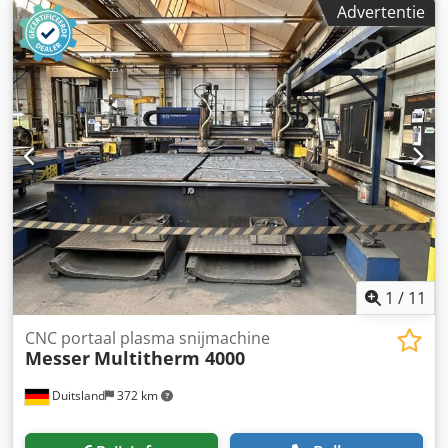
Advertentie
vervolgens via USB of netwerk naar de machine
overgebracht. Het programma kan eenvoudig worden
opgeroepen via het 12" touch display. Na het handmatig
inbrengen van het werkstuk wordt het automatische
snijproces gestart. - Buislengte: max. 6000mm - voor ronde
buis tot max. OD=220mm - voor 4-zijdige buis tot max.
152,4,x152,4mm (6"x6") - maximaal buisgewicht 250KG
Chjdpfogu Nmhsx Apcea - 4-klauwplaat - Zijbelading
mogelijk, beveiligd door lichtscherm - Volledig
automatische snijvolgorde - Industriële PC-besturing met
12" touch display - Gegevensinvoer via USB en LAN -
Stroomverbruik machine: 400V 3P 2KW - Afmeting:
690x100x180cm - Gewicht: ongeveer 1000KG Gemaakt in
Duitsland De foto's tonen een oudere machine
1
/
11
CNC portaal plasma snijmachine
Messer
Multitherm 4000
Duitsland
372 km