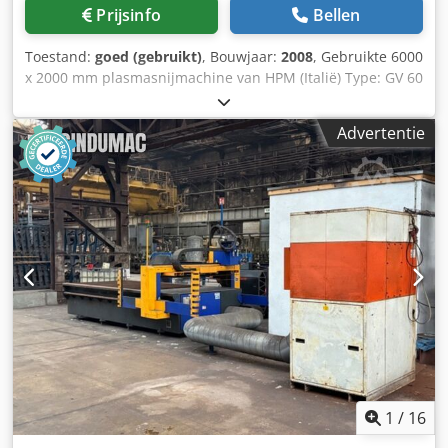
Prijsinfo
Bellen
Toestand:
goed (gebruikt)
, Bouwjaar:
2008
, Gebruikte 6000
x 2000 mm plasmasnijmachine van HPM (Italië) Type: GV 60
20 Tafelafmetingen: 6000 x 2000 mm Hypertherm 130 XD
met Truehole-optie Nieuwe Hypertherm EdgeConnect
Advertentie
CNC-besturing + nieuwe servomotoren Modesta
afzuigsysteem Inclusief reserveonderdelen Bouwjaar: 2008
Chsdszd Ur Tspfx Apcja CNC vernieuwd in: 2018
1
/
16