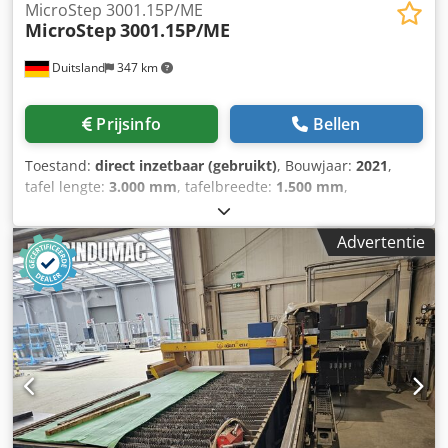
MicroStep 3001.15P/ME
MicroStep
3001.15P/ME
Duitsland
347 km
Prijsinfo
Bellen
Toestand:
direct inzetbaar (gebruikt)
, Bouwjaar:
2021
,
tafel lengte:
3.000 mm
, tafelbreedte:
1.500 mm
,
verplaatsingsafstand X-as:
3.000 mm
, verplaatsing Y-as:
1.500 mm
, controllerfabrikant:
MicroStep
, controller
Advertentie
model:
iMSNC
, aantal assen:
3
, Deze 3-assige MicroStep
3001.15P/ME-plasmasnijmachine is in 2021 geproduceerd.
De machine heeft een werkgebied van 1500 x 3000 mm en
is daarmee ideaal voor nauwkeurige en grootschalige
snijwerkzaamheden. Als u op zoek bent naar
hoogwaardige snijcapaciteiten, overweeg dan de
MicroStep 3001.15P/ME-machine die wij te koop
aanbieden. Neem contact met ons op voor meer
informatie. MasterCut Compact 3001.15P/Me Ca. 3.000 x
1.500 mm Stevige constructie Materiaaldikte tot 100 mm