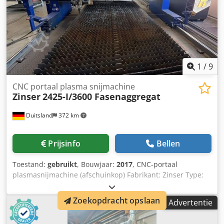
1
/
9
CNC portaal plasma snijmachine
Zinser
2425-I/3600 Fasenaggregat
Duitsland
372 km
Prijsinfo
Bellen
Toestand:
gebruikt
, Bouwjaar:
2017
, CNC-portaal
plasmasnijmachine (afschuinkop) Fabrikant: Zinser Type:
2425-I/3600 Bouwjaar: 2017 CNC-besturing: 5010
Bewegingsbereik: 11 m Snijtafel met oscillerende
Zoekopdracht opslaan
Advertentie
transportinrichting, inclusief afzuigsysteem Codpfx Aow
Rpvbjpcsha Afmetingen: 2.000 x 8.000 mm 1 plasmatorch