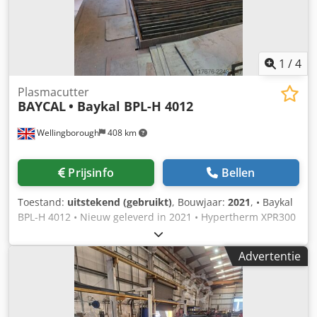
1
/
4
Plasmacutter
BAYCAL
• Baykal BPL-H 4012
Wellingborough
408 km
Prijsinfo
Bellen
Toestand:
uitstekend (gebruikt)
, Bouwjaar:
2021
, • Baykal
BPL-H 4012 • Nieuw geleverd in 2021 • Hypertherm XPR300
AutoGas • EDGE Connect CNC • Dubbele plasmasnijkoppen
• Aantal gebruikte uren: 3.480 en 5.448 Codpfxjzp D T Ds
Advertentie
Apcoha • Werktafel: 4 m x 10 m