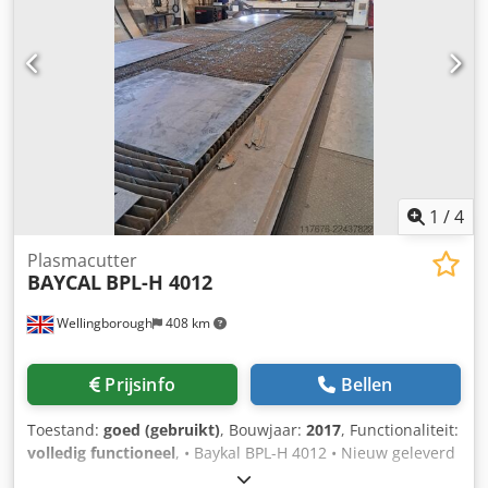
1
/
4
Plasmacutter
BAYCAL
BPL-H 4012
Wellingborough
408 km
Prijsinfo
Bellen
Toestand:
goed (gebruikt)
, Bouwjaar:
2017
, Functionaliteit:
volledig functioneel
, • Baykal BPL-H 4012 • Nieuw geleverd
in 2017 • Hypertherm XPR300 AutoGas • EDGE Connect CNC