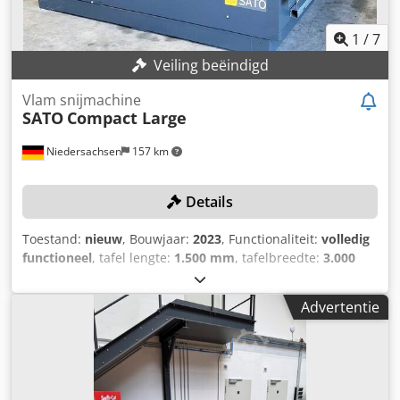
1
/
7
Veiling beëindigd
Vlam snijmachine
SATO
Compact Large
Niedersachsen
157 km
Details
Toestand:
nieuw
, Bouwjaar:
2023
, Functionaliteit:
volledig
functioneel
, tafel lengte:
1.500 mm
, tafelbreedte:
3.000
mm
, werkstukhoogte (max.):
150 mm
, bedieningstype:
CNC-besturing
, TECHNISCHE SPECIFICATIES Maximale
Advertentie
werkstukdikte: 150 mm Plasmasnijbereik: 0,5 tot 60 mm
Aanbevolen snijbereik: 0,5 tot 40 mm Maximale
inboordiepte: 30 mm Tafelbreedte: 3.000 mm Tafellengte:
1.500 mm Lasbranders: 1 Snelheid: 20.000 mm/min
Hoogteverstelling: 400 mm MACHINE SPECIFICATIES