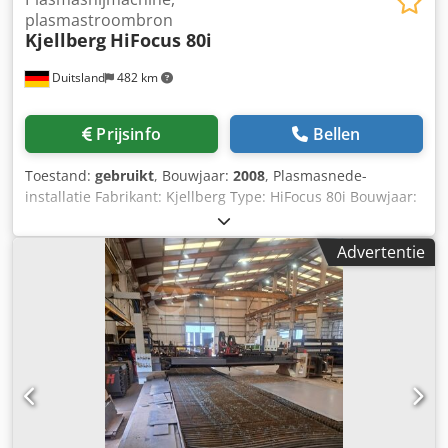
plasmastroombron
Kjellberg
HiFocus 80i
Duitsland
482 km
Prijsinfo
Bellen
Toestand:
gebruikt
, Bouwjaar:
2008
, Plasmasnede-
installatie Fabrikant: Kjellberg Type: HiFocus 80i Bouwjaar:
2008 Cjdpjzn Hp Sefx Apcjha Vermogen: 80 A Snijdikte: 0,5
tot 25 mm Inclusief slangenpakket en snijbrander
Advertentie
Handmatige gasconsole 24726