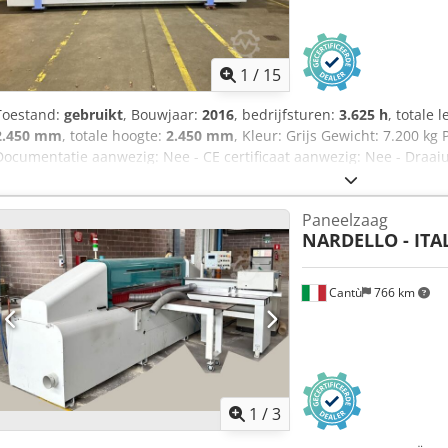
1
/
15
Toestand:
gebruikt
, Bouwjaar:
2016
, bedrijfsturen:
3.625 h
, totale 
2.450 mm
, totale hoogte:
2.450 mm
, Kleur: Grijs Gewicht: 7.200 kg
Documentatie aanwezig: Nee - CE certificaat aanwezig: Nee - Draai
1600 - Max. zaagbreedte [mm]: 4300 - Transportafmetingen: 13600
Transportgewicht [kg]: 7200kg - Transportcolli [st.]: 8 Financiële in
Paneelzaag
exclusief BTW BTW/marge: BTW verrekenbaar voor ondernemers Lever
NARDELLO - ITA
alles in de industriële sectoren Glenn Smeets Credpsx R A Ufjfx Am
Cantù
766 km
1
/
3