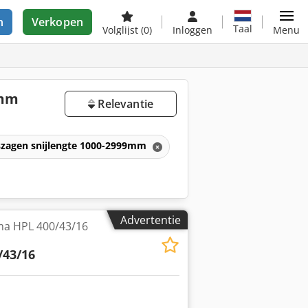
n
Verkopen
Taal
Volglijst
(0)
Inloggen
Menu
9mm
Relevantie
szagen snijlengte 1000-2999mm
Advertentie
a HPL 400/43/16
/43/16