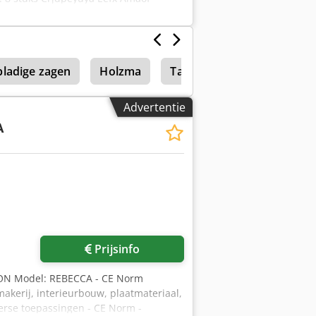
ladige zagen
Holzma
Tabel Afdrukken
Dost
Advertentie
A
Prijsinfo
TON Model: REBECCA - CE Norm
kerij, interieurbouw, plaatmateriaal,
erse toepassingen - CE Norm -