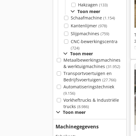
Hakzagen
(133)
Toon meer
Schaafmachine
(1.154)
Kantenlijmer
(978)
Slijpmachines
(759)
CNC-bewerkingscentra
(724)
Toon meer
Metaalbewerkingsmachines
& werktuigmachines
(31.952)
Transportvoertuigen en
Bedrijfsvoertuigen
(27.766)
Automatiseringstechniek
(9.156)
Vorkheftrucks & Industriële
trucks
(8.986)
Toon meer
Machinegegevens