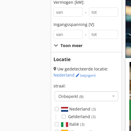
Vermogen [kW]:
-
Ingangsspanning [V]:
-
Toon meer
Locatie
Uw gedetecteerde locatie:
Nederland
(wijzigen)
straal:
Onbeperkt
(9)
Nederland
(3)
Gelderland
(3)
Italië
(3)