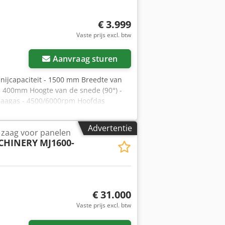
€ 3.999
Vaste prijs excl. btw
Aanvraag sturen
nijcapaciteit - 1500 mm Breedte van
 400mm Hoogte van de snede (90°) -
zaagas - 4500/6000rpm Hoofdas
eer, elektrische bediening. Hoofdmotor
lad - 7000-8000rpm Scorezaagdiameter
Advertentie
P zaag voor panelen
g Transport afmetingen -
CHINERY
MJ1600-
€ 31.000
Vaste prijs excl. btw