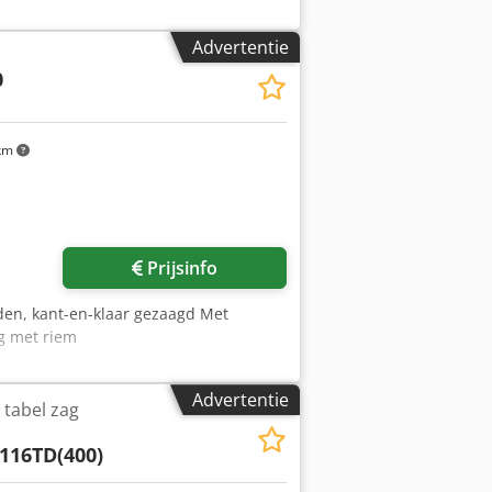
 1500 mm Maximale afkorthand: 1610
m, asgat 30 Zaaghoogte bij blad op
Advertentie
ogen: 4 pk Voorritszaag diameter: 100
0
agbladbescherming met beschermkap
luiting diameter: 120 mm en 60 mm
km
Prijsinfo
eden, kant-en-klaar gezaagd Met
g met riem
Advertentie
 tabel zag
116TD(400)