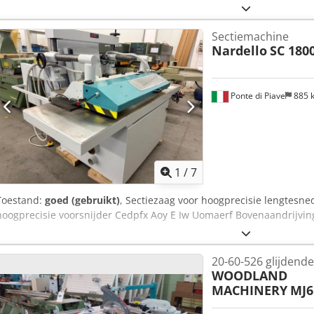
Bouwjaar 2007 Technische gegevens: Lengte aluminium rolwagen:
mm Kanteling zaagblad: 90-45° Maximale diameter zaagblad: 350 m
Sectiemachine
90° – 115 mm Zaaghoogte bij blad op 45° – 95 mm Hoofdmotor verm
Nardello
SC 180
mm, asgat 20 Voorritsmotor vermogen: 0,75 pk Parallellogram za
Csdpfx Amsyt I D Neajrf Afkorthand op tafel: 1050 mm Afzuigaans
Transportafmetingen: 1700 x 1700 x 1450 mm (h) Gewicht: 600 kg
Ponte di Piave
885 
1
/
7
Toestand:
goed (gebruikt)
, Sectiezaag voor hoogprecisie lengtesn
hoogprecisie voorsnijder Cedpfx Aoy E Iw Uomaerf Bovenaandrijvin
20-60-526 glijdende
WOODLAND
MACHINERY
MJ6