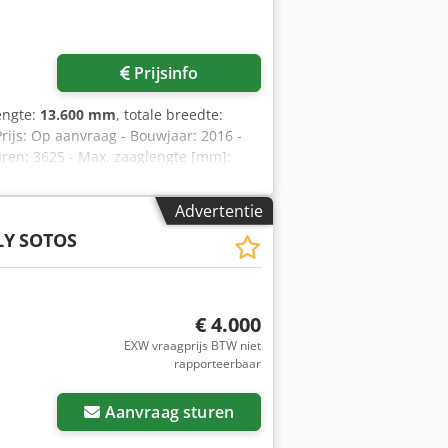
Prijsinfo
lengte:
13.600 mm
, totale breedte:
 Prijs: Op aanvraag - Bouwjaar: 2016 -
uren: 3625 - Max. zaaglengte [mm]:
mm x 2450mm x 2450mm (l x b x h) -
formatie BTW: De getoonde prijs is
Advertentie
ing en inruil altijd mogelijk van
LY
SOTOS
ajf
€ 4.000
EXW vraagprijs BTW niet
rapporteerbaar
Aanvraag sturen