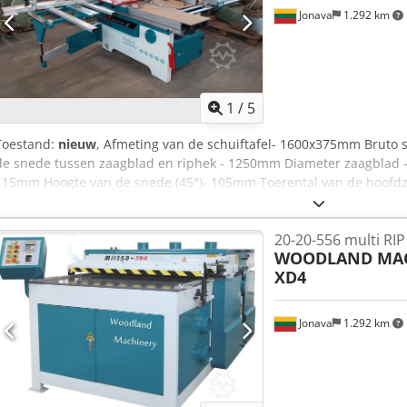
Jonava
1.292 km
1
/
5
Toestand:
nieuw
, Afmeting van de schuiftafel- 1600x375mm Bruto s
de snede tussen zaagblad en riphek - 1250mm Diameter zaagblad -
115mm Hoogte van de snede (45°)- 105mm Toerental van de hoofd
diameter - 30mm Kantelzaagblad - 0-45º Zaagt het optillen, op en n
- 5,5 kW Diameter zaagblad - 120 mm Snelheid van het scorezaagb
20-20-556 multi RI
- 20mm Scoremotor - 1,1 kW Codpfxefd Raas Amaerf Gewicht: 650 k
WOODLAND MA
1800x1000x1200mm
XD4
Jonava
1.292 km