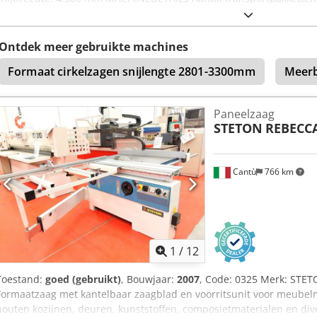
Bouwjaar: 2016
Ontdek meer gebruikte machines
Formaat cirkelzagen snijlengte 2801-3300mm
Meerb
Paneelzaag
STETON
REBECC
Cantù
766 km
1
/
12
Toestand:
goed (gebruikt)
, Bouwjaar:
2007
, Code: 0325 Merk: STE
Formaatzaag met kantelbaar zaagblad en voorritsunit voor meubelma
houten kozijnen, deuren, kunststoffen, composietmaterialen en div