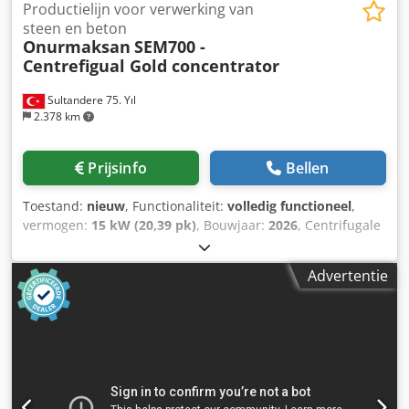
Productielijn voor verwerking van
steen en beton
Onurmaksan
SEM700 -
Centrefigual Gold concentrator
Sultandere 75. Yıl
2.378 km
Prijsinfo
Bellen
Toestand:
nieuw
, Functionaliteit:
volledig functioneel
,
vermogen:
15 kW (20,39 pk)
, Bouwjaar:
2026
, Centrifugale
goudconcentrator, Knelson en Falcon type Dsdpfjytnqijx
Aiuokr
Advertentie