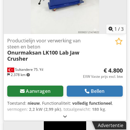
voedingssysteem Meelopende zaag: bandzaagunit met
afzuigsysteem voor stof Koel-/uitvoerroldraagsysteem met
roterend koelsysteem Automatisch paneelstapelsysteem
Orbitale verpakkingslijn Compleet hydraulisch,
pneumatisch en elektrisch systeem Dkedpfx Ajw Aht Roiujr
1
/
3
Bestaande tanks voor chemicaliën Documentatie
Bestaande gereedschappen en reserveonderdelen
Productielijn voor verwerking van
Lijncapaciteit: 400 m²/u Paneeldikte: 50-75-100-125 mm
steen en beton
Onurmaksan
LK100 Lab Jaw
Paneellengte: 2.000 - 15.500 mm
Crusher
€ 4.800
Sultandere 75. Yıl
2.378 km
EXW Vaste prijs excl. btw
Aanvragen
Bellen
Toestand:
nieuw
, Functionaliteit:
volledig functioneel
,
vermogen:
2,2 kW (2,99 pk)
, totaalgewicht:
180 kg
,
leeggewicht:
150 kg
, inhoud van de bak:
1 m³
, Bouwjaar:
2026
, LK100 Laboratorium kaakbreker - Steenbreker voor
Advertentie
pilotschaal Dksdpfjytnl Tox Aiujr