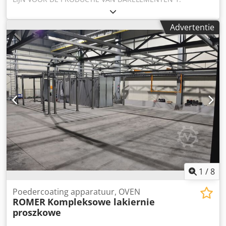
instellingen Schuimvormmachine: ULTRAMIX 100 hogedruk
Profileringsmachine 2. Systeem voor de productie van
(verhouding 1:1) Type pers: Pers met 4 verwarmde platen
isolatie-elementen 3. Systeem voor het voorbereiden van
Advertentie
AL-folie 4. Lijmsysteem 5. Hulpelementen, technische
documentatie, certificaten Dsdeyv E Aiepfx Aiuskr Typen
dakpanelen die op de technologische lijn worden
geproduceerd: - Dakpanelen met modulaire afmetingen
van 1100mm x 1070mm - Dakpanelen van een halve
module 550 x 1070 mm - Dakpanelen zonder
anticondenslaag in verschillende lengtes (tot 6 m)
1
/
8
Poedercoating apparatuur, OVEN
ROMER
Kompleksowe lakiernie
proszkowe