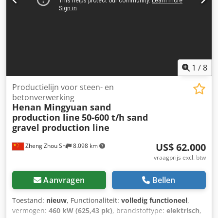
1
/
8
Productielijn voor steen- en
betonverwerking
Henan Mingyuan sand
production line
50-600 t/h sand
gravel production line
US$ 62.000
Zheng Zhou Shi
8.098 km
vraagprijs excl. btw
Aanvragen
Bellen
Toestand:
nieuw
, Functionaliteit:
volledig functioneel
,
vermogen:
460 kW (625,43 pk)
, brandstoftype:
elektrisch
,