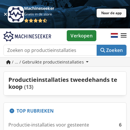
Machineseeker
Naar de app
Gratis in de store
Verkopen
Zoeken
/ ... / Gebruikte productieinstallaties
Productieinstallaties tweedehands te
koop
(13)
TOP RUBRIEKEN
Productie-installaties voor gesteente
6