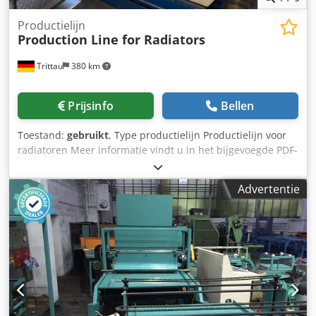
Productielijn
Production Line for Radiators
Trittau
380 km
Prijsinfo
Bellen
Toestand:
gebruikt
, Type productielijn Productielijn voor
radiatoren Meer informatie vindt u in het bijgevoegde PDF-
document. Accessoires, afgebeelde gereedschappen en
spanmiddelen zijn alleen inbegrepen in de
Advertentie
leveringsomvang als dit in de aanvullende informatie
vermeld staat. Dodpfx Aiezpbl Deuskr Wijzigingen en
fouten in de technische gegevens en specificaties
voorbehouden!