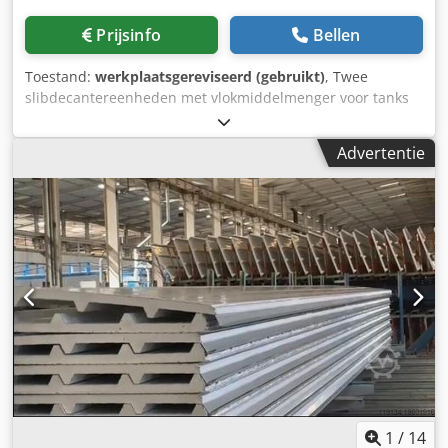
Prijsinfo
Bellen
Toestand:
werkplaatsgereviseerd (gebruikt)
, Twee
slibdecantereenheden met vlokmiddelmenger voor tanks
met een diameter van 10 en 20 m. Pomp voor ingedikt slib
Dodju N Nnbepfx Aiuskr
Advertentie
1
/
14