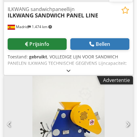
ILKWANG sandwichpaneellijn
ILKWANG
SANDWICH PANEL LINE
Madrid
1.474 km
Prijsinfo
Bellen
Toestand:
gebruikt
, VOLLEDIGE LIJN VOOR SANDWICH
PANELEN ILKWANG TECHNISCHE GEGEVENS Lijncapaciteit:
400 m²/u Paneellengte: 2.000 mm - 15.500 mm Paneeldikte:
50-75-100-125 mm LEVERINGSOMVANG Bovenste
Advertentie
profielwalslijn - Coil-laadtafel en eenvoudige
expanderspoelhaspel - Profileren in 12 stappen - 12 m
strookgeleidings- en ondersteuningsunit - Stalen
constructie ter ondersteuning van alle bovengenoemde
apparatuur Onderste profielwalslijn - Coiltransportwagen -
Eenvoudige expanderspoelhaspel - Beschermfolie
applicatie - Profileren in 22 stappen Elektrische
voorverwarmingsoven PUR - PIR schuimeenheid
Dubbelbands transporteur van 20 m Automatisch spacers-