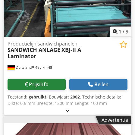
1
/
9
Productielijn sandwichpanelen
SANDWICH ANLAGE
XBJ-II A
Laminator
Duitsland
495 km
Prijsinfo
Bellen
Toestand:
gebruikt
, Bouwjaar:
2002
, Technische details:
Dikte: 0,6 mm Breedte: 1200 mm Lengte: 100 mm
Werksnelheid: 1,5 - 3 m/min Vermogen aandrijfmotor: 45
kw Perslucht: 7 bar Totaal gewicht ongeveer: 4500 kg
Advertentie
Machineafmetingen ca. LxBxH: totaal: 20 m / 2,6 m / 3 m m
Ons aanbod omvat 2 stuks SANDWICH COMPLETE PANEL
FINISHING BONDING MACHINES. Het systeem is bijzonder