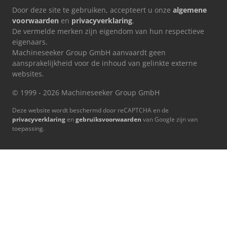
Door deze site te gebruiken, accepteert u onze
algemene
voorwaarden
en
privacyverklaring
.
De vermelde merken zijn eigendom van hun respectieve
eigenaars.
Machineseeker Group GmbH aanvaardt geen
aansprakelijkheid voor de inhoud van gelinkte externe
websites.
© 1999 - 2026 Machineseeker Group GmbH
Deze website wordt beschermd door reCAPTCHA en de
privacyverklaring
en
gebruiksvoorwaarden
van Google zijn van
toepassing.