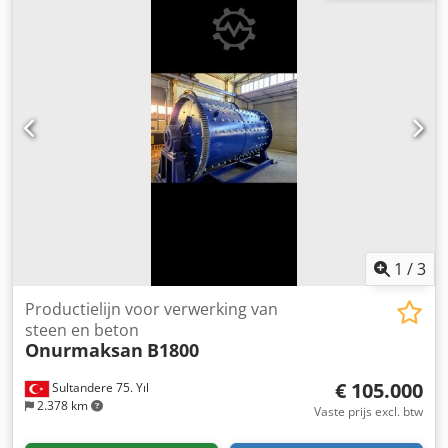
1
/
3
Productielijn voor verwerking van
steen en beton
Onurmaksan
B1800
€ 105.000
Sultandere 75. Yıl
2.378 km
Vaste prijs excl. btw