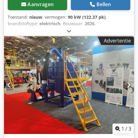
Aanvragen
Bellen
Toestand:
nieuw
, vermogen:
90 kW (122,37 pk)
,
brandstoftype:
elektrisch
, Bouwjaar:
2026
,
machine-/voertuignummer:
B18002026002
, Kogelmolen
Dkjdpfxoytm I Tj Aiuor
Advertentie
1
/
3