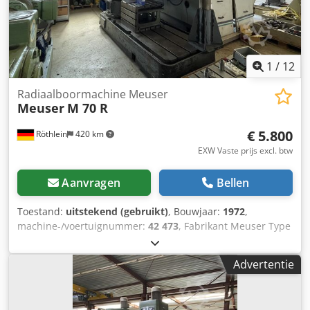
1
/
12
Radiaalboormachine Meuser
Meuser
M 70 R
€ 5.800
Röthlein
420 km
EXW Vaste prijs excl. btw
Aanvragen
Bellen
Toestand:
uitstekend (gebruikt)
, Bouwjaar:
1972
,
machine-/voertuignummer:
42 473
, Fabrikant Meuser Type
M 70 R Bouwjaar 1970 Conditie zeer goed werkend
Technische gegevens Cjdpfx Aelp Iqmjngorf keel 1800 mm
Advertentie
Boorspindelbevestiging MK6 boorcapaciteit max. 120
Tafelafmetingen 2000x1100 mm Kubus tafel
700x700x500mm Gewicht 8000 kg Met steunkolom