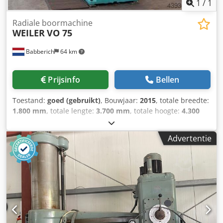
1
/
1
Radiale boormachine
WEILER
VO 75
Babberich
64 km
Prijsinfo
Bellen
Toestand:
goed (gebruikt)
, Bouwjaar:
2015
, totale breedte:
1.800 mm
, totale lengte:
3.700 mm
, totale hoogte:
4.300
mm
, totaalgewicht:
14.000 kg
, Radiaalboormachine
WEILER - VO 75 Csdezi S Snspfx Angsrf
Advertentie