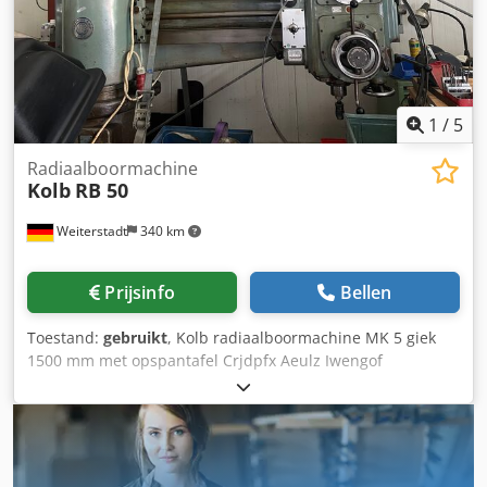
1
/
5
Radiaalboormachine
Kolb
RB 50
Weiterstadt
340 km
Prijsinfo
Bellen
Toestand:
gebruikt
, Kolb radiaalboormachine MK 5 giek
1500 mm met opspantafel Crjdpfx Aeulz Iwengof