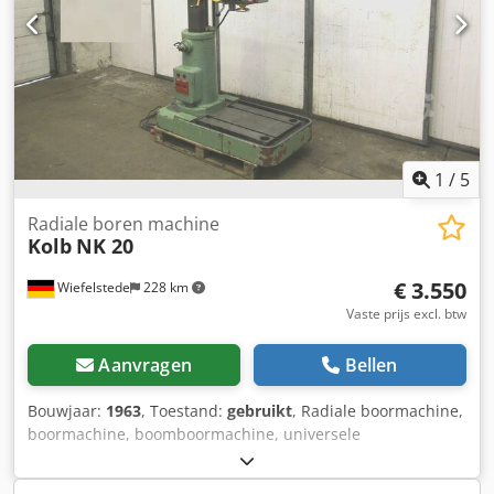
1
/
5
Radiale boren machine
Kolb
NK 20
€ 3.550
Wiefelstede
228 km
Vaste prijs excl. btw
Aanvragen
Bellen
Bouwjaar:
1963
, Toestand:
gebruikt
, Radiale boormachine,
boormachine, boomboormachine, universele
boormachine, freesmachine -Projectie: 645 mm -Taper
mount: MK3 -Snelheden: 95 - 1050 toeren per minuut -