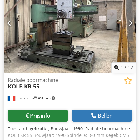
Opspanblok 750 x 750 x 500 mm - Koelvloeistofinstallatie -
Noodstopvoorziening
1
/
12
Radiale boormachine
KOLB
KR 55
Ensisheim
496 km
Prijsinfo
Bellen
Toestand:
gebruikt
, Bouwjaar:
1990
, Radiale boormachine
KOLB KR 55 Bouwjaar: 1990 Spindel Ø: 80 mm Kegel: CM5