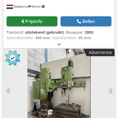
Babberich
64 km
Prijsinfo
Bellen
Toestand:
uitstekend (gebruikt)
, Bouwjaar:
2003
,
kolomdiameter:
400 mm
, boordiameter:
65 mm
,
Radiaalboormachine WEILER - VOM 50 Crjdpfx Asyub
Spengof
Advertentie