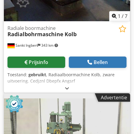
1
/
7
Radiale boormachine
Radialbohrmaschine
Kolb
Sankt Ingbert
343 km
Prijsinfo
Bellen
Toestand:
gebruikt
, Radiaalboormachine Kolb, zware
uitvoering. Cedjznl Dbepfx Angsrf
Advertentie