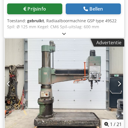
Prijsinfo
Bellen
Toestand:
gebruikt
, Radiaalboormachine GSP type 49S22
Spil: Ø 125 mm Kegel: CM6 Spil-uitslag: 600 mm
Spilsnelheid: van 17 tot 1050 tpm Armslag: 1800 mm
Maximale kolomverplaatsing: 1800 mm Kolomdiameter: Ø
Advertentie
600 mm Totale kolomhoogte: 3000 mm Spilvermogens: 11
kW Boor-/tapfunctie Mechanische vergrendeling van de
kolom Hydraulische vergrendeling van de slede
Automatische spilaftasting Geleverd met één opzetblok
Blokafmetingen: L 800 x B 560 x H 600 mm
Tafelafmetingen: L 3300 x B 1400 x H 320 mm Crodpfozmxz
Dex Angef Spanning: 380 V Gewicht: 12 ton
1
/
21