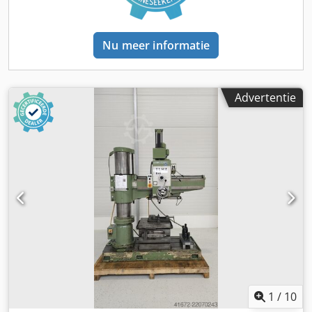
gespecialiseerd zwaar transport. Elke machine wordt
vakkundig geladen, transportveilig vastgezet en
rechtstreeks bij de klant afgeleverd. Op verzoek bieden wij
Nu meer informatie
ook ondersteuning bij exportdocumenten en
internationale verzendoplossingen. Wereldwijde
verzending is ook mogelijk. Over Metal Technics Polska
Metal Technics Polska is fabrikant en distributeur van
Advertentie
professionele metaalbewerkingsmachines. Wij leveren aan
klanten in heel Europa en bieden technische
ondersteuning, reserveonderdelen en een betrouwbare
klantenservice. Neem contact met ons op voor prijzen,
levertijden, beschikbaarheid, meer foto's, video's of een
offerte op maat. Cjdpfxoytf Ths Angorf
1
/
10