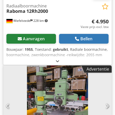
Radiaalboormachine
Raboma
12Rh2000
€ 4.950
Wiefelstede
228 km
Vaste prijs excl. btw
Aanvragen
Bellen
Bouwjaar:
1955
, Toestand:
gebruikt
, Radiale boormachine,
boormachine, zwenkboormachine -reikwijdte: 2055 mm
Crsdpfxsd Enr Is Angef -maximaal. afstand van
machinetafel tot spindelmontage: 1700 mm -taper
Advertentie
montage: MK5 -Motorvermogen: 7,5 kW -snelheden: 11,2-
1400 rpm -kolommen: Ø 450 mm -spindelslag: 540 mm -
draadafsnijder -automatische voeding: 0,037-2,0
mm/omwenteling -spanoppervlak: 920 x 1600 mm -
afmetingen: 2580/1110/H3450 mm -Gewicht: 6465 kg