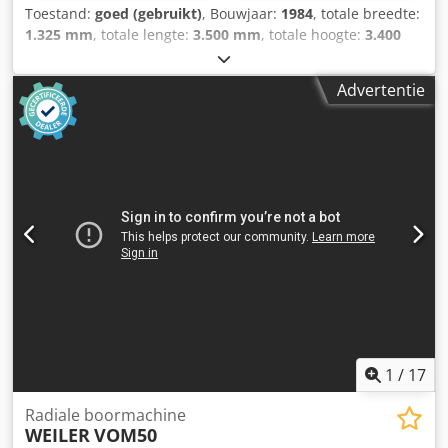
Toestand:
goed (gebruikt)
, Bouwjaar:
1984
, totale breedte:
1.325 mm
, totale lengte:
3.500 mm
, totale hoogte:
3.400
mm
, totaalgewicht:
6.570 kg
, Radiaalboormachine MAS
Kovosvit - VOM 50 Crsdpfx Ansyrdplogjf
Advertentie
1
/
17
Radiale boormachine
WEILER
VOM50