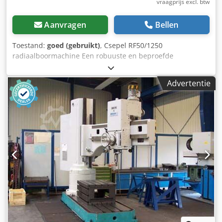
vraagprijs excl. btw
Aanvragen
Bellen
Toestand:
goed (gebruikt)
, Csepel RF50/1250
radiaalboormachine Een robuuste en beproefde
radiaalboormachine van de kwaliteitsfabrikant Csepel
(model RF50/1250). De machine onderscheidt zich door zijn
Advertentie
solide constructie en is uitermate geschikt voor
metaalbewerkingsbedrijven, algemene werkplaatsen of
veeleisende doe-het-zelvers. Technische specificaties
(volgens typeplaatje): Fabrikant: Csepel (Boedapest) Type:
RF50 / 1250 Voeding: 3~ (draaistroom / 380 V) Frequentie:
50 Hz Stuurspanning: 220 V Crodpfozninwex Angef
Bedrijfsstroom: 10 A Vereiste zekering: 16 A (traag) Meer
artikelen – zowel nieuw als gebruikt – vindt u in onze
webshop! Internationale verzendkosten op aanvraag!