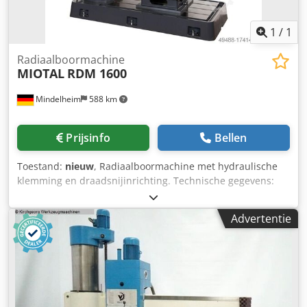
1
/
1
Radiaalboormachine
MIOTAL
RDM 1600
Mindelheim
588 km
Prijsinfo
Bellen
Toestand:
nieuw
, Radiaalboormachine met hydraulische
klemming en draadsnijinrichting. Technische gegevens:
Boorcapaciteit staal Ø: 50 mm Boorcapaciteit gietijzer Ø: 60
mm Draadsnijden staal Ø: 40 mm Draadsnijden gietijzer Ø:
Advertentie
50 mm Diameter van de kolom: 320 mm Projectie
(min/max): 330 - 1650 mm Reikwijdte spindelkop
(horizontaal): 1320 mm Afstand spilneus - voetplaat
(min/max): 465 - 1405 mm Reishoogte van de cantilever:
670 mm Spanoppervlak kubustafel: 630 x 500 x 500 mm
Afmetingen basisplaat: 2550 x 970 x 200 mm