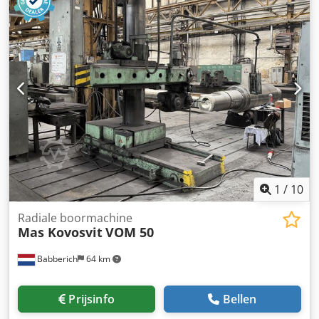
Pinolvoeding: 0,04 - 3,20 mm/omw. Aandrijfsvermogen
spilmotor: 4,0 kW Spiltoerental: 25 - 2.000 omw/min
Kolomdiameter: 350 mm Bedrijfsspanning: 400 V Totaal
benodigd vermogen: 6,5 kW Machinegewicht ca.: 3,5 t
Benodigde ruimte ca.: 2,45 x 1,00 x 2,65 m -
Fabrieksnummer: 4045935 - Opspanblok: 630 x 500 x 500
mm - Koelmiddelpomp Crjdpfx Anozcqyfjgef
1
/
10
Radiale boormachine
Mas Kovosvit
VOM 50
Babberich
64 km
Prijsinfo
Bellen