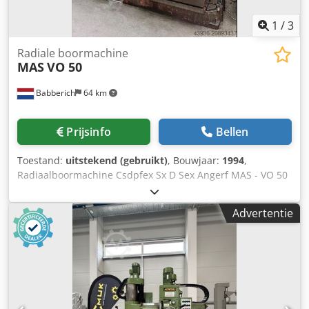
1
/
3
Radiale boormachine
MAS
VO 50
Babberich
64 km
Prijsinfo
Bellen
Toestand:
uitstekend (gebruikt)
, Bouwjaar:
1994
,
Radiaalboormachine Csdpfex Sx D Sex Angerf MAS - VO 50
MACH-ID 9236 Merk: MAS Type: VO 50 Bouwjaar: 1994
Advertentie