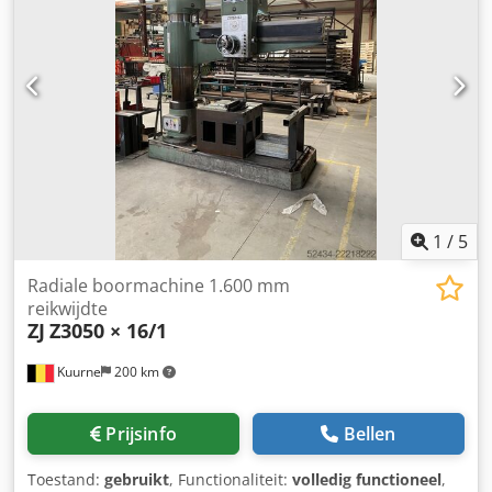
Hydraulisch en elektrisch plan zijn beschikbaar
1
/
5
Radiale boormachine 1.600 mm
reikwijdte
ZJ
Z3050 × 16/1
Kuurne
200 km
Prijsinfo
Bellen
Toestand:
gebruikt
, Functionaliteit:
volledig functioneel
,