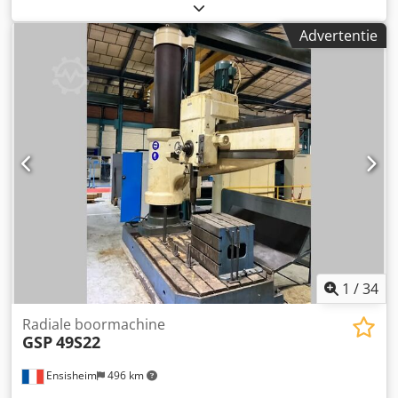
Spindeluitvoer: 400 mm Toerental: van 18 tot 2000 tpm
Tafelafmetingen: 1800 x 1000 mm Armverplaatsing: 1250
Advertentie
mm Automatische neergang Automatisch omhoog volgens
0-instelling Max. afstand spindelneus/tafel: 1500 mm Min.
afstand spindelneus/tafel: 800 mm Kolomdiameter: Ø 315
mm Boor-/tapfunctie Crodpozmx Absfx Angof 360° rotatie
Mogelijkheid voor sensorgestuurd boren Automatische
versnellingsbak Smering Hydraulische vergrendeling
Spanning: 380 V Afmetingen (L x B x H): 2900 x 1100 x 3060
mm Gewicht: ca. 5 ton
1
/
34
Radiale boormachine
GSP
49S22
Ensisheim
496 km