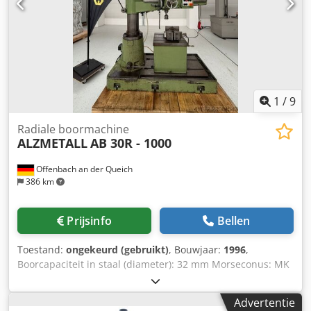
1
/
9
Radiale boormachine
ALZMETALL
AB 30R - 1000
Offenbach an der Queich
386 km
Prijsinfo
Bellen
Toestand:
ongekeurd (gebruikt)
, Bouwjaar:
1996
,
Boorcapaciteit in staal (diameter): 32 mm Morseconus: MK
4 Credjzb Raijpfx Angef Bodemplaat: 1700 x 700 mm
Voeding: 4 m/min Machinegewicht: ca. 1,5 t Benodigde
Advertentie
ruimte: ca. 1800 x 1200 x 2480 mm