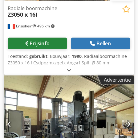
Radiale boormachine
Z3050 x 16I
Ensisheim
496 km
Prijsinfo
Bellen
Toestand:
gebruikt
, Bouwjaar:
1990
, Radiaalboormachine
Z3050 x 16 I Csdpozmxzqefx Angsrf Spil: Ø 80 mm
Spiluitloop: 300 mm Spilsnelheid: van 25 tot 2000 tpm
Armslag: 1600 mm Bouwjaar: 1990 Kolomdiameter: Ø 320
Advertentie
mm Maximale afstand spindelneus/tafel: 1800 mm
Minimale afstand spindelneus/tafel: 1200 mm Nuttige
tafelafmetingen: 1700 x 1000 mm Morseconus: CM5
Hydraulische klemming wagen + arm + kolom
Automatische voeding niet-functioneel Smeerpomp
Spanning: 380 V Afmetingen (L x B x H): 2400 x 1200 x 3200
mm Gewicht: ca. 4 ton