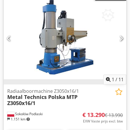
1
/
11
Radiaalboormachine Z3050x16/1
Metal Technics Polska
MTP
Z3050x16/1
€ 13.290
Sokołów Podlaski
€ 13.990
1.151 km
EXW Vaste prijs excl. btw