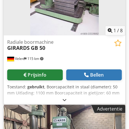
1
/
8
Radiale boormachine
GIRARDS
GB 50
Velen
115 km
Prijsinfo
Bellen
Toestand:
gebruikt
, Boorcapaciteit in staal (diameter): 50
mm Uitlading: 1100 mm Boorcapaciteit in gietijzer: 60 mm
Pinolslag: 300 mm Gereedschapopname: MK 5
Toerentallen: 22 - 1000 tpm Voedingen: ja mm/omw
Advertentie
Boormotor: 4,5 kW Totale vermogensbehoefte: 7,5 kW
Machinegewicht ca.: 3200 kg Benodigde ruimte ca.: 2,1 x
0,9 x 2,85 m Radiaalboormachine Crodpszhn U Asfx Angsf -