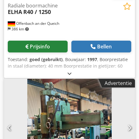
Radiale boormachine
ELHA
R40 / 1250
Offenbach an der Queich
386 km
Prijsinfo
Bellen
Toestand:
goed (gebruikt)
, Bouwjaar:
1997
, Boorprestatie
in staal (diameter): 40 mm Boorprestatie in gietijzer: 60
mm Uitlading: 1250 mm Credpfezbu Udox Angsf Toerental:
29-1700 tpm Morseconus: MK 5 Boorspindelslag: 310 mm
Advertentie
Bedrijfsspanning: 400 V Max./min. boorstraal: 425-1400
mm Kolomdiameter: 300 mm Afstand spindel/klemvlak
max.: 300-1320 mm Verticale verstelling van arm: 710 mm
Bodemplaat: 1200 x 640 mm Zwenkbereik van de arm: 360
graden Benodigde ruimte ca.: 2200 x 760 x 2700 mm
Gewicht - palletensysteem: 2600 kg