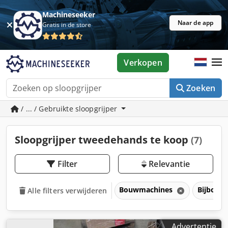
Machineseeker
Naar de app
Gratis in de store
Verkopen
Zoeken
/ ... / Gebruikte sloopgrijper
Sloopgrijper tweedehands te koop
(7)
Filter
Relevantie
Bouwmachines
Bijbouw
Alle filters verwijderen
Advertentie