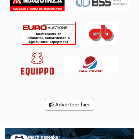
Rechte Slijper
Sack Amp Kiesselbach
Sbs 8 70
Schuren Van De Machine
Slijpen Van Gereedschap
Sps
Verscherping Van De Machine
Versnelling Slijpen
Adverteer hier
Vlak Bed Slijpmachine
Werken Voertuig
Machineseeker