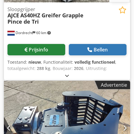
Sloopgrijper
AJCE
AS40HZ Greifer Grapple
Pince de Tri
Dordrecht
60 km
Prijsinfo
Bellen
Toestand:
nieuw
, Functionaliteit:
volledig functioneel
,
totaalgewicht:
288 kg
, Bouwjaar:
2026
, Uitrusting:
grijperhydrauliek
, AJCE Europe AS40HZ grapple is 288kg
non-rotating grapple. Standard S-adapter, changeable
Advertentie
blades safety/holding cylinder valve valve. It is reinforced
model which is suitable for heavy demolition job. We have
complete range of selector grapples available from 75kg to
2000kg in our Netherlands warehouse. Dsdpfex Tgunox
Agnjck Feel free to contact us for details. We can ship
worldwide. grijper, gripen, Pince de Tri, Greifer, Grapin,