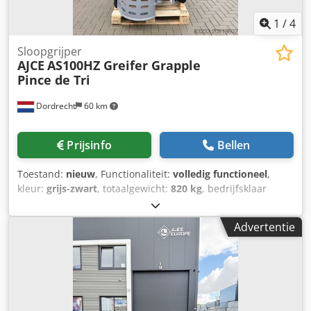
1
/
4
Sloopgrijper
AJCE
AS100HZ Greifer Grapple
Pince de Tri
Dordrecht
60 km
Prijsinfo
Bellen
Toestand:
nieuw
, Functionaliteit:
volledig functioneel
,
kleur:
grijs-zwart
, totaalgewicht:
820 kg
, bedrijfsklaar
gewicht:
820 kg
, Bouwjaar:
2026
, AJCE Europe AS100HZ
grapple is 820kg NON-rotating grapple. Standard with S-
Advertentie
adapter, changeable blades, double cylinder and
safety/holding cylinder valve. AS100HZ fits on 16-22ton
excavator. Dcedpfx Agex Tqlwonek It is reinforced model
which is suitable for heavy demolition job. We have
complete range of selector grapples available from 75kg to
2000kg in our Netherlands warehouse. Also available as