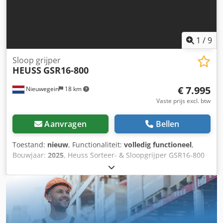
1
/
9
Sloop grijper
HEUSS
GSR16-800
€ 7.995
Nieuwegein
18 km
Vaste prijs excl. btw
Aanvragen
Bellen
Toestand:
nieuw
, Functionaliteit:
volledig functioneel
,
Bouwjaar:
2025
, Heuss Sorteer- & Sloopgrijper GSR16-800
Geschikt voor graafmachines tot 16 ton Inclusief
aanbouwdeel naar keuze (CW30, MS10, S-link etc.)
Geïntegreerde zwenkring met 2 hydromotoren rotator
Dodpfx Aow Hf Ugjgnsck Hardox 400 grijperbakken, Weldox
700 frame Geharde bouten st42 Cr/Mdn 4 Klemkracht max
350 bar oliepressie Rotatie max 190 bar oliepressie