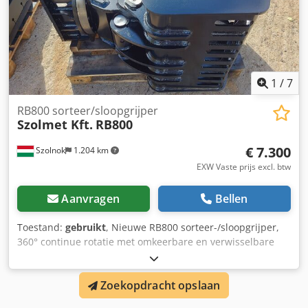
1
/
7
RB800 sorteer/sloopgrijper
Szolmet Kft.
RB800
€ 7.300
Szolnok
1.204 km
EXW Vaste prijs excl. btw
Aanvragen
Bellen
Toestand:
gebruikt
, Nieuwe RB800 sorteer-/sloopgrijper,
360° continue rotatie met omkeerbare en verwisselbare
vastgeschroefde messen. Draaikrans met grote diameter
voor meer betrouwbaarheid, zelfs bij zware toepassingen,
Zoekopdracht opslaan
hydraulische cilinders met remsysteem. Grote grijp- en
spankracht, eenvoudig en onderhoudsarm. Dedpfxoqa