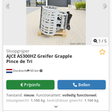
non-rotating version! Feel free to contact us for details. We
can ship worldwide. grijper, gripen, Pince de Tri, Greifer,
Grapin,
1
/
5
Sloopgrijper
AJCE
AS300HZ Greifer Grapple
Pince de Tri
Dordrecht
60 km
Prijsinfo
Bellen
Toestand:
nieuw
, Functionaliteit:
volledig functioneel
,
totaalgewicht:
1.100 kg
, bedrijfsklaar gewicht:
1.100 kg
,
ophanging:
staal
, Bouwjaar:
2026
, Uitrusting:
grijperhydrauliek
, AJCE Europe AS300HZ grapple is 1100kg