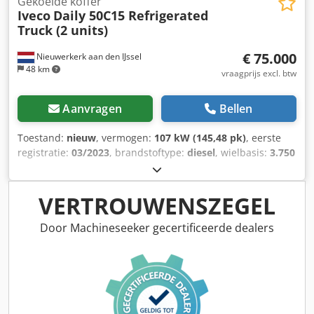
Gekoelde koffer
Iveco
Daily 50C15 Refrigerated
Shogran GmbH An der Glashütte 15 41516 Grevenbroich
Truck (2 units)
Tel.: Mobiel: Mevrouw Sabine Faust E-mail:
€ 75.000
Nieuwerkerk aan den IJssel
48 km
vraagprijs excl. btw
Aanvragen
Bellen
Toestand:
nieuw
, vermogen:
107 kW (145,48 pk)
, eerste
registratie:
03/2023
, brandstoftype:
diesel
, wielbasis:
3.750
mm
, brandstof:
diesel
, brandstoftankcapaciteit:
100 l
,
kleur:
wit
, bestuurderscabine:
dagcabine
, soort
overbrenging:
mechanisch
, aantal versnellingen:
6
,
VERTROUWENSZEGEL
emissieklasse:
Euro 4
, totale lengte:
6.750 mm
, totale
breedte:
2.380 mm
, totale hoogte:
3.200 mm
, laadruimte
Door Machineseeker gecertificeerde dealers
lengte:
3.900 mm
, laadruimtebreedte:
2.200 mm
,
laadruimtehoogte:
2.050 mm
, Bouwjaar:
2023
, = Extra
opties en accessoires = - Automatische verwarming =
Opmerkingen = Brandstoftank: 100 liter. Zonder
airconditioning Uitgerust met koelbak: Thermo King T600