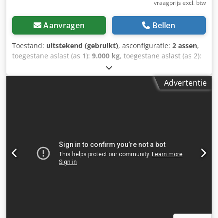
vraagprijs excl. btw
Aanvragen
Bellen
Toestand:
uitstekend (gebruikt)
, asconfiguratie:
2 assen
,
toegestane aslast (as 1):
9.000 kg
, toegestane aslast (as 2):
9.000 kg
, eerste registratie:
10/2019
, totale breedte:
2.600
mm
, ophanging:
lucht
, bandenmaten:
435/50 R19,5
,
Advertentie
Bouwjaar:
2019
, Uitrusting:
ABS
, = Overige opties en
accessoires = - Luchtvering - Schijfremmen = Opmerkingen
= TRANSPORT NAAR ANTWERPEN: 590 EURO
Koelinstallatie, merk: Frigoblock = Meer informatie =
Asconfiguratie Bandenmaat: 435/50 R19,5 Remmen:
Schijfremmen Vering: Luchtvering Achteras 1: Max. aslast:
9000 kg Achteras 2: Max. aslast: 9000 kg Gewichten Ledig
gewicht: 7.650 kg Laadvermogen: 22.350 kg Maximaal
toegestaan gewicht: 30.000 kg Chodpfx Apszrmyxomea
Functioneel Merk van de opbouw: FRIGOBLOCK
Uitschuifbare opbouw: Ja Onderhoud, historie en staat APK
(periodieke keuring): geldig tot 11-2026 Technische staat:
zeer goed Optische staat: zeer goed Identificatie Kenteken: