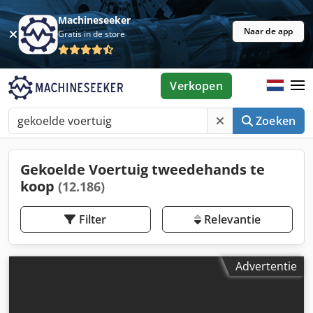
Machineseeker
Naar de app
Gratis in de store
Verkopen
Zoeken
Gekoelde Voertuig tweedehands te
koop
(12.186)
Filter
Relevantie
Advertentie