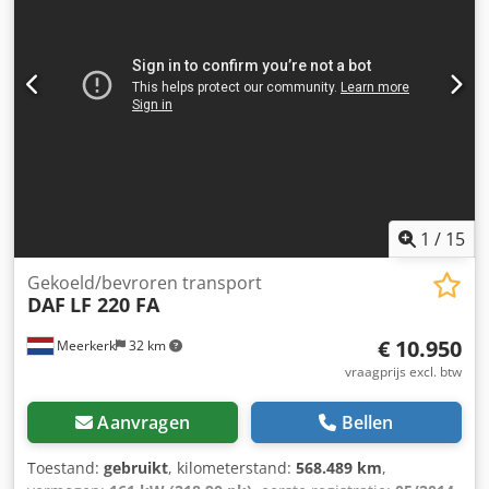
1
/
15
Gekoeld/bevroren transport
DAF
LF 220 FA
€ 10.950
Meerkerk
32 km
vraagprijs excl. btw
Aanvragen
Bellen
Toestand:
gebruikt
, kilometerstand:
568.489 km
,