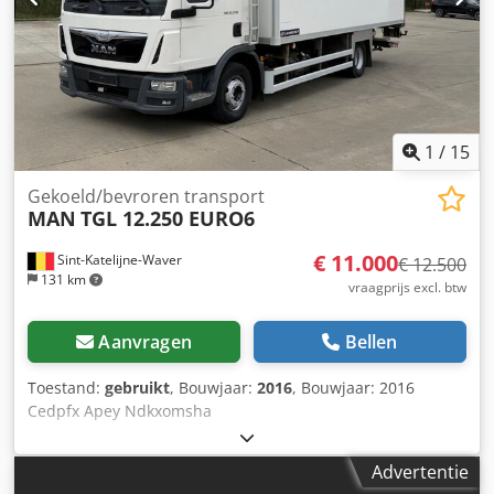
1
/
15
Gekoeld/bevroren transport
MAN
TGL 12.250 EURO6
€ 11.000
Sint-Katelijne-Waver
€ 12.500
131 km
vraagprijs excl. btw
Aanvragen
Bellen
Toestand:
gebruikt
, Bouwjaar:
2016
, Bouwjaar: 2016
Cedpfx Apey Ndkxomsha
Advertentie