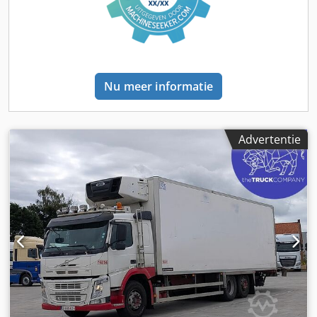
R50 400V diesel/elektrisch Laminaire panelen, vloer 120
mm, dak 100 mm, voorzijde 100 mm, achterzijde 84 mm,
zijkanten 71 mm. Dubbele achterdeur met externe sloten,
rechterpaneel opent als eerste + 3-tredeladder. Interne
verlichting, 1 LED-lamp in het plafond. Stalen tussenframe,
gegalvaniseerd. Interne afmetingen: 390 x 220 x 205 cm,
Nu meer informatie
17,58 kubieke meter Koelunit merk: Thermo King = Meer
informatie = Versnellingsbak: 6-versnellingen, 6
versnellingen, handgeschakelde versnellingsbak Aantal
cilinders: 4 Motorinhoud: 2.998 cc Ledig gewicht: 3.600 kg
Advertentie
Laadvermogen: 1.400 kg Toelaatbaar totaalgewicht: 5.000
kg Merk van de opbouw: Thermo King T600 R50 400V
Csdszqdtgjpfx Apmsha Koelmotor: Diesel en elektrisch
Wanddikte: 12 mm