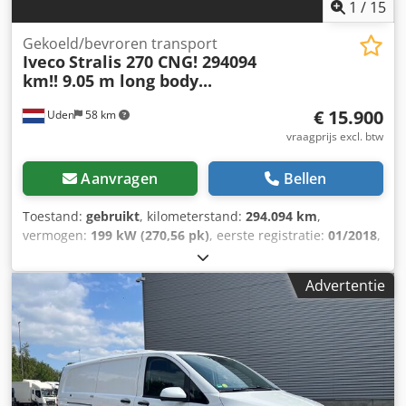
OS-37-BY
1
/
15
Gekoeld/bevroren transport
Iveco
Stralis 270 CNG! 294094
km!! 9.05 m long body...
€ 15.900
Uden
58 km
vraagprijs excl. btw
Aanvragen
Bellen
Toestand:
gebruikt
, kilometerstand:
294.094 km
,
vermogen:
199 kW (270,56 pk)
, eerste registratie:
01/2018
,
bandenmaten:
315/80 R22,5
, asconfiguratie:
4x2
, remmen:
retarder
, bestuurderscabine:
dagcabine
, soort
Advertentie
overbrenging:
automatisch
, emissieklasse:
Euro 6
,
ophanging:
overig
, totale lengte:
11.100 mm
, totale
breedte:
2.600 mm
, totale hoogte:
3.550 mm
, laadruimte
lengte:
8.700 mm
, laadruimtebreedte:
2.450 mm
,
laadruimtehoogte:
2.150 mm
, Bouwjaar:
2018
, Uitrusting:
ABS, airbag, airconditioning, bekrachtigde besturing,