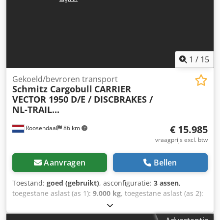
elektrisch Onderhoud Csdpfx Aezqy Iaopmsha APK
(periodieke keuring): geldig tot 07.2027 Identificatie
Kenteken: OL-89-FY
1
/
15
Gekoeld/bevroren transport
Schmitz Cargobull
CARRIER
VECTOR 1950 D/E / DISCBRAKES /
NL-TRAIL...
€ 15.985
Roosendaal
86 km
vraagprijs excl. btw
Aanvragen
Bellen
Toestand:
goed (gebruikt)
, asconfiguratie:
3 assen
,
toegestane aslast (as 1):
9.000 kg
, toegestane aslast (as 2):
9.000 kg
, toegestane aslast (as 3):
9.000 kg
, eerste
registratie:
03/2015
, laadruimte lengte:
13.320 mm
,