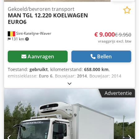
Gekoeld/bevroren transport
MAN
TGL 12.220 KOELWAGEN
EURO6
€ 9.000
Sint-Katelijne-Waver
€ 9.950
131 km
vraagprijs excl. btw
Aanvragen
Bellen
Toestand:
gebruikt
, kilometerstand:
658.000 km
,
emissieklasse:
Euro 6
, Bouwjaar:
2014
, Bouwjaar: 2014
Chsdjy Nyv Rspfx Apmja
Advertentie