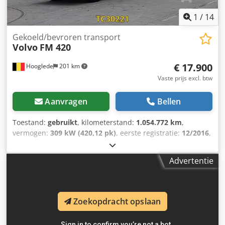
1
/
14
Gekoeld/bevroren transport
Volvo
FM 420
€ 17.900
Hooglede
201 km
Vaste prijs excl. btw
Aanvragen
Bellen
Toestand:
gebruikt
, kilometerstand:
1.054.772 km
,
vermogen:
309 kW (420,12 pk)
, eerste registratie:
12/2016
,
brandstoftype:
diesel
, bandenmaten:
315/80 R22.5
,
asconfiguratie:
6x2
, wielbasis:
6.500 mm
, brandstof:
Advertentie
diesel
, remmen:
motorrem
, kleur:
overig
,
bestuurderscabine:
dagcabine
, soort overbrenging:
automatisch
, emissieklasse:
Euro 6
, ophanging:
staal-
lucht
, totale lengte:
11.650 mm
, totale breedte:
2.600 mm
,
Zoekopdracht opslaan
totale hoogte:
3.940 mm
, Bouwjaar:
2016
, Uitrusting:
ABS,
centrale vergrendeling, cruise control, elektrisch