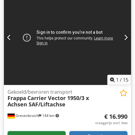
1
/
15
Gekoeld/bevroren transport
Frappa
Carrier Vector 1950/3 x
Achsen SAF/Liftachse
€ 16.990
Grevenbroich
144 km
vraagprijs excl. btw