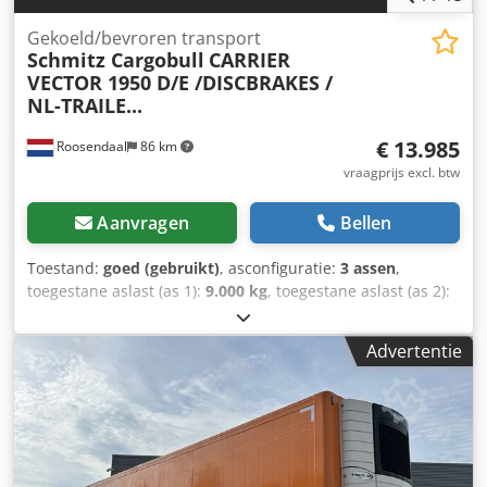
Gekoeld/bevroren transport
Schmitz Cargobull
CARRIER
VECTOR 1950 D/E /DISCBRAKES /
NL-TRAILE...
€ 13.985
Roosendaal
86 km
vraagprijs excl. btw
Aanvragen
Bellen
Toestand:
goed (gebruikt)
, asconfiguratie:
3 assen
,
toegestane aslast (as 1):
9.000 kg
, toegestane aslast (as 2):
9.000 kg
, toegestane aslast (as 3):
9.000 kg
, eerste
registratie:
03/2015
, totale lengte:
14.000 mm
, totale
Advertentie
breedte:
2.600 mm
, totale hoogte:
4.000 mm
, ophanging:
lucht
, bandenmaten:
385/65-R22.5
, wielbasis:
8.910 mm
,
Bouwjaar:
2015
, Uitrusting:
ABS
, = Verdere opties en
accessoires = - EBS - Achterdeuren -
Koel-/diepvriesinstallatie - Luchtvering - Schijfremmen =
Opmerkingen = 2015 Schmitz koeloplegger met ABS/EBS,