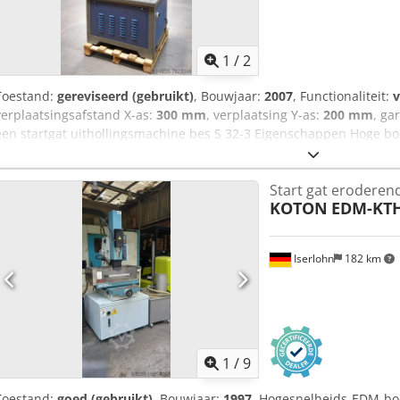
1
/
2
Toestand:
gereviseerd (gebruikt)
, Bouwjaar:
2007
, Functionaliteit:
v
verplaatsingsafstand X-as:
300 mm
, verplaatsing Y-as:
200 mm
, ga
een startgat uithollingsmachine bes S 32-3 Eigenschappen Hoge boo
Tafelafmetingen (breedte x diepte) 450 x 210 mm Verplaatsing X/Y
grove verstelling Z 150 mm Max. Werkstukhoogte 245 mm Max. Wer
Start gat erodere
Elektrodengeleider aanpassing 150 mm Csdpfxoir Eaho Aateha Diam
KOTON
EDM-KTH
Uitwendige afmetingen van de machine 1030 x 800 x 2100 mm Nett
Filterbus 20 l (standaard), Programmeerbare Z-as standaard Versch
beschikbaar.
Iserlohn
182 km
1
/
9
Toestand:
goed (gebruikt)
, Bouwjaar:
1997
, Hogesnelheids-EDM-b