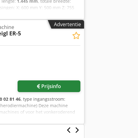
e lengte:
1.445 mm
, totale breedte:
tsingen: X: 600 mm Y: 500 mm Z: 755
en (B x D x H): 1975 x 1445 x 2280
2900 mm Gebruikbare
Advertentie
chine
uikbare elektrodelengte: 800 mm
igl
ER-5
ogen: 3Ø 380V 50~60Hz (aanpasbaar)
KVA Benodigde persluchtdruk: 5 bar
Prijsinfo
0 02 81 46
, type ingangsstroom:
locherodiermachine) Deze machine
rmachines of voor het vonkeroderend
f ruimers) uit kostbare werkstukken.
d of materiaal te beschadigen. Csdsy