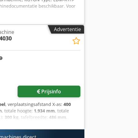
achinedocumentatie beschikbaar. Voor
Advertentie
chine
 4030
 foto's aan
Prijsinfo
eel
, verplaatsingsafstand X-as:
400
m
, totale hoogte:
1.934 mm
, totale
.):
300 kg
, tafelbreedte:
486 mm
,
ine (Meerdere modellen op aanvraag
oor diepte: 0–300 mm Max.
tsing (dubbele Z): 300 mm Max.
machines direct