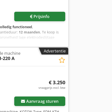
Vraag meer foto's aan
Prijsinfo
olledig functioneel
,
rantieduur:
12 maanden
, Te koop is
rsnelheid lage elektrodeslijtage
/Z 290 x 190 x 350 mm Gemotoriseerde
kstukgewicht 200 kg
Advertentie
nde machine
eter elektrode 0,3 - 10 mm
-220 A
ogewicht van de machine 600 kg
illende machines onmiddellijk
€ 3.250
vraagprijs excl. btw
Aanvraag sturen
oormachine, KOTON Type: EDM-KTH-