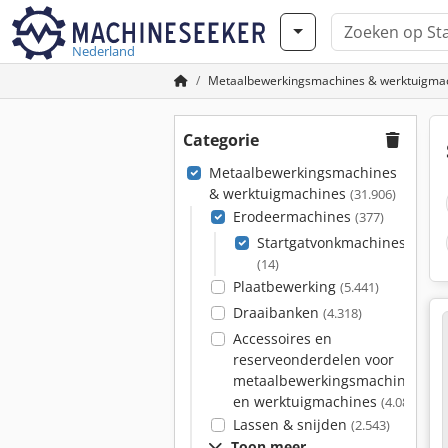
Nederland
Metaalbewerkingsmachines & werktuigma
Categorie
Metaalbewerkingsmachines
& werktuigmachines
(31.906)
Erodeermachines
(377)
Startgatvonkmachines
(14)
Plaatbewerking
(5.441)
Draaibanken
(4.318)
Accessoires en
reserveonderdelen voor
metaalbewerkingsmachines
en werktuigmachines
(4.080)
Lassen & snijden
(2.543)
Toon meer