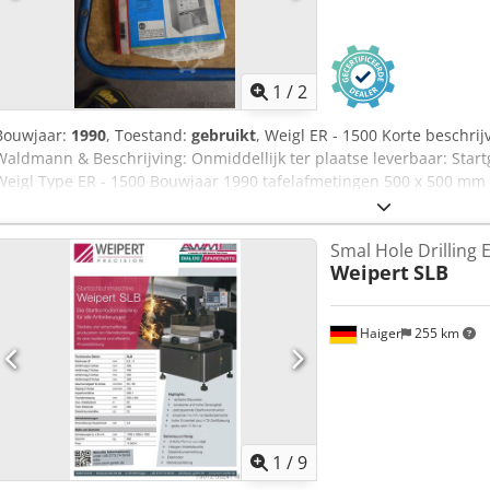
1- of 2-assig beschikbaar Grote watertank van 175 l met filtersys
elektrodebewaking
1
/
2
Bouwjaar:
1990
, Toestand:
gebruikt
, Weigl ER - 1500 Korte beschrij
Waldmann & Beschrijving: Onmiddellijk ter plaatse leverbaar: Sta
Weigl Type ER - 1500 Bouwjaar 1990 tafelafmetingen 500 x 500 m
0,1 - 20 mm Tap M 2 - M 20 Cedpfx Ajnzh Ivjatoha elektroden 1 -
280 S Hoogteverstelling 700 mm keel 180 mm Spindelmof slag 80 m
Smal Hole Drilling
Gereedschapshouder MK 2
Weipert
SLB
Haiger
255 km
1
/
9