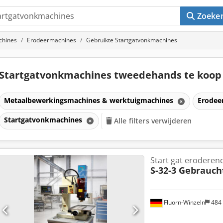
Zoeke
chines
Erodeermachines
Gebruikte Startgatvonkmachines
Startgatvonkmachines tweedehands te koo
Metaalbewerkingsmachines & werktuigmachines
Erodee
Startgatvonkmachines
Alle filters verwijderen
Start gat erodere
S-32-3 Gebrauc
Fluorn-Winzeln
484