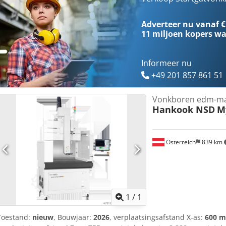
bewerkingssnelheid: 60 mm/min Toerental draaispil: 20–120 tpm T
Tafelverplaatsing: 400 x 300 mm Max. belastbaarheid werktafel: 3
Adverteer nu vanaf €
stroomverbruik: 3,5 kVA Type besturing: automatische Z-as Inhoud w
11 miljoen kopers
wa
machine: 1236 x 1025 x 1934 mm Digitale uitlezing (DRO): voor X-, 
Standaard toebehoren: 1x elektrodengeleider: 0,5 mm 1x elektroden
mm 10x elektrode: 1,0 mm Csdpfjy Emu Sox Aateha
Informeer nu
+49 201 857 861 51
Vonkboren edm-ma
Hankook NSD
M
Österreich
839 km
Vraag meer
1
/
1
Toestand:
nieuw
, Bouwjaar:
2026
, verplaatsingsafstand X-as:
600 