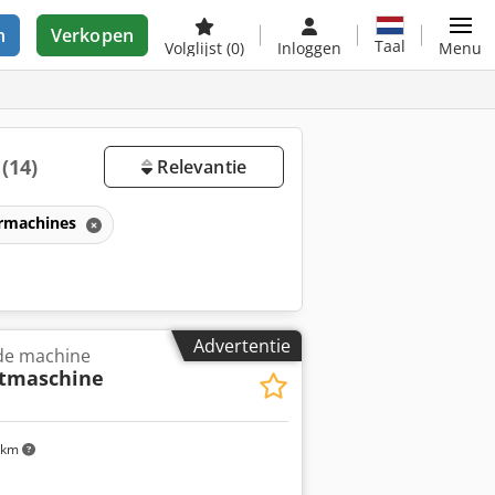
n
Verkopen
Taal
Volglijst
(0)
Inloggen
Menu
p
(14)
Relevantie
rmachines
Advertentie
nde machine
htmaschine
 km