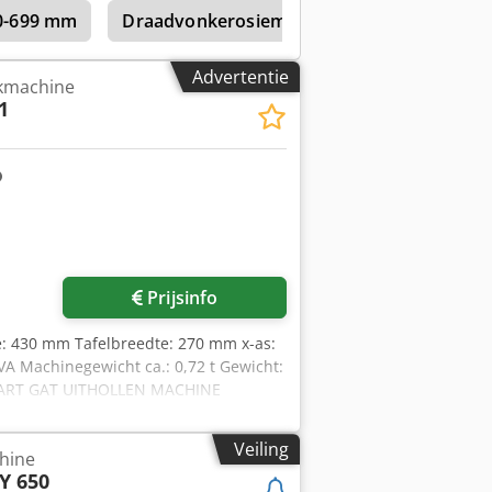
00-699 mm
Draadvonkerosiemachines met een lengtes
Advertentie
nkmachine
1
Prijsinfo
te: 430 mm Tafelbreedte: 270 mm x-as:
A Machinegewicht ca.: 0,72 t Gewicht:
m START GAT UITHOLLEN MACHINE
 incl. schakelkast: 600 x 550 x 1400mm
oopprijs, zonder proefdraaien, als een
Veiling
hine
Y 650