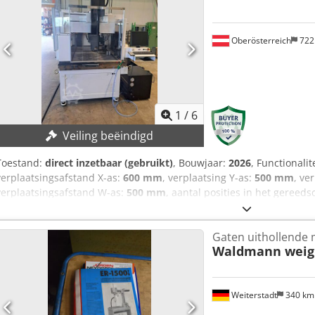
Oberösterreich
722
1
/
6
Veiling beëindigd
Toestand:
direct inzetbaar (gebruikt)
, Bouwjaar:
2026
, Functionalit
verplaatsingsafstand X-as:
600 mm
, verplaatsing Y-as:
500 mm
, ve
verplaatsingsafstand W-as:
500 mm
, aantal posities in het geree
DETAILS Type: CNC-EDM-boormachine X-as verplaatsing: 600 mm Y-
verplaatsing: 755 mm W-as verplaatsing: 500 mm W-as type: Servo
Gaten uithollende 
Boordiameter: vanaf 0,10 mm MACHINEDETAILS Breedte: 1.975 mm 
Waldmann weig
Hoogte: max. 2.785 mm UITRUSTING Elektrische wisselaar met 18 pos
posities Automatische elektroden- en geleiderwisselaar Doorbraakd
touch-bediening Cedpfezhnigsx Aatsha Detectie van boorgaten via
Weiterstadt
340 k
slijtagecompensatie Blindgatbewerking met dieptecontrole 3-traps
erosie voor geharde materialen M3 - M16 Generator Power Booster 