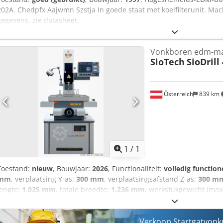
202A. Chedpfx Aajwmn Szstja In goede staat met koelfilterunit. M
gegevens, zie datasheet.
Vonkboren edm-ma
SioTech
SioDrill
Österreich
839 km
Vraag meer
1
/
1
Toestand:
nieuw
, Bouwjaar:
2026
, Functionaliteit:
volledig function
mm
, verplaatsing Y-as:
300 mm
, verplaatsingsafstand Z-as:
300 m
lengte:
1.025 mm
, totale breedte:
1.236 mm
, werkstukgewicht (max
totaalgewicht:
700 kg
, tafel lengte:
310 mm
, Te koop: nieuwe mach
beschikbaar) Technische gegevens: Elektrodediameter: 0,3–3 mm B
werkstukhoogte: 300 mm Z1-as verplaatsing: 300 mm Z2-as verplaa
Verkoop Startgatvonk