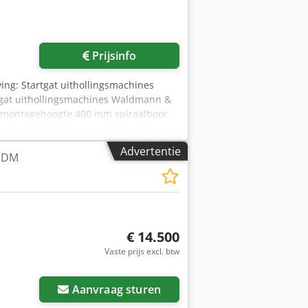
teem Boordiepte-meting Automatische
Vraag meer foto's aan
Prijsinfo
ving: Startgat uithollingsmachines
rtgat uithollingsmachines Waldmann &
m montagehoogte 400 mm spiraalboor
 12 mm Boormachine Interkrenn Economy
m Toerentalbereik 120 - 2580 tpm
Advertentie
 EDM
€ 14.500
Vaste prijs excl. btw
Aanvraag sturen