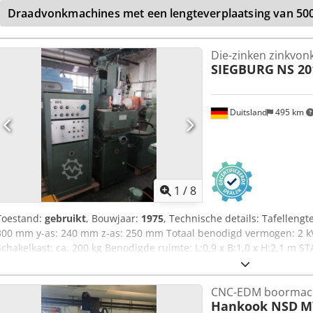
Draadvonkmachines met een lengteverplaatsing van 5
Die-zinken zinkvo
SIEGBURG
NS 20
Duitsland
495 km
1
/
8
Toestand:
gebruikt
, Bouwjaar:
1975
, Technische details: Tafelleng
300 mm y-as: 240 mm z-as: 250 mm Totaal benodigd vermogen: 2 kV
Schakelkast: ca. 200 kg Benodigde ruimte: L:0,9 x B:1,0 x H:2,1 
Chodpfxju Nu Ele Aatja - Afmetingen koelbak: 1000 x 510 x 900mm -
De machine is niet aangesloten onze verkoop zoals is tegen de verk
CNC-EDM boormac
reserveonderdelen dispenser of iets dergelijks. *
Hankook NSD
M