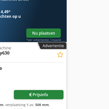
afelafmeting: 486 x 310 mm
00 kg Max. stroomopname: 30 A Max.
 4,49
*
erkvloei-stoftank: 30 l Afmetingen
chten op u
Y- en Z-as Machinegewicht: 700 kg
geleider: 1,0 mm 10x elektrode: 0,5
Nu plaatsen
*per advertentie / maand
Advertentie
chine
y630
 foto's aan
Prijsinfo
mm
, verplaatsing Y-as:
500 mm
,