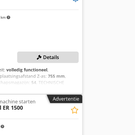
 km
Details
eit:
volledig functioneel
,
rplaatsingsafstand Z-as:
755 mm
,
dschapsmagazijn:
54
, TECHNISCHE
as verplaatsing: 500 mm Z-as
motor Elektrodelengte: 800 mm
Advertentie
machine starten
Diepte: 1.445 mm Hoogte: 2.280 mm
l
ER 1500
ities Elektrische wisselaar met 36
etectie CAD-import met intuïtieve
 kleurcode Automatische
m
 ontladingscontrole Schroefdraad-
voor grote diameters Indexeerassen,