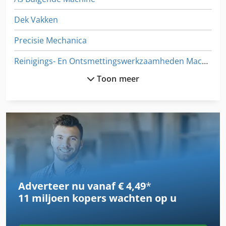
Dek Vakken
Precisie Mechanica
Reinigings- En Ontsmettingswerkzaamheden Machine
Toon meer
Riemen Voor Machines
Semi-Automatische
Vacuum Installatie
Vacuum Oven
Vacuüm Band
Adverteer nu vanaf € 4,49
*
Vacuüm Heffen
11 miljoen kopers
wachten op u
Vacuüm Kachel