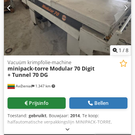
mm
1
/
8
Vacuüm krimpfolie-machine
minipack-torre
Modular 70 Digit
+ Tunnel 70 DG
Avižieniai
1.347 km
Prijsinfo
Bellen
Toestand:
gebruikt
, Bouwjaar:
2014
, Te koop:
halfautomatische verpakkingslijn MINIPACK-TORRE,
bestaande uit een hoekverpakkingsmachine Modular 70
Digit en een krimptunnel Tunnel 70 DG. De apparatuur is