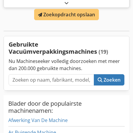
driefasig
, Uitstekende staat, weinig gebruikt. We spreken
Engels, Duits en ex Yu talen. Contact ook mogelijk via
Zoekopdracht opslaan
WatsApp Dcjdpfx Aovcnuvshtsk
Gebruikte
Vacuümverpakkingsmachines
(19)
Nu Machineseeker volledig doorzoeken met meer
dan 200.000 gebruikte machines.
Zoeken
Blader door de populairste
machinenamen:
Afwerking Van De Machine
As Buigende Machine