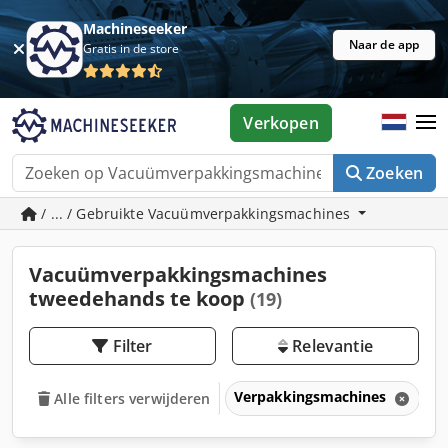
Machineseeker
Naar de app
Gratis in de store
Verkopen
Zoeken
/ ... / Gebruikte Vacuümverpakkingsmachines
Vacuümverpakkingsmachines
tweedehands te koop
(19)
Filter
Relevantie
Verpakkingsmachines
V
Alle filters verwijderen