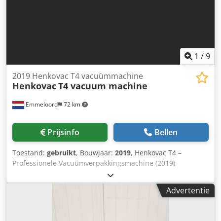
1
/
9
2019 Henkovac T4 vacuümmachine
Henkovac
T4 vacuum machine
Emmeloord
72 km
Prijsinfo
Bellen
Toestand:
gebruikt
, Bouwjaar:
2019
, Henkovac T4 –
Professionele Vacuümverpakkingsmachine (2019)
Betrouwbare vacuümprestaties met een robuuste
bouwkwaliteit voor toepassingen in de
Advertentie
voedingsmiddelenindustrie. De Henkovac T4 is een
compacte maar krachtige tafelmodel
vacuümverpakkingsmachine, ontworpen voor