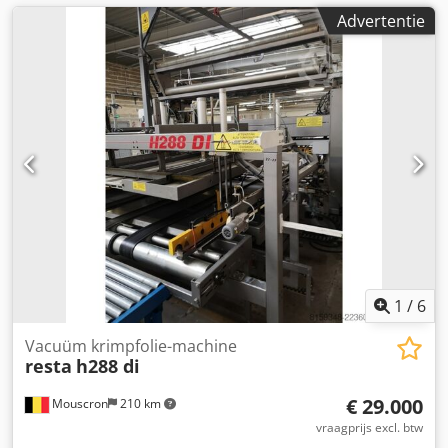
Advertentie
1
/
6
Vacuüm krimpfolie-machine
resta
h288 di
€ 29.000
Mouscron
210 km
vraagprijs excl. btw