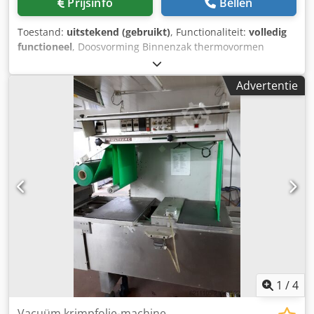
Prijsinfo
Bellen
Italiaanse apparatuur, die zorgt voor snel, esthetisch en
professioneel verpakken. Heeft u verdere vragen, dan
Toestand:
uitstekend (gebruikt)
, Functionaliteit:
volledig
beantwoorden wij die graag. Dcodpfxozg Ezdj Ahtjk
functioneel
, Doosvorming Binnenzak thermovormen
Deegvulling Bovenvulling Verzegelen Dcedpfeu Ivdtex Ahtjk
Advertentie
1
/
4
Vacuüm krimpfolie-machine