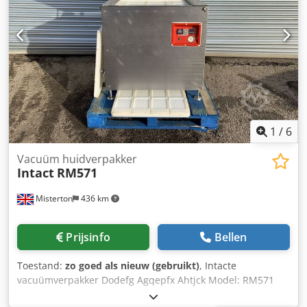
1
/
6
Vacuüm huidverpakker
Intact
RM571
Misterton
436 km
Prijsinfo
Bellen
Toestand:
zo goed als nieuw (gebruikt)
, Intacte
vacuümverpakker Dodefg Agqepfx Ahtjck Model: RM571
Serieus: 8215 Roestvrijstalen vacuümhuidverpakker,