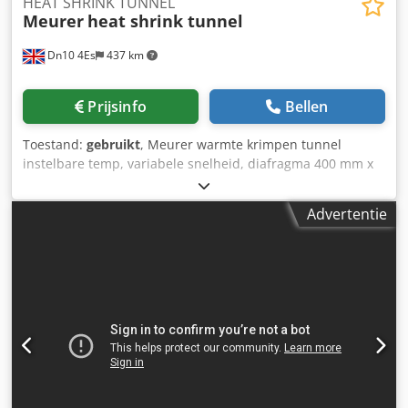
HEAT SHRINK TUNNEL
Meurer
heat shrink tunnel
Dn10 4Es
437 km
Prijsinfo
Bellen
Toestand:
gebruikt
, Meurer warmte krimpen tunnel
instelbare temp, variabele snelheid, diafragma 400 mm x
350 mm, mobiele frame, Dodpfxodmn Umo Ahtsck
Advertentie