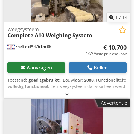
1
/
14
Weegsysteem
Complete
A10 Weighing System
€ 10.700
Sheffield
476 km
EXW Vaste prijs excl. btw
Aanvragen
Bellen
Toestand:
goed (gebruikt)
, Bouwjaar:
2008
, Functionaliteit:
volledig functioneel
, Een weegsysteem dat voorheen werd
gebruikt voor het verpakken van harde snoepjes, maar
geschikt is voor allerlei soorten snacks, zoetwaren, noten,
Advertentie
zaden, enz. Voorzien van de volgende apparatuur: 1 x AST-
2-1 roestvrijstalen bunker en trilgootsysteem met
handmatige schuif. Interne afmetingen bunker: 795 mm
lang x 795 mm breed. Totale afmetingen: 1100 mm lang x
880 mm breed x 1150 mm hoog. Dcedpfx Ahezaw Nuotsk 1