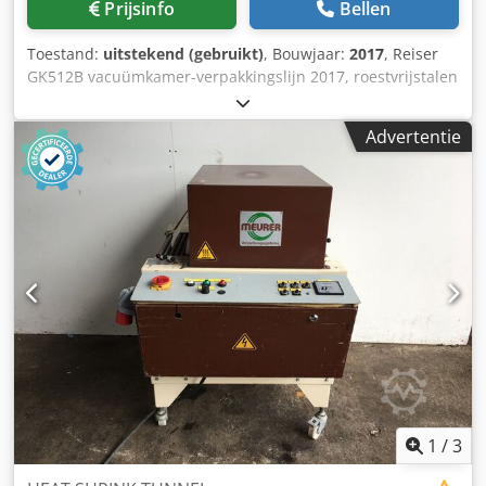
Prijsinfo
Bellen
Toestand:
uitstekend (gebruikt)
, Bouwjaar:
2017
, Reiser
GK512B vacuümkamer-verpakkingslijn 2017, roestvrijstalen
vacuümkamer-verpakkingslijn, bestaande uit Supervac GK
vacuümkamer, Supervac AT heetwater-krimptank en
Advertentie
Supervac BL15 droogtunnel, inclusief Supervac BG450
zakopener, 3-fase. Djdowtzd Rjpfx Ahtsck
1
/
3