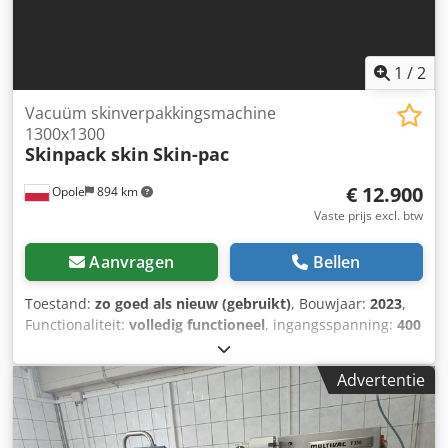
1
/
2
Vacuüm skinverpakkingsmachine
1300x1300
Skinpack skin
Skin-pac
€ 12.900
Opole
894 km
Vaste prijs excl. btw
Aanvragen
Bellen
Toestand:
zo goed als nieuw (gebruikt)
, Bouwjaar:
2023
,
Functionaliteit:
volledig functioneel
, ingangsspanning:
400
V
, foliebreedte:
1.340 mm
, ingangsfrequentie:
50 Hz
,
Skinpack-verpakkingsmachine, vervaardigd op speciale
Advertentie
bestelling vanwege maximale werkruimte. Nooit
aangesloten op een productielijn; niet gebruikt door
wijziging in het productaanbod. Volledig operationeel zoals