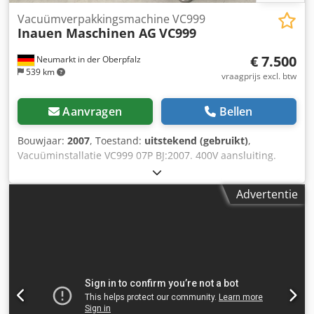
Vacuümverpakkingsmachine VC999
Inauen Maschinen AG
VC999
€ 7.500
Neumarkt in der Oberpfalz
539 km
vraagprijs excl. btw
Aanvragen
Bellen
Bouwjaar:
2007
, Toestand:
uitstekend (gebruikt)
,
Vacuüminstallatie VC999 07P BJ:2007. 400V aansluiting.
Afmetingen kamer ca. 88x50x15cm, met 2x CLFH 220
Rietschle-vacuümpompen. Bj:1998 Vermogen 2x 5,5 kW.
Advertentie
Dedef Srcfspfx Ahteck Zeer goede staat, werkt perfect.