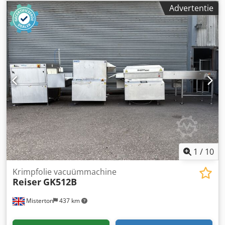
kamerafmetingen 700mm x 500mm x 110mm, instelbare
Advertentie
tijdschakelaar, diverse matrijzen, 3Ph
1
/
10
Krimpfolie vacuümmachine
Reiser
GK512B
Misterton
437 km