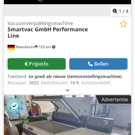
1
/
4
Vacuümverpakkingsmachine
Smartvac GmbH
Performance
Line
Ibbenbüren
163 km
Prijsinfo
Bellen
Toestand:
zo goed als nieuw (tentoonstellingsmachine)
,
Bouwjaar:
2023
, bedrijfsturen:
10 h
, Functionaliteit:
volledig functioneel
, machine-/voertuignummer:
23-034
,
totale breedte:
1.100 mm
, totale lengte:
4.570 mm
, totale
Advertentie
hoogte:
2.060 mm
, Een verpakkingsmachine van het
bedrijf Smartvac die werd tentoongesteld op beurzen. -
Breedte onderfolie: 320(+2/+4) mm - Breedte bovenfolie:
302(+/-1) mm - Schillengte: 220 mm - Diepe trek: 100 mm -
Machineontwerp voor vacuümverpakkingen Dsdpfx Aoq H
R Tashtock Maximale verpakkingsgrootte: 281 x 202 x 100