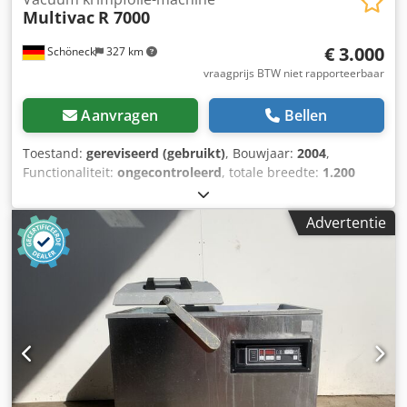
Multivac
R 7000
€ 3.000
Schöneck
327 km
vraagprijs BTW niet rapporteerbaar
Aanvragen
Bellen
Toestand:
gereviseerd (gebruikt)
, Bouwjaar:
2004
,
Functionaliteit:
ongecontroleerd
, totale breedte:
1.200
mm
, totale lengte:
5.000 mm
, totale hoogte:
2.000 mm
,
producthoogte (min.):
850 mm
, foliebreedte:
420 mm
,
Advertentie
Machine kan harde en zachte folie verwerken, kan schalen
vormen, met productbegassing, met matrijskoeling of
alleen dieptrekken. Verschillende gereedschappen 1:1; 1:2;
1:3; ook snijwarenverpakking met peelhoek mogelijk.
Geleverd met volledig gereviseerde vacuümpomp. Tevens
circa 50 rollen folie inbegrepen. Machine moet uit het
pand, daarom speciale prijs voor alles: € 3.000,00 n.o.t.k.
Dodpfsynnlcex Ahteck