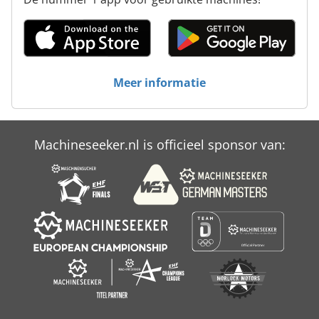
Werken Voertuig
Zak Vacuüm Pers
Meer informatie
Machineseeker.nl is officieel sponsor van: