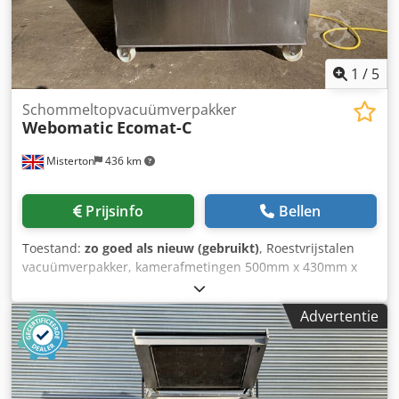
1
/
5
Schommeltopvacuümverpakker
Webomatic
Ecomat-C
Misterton
436 km
Prijsinfo
Bellen
Toestand:
zo goed als nieuw (gebruikt)
, Roestvrijstalen
vacuümverpakker, kamerafmetingen 500mm x 430mm x
100mm, sealbalken 400mm, timer / temp-bediening,
mobiel, 3Ph Dodpjfhdt Hofx Ahtsck
Advertentie