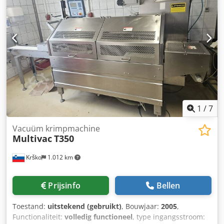
te zien is in de video. Maximale foliegrootte 1340 mm.
Maximale werktafelafmeting 1300x1300 mm. Totaal
vermogen 25 kW. Voeding 3x400V 50 Hz. Gewicht 600 kg.
Skin-pac skin skinpac Dcjdoyy Rl Djpfx Ahtok
1
/
7
Vacuüm krimpmachine
Multivac
T350
Krško
1.012 km
Prijsinfo
Bellen
Toestand:
uitstekend (gebruikt)
, Bouwjaar:
2005
,
Functionaliteit:
volledig functioneel
, type ingangsstroom: