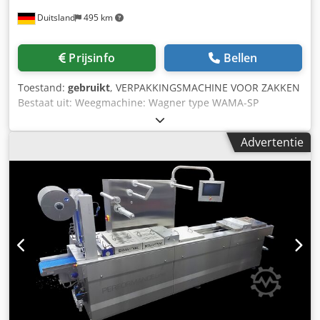
garant voor betrouwbare prestaties, zelfs na tientallen
Duitsland
495 km
jaren gebruik. - Gebruiksvriendelijke Bediening: Intuïtieve
bediening en overzichtelijk interface voor efficiënte
workflow in industriële keukens. Technische Specificaties: -
Prijsinfo
Bellen
Fabrikant: Howden Food Equipment B.V. - Model: H 1000 -
Bouwjaar: 1997 - Machinecategorie: Industriële
Toestand:
gebruikt
, VERPAKKINGSMACHINE VOOR ZAKKEN
vacuümverpakkings- en sealmachine - Toepassingen:
Bestaat uit: Weegmachine: Wagner type WAMA-SP
Voedselverwerking, commerciële verpakking,
Compact, bouwjaar 1995 Dcjdpju Nu Hvjfx Ahtjk
houdbaarheidsverlenging Of het nu gaat om grootvolume
Transportband Zakkenvulmachine: DCE Sintamatic
productielijnen of specialistische
Advertentie
Zakkensluitmachine: Toss type 780, bouwjaar 2002 *
voedselverwerkingstoepassingen, de H 1000 levert
professionele vacuüm sealing prestaties, gecombineerd
met duurzaamheid, hygiëne en betrouwbaarheid. *
Fabrikant: Henkovac * Model: H 1000