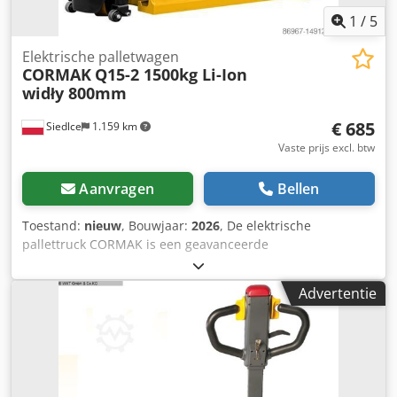
1
/
5
Elektrische palletwagen
CORMAK
Q15-2 1500kg Li-Ion
widły 800mm
€ 685
Siedlce
1.159 km
Vaste prijs excl. btw
Aanvragen
Bellen
Toestand:
nieuw
, Bouwjaar:
2026
, De elektrische
pallettruck CORMAK is een geavanceerde
transportoplossing waarmee zware pallets en ladingen
eenvoudig kunnen worden verplaatst in magazijnen,
Advertentie
productiehallen en andere logistieke omgevingen. De
draagkracht van 1500 kg en het elektrische hefsysteem
garanderen efficiëntie, precisie en betrouwbaarheid,
evenals het comfort voor de operator. De belangrijkste
voordelen van de pallettruck: * Draagkracht van 1500 kg:
maakt het transporteren van grote ladingen mogelijk met