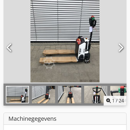
1
/
24
Machinegegevens