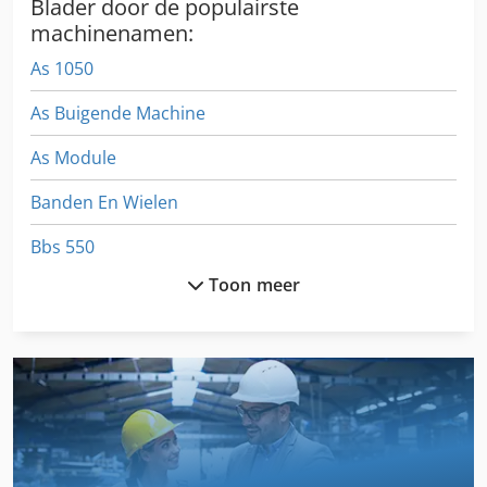
Blader door de populairste
machinenamen:
As 1050
As Buigende Machine
As Module
Banden En Wielen
Bbs 550
Toon meer
Bcs 745
Bevordering Van De Band
Buigen Van Gereedschap
Combi Map
Combi Steamers