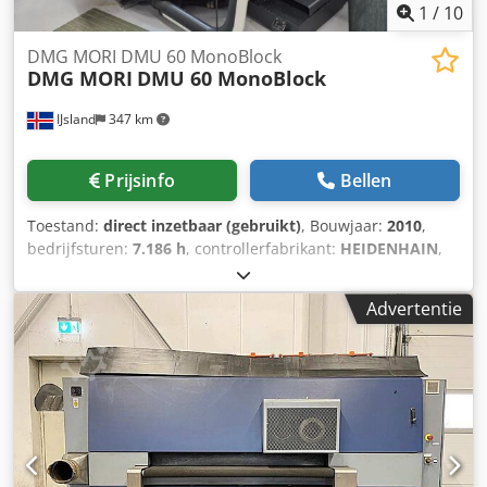
1
/
10
DMG MORI DMU 60 MonoBlock
DMG MORI
DMU 60 MonoBlock
IJsland
347 km
Prijsinfo
Bellen
Toestand:
direct inzetbaar (gebruikt)
, Bouwjaar:
2010
,
bedrijfsturen:
7.186 h
, controllerfabrikant:
HEIDENHAIN
,
controller model:
ITNC530
, spilsnelheid (max.):
12.000
rpm
, aantal assen:
5
, Dit 5-assige DMG MORI DMU 60
Advertentie
MonoBlock werd vervaardigd in 2010. Hij heeft een
automatische gereedschapwisselaar voor 60
gereedschappen, een maximale spindelsnelheid van
12.000 tpm en een SK40 gereedschaphouder. Extra
voorzieningen zijn een Heidenhain TS649 meettaster, 3D
quickSET en 40 bar doorloopkoelmiddel. Ideaal voor
complexe en precieze bewerkingstaken. Deze machine
bevindt zich in IJsland. Neem contact met ons op voor