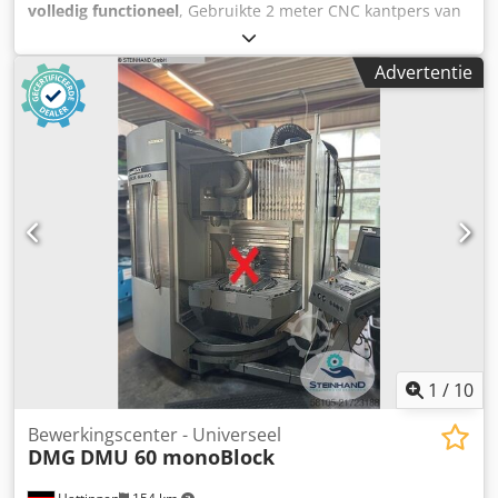
volledig functioneel
, Gebruikte 2 meter CNC kantpers van
Trumpf Type: V85 Capaciteit: 2050 x 85 ton Delem CNC
besturing CNC-gestuurde assen: Y1, Y2, X en R Dkodpfox I
Advertentie
N Awex Ackor Wila hydraulische bovenklemming Bouwjaar:
2005 Zonder gereedschap
1
/
10
Bewerkingscenter - Universeel
DMG
DMU 60 monoBlock