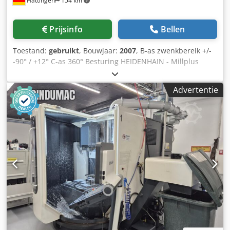
Hattingen
154 km
Prijsinfo
Bellen
Toestand:
gebruikt
, Bouwjaar:
2007
, B-as zwenkbereik +/-
-90° / +12° C-as 360° Besturing HEIDENHAIN - Millplus
Spiltoerental 12.000 omw/min Aantal
gereedschapsplaatsen in wisselaar 60 Gereedschaphouder
Advertentie
SK40 NC-draaitafel diameter 600 mm Opspantafel, vast
1.000 x 600 mm Max. tafelbelasting 500 kg Dodpfxjy A Tbyo
Ackskr 5-assig simultaan bewerkingscentrum | DMG - DMU
60 monoBlock uitgerust met IKZ (40 bar), 60-voudige
gereedschapswisselaar, NC-draaitafel, Renishaw
meettaster en spanentransporteur. Extra
uitrustingsinformatie: - NC-zwenkkop B-as - NC-draaitafel
C-as geïntegreerd in vaste tafel - Directe lengtemeting in
X/Y/Z (glaslinialen) - Afzuiging - 3D-Quickset - Handwiel HR
410 De machine verkeert in nette staat en kan te allen tijde
onder stroom worden bezichtigd. De videobeelden van de
machine op locatie delen wij graag op aanvraag met u.