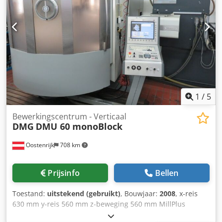
1
/
5
Bewerkingscentrum - Verticaal
DMG
DMU 60 monoBlock
Oostenrijk
708 km
Prijsinfo
Bellen
Toestand:
uitstekend (gebruikt)
, Bouwjaar:
2008
, x-reis
630 mm y-reis 560 mm z-beweging 560 mm MillPlus
HEIDENHAIN-besturing tafelafmetingen - lengte 1000 mm