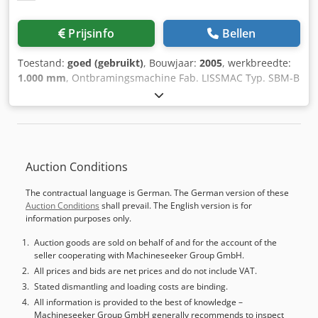
gereedschapshouder Extra informatie Machine nog steeds
onder stroom
Prijsinfo
Bellen
Toestand:
goed (gebruikt)
, Bouwjaar:
2005
, werkbreedte:
1.000 mm
, Ontbramingsmachine Fab. LISSMAC Typ. SBM-B
1000 Jaar 2005 Technische gegevens Merk: LISSMAC Type:
SBM-B 1000 Bouwjaar: 2005 Doorgangsbreedte: 1000 mm
Djdevgb Hgopfx Ackjkr Plaatdikte: max. 20 mm
Plaatafmeting min. lengte: 150 mm Plaatgrootte min.
breedte: 100 mm Snelheid: 1400 rpm Vermogen
Auction Conditions
borstelmotor: 4 x 7,5 kW Afmetingen: ca. L 2,20 x B 1,50 x H
1,50 m Gewicht: ca. 1,5 ton Uitrusting: - Automatische
The contractual language is German. The German version of these
materiaaldoorvoer - Traploze doorvoersnelheid 0-10 m/min
Auction Conditions
shall prevail. The English version is for
- Plaatdikte instelling: Handzwengel met wormwiel en
information purposes only.
schaalverdeling, traploos - Instelling borsteldiepte:
handzwengel met wormwiel en schaalverdeling, traploos -
Auction goods are sold on behalf of and for the account of the
seller cooperating with Machineseeker Group GmbH.
Diverse accessoires - Bedieningsinstructies Alle informatie
zonder garantie. Een demonstratie is altijd mogelijk in
All prices and bids are net prices and do not include VAT.
onze showroom.
Stated dismantling and loading costs are binding.
All information is provided to the best of knowledge –
Machineseeker Group GmbH generally recommends to inspect