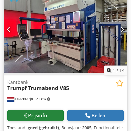
gecontroleerde assen: 5 Toerentalbereik: 12.000 t/min
Gereedschaphouder: SK 40 Gereedschapswisselaar Aantal
gereedschapsplaatsen: 60 NC-rondtafel: Ø 600
Tafelgrootte: 1.000 x 600 mm Max. tafelbelasting: 500 kg
Uitrusting Spaanafvoer Inwendige koeling (IKZ): bar
Papierbandfilter Meetprobe: Heidenhain TS 649 Roto Clear
Gereedschapmeting Spaanspoelpistool Olie-nevelafzuiging
Bedrijfsmodus: 4
1
/
14
Kantbank
Trumpf
Trumabend V85
Drachten
121 km
Prijsinfo
Bellen
Toestand:
goed (gebruikt)
, Bouwjaar:
2005
, Functionaliteit: