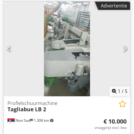
Tafelafmetingen - over 600 mm spindelsnelheden 12000
Advertentie
tpm Aantal assen 4 st. snelle doorgang 30 m/min 24-
voudig gereedschapswisselapparaat Machinegewicht ca. 9
t De DMU 60 monoBlock is in zeer goede staat en direct
leverbaar. Accessoires: - meetsonde - IKZ 50bar
Dkedpjvwgp Usfx Ackjr
1
/
5
Profielschuurmachine
Tagliabue
LB 2
€ 10.000
Novi Sad
1.306 km
vraagprijs excl. btw