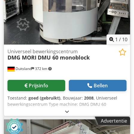
DMG DECKEL MAHO DMU 60 monoBlock machine die we te
koop hebben. Neem contact met ons op voor meer
informatie. Dkodpex D Nwksfx Ackjr • Heidenhain TNC530 •
24 gereedschapsposities • SK-40 klauwplaat •
Spindelsnelheid: 18.000 • Meettaster Technical
Specification Through-spindle Coolant Yes Taper Size SK 40
1
/
10
Universeel bewerkingscentrum
DMG MORI
DMU 60 monoblock
Duitsland
372 km
Prijsinfo
Bellen
Toestand:
goed (gebruikt)
, Bouwjaar:
2008
, Universeel
bewerkingscentrum Type machine: DMG DMU 60
monoblock Besturing: Heidenhain iTNC 530 Bouwjaar:
2008 Beschikbaar vanaf: direct TECHNISCHE GEGEVENS
Advertentie
Verplaatsingen X-as: 730 mm Y-as: 560 mm Z-as: 560 mm
B-as: ° C-as: 0,001° Djdpfsziy Iqjx Ackskr Aantal