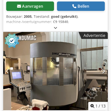
Aanvragen
Bellen
Bouwjaar:
2005
, Toestand:
goed (gebruikt)
,
machine-/voertuignummer:
C9 15840
,
Profielborstelmachine Tagliabue LB 2 Model: LB 2
TECHNISCHE GEGEVENS: Jaar van fabricage: 2005 Dsdeg Rn
Advertentie
Iajpfx Ackskr Tagliabue kantenschuurmachine met 4
oscillerende schuureenheden. Twee verticale rollen en 2
binnendwarsrollen, voor dwarsborstelen.
1
/
13