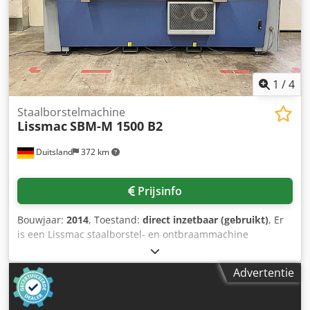
meer informatie. Dedpfxex D Iirj Ackskr • Koelvloeistof voor
de spindel: 40 bar • Spuitpistool • Elektronisch handwiel •
BA4-stand Extra uitrusting • Heidenhain TS649
schakelende meettaster • 3D quickSET
(kalibratie-/controlesysteem) Technical Specification Taper
Size SK 40
1
/
4
Staalborstelmachine
Lissmac
SBM-M 1500 B2
Duitsland
372 km
Prijsinfo
Bouwjaar:
2014
, Toestand:
direct inzetbaar (gebruikt)
, Er
is een Lissmac staalborstel- en ontbraammachine
beschikbaar. Doorgangsbreedte: 1500mm, max. plaatdikte:
20mm, medium: borstelblok, machineafmetingen X/Y/Z: ca.
Advertentie
3100mm/1400mm/1800mm, gewicht: ca. 2300 kg.
Documentatie beschikbaar. Een inspectie ter plaatse is
mogelijk. Dkodpfjwi Tntsx Acker