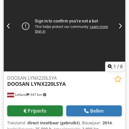
1
/
8
DOOSAN LYNX220LSYA
DOOSAN
LYNX220LSYA
Letland
347 km
Prijsinfo
Bellen
Toestand:
direct inzetbaar (gebruikt)
, Bouwjaar:
2014
,
bedrijfsturen:
25.000 h
, totaalgewicht:
3.900 kg
,