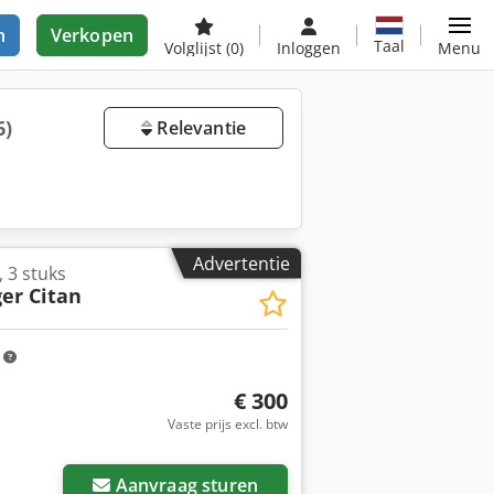
n
Verkopen
Taal
Volglijst
(0)
Inloggen
Menu
6)
Relevantie
Advertentie
 3 stuks
er Citan
m
€ 300
Vaste prijs excl. btw
Aanvraag sturen