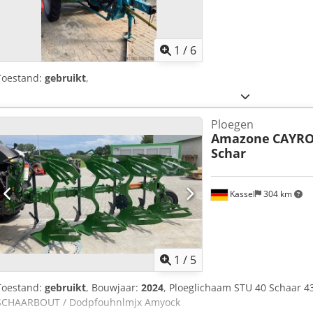
1
/
6
Toestand:
gebruikt
,
Ploegen
Amazone
CAYRO
Schar
Kassel
304 km
1
/
5
Toestand:
gebruikt
, Bouwjaar:
2024
, Ploeglichaam STU 40 Schaar 
SCHAARBOUT / Dodpfouhnlmjx Amyock