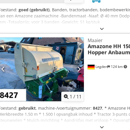
Toestand:
goed (gebruikt)
, Banden, tractorbanden, bodembewerkin
van een Amazone zaaimachine -Bandenmaat -Naaf: Ø 40 mm Dodpfx
mm -Totaalprijs: voor 3 banden -Gewicht: 51 kg/stuk
Maaier
Amazone
HH 15
Hopper Anbaum
Legden
124 km
1
/
11
Toestand:
gebruikt
, machine-/voertuignummer:
8427
, * Amazone H
Werkbreedte 1,50 m * 1.500 l opvangbak inhoud * Tractor 3-punts
Steunwielen * Mulch-inrichting * Aandrijfas met vrijloop * Opvan
Rotatiesnelheid 2.650 tpm * Vulstandindicator -----Interne voert