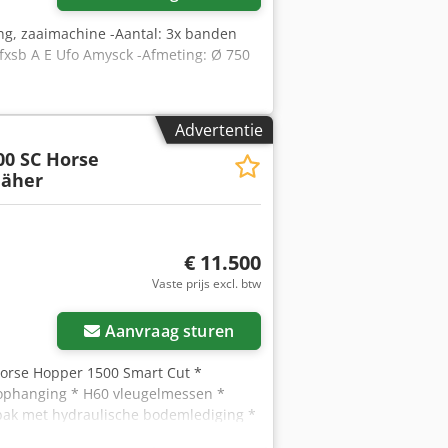
g, zaaimachine -Aantal: 3x banden
sb A E Ufo Amysck -Afmeting: Ø 750
Advertentie
00 SC Horse
äher
€ 11.500
Vaste prijs excl. btw
Aanvraag sturen
orse Hopper 1500 Smart Cut *
 ophanging * H60 vleugelmessen *
gbak met hydraulische bodemlediging *
uignummer: 8427 WhatsApp-support