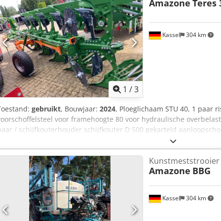
Amazone
Teres 
Kassel
304 km
1
/
3
Toestand:
gebruikt
, Bouwjaar:
2024
, Ploeglichaam STU 40, 1 paar ri
voorschoffelsteel voor framehoogte 80 voor hydraulische overbelast
paar / schijfkouterhouder schijfkouter D 500 gekarteld aanloopsch
Dcedpfx Aet A Udyemyek
Kunstmeststrooier
Amazone
BBG
Kassel
304 km