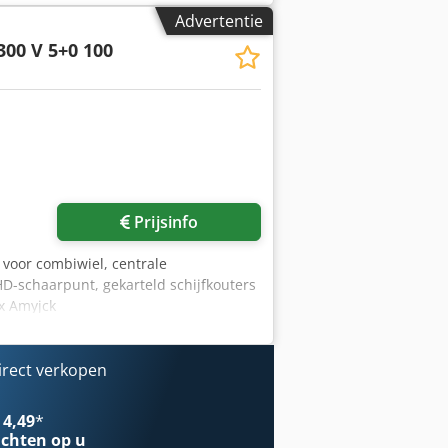
kunt u ons gemakkelijk via WhatsApp
Advertentie
 tussentijdse verkoop voorbehouden.
300 V 5+0 100
Prijsinfo
r voor combiwiel, centrale
HD-schaarpunt, gekarteld schijfkouters
ex Amyjck
irect verkopen
 4,49
*
chten op u