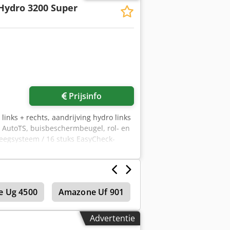
Hydro 3200 Super
Prijsinfo
links + rechts, aandrijving hydro links
et AutoTS, buisbeschermbeugel, rol- en
weegsysteem / 16 stuks EasyCheck-
 Ug 4500
Amazone Uf 901
Amazone Uf 1501
Advertentie