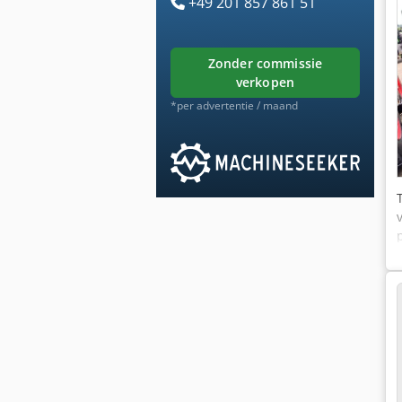
+49 201 857 861 51
zonder commissie
verkopen
*per advertentie / maand