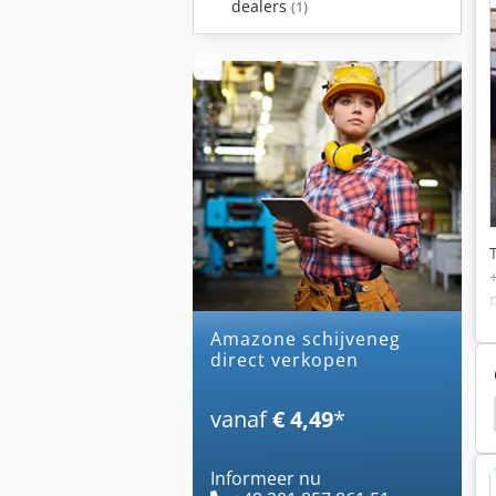
dealers
(1)
amazone schijveneg
direct verkopen
 Ploegen
Amazone Uf 1501
Amazone Uf 1201
vanaf
€ 4,49
*
Informeer nu