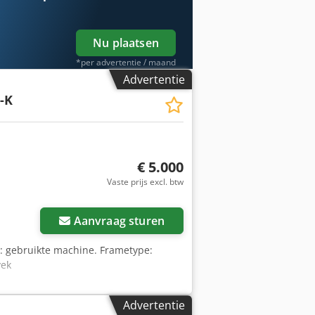
Nu plaatsen
*per advertentie / maand
Advertentie
-K
€ 5.000
Vaste prijs excl. btw
Aanvraag sturen
e: gebruikte machine. Frametype:
yek
Advertentie