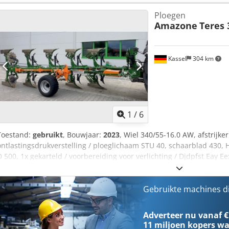
beschikbaar! Bij vragen over het voertuig of voor meer informatie 
Ploegen
bereiken Dcodpjrhy H Rsfx Amysk Whatsapp Whatsapp ----Fouten &
Amazone
Teres 
Kassel
304 km
1
/
6
Toestand:
gebruikt
, Bouwjaar:
2023
, Wiel 340/55-16.0 AW, afstrijke
ontlastingsdrukverstelling / ploeglichaam STU 40, schaarblad 430, 
D 500, 1x gekarteld / voorbereiding voor verlichting / Djdpfst Eay E
Gebruikte machines d
Adverteer nu vanaf €
11 miljoen kopers
wa