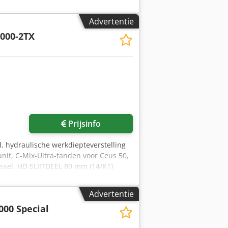
Advertentie
000-2TX
Prijsinfo
, hydraulische werkdiepteverstelling
unit, C-Mix-Ultra-tanden voor Ceus 50,
ssel, HD SLIJTDEEL 80 mm (14/K1)
Advertentie
000 Special