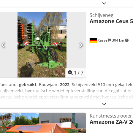
Schijveneg
Amazone
Ceus 5
Kassel
304 km
1
/
7
Toestand:
gebruikt
, Bouwjaar:
2022
, Schijvenveld 510 mm gekarteld
schijvenveld, hydraulische werkdiepteverstelling van de egalisatie-
hydraulische werkdiepteverstelling tandenveld met hydraulische di
Dcjdpfjtz Tplex Amyok
Kunstmeststrooier
Amazone
ZA-V 2