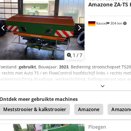
Amazone
ZA-TS 
Kassel
304 km
1
/
7
Toestand:
gebruikt
, Bouwjaar:
2023
, Bediening strooischopset TS20 
+ rechts met Auto TS / en FlowControl hoofdschijf links + rechts m
parkeerinrichting draaibaar, werkverlichting, hellingssensor voor 
Dsdpet A Tzwefx Amyeck
Ontdek meer gebruikte machines
Meststrooier & kalkstrooier
Amazone
Amazone
Ploegen