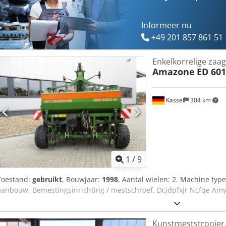
Informeer nu
+49 201 857 861 51
Enkelkorrelige zaag
Amazone
ED 601
Kassel
304 km
1
/
9
Toestand:
gebruikt
, Bouwjaar:
1998
, Aantal wielen: 2. Machine typ
aanbouw. Bemestingsinrichting / mestschroef. Dcjdpfxjr Ncfqe Am
Kunstmeststrooier