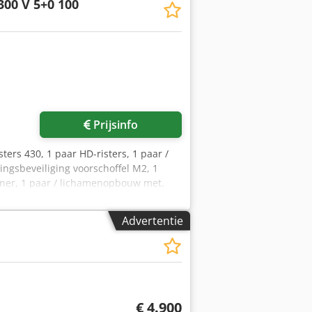
300 V 5+0 100
Prijsinfo
sters 430, 1 paar HD-risters, 1 paar /
ingsbeveiliging voorschoffel M2, 1
oner, 1 paar / lichamenopbouw met.
Advertentie
€ 4.900