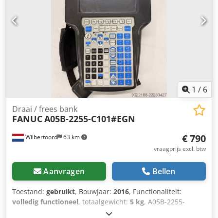
1
/
6
Draai / frees bank
FANUC
A05B-2255-C101#EGN
€ 790
Wilbertoord
63 km
vraagprijs excl. btw
Aanvragen
Bellen
Toestand:
gebruikt
, Bouwjaar:
2016
, Functionaliteit:
volledig functioneel
, totaalgewicht:
5 kg
, A05B-2255-
C101#EGN FANUC Teach pendant Robot EGN Te koop: