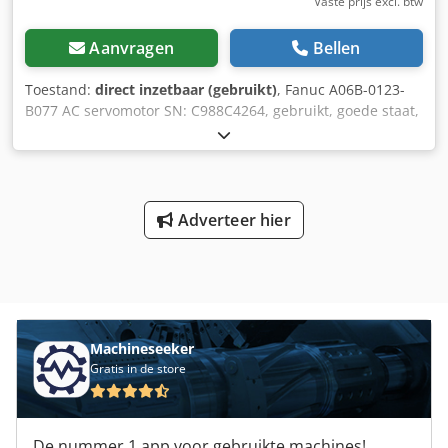
Vaste prijs excl. btw
Aanvragen
Bellen
Toestand:
direct inzetbaar (gebruikt)
, Fanuc A06B-0123-
B077 AC servomotor SN: C988C4264, gebruikt, goede staat,
100% functioneel, levering volgens foto's Crodpey Nn S
Hofx Acfsf
Adverteer hier
Machineseeker
Gratis in de store
De nummer 1 app voor gebruikte machines!