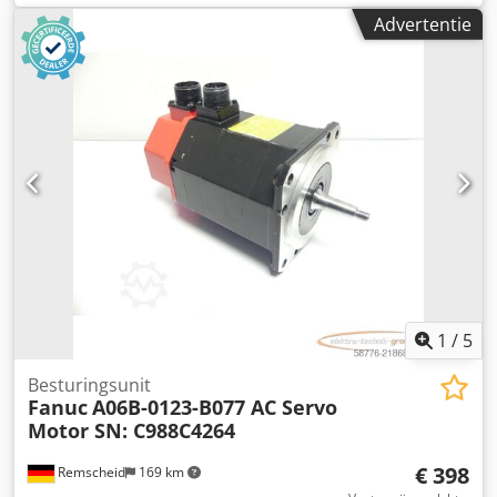
Fanuc bedieningspaneel A05B-2255-C101#EGN. * Gebruikt
Advertentie
en in goede staat. * Geschikt voor diverse Fanuc CNC-
besturingen. * Neem contact op voor beschikbaarheid en
prijs. Crjdpfxszi Tins Acfef Bekijk ook onze andere
advertenties voor meer Fanuc-onderdelen, servo’s, drives,
bedieningspanelen en industriële elektronica. Heeft u
vragen over dit product of bent u op zoek naar een
reparatie van een Fanuc-component? Neem dan gerust
contact met ons op. Wij helpen u graag verder.
1
/
5
Besturingsunit
Fanuc
A06B-0123-B077 AC Servo
Motor SN: C988C4264
€ 398
Remscheid
169 km