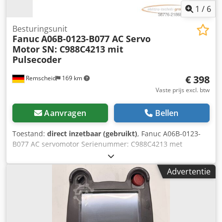
1
/
6
Besturingsunit
Fanuc
A06B-0123-B077 AC Servo
Motor SN: C988C4213 mit
Pulsecoder
€ 398
Remscheid
169 km
Vaste prijs excl. btw
Aanvragen
Bellen
Toestand:
direct inzetbaar (gebruikt)
, Fanuc A06B-0123-
B077 AC servomotor Serienummer: C988C4213 met
pulsecoder 127V~ 200Hz Snelheid 3000 min⁻¹, gebruikt, in
goede staat, 100% functioneel, leveringsomvang volgens
Advertentie
foto's. Crodpfx Asy Nn Syscfjf