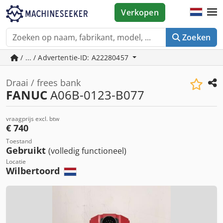
Verkopen
Zoeken
/ ... / Advertentie-ID: A22280457
Draai / frees bank
FANUC
A06B-0123-B077
vraagprijs excl. btw
€ 740
Toestand
Gebruikt
(volledig functioneel)
Locatie
Wilbertoord