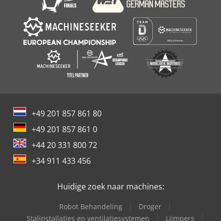
btw (18.455,00 € incl. btw) Codjyzbdtjpfx Ai Ajha Verkoop
uitsluitend aan zakelijke klanten (B2B). U ontvangt een
correcte factuur met vermelde btw. Garantie: 2 jaar
fabrieksgarantie op reserveonderdelen. Huur met
koopoptie: Na aankomst van de machines bieden wij een
wekelijks verhuur van onze demomachine aan. Bij aankoop
wordt de betaalde huur volledig in mindering gebracht op
de aankoopprijs. Logistiek & Contact: Locatie: 76332 Bad
Herrenalb Het laden op uw aanhanger of vrachtwagen kan
op locatie gratis door ons per kraan worden uitgevoerd. Bij
interesse in een reservering of bij technische vragen kunt
+49 201 857 861 80
u contact met ons opnemen.
+49 201 857 861 0
+44 20 331 800 72
+34 911 433 456
Huidige zoek naar machines:
Robot Behandeling
Droger
Stalinstallaties en ventilatiesystemen
Lijmpers