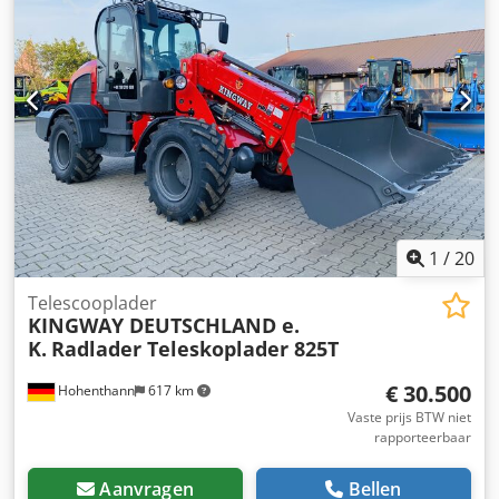
1
/
20
Telescooplader
KINGWAY DEUTSCHLAND e.
K.
Radlader Teleskoplader 825T
€ 30.500
Hohenthann
617 km
Vaste prijs BTW niet
rapporteerbaar
Aanvragen
Bellen