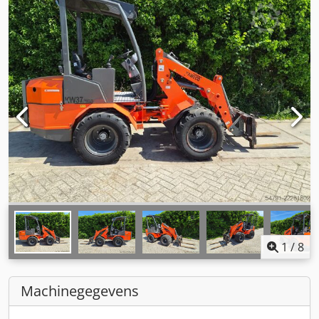
1
/
8
Machinegegevens