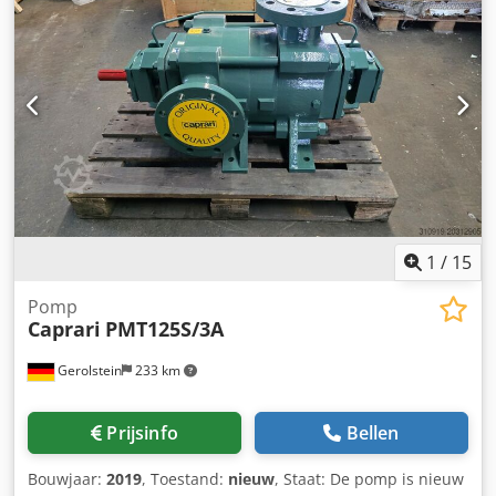
1
/
15
Pomp
Caprari
PMT125S/3A
Gerolstein
233 km
Prijsinfo
Bellen
Bouwjaar:
2019
, Toestand:
nieuw
, Staat: De pomp is nieuw