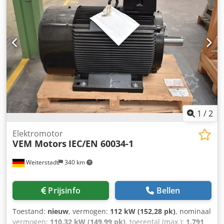
1
/
2
Elektromotor
VEM Motors
IEC/EN 60034-1
Weiterstadt
340 km
Prijsinfo
Bellen
Toestand:
nieuw
, vermogen:
112 kW (152,28 pk)
, nominaal
vermogen:
110,32 kW (149,99 pk)
, toerental (max.):
1.791