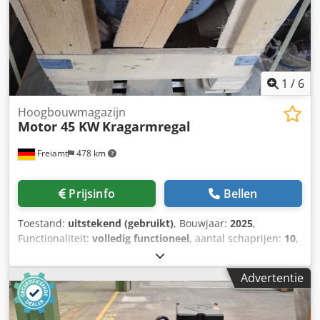
1
/
6
Hoogbouwmagazijn
Motor 45 KW
Kragarmregal
Freiamt
478 km
Prijsinfo
Bellen
Toestand:
uitstekend (gebruikt)
, Bouwjaar:
2025
,
Functionaliteit:
volledig functioneel
, aantal schaprijen:
10
,
Door de sluiting van onze zagerij hebben wij diverse
machines en accessoires te koop (zie foto's). Bij interesse
Advertentie
kunt u contact met ons opnemen. -Motor 45kW voor
hakselaar -Dubbelzijdig draagarmrek, 15 m lang Cjdpfsyi
Erpjx Aaisrf