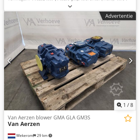
rpm
, VEM Motors IEC/EN 60034-1 Cedpjy El Tyefx Aaisrf
Advertentie
1
/
8
Van Aerzen blower GMA GLA GM3S
Van Aerzen
Wekerom
29 km