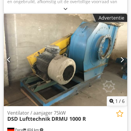
en ongebruikt, afkomstig uit de overtollige voorraad van
een gesloten fabriek. Hij zit nog in de originele doos en is
nooit geïnstalleerd of gebruikt. Crsdpfx Aaexn R Ileiof
Advertentie
Gegevens van het typeplaatje: Type: PMT125S/3A
Serienummer: 580443/1 Productiedatum: 11/19 Fabrikant:
Caprari, Modena – Italië Hmax: 400 m
1
/
6
Ventilator / aanjager 75kW
DSD Lufttechnik
DRMU 1000 R
Forst
404 km