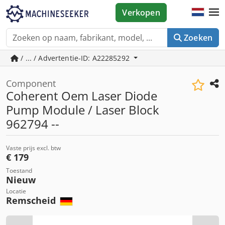
Verkopen
Zoeken
/ ... / Advertentie-ID: A22285292
Component
Coherent Oem Laser Diode
Pump Module / Laser Block
962794 --
Vaste prijs excl. btw
€ 179
Toestand
Nieuw
Locatie
Remscheid