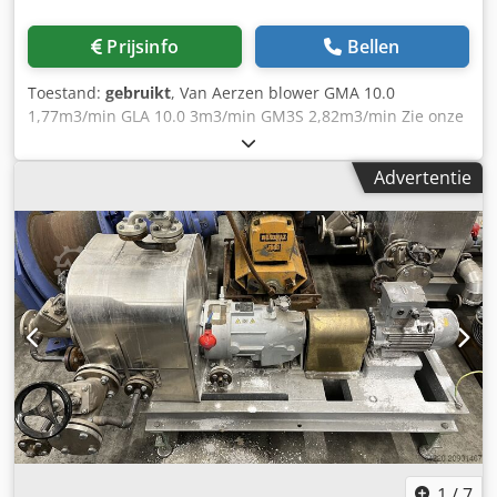
Prijsinfo
Bellen
Toestand:
gebruikt
, Van Aerzen blower GMA 10.0
1,77m3/min GLA 10.0 3m3/min GM3S 2,82m3/min Zie onze
andere advertenties Cjdpfezcfd Ejx Aaiorf VMA Wekerom
Advertentie
1
/
7