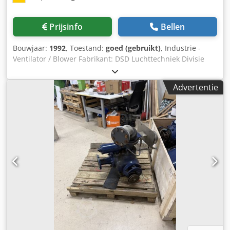
Prijsinfo
Bellen
Bouwjaar:
1992
, Toestand:
goed (gebruikt)
, Industrie -
Ventilator / Blower Fabrikant: DSD Luchttechniek Divisie
(vandaag: Ferrostaal Air Technology GmbH) Type: DRMU
1000 R Jaar van fabricage: 1992 Volumestroom: 35.000
Advertentie
m³/h Druk: 6.500 Pa Toerental min.: 2.035 omw/min max.
snelheid: 2.160 omw/min Crodpfsgu Nyijx Aaisf Vermogen:
75 kW Luchtdichtheid: 1.1222kg/m³ Temperatuur max.: 90
°C nieuwprijs: ca. 35.000,00 € / stuk In zeer goede staat!