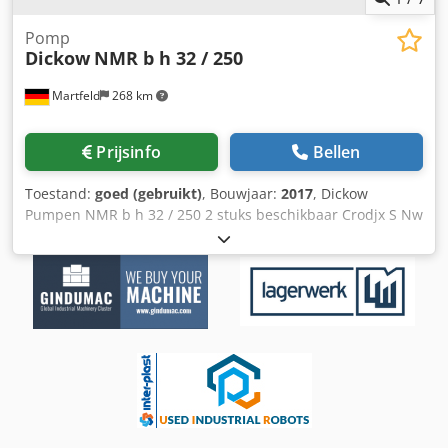
Pomp
Dickow
NMR b h 32 / 250
Martfeld
268 km
Prijsinfo
Bellen
Toestand:
goed (gebruikt)
, Bouwjaar:
2017
, Dickow
Pumpen NMR b h 32 / 250 2 stuks beschikbaar Crodjx S Nw
Nspfx Aaisf In goede staat