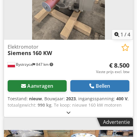
1
/
4
Elektromotor
Siemens
160 KW
€ 8.500
Bystrzyca
847 km
Vaste prijs excl. btw
Aanvragen
Bellen
Toestand:
nieuw
, Bouwjaar:
2023
, ingangsspanning:
400 V
,
totaalgewicht:
990 kg
, Te koop: nieuwe 160 kW motoren
Siemens 12 maanden garantie 4 stuks beschikbaar Codpfx
Aaewr Tzreierf NIEUW
Advertentie