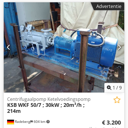
Advertentie
1
/
9
Centrifugaalpomp Ketelvoedingspomp
KSB
WKF 50/7 ; 30kW ; 20m³/h ;
214m
€ 3.200
Radeberg
604 km