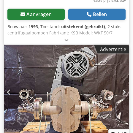
Vaste prijs excl. btw
Aanvragen
Bellen
Bouwjaar:
1993
, Toestand:
uitstekend (gebruikt)
, 2 stuks
centrifugaalpompen Fabrikant: KSB Model: WKF 50/7
Debiet: 5,5 l/s (19,8 m³/u) Opvoerhoogte: 214 meter (21,4
bar) Max. temperatuur: 130°C Afdichting: Mechanical seal
Advertentie
met spoelwateraansluiting Crsdoibwarspfx Aaiof
Elektromotor: VEM Aandrijfvermogen: 30 kW Toerental:
2935 tpm ! Prijs per stuk !