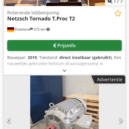
1
/
7
Roterende lobbenpomp
Netzsch
Tornado T.Proc T2
Duitsland
372 km
Prijsinfo
Bouwjaar:
2019
, Toestand:
direct inzetbaar (gebruikt)
, Een
nauwelijks gebruikte Netzsch-draaizuigerpomp is
beschikbaar. Debiet: 30 m³/u, max. druk: 2 bar, max.
temperatuur: 80 °C, uitvoering: kortgekoppeld, aantal
Advertentie
polen: 6, bedrijfsuren: circa 5 uur. Documentatie is
beschikbaar. Inspectie ter plaatse is mogelijk. Cjdpswtg
Hqsfx Aaiorf