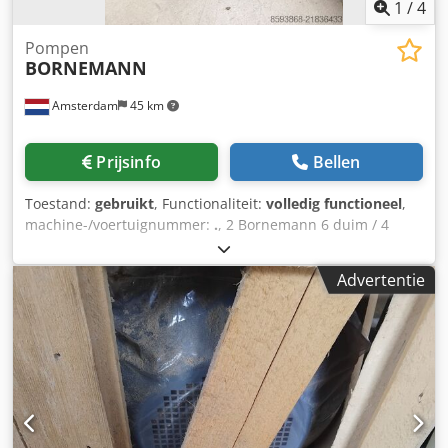
1
/
4
Pompen
BORNEMANN
Amsterdam
45 km
Prijsinfo
Bellen
Toestand:
gebruikt
, Functionaliteit:
volledig functioneel
,
machine-/voertuignummer:
.
, 2 Bornemann 6 duim / 4
duim pompen. Werkend van bunkerboot gehaald Cedpfx
Aaoy Ipyveijrf
Advertentie