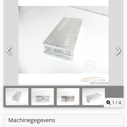
1
/
4
Machinegegevens