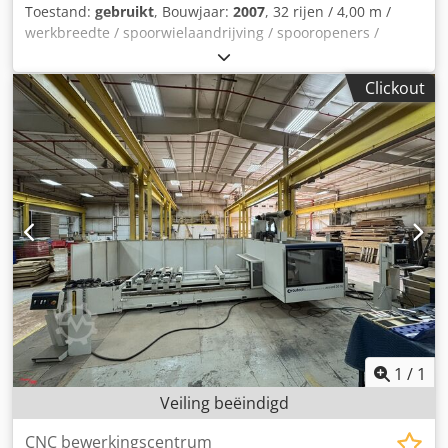
Toestand:
gebruikt
, Bouwjaar:
2007
, 32 rijen / 4,00 m /
werkbreedte / spoorwielaandrijving / spooropeners /
sleperschaar / exact-eg / voorzetgereedschap: Kverneland
rotorkopeg NG 25/400 met flexiwalser Djdoqrrttjpfx Abnekr
Clickout
1
/
1
Veiling beëindigd
CNC bewerkingscentrum