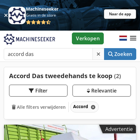
Machineseeker
Naar de app
Gratis in de store
Verkopen
Zoeken
Accord Das tweedehands te koop
(2)
Filter
Relevantie
Accord
Alle filters verwijderen
Advertentie