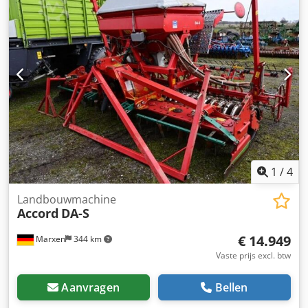
1
/
4
Landbouwmachine
Accord
DA-S
€ 14.949
Marxen
344 km
Vaste prijs excl. btw
Aanvragen
Bellen