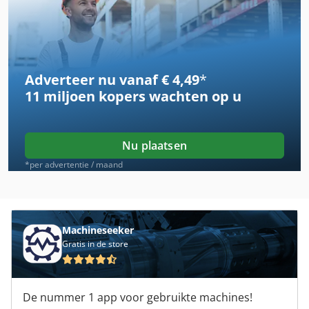
Ahlmann As 70
Ahlmann As 90
Adverteer nu vanaf € 4,49
*
Ahlmann Az 10
11 miljoen kopers
wachten op u
Ahlmann Az 14
Ahlmann Az 150
Nu plaatsen
Air Conditioner
*per advertentie / maand
Alg 100
Asv 4810
Machineseeker
Gratis in de store
Auto Bekleding
Claas Pers
De nummer 1 app voor gebruikte machines!
Grass Bbm St