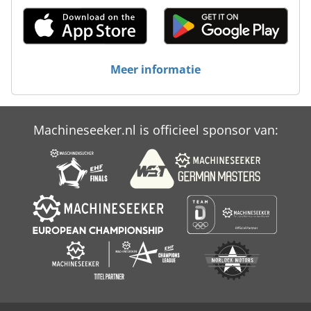
Hatz Diesel
Hatz E 785
Meer informatie
Kondia Fv 1
Kverneland Cld
Machineseeker.nl is officieel sponsor van:
Landis Amp Staefa
Ng 200