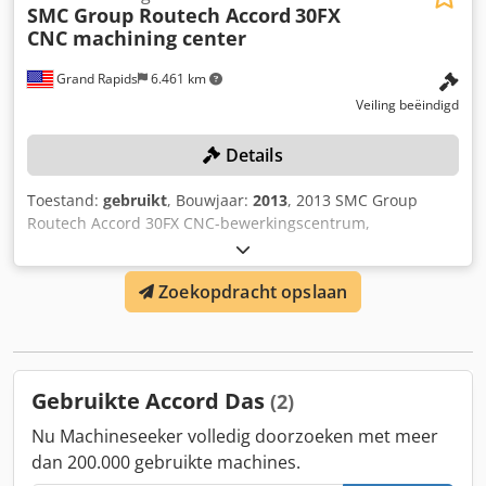
SMC Group Routech Accord
30FX
CNC machining center
Grand Rapids
6.461 km
Veiling beëindigd
Details
Toestand:
gebruikt
, Bouwjaar:
2013
, 2013 SMC Group
Routech Accord 30FX CNC-bewerkingscentrum,
hoogwaardig multifunctioneel werkblad, 400V, 3-fase, X-as
6,35 m, Y-as 1,64 m, dubbele bewerkingskoppen, toerental
Zoekopdracht opslaan
6–18.000 tpm, Rapid 12-voudige gereedschapswisselaar
ingebouwd, Rapid 16-voudige gereedschapswisselaar
achteraan, werktafel, zuignappen en rail, gantry-
uitvoering, voorzien van SMC Group CNC-besturing met
bedrade afstandsbediening, 480V, 3-fase, Becker, model
Gebruikte Accord Das
(2)
271407, draaizuiger vacuümpomp, en (1) Texa, model
SAW50RBSBCC000, koelunit met transformator; de
Nu Machineseeker volledig doorzoeken met meer
winnende bieder is verantwoordelijk voor correcte
dan 200.000 gebruikte machines.
demontage. Dkodoxdc T Sepfx Abnjr