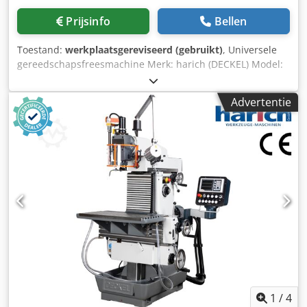
Prijsinfo
Bellen
Toestand:
werkplaatsgereviseerd (gebruikt)
, Universele
gereedschapsfreesmachine Merk: harich (DECKEL) Model:
B (FP 2) Aktiv Gereviseerd met CE Geometrische acceptatie
met testprotocol Met garantie Toebehoren: - 3-assige
Advertentie
digitale uitlezing Heidenhain Positip 8016 - Vaste tafel of
universeeltafel - Verticale freeskop SK 40 - Centrale
smering, handbediend Dcodpfex A T Evjx Ac Eok -
Koelvloeistofinstallatie - Bedieningshandleiding CE- en
veiligheidsuitrusting: - Nieuwe machine-electra met
schakelkast - Elektronisch bewaakte beschermkap op
verticale freeskop - Spanschaombeschermer met
elektrische beveiliging - Aandrijfmotor met remfunctie -
Bedieningspaneel met noodstop, vrijgave-, start- en
stopknop en potentiometer voor voedingsregeling -
Nieuwe documentatie voor machine en schakelkast - CE-
conformiteitsverklaring
1
/
4