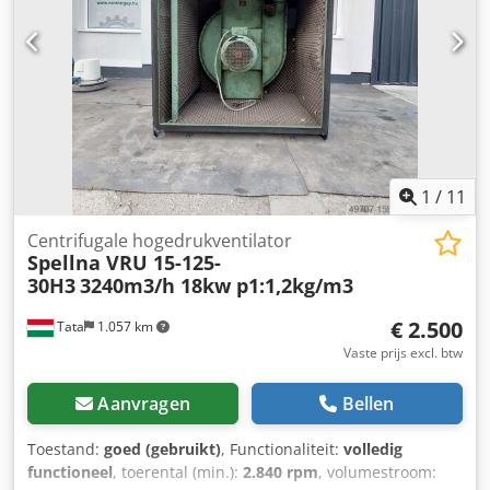
Beschermingsgraad: IP65 – bestand tegen stof en
spatwater. Functies 'ABS' en 'Hold' – snelle meetstop en
nulstelmogelijkheid. Hoogstijve behuizing, ergonomische
greep. Geleverd in originele doos, met certificaat,
handleiding en 100 mm referentiestandaard. Staat: zo
goed als nieuw / slechts voor testdoeleinden gebruikt.
Dcsdpfxoxl Rgij Ac Eok
1
/
11
Centrifugale hogedrukventilator
Spellna VRU 15-125-
30H3
3240m3/h 18kw p1:1,2kg/m3
€ 2.500
Tata
1.057 km
Vaste prijs excl. btw
Aanvragen
Bellen
Toestand:
goed (gebruikt)
, Functionaliteit:
volledig
functioneel
, toerental (min.):
2.840 rpm
, volumestroom: