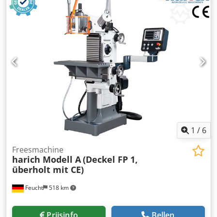
M - Vaste tafel of universele tafel - Verticale freeskop SK 40
- Koelmiddelinrichting - Bedieningshandleiding CE- en
veiligheidsvoorzieningen: - nieuwe machine-elektronica
met schakelkast - elektronisch bewaakte afdekkap op de
verticale freeskop - spanbusbeschermkap met elektrische
beveiliging - aandrijfmotor met remfunctie -
Bedieningspaneel met noodstop-, vrijgave-, start- en
stopknop - nieuwe documentatie voor machine en
schakelkast - CE-conformiteitsverklaring
1
/
6
Freesmachine
harich Modell A
(Deckel FP 1,
überholt mit CE)
Feucht
518 km
Prijsinfo
Bellen