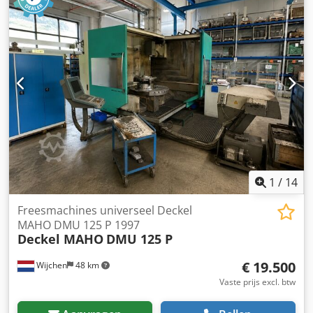
1
/
14
Freesmachines universeel Deckel
MAHO DMU 125 P 1997
Deckel MAHO
DMU 125 P
€ 19.500
Wijchen
48 km
Vaste prijs excl. btw