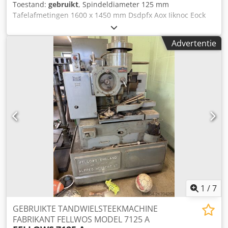
Toestand:
gebruikt
, Spindeldiameter 125 mm
Tafelafmetingen 1600 x 1450 mm Dsdpfx Aox Iiknoc Eock
Spindelconus MK 5 Spindeltoerental 3,4-700 omw/min
Bewegingen: (X) Kolom rechts/links 3500 mm (Y) Support
Advertentie
verticaal 1550 mm (Z) Tafel naar/vanaf de spindel 1350 mm
(W) Spindelverplaatsing 900 mm (B) Draaibare draaitafel
360° Voorzien van: 2-assige digitale uitlezing Diverse
gereedschaphouders
1
/
7
GEBRUIKTE TANDWIELSTEEKMACHINE
FABRIKANT FELLWOS MODEL 7125 A