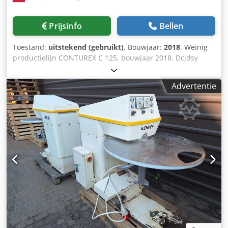
Prijsinfo
Bellen
Toestand:
uitstekend (gebruikt)
, Bouwjaar:
2018
, Weinig
productielijn CONTUREX C 125, bouwjaar 2018. Dcjdsy
Emrkepfx Ac Eok
Advertentie