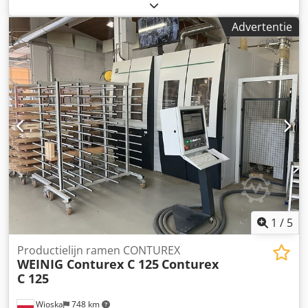
3.240 m³/u
, persen:
10.000 Pa
, vermogen:
18 kW (24,47
pk)
, Centrifugale hogedrukventilator, ventilator voor
Advertentie
stofafzuiging, drukventilator, vacuümventilator,
centrifugale ventilator, hogedrukventilator Spellna VRU 15-
125-30H3 Toestand: Gebruikt Waaier: voorovergebogen
staal, directe aandrijving. 700 mm Aandrijfmotor: 18 kW
p1:1,2kg/m3 Druk: 7500-9000 Pa Snelheid: 2950 rpm
Luchttransport: 3240 m3/h Volume uitvoer: 0,9 m³/s
Drukpunt: 100 mbar Aansluiting inlaat: Ø 300 mm
Aansluiting uitlaat: Ø 200 mm Afmetingen
1400x1400x960mm Dsdeticdlspfx Ac Esck Massa: 350
1
/
5
Productielijn ramen CONTUREX
WEINIG Conturex C 125
Conturex
C 125
Wioska
748 km