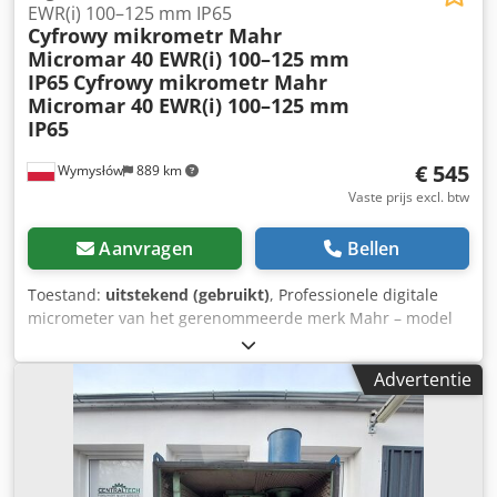
EWR(i) 100–125 mm IP65
Cyfrowy mikrometr Mahr
Micromar 40 EWR(i) 100–125 mm
IP65
Cyfrowy mikrometr Mahr
Micromar 40 EWR(i) 100–125 mm
IP65
€ 545
Wymysłów
889 km
Vaste prijs excl. btw
Aanvragen
Bellen
Toestand:
uitstekend (gebruikt)
, Professionele digitale
micrometer van het gerenommeerde merk Mahr – model
Micromar 40 EWR(i) – ontworpen voor uiterst nauwkeurige
metingen met een precisie tot 0,001 mm. Het apparaat is
Advertentie
uitgevoerd in IP65, wat betekent dat het stof- en
waterbestendig is, ideaal voor gebruik in de metrologie,
kwaliteitscontrole en industriële werkplaatsen. Meetbereik:
100 – 125 mm. Nauwkeurigheid: 0,001 mm. Digitale
aflezing met een groot, goed leesbaar LCD-scherm.