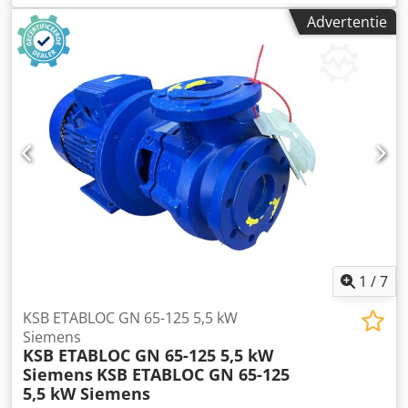
palletstelling traverse, gebruikt Kleur materiaal: RAL 2004
Advertentie
oranje doosprofiel: 125 x 50 mm Type dwarsbalk:
PNB0485/1.5 Haak: 4 HK (haken) vrije breedte: 3.600 mm
Max. belasting per paar spanten Dodelvrg Repfx Ac Eock
1.832 kg, bij gelijkmatig verdeelde belasting 02x
veiligheidsspelden, gebruikt Uitvoering: volledig
gegalvaniseerd Om de langsliggers te beveiligen tegen
onbedoeld uitheffen
1
/
7
KSB ETABLOC GN 65-125 5,5 kW
Siemens
KSB ETABLOC GN 65-125 5,5 kW
Siemens
KSB ETABLOC GN 65-125
5,5 kW Siemens