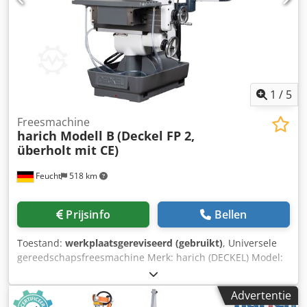
beveiliging - Aandrijfmotor met remfunctie -
Bedieningspaneel met noodstop, vrijgave-, start- en
stopknop, potentiometer voor toevoerregeling - Nieuwe
documentatie voor machine en schakelkast - CE-
conformiteitsverklaring
1
/
5
Freesmachine
harich Modell B
(Deckel FP 2,
überholt mit CE)
Feucht
518 km
Prijsinfo
Bellen
Toestand:
werkplaatsgereviseerd (gebruikt)
, Universele
gereedschapsfreesmachine Merk: harich (DECKEL) Model:
B (FP 2) gereviseerd met CE geometrische acceptatie met
testprotocol met garantie Dcsdpfx Acjdvdcze Eok
Advertentie
Accessoires: - 3-assige digitale uitlezing FAGOR Innova 30i-