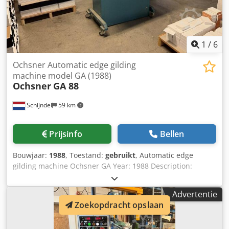
1
/
6
Ochsner Automatic edge gilding
machine model GA (1988)
Ochsner
GA 88
Schijndel
59 km
Prijsinfo
Bellen
Bouwjaar:
1988
, Toestand:
gebruikt
, Automatic edge
gilding machine Ochsner GA Year: 1988 Description:
Grinding stations Regulation of grindings Brush with
exhaust Priming station Gilding station Dodpfxezqt Efj Ac
Advertentie
Ejck Electric steering and controlling desk
Zoekopdracht opslaan