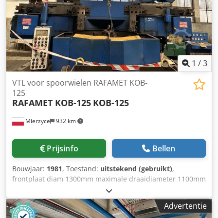
1
/
3
VTL voor spoorwielen RAFAMET KOB-
125
RAFAMET KOB-125
KOB-125
Mierzyce
932 km
Prijsinfo
Bellen
Bouwjaar:
1981
, Toestand:
uitstekend (gebruikt)
,
frontplaat diam 1300mm maximale draaidiameter 1100mm
Dcjdpfjk Dz N Ijx Ac Ejk bereik van het draaien van diam
460-1250mm
Advertentie