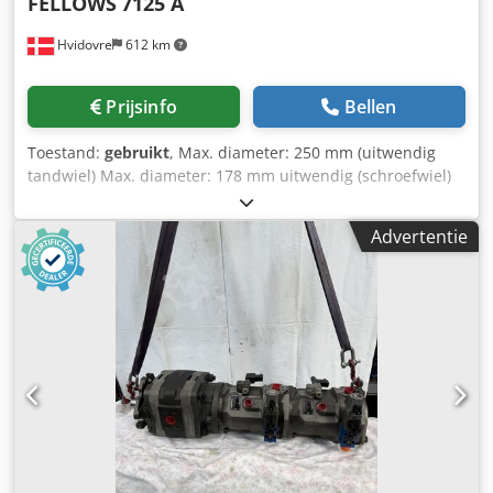
FELLOWS
7125 A
Hvidovre
612 km
Prijsinfo
Bellen
Toestand:
gebruikt
, Max. diameter: 250 mm (uitwendig
tandwiel) Max. diameter: 178 mm uitwendig (schroefwiel)
Max. diameter: 153 mm (inwendig recht of schroefwiel)
Max. tandbreedte: 51 mm Max. helixhoek: 45° Dcjdjy
Advertentie
Anwiopfx Ac Ejk Aantal slagen: 156–515 slagen per minuut
Snijsnelheid per slag: 0,006–0,0013 Uitgerust met: Diverse
verwisselbare tandwielen