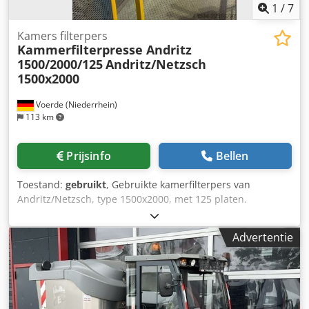
1
/
7
Kamers filterpers
Kammerfilterpresse Andritz
1500/2000/125
Andritz/Netzsch
1500x2000
Voerde (Niederrhein)
113 km
Prijsinfo
Bellen
Toestand:
gebruikt
, Gebruikte kamerfilterpers van
Andritz/Netzsch, type 1500x2000, met 125 platen.
Dcjdpozlb D Sjfx Ac Eek Aantal: 2 beschikbaar Afmetingen
pers: lengte: 13455 mm x breedte: 3125 mm x hoogte: 4635
Advertentie
mm Leeggewicht: 51600 kg Filteroppervlak: 459 m2
Filteroppervlak na uitbreiding: 559 m2 Inhoud pers: 4989 l
Inhoud pers na uitbreiding: 6080 l Dikte filterkoek: 25 mm