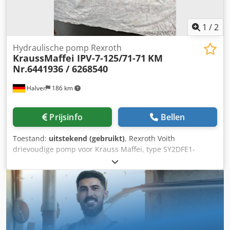
1
/
2
Hydraulische pomp Rexroth
KraussMaffei IPV-7-125/71-71
KM
Nr.6441936 / 6268540
Halver
186 km
Prijsinfo
Bellen
Toestand:
uitstekend (gebruikt)
, Rexroth Voith
drievoudige pomp voor Krauss Maffei, type SY2DFE1-
20/071/071 Dsdpfx Ajzl Dg Nsc Eeck KM-nummer: 6268540
KM-nummer: 6441936 R901196471