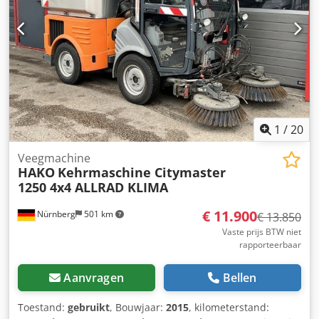
1
/
20
Veegmachine
HAKO
Kehrmaschine Citymaster
1250 4x4 ALLRAD KLIMA
€ 11.900
Nürnberg
501 km
€ 13.850
Vaste prijs BTW niet
rapporteerbaar
Aanvragen
Bellen
Toestand:
gebruikt
, Bouwjaar:
2015
, kilometerstand: