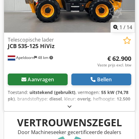
Dortmund - Wambel / Duitsland
1
/
14
Telescopische lader
JCB
535-125 HiViz
€ 62.900
Apeldoorn
48 km
Vaste prijs excl. btw
Aanvragen
Bellen
Toestand:
uitstekend (gebruikt)
, vermogen:
55 kW (74,78
pk)
, brandstoftype:
diesel
, kleur:
overig
, hefhoogte:
12.500
mm
, masttype:
telescopisch
, Bouwjaar:
2023
,
bedrijfsturen:
270 h
, Bouwjaar: 2023 Motorinhoud: 3.000
cc Leeggewicht: 10.020 kg Dcedoyzigpjpfx Ac Esk
VERTROUWENSZEGEL
Afmetingen (L x B x H): 580 x 235 x 259 cm Motortype: JCB
430 TA5-55 Laadcapaciteit: 3.500 kg CE-markering: ja
Door Machineseeker gecertificeerde dealers
Technische staat: zeer goed Optische staat: zeer goed =