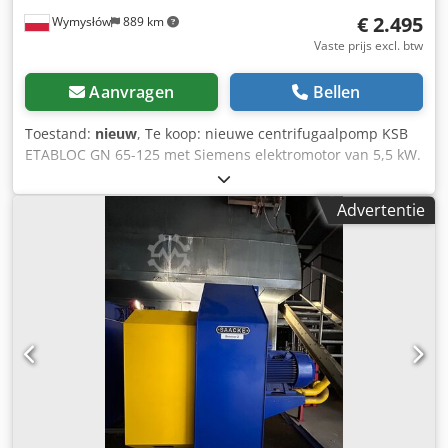
€ 2.495
Wymysłów
889 km
Vaste prijs excl. btw
Aanvragen
Bellen
Toestand:
nieuw
, Te koop: nieuwe centrifugaalpomp KSB
ETABLOC GN 65-125 met Siemens elektromotor van 5,5 kW.
Het apparaat is afkomstig uit magazijnvoorraad – in zeer
goede, ongebruikte staat. Dcjdpfx Ajyuqxrsc Eek Pompen
Advertentie
uit de KSB ETABLOC-serie zijn hoogwaardige industriële
pompen die worden gebruikt in waterinstallaties,
verwarmingssystemen, koelsystemen, procesinstallaties en
de industrie. De robuuste constructie en de merk-Siemens
motor garanderen hoge betrouwbaarheid en een lange
levensduur van het apparaat. Technische gegevens van de
pomp • Fabrikant: KSB Aktiengesellschaft • Model:
ETABLOC GN 65-125/552 • Capaciteit: 18 – 136 m³/u •
Opvoerhoogte: 11 – 19,2 m • Toerental: 2.900 tpm Motor •
Fabrikant: Siemens • Type: 1LA7130-2AA66 • Vermogen: 5,5
kW • Voeding: 400 / 690 V • Beschermingsgraad: IP55 •