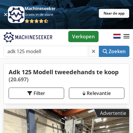
Machineseeker
Naar de app
Gratis in de store
Verkopen
Zoeken
Adk 125 Modell tweedehands te koop
(20.697)
Filter
Relevantie
Advertentie