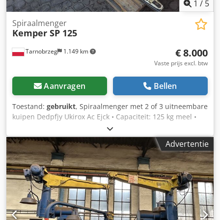
1
/
5
Spiraalmenger
Kemper SP 125
€ 8.000
Tarnobrzeg
1.149 km
Vaste prijs excl. btw
Aanvragen
Bellen
Toestand:
gebruikt
, Spiraalmenger met 2 of 3 uitneembare
kuipen Dedpfjy Ukirox Ac Ejck • Capaciteit: 125 kg meel •
Deegcapaciteit: 200 kg • Kuipinhoud: 300 liter • 2 of 3
uitneembare kuipen • 8 machines beschikbaar • Grote
Advertentie
hoeveelheid extra kuipen op voorraad Machines zijn in
werkende staat, geïmporteerd uit Duitsland Prijs van een
machine met 2 kuipen: 8.000 EUR Wij hebben tevens een
ruime keuze aan gebruikte bakkerij- en banketmachines.
Neem contact met ons op — communicatie mogelijk in het
Engels, Duits en Russisch.