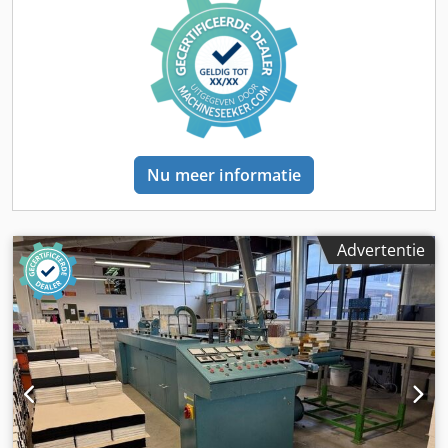
Verdere opties en accessoires = Overige - 3e hydraulische
circuit - Palletvorken Overige - Steunpoten = Opmerkingen
= Aandrijflijn Emissieklasse: Stage V / Tier IV final Staat CE-
type: CE
Nu meer informatie
Advertentie