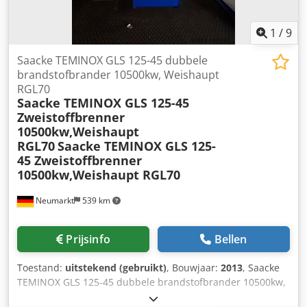
Behuizing: B35 De pomp is voorzien van flensaansluitingen
– klaar voor installatie in uw systeem.
1
/
9
Saacke TEMINOX GLS 125-45 dubbele
brandstofbrander 10500kw, Weishaupt
RGL70
Saacke TEMINOX GLS 125-45
Zweistoffbrenner
10500kw,Weishaupt
RGL70
Saacke TEMINOX GLS 125-
45 Zweistoffbrenner
10500kw,Weishaupt RGL70
Neumarkt
539 km
Prijsinfo
Bellen
Toestand:
uitstekend (gebruikt)
, Bouwjaar:
2013
, Saacke
TEMINOX GLS 125-45 dubbele brandstofbrander 10500kw,
olie + gas. Bouwjaar 2013. Dcodpfx Aevrkcnsc Esk