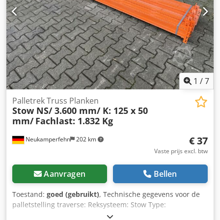
tussenverkoop * Geachte klant, wij vragen u begrip te
hebben voor het feit dat we dit voertuig, gezien de leeftijd
en de kilometerstand, bij voorkeur aan bedrijven of
dealers verkopen. Hartelijk dank. * Wij spreken: * Grieks /
Miláme Elliniká Tel: +49.162.6567750 * Russisch / My
govorim na Russkom Tel: +49.171.2767737 *
WhatsApp/Viber: Tel: +49.162.6567750 * E-mail: * * Intern
nummer: 122
1
/
7
Palletrek Truss Planken
Stow NS/ 3.600 mm/ K: 125 x 50
mm/
Fachlast: 1.832 Kg
€ 37
Neukamperfehn
202 km
Vaste prijs excl. btw
Aanvragen
Bellen
Toestand:
goed (gebruikt)
, Technische gegevens voor de
palletstelling traverse: Reksysteem: Stow Type:
Palletstelling NS Bij de levering inbegrepen zijn: 01x