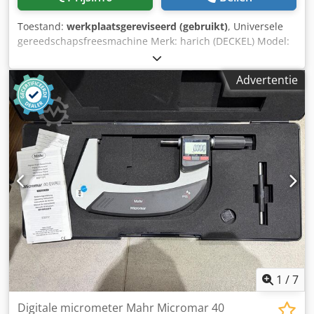
Toestand:
werkplaatsgereviseerd (gebruikt)
, Universele
gereedschapsfreesmachine Merk: harich (DECKEL) Model:
A (FP 1) Gereviseerd met CE-keurmerk Geometrische
inspectie met testrapport Met garantie Accessoires: - 3-
Advertentie
assige digitale uitlezing FAGOR Innova 30i-M - Vast
tafelblad of universele tafel - Verticale freeskop SK 40 -
Koelinstallatie - Bedieningshandleiding CE en
veiligheidsuitrusting: - Nieuwe machine-elektronica met
schakelkast - Elektronisch bewaakte beschermkap op de
verticale freeskop Dcodpfxodvdc Ie Ac Eok - Spanschildkap
met elektrische beveiliging - Aandrijfmotor met remfunctie
- Bedieningspaneel met noodstop, ontgrendel-, start- en
stopknop - Nieuwe documentatie voor machine en
schakelkast - CE-conformiteitsverklaring
1
/
7
Digitale micrometer Mahr Micromar 40