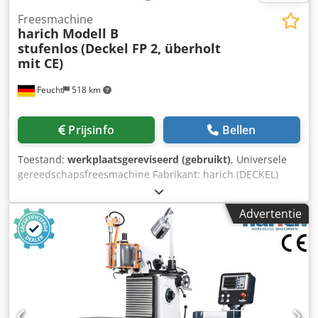
Freesmachine
harich Modell B
stufenlos
(Deckel FP 2, überholt
mit CE)
Feucht
518 km
Prijsinfo
Bellen
Toestand:
werkplaatsgereviseerd (gebruikt)
, Universele
gereedschapsfreesmachine Fabrikant: harich (DECKEL)
Model: B (FP 2) traploos gereviseerd met CE geometrische
acceptatie met testprotocol met garantie Accessoires: - 3-
Advertentie
assige digitale uitlezing FAGOR Innova 30i-M - Vaste tafel
of universeeltafel - Verticale freeskop SK 40 Dcodpfx
Acjvfdats Eek - Centrale smering, handbediend -
Koelvloeistofinstallatie - Bedieningshandleiding CE en
veiligheidsvoorzieningen: - Nieuwe machine-elektriciteit
met schakelkast - Elektronisch bewaakte afdekkap op
verticale freeskop - Machinebeschermkap met elektrische