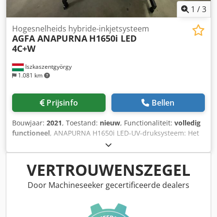
1
/
3
Hogesnelheids hybride-inkjetsysteem
AGFA ANAPURNA
H1650i LED
4C+W
Iszkaszentgyörgy
1.081 km
Prijsinfo
Bellen
Bouwjaar:
2021
, Toestand:
nieuw
, Functionaliteit:
volledig
functioneel
, ANAPURNA H1650i LED-UV-druksysteem: Het
instapmodel, een hybride grootformaatprinter Anapurna
H1650i LED, is ideaal voor signmakers, digitale drukkerijen,
fotolaboratoria en middelgrote grafische bedrijven die
VERTROUWENSZEGEL
karton- en rolmateriaal willen combineren. De printer
ondersteunt printopdrachten tot een breedte van 1,65 m
Door Machineseeker gecertificeerde dealers
voor binnen- en buitentoepassingen. De Anapurna H1650i
LED is uitgerust met UV-LED-lampen, waardoor printen op
een grotere verscheidenheid aan media mogelijk is, terwijl