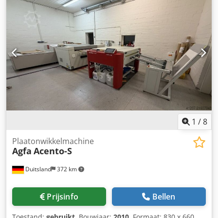
1
/
8
Plaatonwikkelmachine
Agfa
Acento-S
Duitsland
372 km
Prijsinfo
Bellen
Toestand:
gebruikt
, Bouwjaar:
2010
, Formaat: 830 x 660