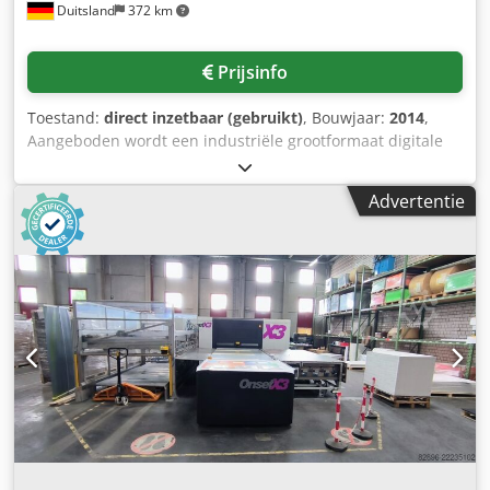
Duitsland
372 km
Prijsinfo
Toestand:
direct inzetbaar (gebruikt)
, Bouwjaar:
2014
,
Aangeboden wordt een industriële grootformaat digitale
printer. Max. printbereik: 3020mm x 2020mm,
persluchtbehoefte: 7-10 bar (100-150 PSI),
Advertentie
kortsluitvastheid: 10 kA, besturing: PLC. Uitgerust met UV-
uithardingssysteem en vacuümtafel. Gewicht: ca. 3750 kg,
totale afmetingen (L/B/H): ca. 5950mm/2900mm/1550mm.
Bezichtiging mogelijk op afspraak. Crodpfjzcfibox Anief