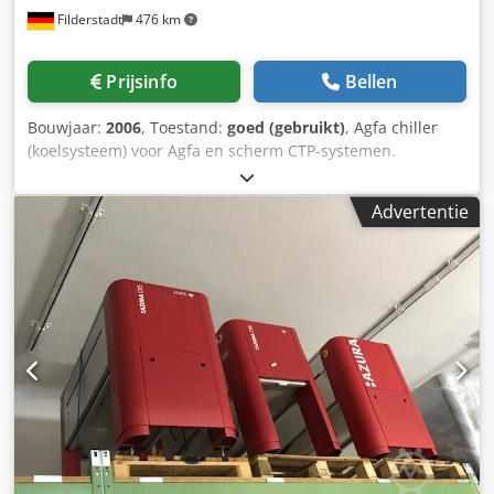
Filderstadt
476 km
Prijsinfo
Bellen
Bouwjaar:
2006
, Toestand:
goed (gebruikt)
, Agfa chiller
(koelsysteem) voor Agfa en scherm CTP-systemen.
Gecontroleerd en getest. Csdpfxjdtr A To Anierf
Advertentie