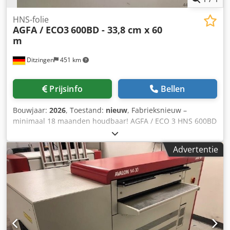
HNS-folie
AGFA / ECO3
600BD - 33,8 cm x 60
m
Ditzingen
451 km
Prijsinfo
Bellen
Bouwjaar:
2026
, Toestand:
nieuw
, Fabrieksnieuw –
minimaal 18 maanden houdbaar! AGFA / ECO 3 HNS 600BD
film 338 mm x 60 m. 33,8 cm breed, 60 m lang. Specificatie:
600 BD. Code: 4LGNQ. Geschikt voor veel belichters –
Advertentie
bijvoorbeeld AccuSet en Avantra 25 / 30 met roodlicht-
laserdioode 650 - 670 nm. Codpjb Rlbfefx Aniorf