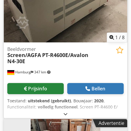
1
/
8
Beeldvormer
Screen/AGFA
PT-R4600E/Avalon
N4-30E
Hamburg
347 km
Prijsinfo
Bellen
Toestand:
uitstekend (gebruikt)
, Bouwjaar:
2020
,
Functionaliteit:
volledig functioneel
, Screen PT-R4600 E/
Avalon N4-30 E Serienummer 462xxx, 16 vezelgekoppelde
diodes, Plaatenteller: 10.792 Codpfsxlf Rvjx Aniorf
Advertentie
Belichtingstijd: 1,045 uur Screen Blackbox Network