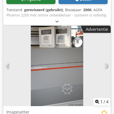
Toestand:
gereviseerd (gebruikt)
, Bouwjaar:
2000
, AGFA
Phoenix 2250 met online ontwikkelaar - systeem is volledig
gecontroleerd en gereinigd. Resoluties: 1200, 1800, 2400
en 3000 dpi - max. 570 × 736 mm. Inclusief Techkon
Advertentie
filmdensitometer. We sturen je graag meer informatie en
foto's. Gereviseerd 2024 Codpfefl Sxqjx Anisrf
1
/
4
Imagesetter