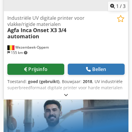
1
/
3
Industriële UV digitale printer voor
vlakke/rigide materialen
Agfa Inca
Onset X3 3/4
automation
Wezembeek-Oppem
155 km
Prijsinfo
Bellen
Toestand:
goed (gebruikt)
, Bouwjaar:
2018
, UV industriële
superbreedformaat digitale printer voor harde materialen
De Inca Onset X2 is een high-volume industriële UV flatbed
inkjetprinter, ontwikkeld voor displaygraphics, POS/POP-
productie, verpakkingen en speciaaldrukwerk. Ontwikkeld
door Inca Digital Printers (later onderdeel van Agfa), wordt
de X2 gepositioneerd als een productieprinter die hoge
productiviteit combineert met uitstekende beeldkwaliteit.
Het systeem is ontworpen voor middelgrote tot grote