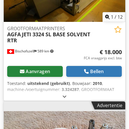
1
/
12
GROOTFORMAATPRINTERS
AGFA
JETI 3324 SL BASE SOLVENT
RTR
€ 18.000
Bischofszell
589 km
FCA vraagprijs excl. btw
Aanvragen
Bellen
Toestand:
uitstekend (gebruikt)
, Bouwjaar:
2010
,
machine-/voertuignummer:
3.324287
, GROOTFORMAAT
PRINTER AGFA JETI 3324 SL BASIS OPLOSMIDDEL RTR (rol
naar rol) 6C (PRINTS OP DEKZEIL, DEKZEIL, STOFFEN
Advertentie
BANNERS & DIVERSE MATERIALEN) • Grootformaatprinter
met solventinkt • Oplosmiddelhoudende inkt: 6 kleuren
(4CMYK + 2CM licht) • Afdrukbreedte: 3,2 M (3200 mm) • 24
piëzo-elektrische Spectra-printkoppen met hoge prestaties