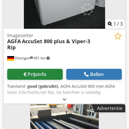
1
/
3
Imagesetter
AGFA
AccuSet 800 plus & Viper-3
Rip
Ditzingen
451 km
Prijsinfo
Bellen
Toestand:
goed (gebruikt)
, AGFA AccuSet 800 met AGFA
Viper 3.0x PostScript Rip. De belichter is volledig
nagekeken en gereinigd. Resoluties: 1200, 1800 en 2400
dpi - inclusief Techkon filmdensitometer. We sturen u
Advertentie
graag meer informatie en foto's. Gereviseerde 2024
Cjdpobr Ahtjfx Anisrf