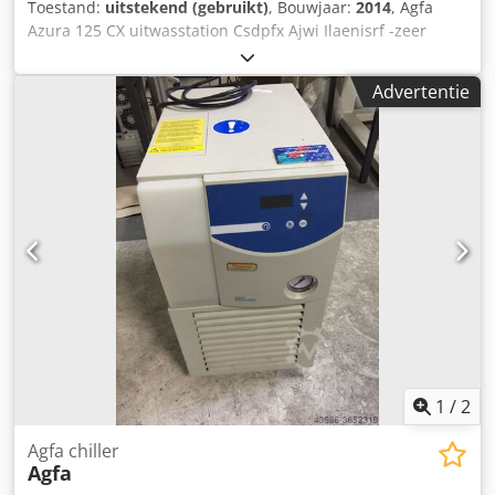
Toestand:
uitstekend (gebruikt)
, Bouwjaar:
2014
, Agfa
Azura 125 CX uitwasstation Csdpfx Ajwi Ilaenisrf -zeer
goede staat
Advertentie
1
/
2
Agfa chiller
Agfa