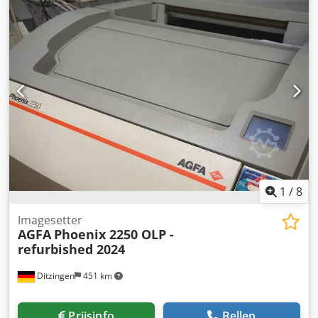
650–670 nm Cjdpeb Rlbbsfx Aniorf
1
/
8
Imagesetter
AGFA
Phoenix 2250 OLP -
refurbished 2024
Ditzingen
451 km
Prijsinfo
Bellen