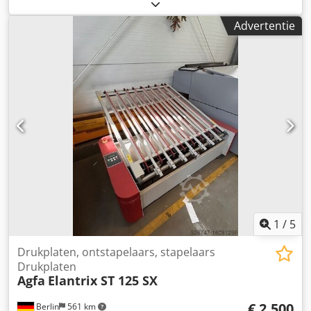
Bouwjaar: 2019 In topconditie
Advertentie
1
/
5
Drukplaten, ontstapelaars, stapelaars
Drukplaten
Agfa
Elantrix ST 125 SX
€ 2.500
Berlin
561 km