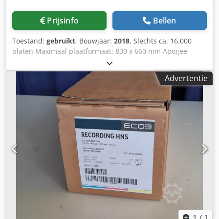
Prijsinfo
Bellen
Toestand:
gebruikt
, Bouwjaar:
2018
, Slechts ca. 16.000
platen Maximaal plaatformaat: 830 x 660 mm Apogee
Workflow 10.69.0 RIP Inline stansen Azura C95 uitwasunit
Crsdpfoyt I Unox Anijf Stacker ST 95EX Op korte termijn
Advertentie
beschikbaar
1
/
1