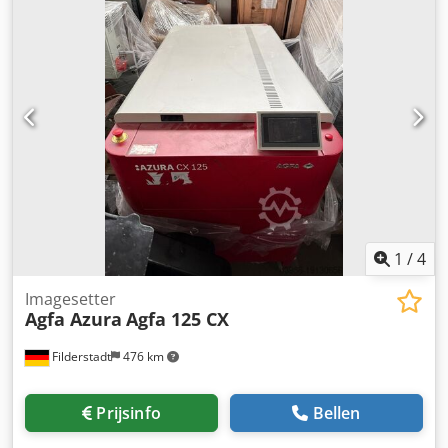
Interface EP-B101 RIP op aanvraag. Alle aanbiedingen
onder voorbehoud van tussentijdse verkoop.
1
/
4
Imagesetter
Agfa Azura
Agfa 125 CX
Filderstadt
476 km
Prijsinfo
Bellen