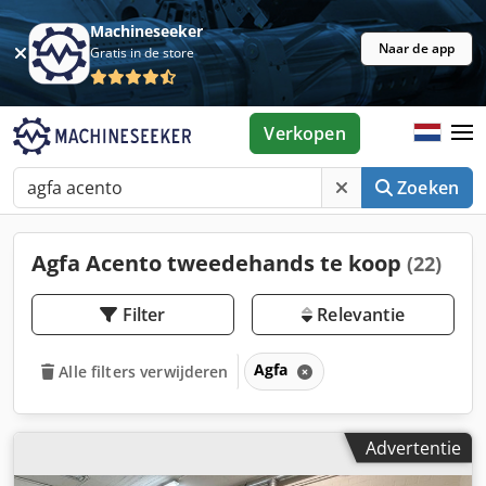
Machineseeker
Naar de app
Gratis in de store
Verkopen
Zoeken
Agfa Acento tweedehands te koop
(22)
Filter
Relevantie
Agfa
Alle filters verwijderen
Advertentie