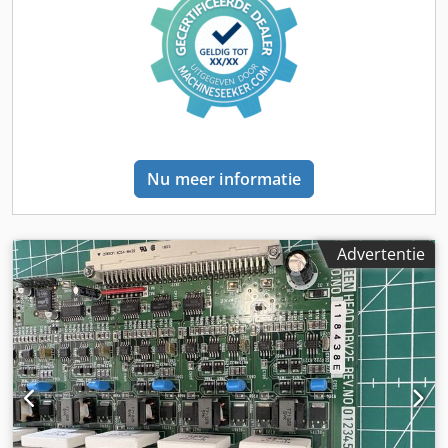
er energie, kosten en tijd wordt bespaard. De witte
inktfunctie maakt printen op transparante materialen
mogelijk voor backlit-toepassingen of het gebruik van wit
als speciale kleur. Stijve media Maximale breedte: 165 cm
(5,4 voet), 160 cm (5,2 voet) voor randloos printen
Maximale lengte: 3,2 m (10,5 voet) – 4 stijve tafels (2 achter
en 2 voor) Minimale grootte: A2 liggend (60 x 42 cm – 1,97 x
1,4 voet) Dikte Minimale dikte: 1 mm (0,04 inch), maximale
Nu meer informatie
dikte: 45 mm (1,77 inch) Maximaal gewicht: 10 kg/m² op de
printtafel (22 lbs) Cjdpoy It T Hofx Aniorf Flexibele media
Maximale breedte: 165 cm (5,4 voet) Maximale lengte: n.v.t.
– beperkt door gewicht en diameter Minimale dikte: 0,2
Advertentie
mm Maximaal gewicht: 50 kg (110 lbs)