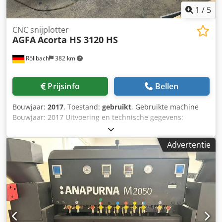
1
/
5
CNC snijplotter
AGFA
Acorta HS 3120 HS
Röllbach
382 km
Prijsinfo
Bellen
Bouwjaar:
2017
, Toestand:
gebruikt
, Gebruikte machine
Bouwjaar: 2017 Uitvoering en technische gegevens:
Codpjzlbqlefx Anijrf Automatische snijplotter met
afzuigsectoren op het werkoppervlak Automatische
Advertentie
snijtafel met automatische detectie van printbeelden en
referentiepunten Het werkoppervlak bestaat uit 40
afzonderlijke vacuümsectoren die indien nodig
automatisch worden geactiveerd Multi-tool snijkop voor
het snijden, rillen en frezen van materialen tot maximaal
50 mm dikte Multi-batch snijden mogelijk om verschillende
substraten gelijktijdig te bewerken Automatische
gereedschapsvoorinstelling Videosysteem voor projectie