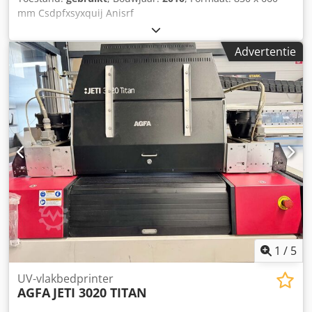
mm Csdpfxsyxquij Anisrf
Advertentie
1
/
5
UV-vlakbedprinter
AGFA
JETI 3020 TITAN