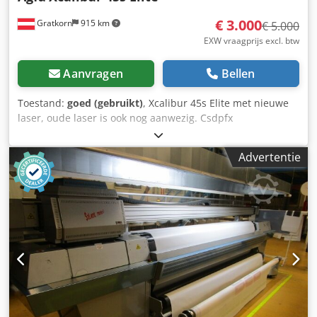
€ 3.000
Gratkorn
915 km
€ 5.000
EXW vraagprijs excl. btw
Aanvragen
Bellen
Toestand:
goed (gebruikt)
, Xcalibur 45s Elite met nieuwe
laser, oude laser is ook nog aanwezig. Csdpfx
Anexcurqeiorf
Advertentie