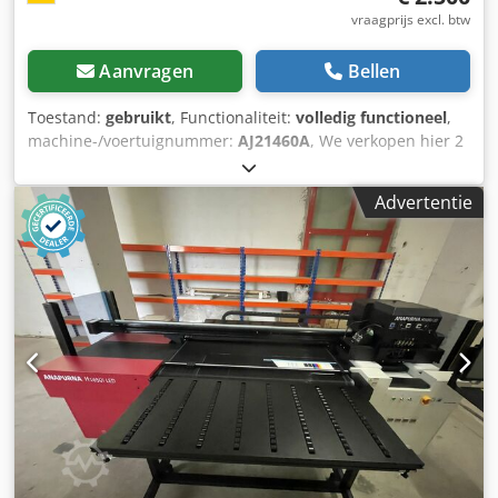
vraagprijs excl. btw
Aanvragen
Bellen
Toestand:
gebruikt
, Functionaliteit:
volledig functioneel
,
machine-/voertuignummer:
AJ21460A
, We verkopen hier 2
stapelaars van Agfa uit de Elantrix serie. Ze werken perfect
en kunnen onmiddellijk opgehaald worden. Cjdpfx
Advertentie
Anstncgasiorf Onze prijs per stuk is 2500,-€ op
onderhandelingsbasis.