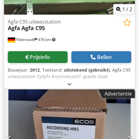
1
/
2
Agfa C95 uitwasstation
Agfa
Agfa C95
Filderstadt
476 km
Prijsinfo
Bellen
Bouwjaar:
2012
, Toestand:
uitstekend (gebruikt)
, Agfa C95
uitwasstation Cjdpfx Ansirnmcoisrf -goede staat
Advertentie