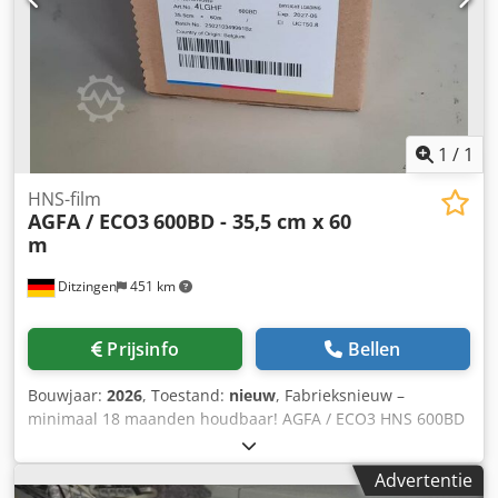
1
/
1
HNS-film
AGFA / ECO3
600BD - 35,5 cm x 60
m
Ditzingen
451 km
Prijsinfo
Bellen
Bouwjaar:
2026
, Toestand:
nieuw
, Fabrieksnieuw –
minimaal 18 maanden houdbaar! AGFA / ECO3 HNS 600BD
Film 355 mm x 60 m Breedte: 35,5 cm, lengte: 60 m
Specificatie: 600 BD Code: 4LGHF Past in veel belichters –
Advertentie
bijv. AccuSet en Avantra 25 / 30 voor roodlicht-laserdioden