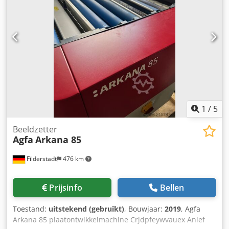
1
/
5
Beeldzetter
Agfa
Arkana 85
Filderstadt
476 km
Prijsinfo
Bellen
Toestand:
uitstekend (gebruikt)
, Bouwjaar:
2019
, Agfa
Arkana 85 plaatontwikkelmachine Crjdpfeywvauex Anief