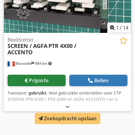
1
/
14
Beeldzetter
SCREEN / AGFA
PTR 4X00 /
ACCENTO
Marseille
984 km
Prijsinfo
Bellen
Toestand:
gebruikt
, Veel gebruikte onderdelen voor CTP
SCRENN PTR 4100 / PTR 4300 en AGFA ACCENTO I en II.
Neem contact met ons op voor prijs en beschikbaarheid.
Veilige wereldwijde verzending via UPS. Crjdjy Tpd Sjpfx
Zoekopdracht opslaan
Anisf