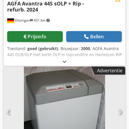
AGFA
Avantra 44S sOLP + Rip -
refurb. 2024
Ditzingen
451 km
Prijsinfo
Bellen
Toestand:
goed (gebruikt)
, Bouwjaar:
2000
, AGFA Avantra
44S OLB/OLP met korte OLP in topconditie en Harlequin RIP
Resoluties: 1200, 1800, 2400 en 3600 dpi - altijd
onderhouden door Agfa Het systeem werd geïnstalleerd in
Advertentie
2000 en is in gebruik - met rip. - Avantra 44 met 3600 dpi -
AgfaLine 44 - korte online ontwikkelaar - Harlekijn
scheuren Crjdpfx Asc N Ahxonisf - Techkon
filmdensitometer. De Avantra was met servicecontract - we
sturen je graag meer informatie en foto's. Gereviseerde
2024