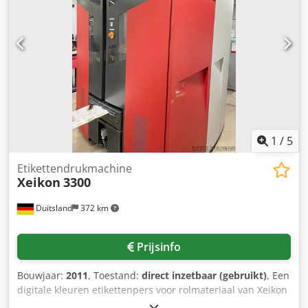
sturen wij u graag extra informatiemateriaal of een video
toe. De demontage is uitgevoerd door een
vertegenwoordiging van Xeikon.
1
/
5
Etikettendrukmachine
Xeikon
3300
Duitsland
372 km
Prijsinfo
Bouwjaar:
2011
, Toestand:
direct inzetbaar (gebruikt)
, Een
digitale kleuren etikettenpers voor rolmateriaal van Xeikon
inclusief een Hunkeler afwikkelmodule is beschikbaar.