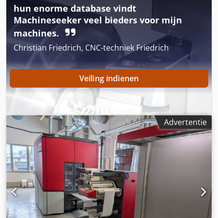
Worden aangeboden als gecombineerde set voor optimale
hun enorme database vindt
taak  Mediagewicht: 40 - 350 g/m² (27 lb tekst tot 122 lb
productiviteit _____
omslag)  Afrollen  Opwikkelen tot 125 cm
Machineseeker veel bieders voor mijn
machines.
Christian Friedrich, CNC-techniek Friedrich
Veiling indienen
Advertentie