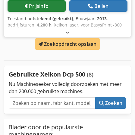
Prijsinfo
Bellen
Toestand:
uitstekend (gebruikt)
, Bouwjaar:
2013
,
bedrijfsturen:
4.200 h
, Xeikon laser, voor BasysPrint -860
/750 -405 nm UV Dsdpfxjp Nihao Acteck - ca. 4200 uur -
Topconditie
Zoekopdracht opslaan
Gebruikte Xeikon Dcp 500
(8)
Nu Machineseeker volledig doorzoeken met meer
dan 200.000 gebruikte machines.
Zoeken
Blader door de populairste
machinenamen: