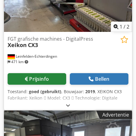
1
/
2
FGT grafische machines - DigitalPress
Xeikon
CX3
Leinfelden-Echterdingen
471 km
Prijsinfo
Bellen
Toestand:
goed (gebruikt)
, Bouwjaar:
2019
, XEIKON CX3
Fabrikant: Xeikon  Model: CX3  Technologie: Digitale
droogtonerdruk  Bouwjaar: 2019  Tellerstand: 23.840.536
A3  Toestand machine: zeer goed, momenteel in
Advertentie
productie Baanbreedte en formaat  Maximale
baanbreedte: ca. 330 mm  Maximale printbreedte: ca. 322
mm  Formaat: rollen-naar-rollen Snelheid en