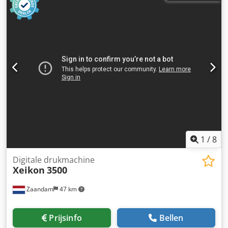
1
/
8
Digitale drukmachine
Xeikon
3500
Zaandam
47 km
Prijsinfo
Bellen