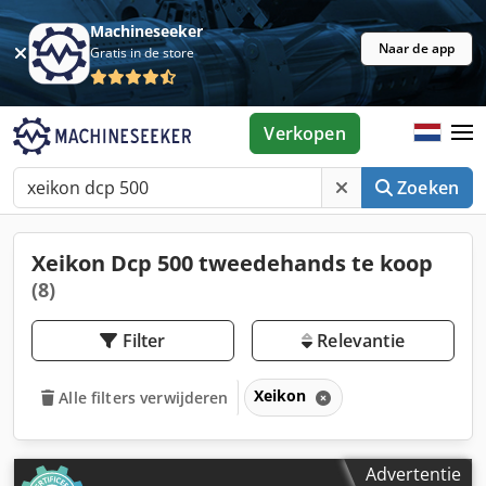
Machineseeker
Naar de app
Gratis in de store
Verkopen
Zoeken
Xeikon Dcp 500 tweedehands te koop
(8)
Filter
Relevantie
Xeikon
Alle filters verwijderen
Advertentie