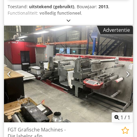
Toestand:
uitstekend (gebruikt)
, Bouwjaar:
2013
,
Functionaliteit:
volledig functioneel
,
machine-/voertuignummer:
259747
, Size 516mm, Roll to
roll digital printing machine for labels etc., Xeikon X800
Advertentie
Front end mypress : incl. barcode and trapping software,
Hunkeler unwinder, Airshaft, Untrasonic webguide sensor,
GEW UV dryer, 3 slitting knives, GM rewinder, Corona Plus
Dodpfx Asy Rywwscteck
1
/
1
FGT Grafische Machines -
Dig.labelpr.+fin