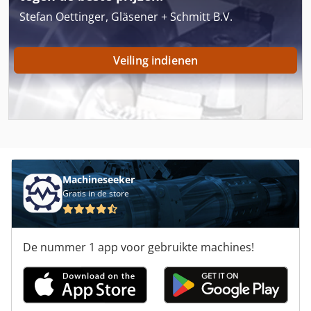
Stefan Oettinger, Gläsener + Schmitt B.V.
Hp Designjet 500
Hp Indigo 3000
Veiling indienen
Hp Indigo 3050
Kondia B 500
Xeikon
Xeikon 3300
Machineseeker
Xeikon 5000
Gratis in de store
Xeikon 8000
De nummer 1 app voor gebruikte machines!
Xeikon 8500
Xerox 7425
Xerox C 60