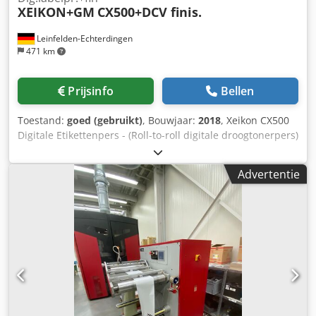
XEIKON+GM
CX500+DCV finis.
Leinfelden-Echterdingen
471 km
Prijsinfo
Bellen
Toestand:
goed (gebruikt)
, Bouwjaar:
2018
, Xeikon CX500
Digitale Etikettenpers - (Roll-to-roll digitale droogtonerpers)
Bouwjaar: 2018 Verwerking van drukmedia • Roll-to-roll
configuratie met variabele repeatlengte • Drukbreedte: 508
Advertentie
mm • Druksnelheid: 20 m/min (65,6 ft/min), afhankelijk van
het gramgewicht van het substraat • Mediagewicht: 40 –
350 gsm (27 lb text tot 130 lb cover) Drukeenheid • 5-
kleuren droogtonertechnologie • Resolutie: 1200 dpi •
Kleurenconfiguratie: o CMYK o Enkelvoudig dekkend wit in
één doorgang o Kleurengamut-uitbreiding o Aangepaste
steunkleuren _____ GM DC5V8-BX Afwerk- en
Converteersysteem Bouwjaar: 2011 Baan-specificaties •
Baanbreedte: 200 – 520 mm • Substraatdikte: 20 – 200
micron • Machinesnelheid (semi-roterend): tot 55 m/min