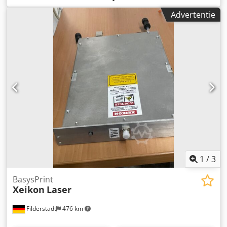
Resolutie X/Y: 1200/3600 dpi, maximale drukbreedte: 322
Advertentie
mm, materiaalbreedte: 200–330 mm, maximale druklengte
(rapport): 55 m, maximale productiecapaciteit: 380 m²/u,
materiaalgewicht: 40–350 g/m². Afwikkelunit Hunkeler
UW6-C 7199, bouwjaar: 2011, maximale roldiameter: 1370
mm, baanbreedte: 520 mm, baansnelheid: 220 m/min,
maximaal rolgewicht: 600 kg. Documentatie aanwezig.
Bezichtiging ter plaatse mogelijk. Djdpfey Igc Ijx Acteck
1
/
3
BasysPrint
Xeikon
Laser
Filderstadt
476 km