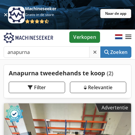
Machineseeker
Naar de app
Gratis in de store
Verkopen
Zoeken
Anapurna tweedehands te koop
(2)
Filter
Relevantie
Advertentie