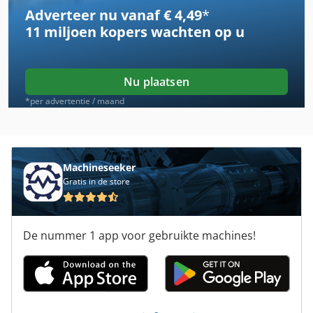
Adverteer nu vanaf € 4,49
*
Agfa Palladio
11 miljoen kopers
wachten op u
Agfa Rapiline
Agietron
Nu plaatsen
Avalon
*per advertentie / maand
Azura
Epson
Machineseeker
Gratis in de store
Epson 11800
Ferag
De nummer 1 app voor gebruikte machines!
Grafopress
Gretag
Imagesetters