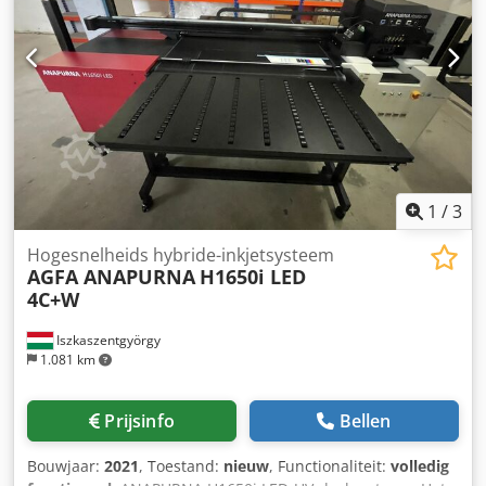
1
/
3
Hogesnelheids hybride-inkjetsysteem
AGFA ANAPURNA
H1650i LED
4C+W
Iszkaszentgyörgy
1.081 km
Prijsinfo
Bellen
Bouwjaar:
2021
, Toestand:
nieuw
, Functionaliteit:
volledig