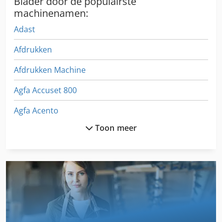
Blader door de populairste
machinenamen:
Adast
Afdrukken
Afdrukken Machine
Agfa Accuset 800
Agfa Acento
Toon meer
Agfa Anapurna Xl
Agfa Avalon
Agfa Avalon Lf
Agfa Avantra 44
Agfa Msc 101