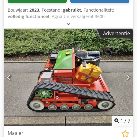
Bouwjaar:
2023
, Toestand:
gebruikt
, Functionaliteit:
volledig functioneel
, Agria Universalgerät 3600 —
bouwjaar 2023 Gebruikt uit het professionele verhuurpark
van Kurt König Baumaschinen GmbH, Einbeck. Toestand &
Advertentie
opmerkingen: - Toestand: Gebruikt uit verhuur, regelmatig
onderhouden - Werking: Volledig operationeel Csdpfx Apsy
A E H Ujborf - De productfoto's zijn voorbeeldfoto's en
tonen het apparaat in nieuwe staat — de werkelijke staat
varieert afhankelijk van de gebruiksperiode - Bezichtigen
mogelijk in 37574 Einbeck op afspraak Prijs 4.900 EUR excl.
BTW | EXW Einbeck | Levering op aanvraag
1
/
7
Maaier