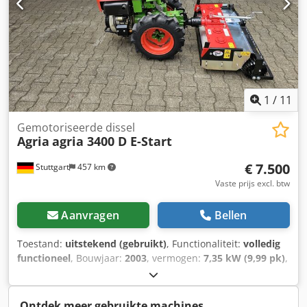
Financiering/leasing kunnen wij individueel voor u
Crsdev Edvhspfx Apbsf - Bezichtiging / proefrit mogelijk! -
aanvragen!
Verzendkosten landelijk 400,-€ via expediteur! -
Financiering/leasing kan individueel voor u worden
aangevraagd
1
/
11
Gemotoriseerde dissel
Agria
agria 3400 D E-Start
€ 7.500
Stuttgart
457 km
Vaste prijs excl. btw
Aanvragen
Bellen
Toestand:
uitstekend (gebruikt)
, Functionaliteit:
volledig
functioneel
, Bouwjaar:
2003
, vermogen:
7,35 kW (9,99 pk)
,
brandstoftype:
diesel
, soort overbrenging:
mechanisch
,
AGRIA 3400 differentieel Eénasser / werktuigdrager
Csdpfxjwzwftj Apborf - 10 pk Yanmar L100AE dieselmotor -
Ontdek meer gebruikte machines