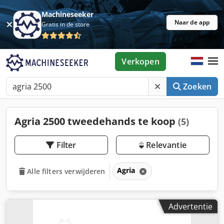
Machineseeker
Naar de app
Gratis in de store
Verkopen
Zoeken
Agria 2500 tweedehands te koop
(5)
Filter
Relevantie
Agria
Alle filters verwijderen
Advertentie