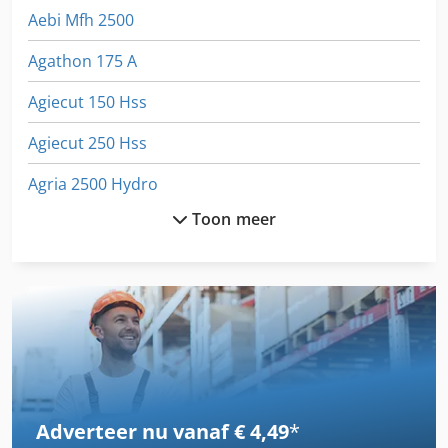
Aebi Mfh 2500
Agathon 175 A
Agiecut 150 Hss
Agiecut 250 Hss
Agria 2500 Hydro
Toon meer
Agria 3400
Agria 3400 Kl
Agria 4800
Agria 5300
Agria 900 S
Adverteer nu vanaf € 4,49
*
Agria 9600