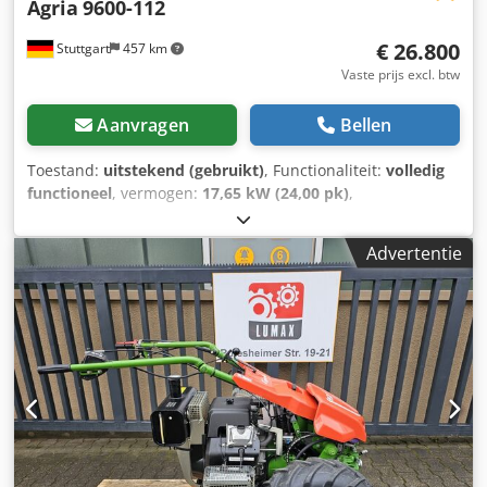
Agria
9600-112
€ 26.800
Stuttgart
457 km
Vaste prijs excl. btw
Aanvragen
Bellen
Toestand:
uitstekend (gebruikt)
, Functionaliteit:
volledig
functioneel
, vermogen:
17,65 kW (24,00 pk)
,
brandstoftype:
benzine
, brandstof:
super 95
, soort
overbrenging:
overig
, Bouwjaar:
2023
, AGRIA 9600 - 112 !!!
Advertentie
2e generatie, nieuw model !!! Afstandsbediende
rupsklepper met 112 cm mulch-maaidek Deze AGRIA 9600-
112 rupsklepper is van bouwjaar 2023 en heeft slechts 304
bedrijfsuren volgens de teller. De machine verkeert in zeer
goede staat met normale gebruiks- en slijtageplekken.
Onderhoud zojuist uitgevoerd. Crodpfjxa Ar Tsx Apbjf De
actuele adviesprijs is €44.900. Netto prijs: €26.806 // Bruto
prijs: €31.900 - Bezichtiging / proefrit mogelijk! -
Verzending binnen Nederland €400 via expediteur! -
Financiering / leasing kan op maat worden aangevraagd.