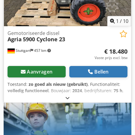
1
/
10
Gemotoriseerde dissel
Agria
5900 Cyclone 23
€ 18.480
Stuttgart
457 km
Vaste prijs excl. btw
Aanvragen
Bellen
Toestand:
zo goed als nieuw (gebruikt)
, Functionaliteit:
volledig functioneel
, Bouwjaar:
2024
, bedrijfsturen:
75 h
,
vermogen:
16,92 kW (23,00 pk)
, brandstoftype:
benzine
,
soort overbrenging:
hydrostaat
, Agria 5900 Taifun
Codpfxev Ecdke Apberf Profi - Hydro-apparatuurdrager
Technische details: Kawasaki 2-cilinder viertakt
benzinemotor 23pk met elektrische start Transmissie:
continu variabele hydrostatische aandrijving met
enkelvoudige droge plaatkoppeling Snelheden: Vooruit: 0-7