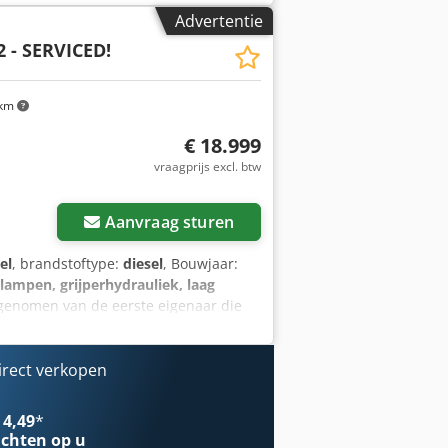
Advertentie
2 - SERVICED!
 km
€ 18.999
vraagprijs excl. btw
Aanvraag sturen
el
, brandstoftype:
diesel
, Bouwjaar:
ampen, grijperhydrauliek, laag
rgenomen van de eerste eigenaar die
derhouden en werkt probleemloos. Wij
s heeft slechts 4408 bedrijfsuren,
 staat van de machine! Bouwjaar
irect verkopen
- Wij kunnen helpen met het laden of
ren. Meer informatie bij de verkoper.
 4,49
*
te voeren voor deze machine, informeer
chten op u