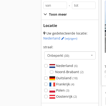
-
Toon meer
Locatie
Uw gedetecteerde locatie:
Nederland
(wijzigen)
straal:
Onbeperkt
(33)
Nederland
(6)
Noord-Brabant
(2)
Duitsland
(18)
Frankrijk
(4)
Polen
(3)
Oostenrijk
(2)
ilplaat
Ammann Avh 7010
Ammann Avh 6030