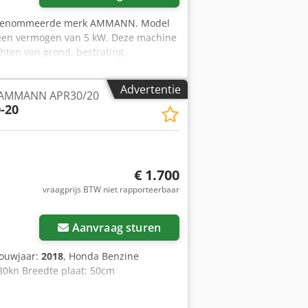
t gerenommeerde merk AMMANN. Model
 een vermogen van 5 kW. Deze machine
hten van grond, bestrating,
se constructie. Visuele staat conform
kant: AMMANN • Model: AVP 2920 •
Advertentie
at AMMANN APR30/20
: 5 kW • Bedrijfsgewicht: 190 kg •
-20
atstenen • Straatwerkzaamheden •
underingen Staat: Gebruikte,
me en gewaardeerde dieselunit.
€ 1.700
vraagprijs BTW niet rapporteerbaar
Vraag meer foto's aan
Aanvraag sturen
Bouwjaar:
2018
, Honda Benzine
30kn Breedte plaat: 50cm