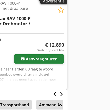
Advertentie
AV 1000-P
 met draaibare
x RAV 1000-P
r Drehmotor /
€ 12.890
Vaste prijs excl. btw
Aanvraag sturen
de heer Herden u graag te woord
anbouwverdichter / inclusief
007 – helaas geen typeplaatje meer
€ 15.339,10 bruto - Totale lengte (mm):
bratie (l/min): 130 -
N): 110 - Aanbevolen grootte van het
vestiging - inclusief draaimotor In ons
 Transportband
Ammann Avh 6030
Bodemstabili
aanbouwmaterielen, die direct