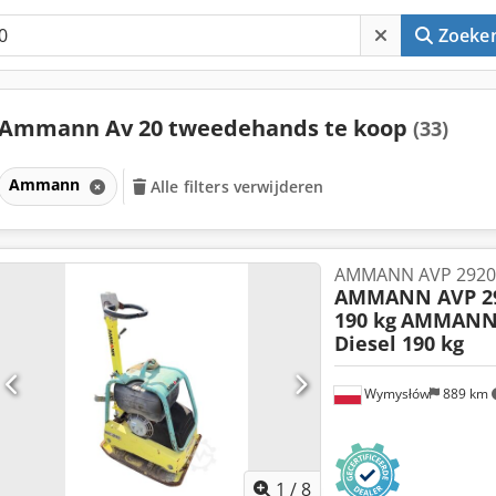
Zoeke
Ammann Av 20 tweedehands te koop
(33)
Ammann
Alle filters verwijderen
AMMANN AVP 2920 H
AMMANN AVP 29
190 kg
AMMANN 
Diesel 190 kg
Wymysłów
889 km
1
/
8