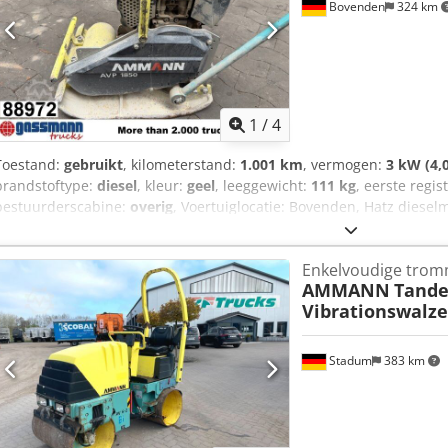
Bovenden
324 km
1
/
4
Toestand:
gebruikt
, kilometerstand:
1.001 km
, vermogen:
3 kW (4,
brandstoftype:
diesel
, kleur:
geel
, leeggewicht:
111 kg
, eerste regis
bestuurderscabine:
overig
, Voertuiglocatie: Bovenden, Hatz diesel
garantie, wijzigingen, tussentijdse verkoop en vergissingen voorb
Enkelvoudige trom
AMMANN
Tand
Vibrationswalze
Stadum
383 km