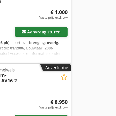
€ 1.000
Vaste prijs excl. btw
Aanvraag sturen
08 pk)
, soort overbrenging:
overig
,
tratie:
01/2006
, Bouwjaar:
2006
,
motor! Accessoire-informatie zonder
ehouden! Csdexy Sw Sopfx Ahmjrf
Advertentie
melwals
em-
 AV16-2
€ 8.950
Vaste prijs excl. btw