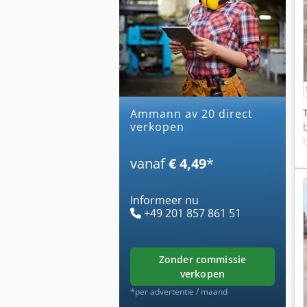
ammann av 20 direct
verkopen
vanaf
€ 4,49
*
Informeer nu
+49 201 857 861 51
zonder commissie
verkopen
*per advertentie / maand