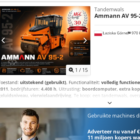
Tandemwals
Ammann
AV 95-
Łaziska Górne
970
1
/
15
Toestand:
uitstekend (gebruikt)
, Functionaliteit:
volledig functione
2011
, bedrijfsturen:
4.408 h
, Uitrusting:
boordcomputer, extra kopl
geluidsniveau, vierwielaandrijving
, Te koop: een tandemwals, ove
hem in Denemarken gebruikte. De machine is altijd regelmatig on
hebben het apparaat gecontroleerd en verkoopklaar gemaakt. De wal
wat duidelijk te zien is aan de dikte van de rollen en de algemene
Gebruikte machines d
december 2010, werd pas begin voorjaar 2011 in gebruik genomen! 
desgewenst het transport naar het door u opgegeven adres organise
Adverteer nu vanaf €
- Tevens bieden wij de mogelijkheid om een leasing-simulatie uit 
11 miljoen kopers
wa