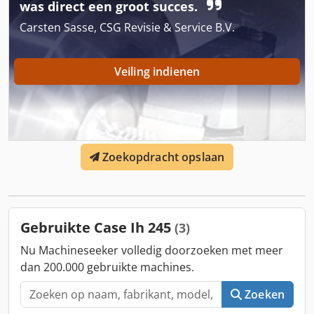
was direct een groot succes.
mogelijk deel uit van een ander aanbod. Wijzigingen en
fouten voorbehouden. Inventarisnummer: 2926-26
Carsten Sasse, CSG Revisie & Service B.V.
Veiling indienen
Zoekopdracht opslaan
Gebruikte Case Ih 245
(3)
Nu Machineseeker volledig doorzoeken met meer
dan 200.000 gebruikte machines.
Zoeken