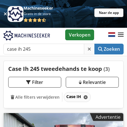
Machineseeker
Naar de app
Gratis in de store
Verkopen
Zoeken
Case Ih 245 tweedehands te koop
(3)
Filter
Relevantie
Case IH
Alle filters verwijderen
Advertentie