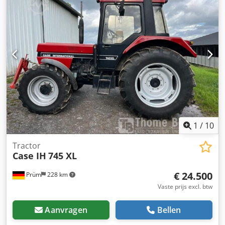
1
/
10
Tractor
Case IH
745 XL
€ 24.500
Prüm
228 km
Vaste prijs excl. btw
Aanvragen
Bellen