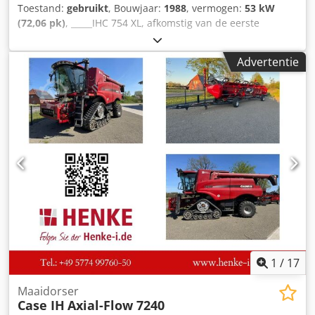
Toestand:
gebruikt
, Bouwjaar:
1988
, vermogen:
53 kW
(72,06 pk)
, _____IHC 754 XL, afkomstig van de eerste
eigenaar, in uitstekende staat. Csdszdmutjpfx Alcjha
Bedrijfstijden: ca. 8.600 uur. Bouwjaar: 1988. Voorste
Advertentie
hefinrichting. Voorste aftakas. 30 km/u versnellingsbak.
Prijs: € 24.500,00 (exclusief BTW). Locatie: null
1
/
17
Maaidorser
Case IH
Axial-Flow 7240