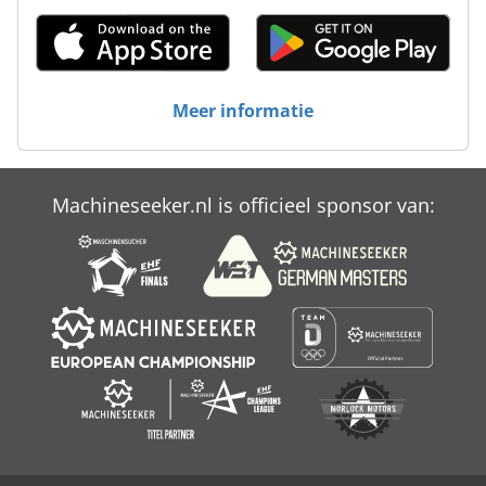
Case Ih Maxxum 140
Case Ih Maxxum 5120
Meer informatie
Case Ih Maxxum 5140
Case Ih Mx 135
Machineseeker.nl is officieel sponsor van:
Case Ih Mx 240