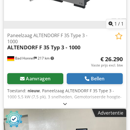
1
/
1
Paneelzaag ALTENDORF F 35 Type 3 -
1000
ALTENDORF
F 35 Typ 3 - 1000
€ 26.290
Bad Honnef
217 km
Vaste prijs excl. btw
Aanvragen
Bellen
Toestand:
nieuw
, Paneelzaag ALTENDORF F 35 Type 3 -
1000 5,5 kW (7,5 pk), 3 snelheden, Gemotoriseerde hoogte-
en draaiverstelling, Grote beschermkap, Dubbele rolwagen
3.200 mm, Score-unit met LED-verlichting, CNC
Advertentie
parallelaanslag, snijbreedte 1.000 mm,
Hoekverstekaanslag 3.450 mm, zonder lengtecompensatie,
Tafelbladverlenging/verbreding:, Met hoogwaardig CDF-