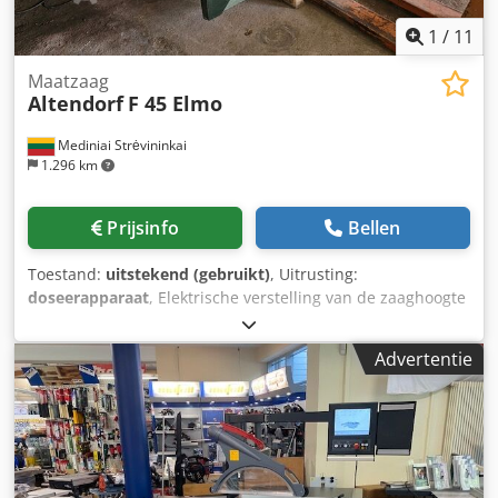
1
/
11
Maatzaag
Altendorf
F 45 Elmo
Mediniai Strėvininkai
1.296 km
Prijsinfo
Bellen
Toestand:
uitstekend (gebruikt)
, Uitrusting:
doseerapparaat
, Elektrische verstelling van de zaaghoogte
en de zaaghoek; voorritser. U kunt ons bellen of schrijven.
Wij kunnen in het Duits en Russisch spreken en schrijven.
Advertentie
U kunt ook berichten in het Engels sturen. Dcsdpfxow Ix Alj
Afnek