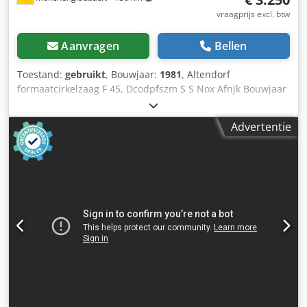
gebreken blijven tevens onaangetast. Bezichtigen van de
vraagprijs excl. btw
machine is mogelijk na afspraak.
Aanvragen
Bellen
Toestand:
gebruikt
, Bouwjaar:
1981
, Altendorf
formaatcirkelzaag F 45, Dcodpfszm S S Nox Afnjk Bouwjaar
1981 Machinenummer: 81-5-37 Motor 5,5 kW / 400 volt
Voorzaagaggregaat 0,75 kW Zaaglengte 2800 mm
Advertentie
Zaagbreedte 1000 mm Omhoog/omlaag bewegen en tot
45° kantelen via handwiel Toerentallen 3, 4, 5 en 6000
omwentelingen per minuut Max. zaagbladø 400 mm Max.
zaaghoogte 130 mm Parallelle beschermingsinrichting
Verstekstop