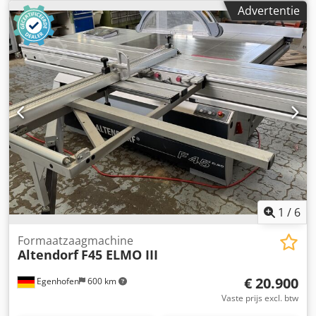
3200 mm Zaagdiepte: 154 mm Voorritser: nee
Advertentie
Hoogteverstelling zaagblad: elektrisch / positiebesturing
Zwenkverstelling zaagblad: elektrisch / positiebesturing
Verstelling langsgeleider: elektrisch / positiebesturing
Verstelling afkortaanslag: handmatig Weergave
zaagbladhoek: digitale uitlezing Weergave zaagdiepte:
digitale uitlezing Weergave langsgeleider: digitale uitlezing
Weergave afkortmeetlat: schaal Afkortmeetlat met
verstekfunctie: ja Zaagblad diameter: 450 mm
Toerentallen: 4 Motorvermogen: 5,5 kW Afzuigaansluiting:
80 en 120 mm Machinelengte: 3200 mm Machinebreedte:
2000 mm Gewicht: 1200 kg
1
/
6
Formaatzaagmachine
Altendorf
F45 ELMO III
€ 20.900
Egenhofen
600 km
Vaste prijs excl. btw