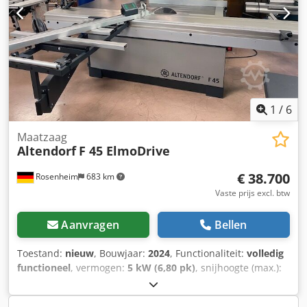
1
/
6
Maatzaag
Altendorf
F 45 ElmoDrive
€ 38.700
Rosenheim
683 km
Vaste prijs excl. btw
Aanvragen
Bellen
Toestand:
nieuw
, Bouwjaar:
2024
, Functionaliteit:
volledig
functioneel
, vermogen:
5 kW (6,80 pk)
, snijhoogte (max.):
200 mm
, snijbreedte (max.):
1.300 mm
, zaagblad
diameter:
550 mm
, snijlengte (max.):
3.200 mm
,