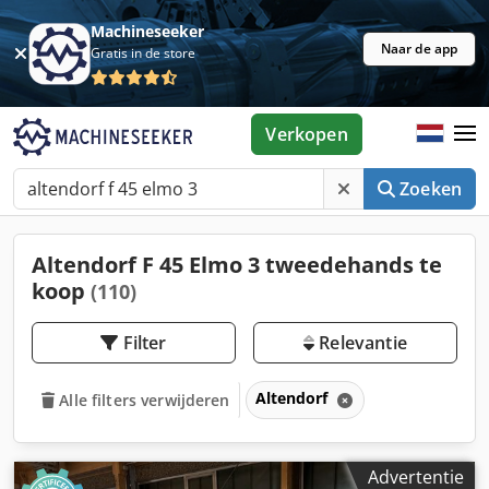
Machineseeker
Naar de app
Gratis in de store
Verkopen
Zoeken
Altendorf F 45 Elmo 3 tweedehands te
koop
(110)
Filter
Relevantie
Altendorf
Alle filters verwijderen
Advertentie