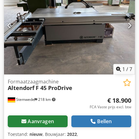
Maximale zaagblad diameter 350 mm Gebruikte machine
in zeer goede staat
1
/
7
Formaatzaagmachine
Altendorf
F 45 ProDrive
€ 18.900
Stemwede
218 km
FCA Vaste prijs excl. btw
Aanvragen
Bellen
Toestand:
nieuw
, Bouwjaar:
2022
,