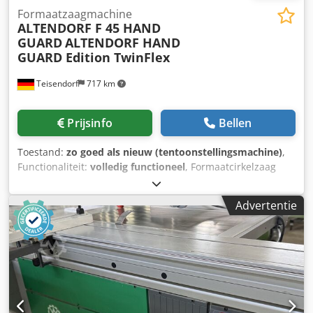
Formaatzaagmachine
ALTENDORF F 45 HAND
GUARD
ALTENDORF HAND
GUARD Edition TwinFlex
Teisendorf
717 km
Prijsinfo
Bellen
Toestand:
zo goed als nieuw (tentoonstellingsmachine)
,
Functionaliteit:
volledig functioneel
, Formaatcirkelzaag
ALTENDORF HAND GUARD nieuwste software 7/26
TwinFlex-uitvoering met 12"-touchscreen, dubbele
Advertentie
rolgeleider, aan beide zijden kantelbaar, parallelgeleider
met handmatige verstelling, parallelgeleider met
fijnafstelling, bedieningspaneel op ooghoogte, kantelbaar,
maat invoeren via touchscreen, bediening F 45 ElmoDrive,
elektrische hoogteverstelling, elektrische kantelverstelling,
gereedschapspan systeem AKE, automatische correctie
van de zaaghoogte, bij het kantelen van het zaagaggregat,