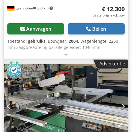
opslaglocatie 97447 Gerolzhofen, gratis te laden, zonder
€ 12.300
Egenhofen
600 km
verpakking overdracht in de huidige staat, zoals
bezichtigd, zonder garantie en waarborg
Vaste prijs excl. btw
Aanvragen
Bellen
Toestand:
gebruikt
, Bouwjaar:
2004
, Wagenlengte: 2250
mm Zaagbreedte bij parallelgeleider: 1040 mm
Zaagbreedte bij afkortaanslag: 2900 mm Zaagdiepte: 154
mm Voorritser: ja Hoogteverstelling zaagblad: elektrisch /
Advertentie
positiebesturing Kanteling zaagblad: elektrisch /
positiebesturing Dedpfey Ai I Njx Afnsck Verstelling
parallelgeleider: elektrisch / positiebesturing Verstelling
afkortaanslag: handmatig Hoekindicatie zaagblad: digitale
uitlezing Indicatie zaaghoogte: digitale uitlezing Indicatie
parallelgeleider: digitale uitlezing Indicatie afkortlineaal:
digitale uitlezing Afkortlineaal met verstekfunctie: ja
Zaagblad diameter: 450 mm Toerentallen: 4
Motorvermogen: 5,5 kW Aansluiting afzuiging: 80 en 120
mm Lengte machine: 2200 mm Breedte machine: 2000 mm
Gewicht: 1200 kg