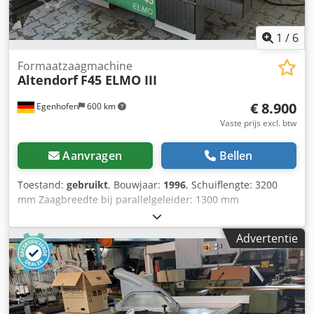
1
/
6
Formaatzaagmachine
Altendorf
F45 ELMO III
€ 8.900
Egenhofen
600 km
Vaste prijs excl. btw
Aanvragen
Bellen
Toestand:
gebruikt
, Bouwjaar:
1996
, Schuiflengte: 3200
mm Zaagbreedte bij parallelgeleider: 1300 mm
Zaagbreedte bij afkortaanslag: 3200 mm Zaagdiepte: 145
mm Voorsnijder: nee Dedpfxeyq Rz Ss Afnock
Advertentie
Hoogteverstelling zaagblad: elektrisch Kanteling zaagblad:
elektrisch Verstelling parallelgeleider: elektrisch Verstelling
afkortaanslag: handmatig Weergave zaagbladhoek: digitale
weergave Weergave zaaghoogte: - Weergave
parallelgeleider: digitale weergave Weergave