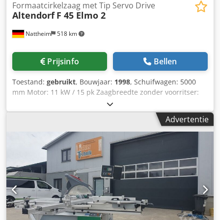
1200 kg Locatie: direct uit voorraad leverbaar, 54634
Formaatcirkelzaag met Tip Servo Drive
Altendorf
F 45 Elmo 2
Bitburg - direct beschikbaar -
Nattheim
518 km
Prijsinfo
Bellen
Toestand:
gebruikt
, Bouwjaar:
1998
, Schuifwagen: 5000
mm Motor: 11 kW / 15 pk Zaagbreedte zonder voorritser:
1050 mm, voorbereid voor voorritser Tip Servo Drive Laser
snedenaanduiding Elektromotorische hoogte- en
Advertentie
kantelverstelling 5000 x 1400 x 1900 mm Gewicht ca. 1100
kg Opslaglocatie: Nattheim Dcjdpoy Tl Exofx Afnjk