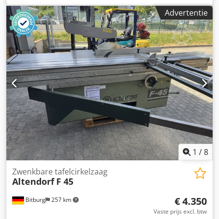
Grote beschermkap, Dubbel rolwagen 3.200 mm,
Advertentie
Voorscore-eenheid met LED-verlichting, CNC-
parallelaanslag, zaagbreedte 1.000 mm,
Hoek-/verstekaanslag Digit - L Verlengstuk/verbreder van
tafelblad:, Met beproefde CDF-oppervlak Dodpfxoxyl Ece
Afnsck ----- Technische gegevens ----- Kantelhoek: 0 - 46 °,
Lengte roltafel: 3.200 mm, Zaaglengte: 3.100 mm,
Zaagbreedte: 1.000 mm, Zaaghoogte: 154 mm, Max.
zaagblad Ø: 450 mm, Motorvermogen: 7,5 kW,
Schermgrootte: 15 inch, Tafelhoogte: 910 mm,
Afzuigaansluiting Ø: 80 + 120 mm Uitrusting: Altendorf F
35 Type: III - 1000 7,5 kW (10 pk), 3 toerentallen (M51064)
Hoek-/verstekaanslag Digit L optie (M44154) Locatie: uit
voorraad 54634 Bitburg - direct leverbaar -
1
/
8
Zwenkbare tafelcirkelzaag
Altendorf
F 45
€ 4.350
Bitburg
257 km
Vaste prijs excl. btw