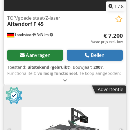
1
/
8
TOP/goede staat/Z-laser
Altendorf
F 45
€ 7.200
Lambsborn
343 km
Vaste prijs excl. btw
Aanvragen
Bellen
Toestand:
uitstekend (gebruikt)
, Bouwjaar:
2007
,
Functionaliteit:
volledig functioneel
, Te koop aangeboden:
een Altendorf F 45 cirkelzaagmachine, uitgevoerd in een
hoogwaardige, industriële variant. Deze machine overtuigt
Advertentie
door zijn nauwkeurige afwerking, uitgebreide uitrusting en
de bekende Altendorf-kwaliteitsstandaard. Dankzij de
elektronische besturing en de motorische hoogte- en
kantelverstelling is deze machine ideaal voor professioneel
gebruik in timmerwerkplaatsen, meubelmakerijen en bij
interieurbouw. Technische specificaties: Fabrikant:
Altendorf Type: F45 Bouwjaar: 2007 Hoofdmotor: 5,5 kW