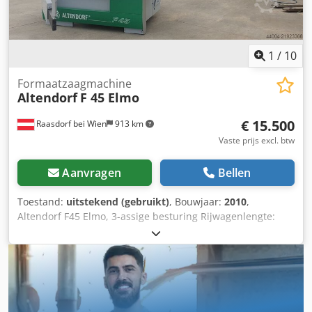
1
/
10
Formaatzaagmachine
Altendorf
F 45 Elmo
€ 15.500
Raasdorf bei Wien
913 km
Vaste prijs excl. btw
Aanvragen
Bellen
Toestand:
uitstekend (gebruikt)
, Bouwjaar:
2010
,
Altendorf F45 Elmo, 3-assige besturing Rijwagenlengte:
3200 mm Zaagbreedte bij het breedteaanslag: 1300 mm
Voorritser: voorbereid Zaagblad hoogteverstelling:
elektrisch / positiegestuurd Zaagblad kantelverstelling:
elektrisch / positiegestuurd Breedteaanslag: elektrisch /
positiegestuurd Afkortaanslag verstelling: handmatig
Zaagblad hoekweergave: digitaal display Zaaghoogte