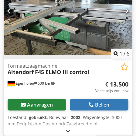
lengteaanslag: schaal Zaagblad diameter: 450 mm
Toerentallen: 4 Motorvermogen: 5,5 kW Afzuigaansluiting:
80 en 120 mm Machinelengte: 4000 mm Machinebreedte:
2200 mm Gewicht: 1200 kg
1
/
6
Formaatzaagmachine
Altendorf
F45 ELMO III control
€ 13.500
Egenhofen
600 km
Vaste prijs excl. btw
Aanvragen
Bellen
Toestand:
gebruikt
, Bouwjaar:
2002
, Wagenlengte: 3000
mm Dedpfxjzhm Dps Afnock Zaagbreedte bij
langsgeleider: 1000 mm Zaagbreedte bij afkortaanslag: