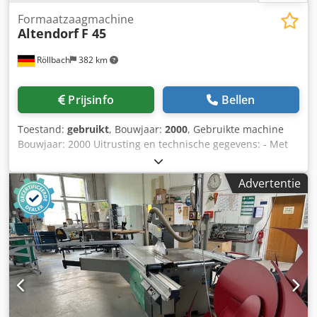
Formaatzaagmachine
Altendorf
F 45
Röllbach
382 km
Prijsinfo
Bellen
Toestand:
gebruikt
, Bouwjaar:
2000
, Gebruikte machine
Bouwjaar: 2000 Uitrusting en technische gegevens: - Met
elektromotorische hoogte- en zwenkverstelling voor het
hoofdzaagblad, maatinvoer via toetsenbord - Digitale
Advertentie
weergave van de zwenkhoek en zaaghoogte - CE-uitvoering
- Zaaglengte 3000 mm - Met midden- en
eindstandvergrendeling - Zaagbreedte 1300 mm -
Nauwkeurige verstelmogelijkheid op de parallelgeleider -
Zaagblad diameter max. 450 mm - Zaaghoogte max. 150
mm - Zaaghoogte bij 45° max. ca. 106 mm - Motor 5,5 kW
met 4 toerentallen 3000/4000/5000/6000 t/min, handmatig
verstelbaar - Met automatische rem en digitale
toerentalweergave - 2-assige voorritser met