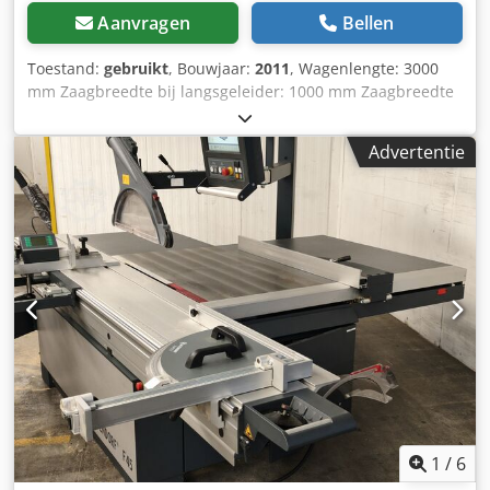
Aanvragen
Bellen
Toestand:
gebruikt
, Bouwjaar:
2011
, Wagenlengte: 3000
mm Zaagbreedte bij langsgeleider: 1000 mm Zaagbreedte
bij afkortaanslag: 3200 mm Zaagdiepte: 154 mm
Voorscorer: ja Hoogteverstelling zaagblad: elektrisch /
Advertentie
positiesturing Dedpfxezdza Do Afnjck Zwenkverstelling
zaagblad: elektrisch / positiesturing Verstelling
langsgeleider: elektrisch / positiesturing Verstelling
afkortaanslag: handmatig Zaagbladhoekweergave: digitale
display Zaaghoogteweergave: digitale display Weergave
langsgeleider: digitale display Weergave afkortliniaal:
schaal Afkortliniaal met verstekfunctie: ja
Zaagblaaddiameter: 450 mm Toerental: variabel
Motorvermogen: 5,5 kW Aansluiting stofafzuiging: 80 en
120 mm Machinelengte: 3200 mm Machinebreedte: 2000
mm Gewicht: 1200 kg
1
/
6