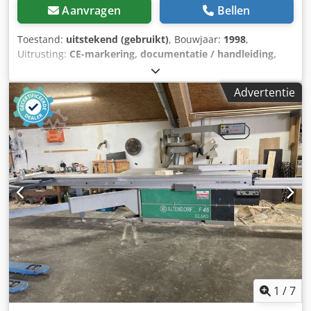
Aanvragen
Bellen
Toestand:
uitstekend (gebruikt)
, Bouwjaar:
1998
,
Uitrusting:
CE-markering, documentatie / handleiding,
doseerapparaat, zaagbladbescherming
, Slede lengte: 3400
mm Zaagbreedte bij de breedteaanslag: 1350 mm
Advertentie
Zaagbreedte bij de lengteaanslag: 3200 mm Zaagdiepte:
145 mm Djdpozq Srkofx Afnock Voorsnijmechanisme: ja
Met elektromotorische hoogte- en zijverstelling Rapido-
voorsnijsystem voor traploze zaagbreedteverstelling
Instelbereik 2,8 - 3,8 mm, inclusief voorsnijzaagblad
Hoogteverstelling zaagblad: elektrisch Zwenkverstelling
zaagblad: elektrisch Verstelling breedteaanslag:
handmatig Verstelling lengteaanslag: handmatig Weergave
zaagbladhoek: digitale weergave Weergave
breedteaanslag: schaal Weergave lengtegeleider: schaal
Zaagbladdiameter: 450 mm Toerentallen: 4
Motorvermogen: 5,5 kW Parallelzaagunit Palin als
opzetstuk met verstekverstelling met weergave op de
schuiftafel Afzuigaansluiting: 80 en 120 mm Machine
1
/
7
lengte: 3400 mm Machine breedte: 2200 mm Gewicht: