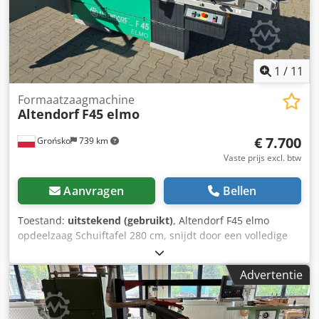
aanslag 1300 mm Voorste draagrol DUPLEX 1350 mm (2019)
1
/
11
Formaatzaagmachine
Altendorf
F45 elmo
€ 7.700
Grońsko
739 km
Vaste prijs excl. btw
Aanvragen
Bellen
Toestand:
uitstekend (gebruikt)
, Altendorf F45 elmo
opdeelzaag Schuiftafel 280 cm, snijdt door een volledige
plaat Duplex voor hoeken inbegrepen Kanteling en
op/neer beweging van het zaagblad elektrisch verstelbaar
Advertentie
Aanslag aan de rechterzijde motorisch verstelbaar tot 1340
mm 2-assige voorritser elektrisch verstelbaar Motor 5,5 kW
4 zaagsnelheden instelbaar via riem Dodpfx Ajyq E Iysfnjck