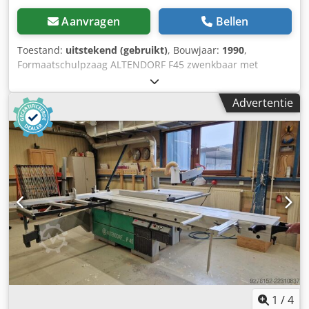
Aanvragen
Bellen
Toestand:
uitstekend (gebruikt)
, Bouwjaar:
1990
,
Formaatschulpzaag ALTENDORF F45 zwenkbaar met
voorritser Dcjdpfezipw Isx Afnsk Voorritsaggregaat,
dubbele rolwagen, zwenkbaar, parallelgeleider,
Advertentie
aanvoertafel, tafelverlenging aluminium geanodiseerd,
tafeluibreiding aluminium geanodiseerd,
bovenbeschermkap smal en breed ----- Technische
gegevens ----- Zwenkbereik: 45°, wagenlengte: 3.200 mm,
zaagbreedte: 1250 mm, max. zaagblad Ø: 450 mm,
motorvermogen: 5,5 kW, 3 toerentallen aanzuigaansluiting
Ø: 80 / 120 mm Locatie: uit voorraad 54634 Bitburg - direct
beschikbaar -
1
/
4