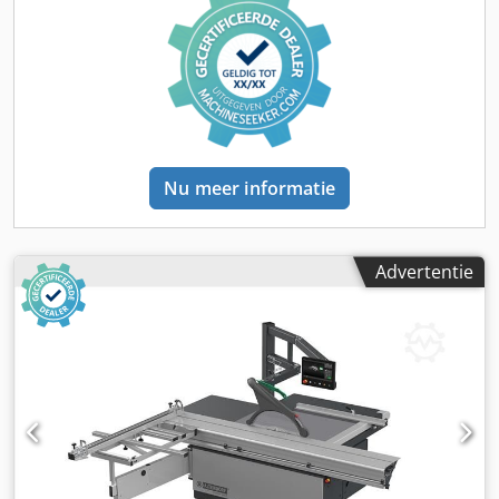
fijnafstelling - zaaghoogte tot 175 mm bij een
zaagbladdiameter van 500 mm (hiervoor moet de voorzaag
worden verwijderd) - motor 5,5 kW met 4 snelheden van
3/45/6000 toeren per minuut, handmatig instelbaar - met
automatische rem en digitale weergave van het toerental -
2-assige voorzaag met elektromotorische hoogte- en
zijdelingse aanpassing Beschikbaarheid: op korte termijn
Locatie: 63934 Röllbach
Nu meer informatie
Advertentie