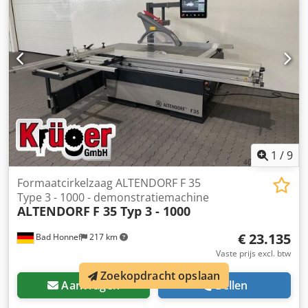
oppervlak ----- Technische gegevens ----- Draaibereik: 0 - 46
°, Lengte van de wagen: 3.200 mm, Snijlengte: 3100 mm,
Snijbreedte: 1000 mm, Snijhoogte: 154 mm, maximaal
zaagblad Ø: 450 mm, Motorvermogen: 7,5 kW,
Schermgrootte: 15 inch, Werktafelhoogte: 910 mm,
Dedownr Ehepfx Afnjck Afzuigmondstuk Ø: 80 + 120 mm
1
/
9
Formaatcirkelzaag ALTENDORF F 35
Type 3 - 1000 - demonstratiemachine
ALTENDORF
F 35 Typ 3 - 1000
€ 23.135
Bad Honnef
217 km
Vaste prijs excl. btw
Zoekopdracht opslaan
Aanvragen
Bellen