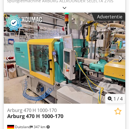
spuitgietmachine ARBURG ALLROUNDER SELECTA 270S
Chodpfjzqcl Iox Ak Uea Zelfdemontage mogelijk Kleur:
zoals afgebeeld, zie foto's en inspectie Bouwjaar: 2005
Advertentie
Machinenummer: 198190 Afmetingen L/B/H: 350x110x200
cm Staat: gebruikt
1
/
4
Arburg 470 H 1000-170
Arburg
470 H 1000-170
Duitsland
347 km