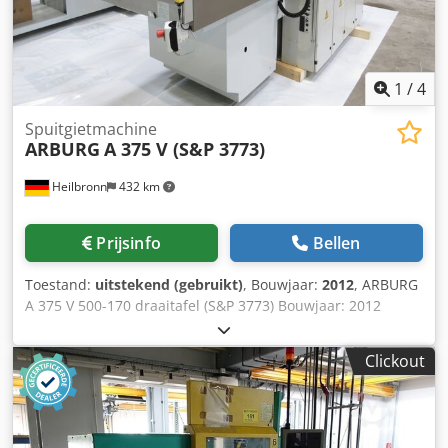
1
/
4
Spuitgietmachine
ARBURG
A 375 V (S&P 3773)
Heilbronn
432 km
Prijsinfo
Bellen
Toestand:
uitstekend (gebruikt)
, Bouwjaar:
2012
, ARBURG
A 375 V 500-170 draaitafel (S&P 3773) Bouwjaar: 2012
Bedrijfsuren: 36.900 uur Schroef: 25 HVF mm Spuitdruk:
2500 bar Slagvolume: 59 cm³ Sluitkracht: 50 t Min.
Clickout
matrijsinbouwhoogte: 170 mm Max. platenafstand: 520
mm Afmetingen: 3300 x 1700 x 2100 mm Codpozrwd Isfx
Ak Usha Gewicht: 3740 kg Aansluiting: 11 + 11 = 22 kW
Verticale spuitgietmachine met 900 mm draaitafel,