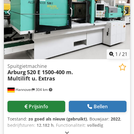
1
/
21
Spuitgietmachine
Arburg
520 E 1500-400 m.
Multilift u. Extras
Hannover
304 km
Prijsinfo
Bellen
Toestand:
zo goed als nieuw (gebruikt)
, Bouwjaar:
2022
,
bedrijfsturen:
12.182 h
, Functionaliteit:
volledig
functioneel
, machine-/voertuignummer:
259303
,