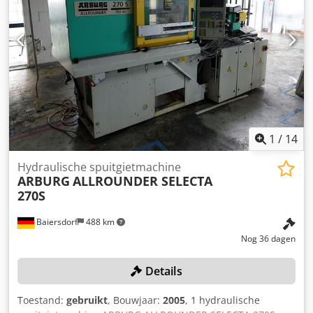
draairichting links/rechts 180°, incl. inrichting voor
horizontale positie om in de delingslijn te spuiten, incl.
schaarheftafel en platen voor ingrijpbeveiliging, HHG
EM67, luchtventiel, EM73, WKZ.verwarming etc...
Nieuwprijs ca. € 170.000 Prijs: op aanvraag
Contactpersoon: de heer Ralf Schulz
1
/
14
Hydraulische spuitgietmachine
ARBURG
ALLROUNDER SELECTA
270S
Baiersdorf
488 km
Nog 36 dagen
Details
Toestand:
gebruikt
, Bouwjaar:
2005
, 1 hydraulische