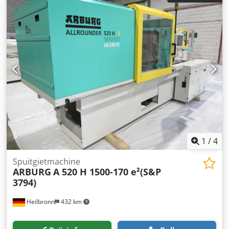
1
/
4
Spuitgietmachine
ARBURG
A 520 H 1500-170 e²(S&P
3794)
Heilbronn
432 km