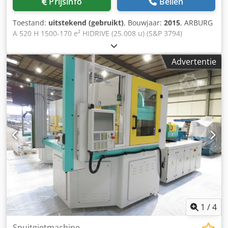
Prijsinfo
Bellen
Toestand:
uitstekend (gebruikt)
, Bouwjaar:
2015
, ARBURG
A 520 H 1500-170 e² HIDRIVE (25.008 u) (S&P 3794)
Bouwjaar: 2015 Bedrijfsuren: 25.008 uur Schroef: 25 mm
Spuitdruk: 2500 bar Slagvolume: 59 cm³ Sluitkracht: 150 t
Advertentie
Kolomafstand: 520 x 520 mm Min. matrijshoogte: 250 mm
Max. platenafstand: 950 mm Afmetingen: 4800 x 1700 x
2400 mm Gewicht: 6000 kg Aansluiting: 29 kW HHG-
interface EM67, hydraulisch accumulatorsysteem,
luchtventiel etc... Prijs: op aanvraag Cjdpfx Akjzrwhgj Ueha
Contactpersoon: dhr. Ralf Schulz
1
/
4
Spuitgietmachine