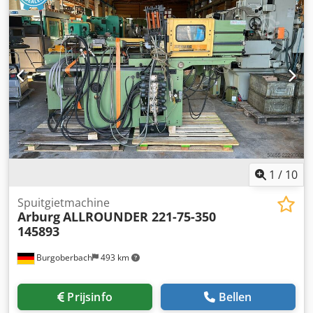
1
/
10
Spuitgietmachine
Arburg
ALLROUNDER 221-75-350
145893
Burgoberbach
493 km
Prijsinfo
Bellen