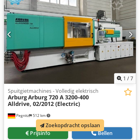
machine, netto
1
/
7
Spuitgietmachines - Volledig elektrisch
Arburg
Arburg 720 A 3200-400
Alldrive, 02/2012 (Electric)
Pegnitz
512 km
Zoekopdracht opslaan
Prijsinfo
Bellen