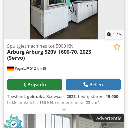
1
/
5
Spuitgietmachines tot 5000 KN
Arburg
Arburg 520V 1600-70, 2023
(Servo)
Pegnitz
512 km
Prijsinfo
Bellen
Toestand:
gebruikt
, Bouwjaar:
2023
, bedrijfsturen:
15.000
h
, klemmkracht:
160 kN
, cilinderinhoud:
23 cm³
,
injectiedruk:
2.500 bar
, totaalgewicht:
6.000 kg
,
schroeftransporteur diameter:
18 mm
, Vrachtbasis: FCA
Advertentie
Pegnitz Levertijd: in overleg Cjdpezp R Izsfx Ak Uoha
Betalingsvoorwaarden: 100% voor overname van de