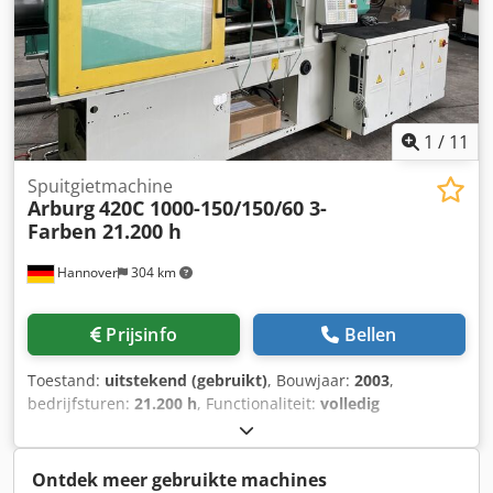
1
/
11
Spuitgietmachine
Arburg
420C 1000-150/150/60 3-
Farben 21.200 h
Hannover
304 km
Prijsinfo
Bellen
Toestand:
uitstekend (gebruikt)
, Bouwjaar:
2003
,
bedrijfsturen:
21.200 h
, Functionaliteit:
volledig
functioneel
, machine-/voertuignummer:
190332
,
Uitrusting:
documentatie / handleiding
, Vanaf 01-07-2025
kunnen ook gebruikte machines fiscaal worden
Ontdek meer gebruikte machines