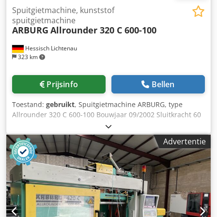
Spuitgietmachine, kunststof
spuitgietmachine
ARBURG
Allrounder 320 C 600-100
Hessisch Lichtenau
323 km
Prijsinfo
Bellen
Toestand:
gebruikt
, Spuitgietmachine ARBURG, type
Allrounder 320 C 600-100 Bouwjaar 09/2002 Sluitkracht 60
ton Schroefdiameter 25 mm De machine wordt op 17-08-
2026 gedemonteerd en naar ons magazijn
Advertentie
getransporteerd, of rechtstreeks naar u toe. Chodpfx
Aozqglrjk Uja