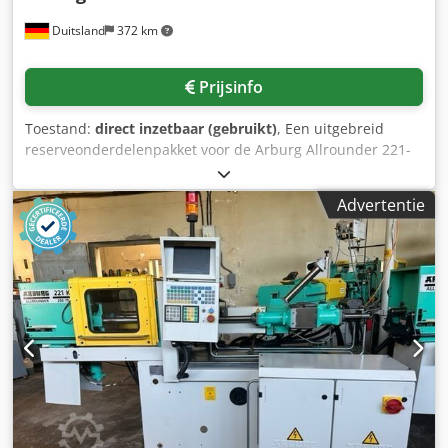
Totaal vermogen/totaal aansluitvermogen: 11,0 kW Op
Duitsland
372 km
verzoek kan transport en laden, tegen een meerprijs, door
heel Europa worden georganiseerd. Prijzen zijn exclusief
btw. Bezichtiging is mogelijk na afspraak. Neem contact
Prijsinfo
met ons op, ons team staat klaar om u verder te helpen.
Inruil of ruil is mogelijk! Aankoop/verkoop van machines
Toestand:
direct inzetbaar (gebruikt)
, Een uitgebreid
KOPEN/VERKOPEN VAN PRODUCTIE- EN
reserveonderdelenpakket voor de Arburg Allrounder 221-
METAALBEWERKINGSMASCHINEN, ETC. Gjbn N Ay Dowza
serie is beschikbaar. 1)
Dxogoil Heeft u een hoogwaardige, maar betaalbare
Mechanica/hydrauliek/plastificering: 6x
metaalbewerkingsmachine nodig voor uw productie? Of
Advertentie
uitwerpzuigerstang, 3x drukbegrenzingsventielen,
wilt u uw huidige machine verkopen? Voor meer informatie
afdichtingsset sluitcilinder, 5x afdichtingsset uitwerper,
of contactmogelijkheden kunt u onze website bezoeken.
afdichtingsset spuiteenheid, cilinder D30, schroef D30, 20x
schotelveren D31,5/16,3. 2) Verwarming/temperatuur: 6x
cilinderverwarmers 1750W, 5x
mondstukverwarmingsbanden 600W,
thermomaatschakelaar, 40x thermo-elementen. 3)
Elektrisch/sensoriek/schakelaars: 2x
coderingsschakelaarblokken, 6x contactgevers, 5x
armschakelaars, 2x snapschakelaars, 9x schakelaars, 8x
microschakelaars, 2x eindschakelaars, 10x
uitwerperbeveiligingsschakelaars, 4x initiators,