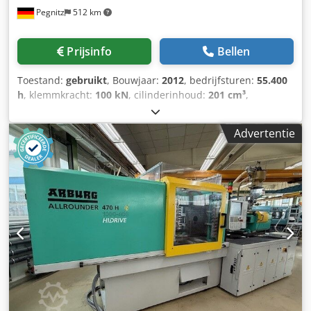
Pegnitz
512 km
(Pos 060/25) • Verwarmingsbandtemperatuur tot 450 °C
(Pos 427/02) • Standaard aandrijfkoppeling, dubbel vlak
(Pos 061/10) • Zonder trechter (Pos 600/06) • Servo-
Prijsinfo
Bellen
geregelde, programmeerbare sproeiercontactkracht (Pos
408/03) Codpfx Akex D Hgve Ueha • Sluiteenheid: •
Toestand:
gebruikt
, Bouwjaar:
2012
, bedrijfsturen:
55.400
Vijfpunts dubbele kniehefboom met servo-elektrische
h
, klemmkracht:
100 kN
, cilinderinhoud:
201 cm³
,
verstelling • Elektrische matrijshoogteverstelling •
injectiedruk:
2.000 bar
, totaalgewicht:
5.400 kg
,
Voorbereid voor montage van een lineaire robot op de
schroeftransporteur diameter:
40 mm
, Vrachtbasis: af
vaste drukplaat • Matrijsbescherming via
Advertentie
locatie Chsdpfx Akjylpy Aj Uea Levertijd: in overleg
uitwerperpositiebewaking (Pos 605/05) • Machinevoeten
Betalingsvoorwaarden: 100% vóór aanvaarding van de
(Pos 605/03) • Snelkoppeling voor uitwerpstaaf (Pos 605/06)
machine, strikt netto
• Elektrische uitwerper met positiecontrole (Pos 381/05) •
Programmeerbare hydraulische kern voor parallelle
bewegingen (Pos 382/00) • Luchtblaaseenheid 1 met
drukregelaar (Pos 361/01) • Machinekoelcircuits, regelbaar
en programmeerbaar (Pos 525/02) • Koelwaterverdeler met
4 manueel regelbare circuits (Pos 512/04) • Besturing,
elektrische kast, interfaces: • Selogica besturing •
Softwarepakketten (Pos 555: Uitgebreide mechanische
cyclusregelingen; Uitgebreide bewegingen;
Productiecontrole; Optimalisatie/operatorhulp;