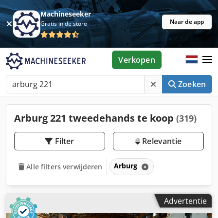
Machineseeker
Naar de app
Gratis in de store
Verkopen
Zoeken
Arburg 221 tweedehands te koop
(319)
Filter
Relevantie
Arburg
Alle filters verwijderen
Advertentie