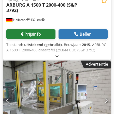
ARBURG
A 1500 T 2000-400 (S&P
3792)
Heilbronn
432 km
Prijsinfo
Bellen
Toestand:
uitstekend (gebruikt)
, Bouwjaar:
2015
, ARBURG
A 1500 T 2000-400 draaitafel (29.844 uur) (S&P 3792)
Bouwjaar: 2015 Bedrijfsuren: 29.844 uur Schroef: 40 mm
Spuitdruk: 2000 bar Shotvolume: 201 cm³ Sluitkracht: 200
Advertentie
ton Kolomafstand: 1500 mm Min. matrijsinbouwhoogte:
400 mm Chsdpfx Akszrwfro Uoa Max. plaatafstand: 700
mm Afmetingen: 4700 x 2100 x 2600 mm Gewicht: 11.500
kg Aansluiting: 22 kW 1500 mm tafeldiameter, 2-stations
(180°) draaitafel, 2-kern uittrekkers, uitblazer, interface
voor kleurtoestel, matrijsverwarming, nieuwprijs ca. €
250.000, etc. Prijs: op aanvraag Contactpersoon: Dhr. Ralf
Schulz