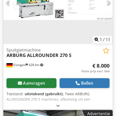
aanvoersysteem, fabrikant MARCZINKOWSKI Let op: het
direct beschikbaar in ons magazijn. Gratis te laden op een
artikel moet uiterlijk op 3 september 2026 op een nog te
vrachtwagen van de koper, of franco geleverd tegen
bepalen datum worden afgehaald. FCA D-58507
vergoeding van de transportkosten.
Lüdenscheid - geladen op een vrachtwagen.
1
/
11
Spuitgietmachine
ARBURG
ALLROUNDER 270 S
€ 8.000
Eisingen
428 km
Vaste prijs excl. btw
Aanvragen
Bellen
Toestand:
uitstekend (gebruikt)
, Twee ARBURG
ALLROUNDER 270 S machines, afkomstig uit een
productieomgeving met strenge hygiëne-eisen (schone
kamer). In uitstekende staat! Prijs voor beide machines
Advertentie
slechts € 16.000,- Cedpfx Akszrvhls Usha