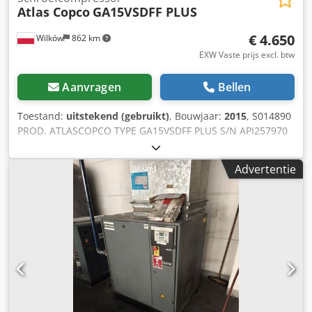
Atlas Copco
GA15VSDFF PLUS
€ 4.650
Wilków
862 km
EXW Vaste prijs excl. btw
Aanvragen
Bellen
Toestand:
uitstekend (gebruikt)
, Bouwjaar:
2015
, S014890
PROD. ATLASCOPCO TYPE GA15VSDFF PLUS S/N API257970
JAAR 2015 VERMOGEN (kW) 15 CAPACITEIT (m3/min) 2,51
DRUK (bar) 12,75 UREN (DOC/TOTAAL) 54624
Advertentie
FREQUENTIEREGELAAR ja INGEBOUWDE DROGER ja
Dedpfxoyli Nqs Ailswa