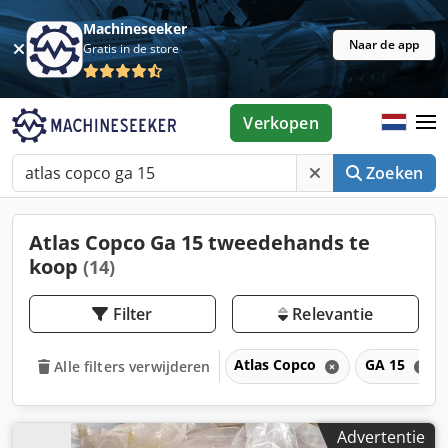
Machineseeker
Naar de app
Gratis in de store
Verkopen
Zoeken
Atlas Copco Ga 15 tweedehands te
koop
(14)
Filter
Relevantie
Atlas Copco
GA 15
Alle filters verwijderen
Advertentie