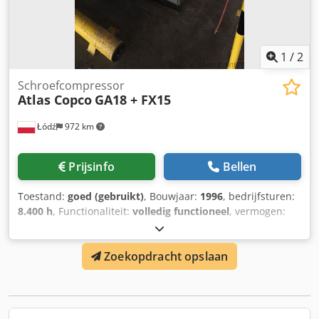
1
/
2
Schroefcompressor
Atlas Copco
GA18 + FX15
Łódź
972 km
Prijsinfo
Bellen
Toestand:
goed (gebruikt)
, Bouwjaar:
1996
, bedrijfsturen:
8.400 h
, Functionaliteit:
volledig functioneel
, vermogen:
18,5 kW (25,15 pk)
, bedrijfsdruk:
8 bar
, Maximale
werkdruk: 7,5 bar Vermogen: 18,5 kW Ca. 8.400
Zoekopdracht opslaan
bedrijfsuren GA18, bouwjaar: 1996 Luchtdroger FX15,
bouwjaar: 2016 Djdpfx Asyg H Tijilowa