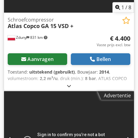
1
/
8
Schroefcompressor
Atlas Copco
GA 15 VSD +
€ 4.400
Zduny
831 km
Vaste prijs excl. btw
Aanvragen
Bellen
Toestand:
uitstekend (gebruikt)
, Bouwjaar:
2014
,
volumestroom:
2,2 m³/u
, druk (min.):
8 bar
, ATLAS COPCO
GA 15 VSD+ schroefcompressor Variabel toerental
(frequentieregelaar) Dedpfeytyd Uex Ailewa Motor 15 kW
Advertentie
Capaciteit 2,51 m3/min Druk 13 bar Bouwjaar 2014
Bedrijfuren: 11.380 uur Compressor na onderhoud, met
vervanging van filters en olie.