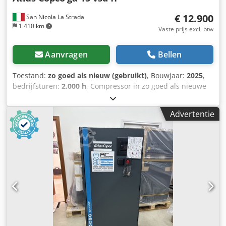
€ 12.900
San Nicola La Strada
1.410 km
Vaste prijs excl. btw
Aanvragen
Bellen
Toestand:
zo goed als nieuw (gebruikt)
, Bouwjaar:
2025
,
bedrijfsturen:
2.000 h
, Compressor in zo goed als nieuwe
staat (demonstratiemodel), slechts 2000 draaiuren. Wij zijn
officieel dealer. Nieuwprijs volgens prijslijst: € 32.074.
Advertentie
Djdszdf Iyopfx Ailjwa Belangrijkste kenmerken: Max. druk:
10 bar Vermogen: 15 kW / 20 pk Debiet: 2940 liter/minuut