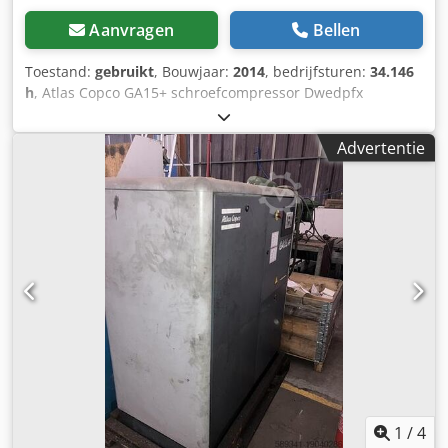
Aanvragen
Bellen
Toestand:
gebruikt
, Bouwjaar:
2014
, bedrijfsturen:
34.146
h
, Atlas Copco GA15+ schroefcompressor Dwedpfx
Ajybbchsiloa Te koop aangeboden: een schroefcompressor
van het merk Atlas Copco, type GA15+. Deze compressor is
Advertentie
ideaal voor industrieel en ambachtelijk gebruik en staat
bekend om zijn betrouwbaarheid en lange levensduur.
Technische gegevens: Fabrikant: Atlas Copco Type: GA15+
Uitvoering: Schroefcompressor Bouwjaar: 2014
Bedrijfsuren: 34.162 uur Opmerking: Alle gegevens zijn
naar beste weten verstrekt, maar zonder garantie. Bij
interesse of vragen kunt u gerust contact opnemen.
1
/
4