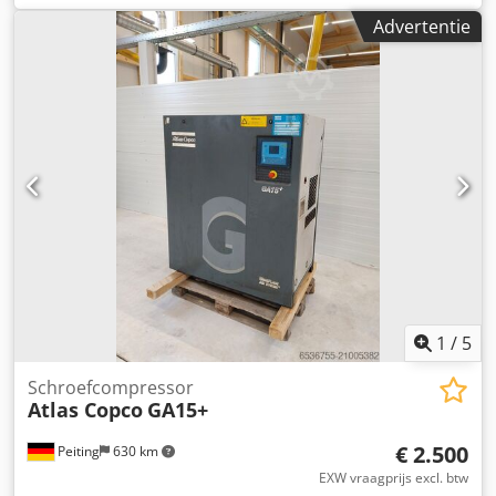
VSD, bouwjaar: 2014, max. bedrijfsdruk: 13 bar, vermogen:
Advertentie
18 kW, max. luchtvolume: 216 m³/u, machinedimensies
L/B/H: ca. 1300 mm / 900 mm / 1500 mm, gewicht: ca. 550
kg, bedrijfsuren: ca. 69000 uur. 2) Oliegesmeerde
schroefcompressor Atlas Copco GA15, bouwjaar: 1998,
max. bedrijfsdruk: 13 bar, vermogen: 15 kW, max.
luchtvolume: 155 m³/u, machinedimensies L/B/H: ca. 1900
mm / 700 mm / 1600 mm, gewicht: ca. 400 kg, bedrijfsuren:
ca. 69000 uur. 3) Oliegesmeerde schroefcompressor Atlas
Copco GA15 als onderdelenleverancier. Documentatie
aanwezig. Bezichtiging ter plaatse is mogelijk. Dwodpfx
Aijzipgvolsa
1
/
5
Schroefcompressor
Atlas Copco
GA15+
€ 2.500
Peiting
630 km
EXW vraagprijs excl. btw