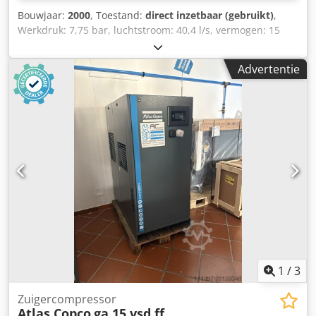
Bouwjaar:
2000
, Toestand:
direct inzetbaar (gebruikt)
,
Werkdruk: 7,75 bar, luchtstroom: 40,4 l/s, vermogen: 15
kW, toerental: 3000 tpm, gewicht van de machine: ca. 450
kg. Een inspectie ter plaatse is mogelijk. Dwjdpfx Aowfg
Advertentie
Hhoilja
1
/
3
Zuigercompressor
Atlas Copco
ga 15 vsd ff