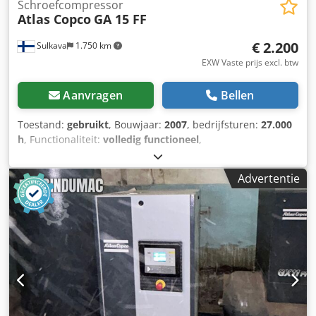
Schroefcompressor
Atlas Copco
GA 15 FF
€ 2.200
Sulkava
1.750 km
EXW Vaste prijs excl. btw
Aanvragen
Bellen
Toestand:
gebruikt
, Bouwjaar:
2007
, bedrijfsturen:
27.000
h
, Functionaliteit:
volledig functioneel
,
machine-/voertuignummer:
API454025
, Oliegeïnjecteerde
schroefcompressor met geïntegreerde koelmiddeldroger
Advertentie
Atlas Copco, model GA 15 FF, bouwjaar 2007, serienummer
API454025, gebruikt ~27.000 uur, met Atlas Copco
Elektronikon II besturingseenheid Het apparaat is sinds
2022 uit productie genomen. Laatste onderhoud
uitgevoerd zomer 2019 / 23.460 uur. Op verzoek kan er een
persluchttank worden meegeleverd. Pmax 7,3 bar – 105 psi
Qv 43 l/s – 2,58 m³/min P motor 15 kW – 20 pk Dwjdpfjzd
Avaox Ailja Verpakken en laden op trailer is bij de prijs
inbegrepen, Incoterms FOT.