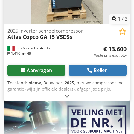
1
/
3
2025 inverter schroefcompressor
Atlas Copco
GA 15 VSDSs
€ 13.600
San Nicola La Strada
1.410 km
Vaste prijs excl. btw
Aanvragen
Bellen
Toestand:
nieuw
, Bouwjaar:
2025
, nieuwe compressor met
garantie (wij zijn officiële dealers). afgeprijsde prijs.
Adviesprijs 25441 euro. Mogelijkheid tot combineren met
Atlas Copco droger (beschikbaar). nieuwste technologische
model. belangrijkste kenmerken: maximaal 10 bar
Vermogen 15 kW-20 pk luchtstroom liter 7 min 3000 Voor
een gedetailleerd technisch gegevensblad kunt u gerust
contact met mij opnemen. Dwjdpswcm Hijfx Ailsa