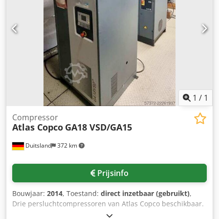
contact met ons op voor meer informatie. •
Motorvermogen: 15 kW • Druk: 12,75 bar Dedpfx Aijzdi
Snjlowa Extra uitrusting • Inclusief tank van 1.000 liter
1
/
1
Compressor
Atlas Copco
GA18 VSD/GA15
Duitsland
372 km
Prijsinfo
Bouwjaar:
2014
, Toestand:
direct inzetbaar (gebruikt)
,
Drie persluchtcompressoren van Atlas Copco beschikbaar.
1) Oliegesmeerde schroefcompressor Atlas Copco GA18