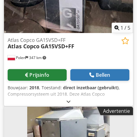
1
/
5
Atlas Copco GA15VSD+FF
Atlas Copco
GA15VSD+FF
Polen
347 km
Prijsinfo
Bellen
Bouwjaar:
2018
, Toestand:
direct inzetbaar (gebruikt)
,
Compressorsysteem uit 2018. Deze Atlas Copco
GA15VSD+FF heeft een motorvermogen van 15 kW en werkt
bij een druk van 12,75 bar. Het systeem is voorzien van
Advertentie
een tank van 1.000 liter, waardoor het geschikt is voor
diverse toepassingen. Als u op zoek bent naar
hoogwaardige persluchtcapaciteit, overweeg dan de Atlas
Copco GA15VSD+FF die wij te koop aanbieden. Neem