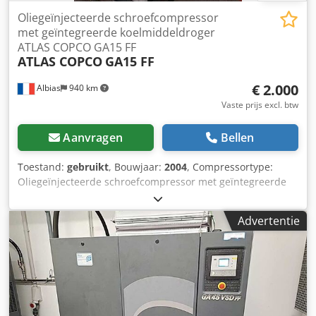
Oliegeïnjecteerde schroefcompressor
met geïntegreerde koelmiddeldroger
ATLAS COPCO GA15 FF
ATLAS COPCO
GA15 FF
€ 2.000
Albias
940 km
Vaste prijs excl. btw
Aanvragen
Bellen
Toestand:
gebruikt
, Bouwjaar:
2004
, Compressortype:
Oliegeïnjecteerde schroefcompressor met geïntegreerde
koeldroger Motorvermogen: 15 kW (20 pk)
Stroomvoorziening: 380 V / 50 Hz Werkdruk: 7,5 bar Vrije
Advertentie
luchtopbrengst (FAD): 798 m³/u (circa 13,3 m³/min)
Geluidsniveau: 68 dB(A) Tankinhoud: 400 liter Djdpfx
Ajwgca Tsilewa Afmetingen (L × B × H): 1.000 × 660 × 1.400
mm Gewicht: 450 kg Koeling: Luchtgekoeld Geïntegreerde
droger: Ja Besturingssysteem: Elektronikon®