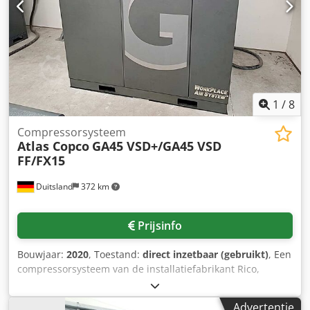
1
/
8
Compressorsysteem
Atlas Copco
GA45 VSD+/GA45 VSD
FF/FX15
Duitsland
372 km
Prijsinfo
Bouwjaar:
2020
, Toestand:
direct inzetbaar (gebruikt)
, Een
compressorsysteem van de installatiefabrikant Rico,
bestaande uit twee Atlas Copco compressoren, twee
koeldrogingen en een olie-waterafscheider van het type
Advertentie