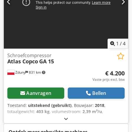
1
/
4
Schroefcompressor
Atlas Copco
GA 15
€ 4.200
Zduny
831 km
Vaste prijs excl. btw
Aanvragen
Bellen
Toestand:
uitstekend (gebruikt)
, Bouwjaar:
2018
,
totaalgewicht:
403 kg
, volumestroom:
2,39 m³/u
,
bedrijfsdruk:
10 bar
, ingangsspanning:
400 V
, ATLAS
COPCO GA 15 schroefcompressor Motorvermogen: 15 kW
Capaciteit: 2,39 m³/min Dwjdpfxeyfw Sgs Ailea Druk: 10 bar
Ontdek meer gebruikte machines