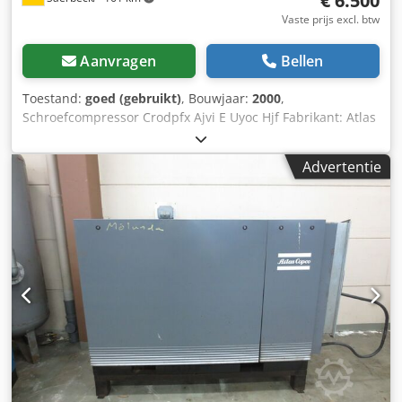
€ 6.500
Vaste prijs excl. btw
Aanvragen
Bellen
Toestand:
goed (gebruikt)
, Bouwjaar:
2000
,
Schroefcompressor Crodpfx Ajvi E Uyoc Hjf Fabrikant: Atlas
Copco Type: GA 90 Bouwjaar: 2000 Vermogen: 94 kW Max.
druk: 10 bar Toerental: 1.487 rpm
Advertentie