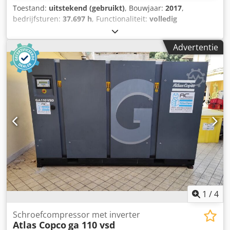
Toestand:
uitstekend (gebruikt)
, Bouwjaar:
2017
,
bedrijfsturen:
37.697 h
, Functionaliteit:
volledig
functioneel
, Schroefcompressor Atlas Copco GA132 132 kW
7,5 bar 25,40 m3/min Crjdpfxeyym H Do Ac Hsf Bouwjaar:
Advertentie
2017 Bedrijfsuren: 37.697
1
/
4
Schroefcompressor met inverter
Atlas Copco
ga 110 vsd