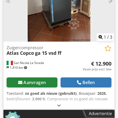
1
/
3
Zuigercompressor
Atlas Copco
ga 15 vsd ff
€ 12.900
San Nicola La Strada
1.410 km
Vaste prijs excl. btw
Aanvragen
Bellen
Toestand:
zo goed als nieuw (gebruikt)
, Bouwjaar:
2025
,
bedrijfsturen:
2.000 h
, Compressor in zo goed als nieuwe
staat (demonstratiemodel), slechts 2000 draaiuren. Wij zijn
officieel dealer. Nieuwprijs volgens prijslijst: € 32.074.
Advertentie
Cedpfx Acozdf Iys Hjrf Belangrijkste kenmerken: Max. druk: