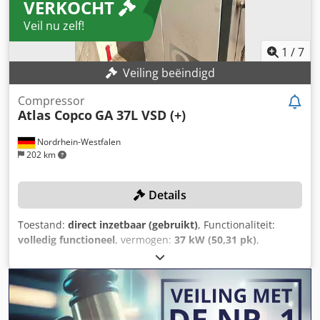
VERKOCHT
Veil nu zelf!
1
/
7
Veiling beëindigd
Compressor
Atlas Copco
GA 37L VSD (+)
Nordrhein-Westfalen
202 km
Details
Toestand:
direct inzetbaar (gebruikt)
, Functionaliteit:
volledig functioneel
, vermogen:
37 kW (50,31 pk)
,
Bouwjaar:
2019
, druk (max.):
13 bar
, bruikbare tankinhoud:
1.500 l
, toerental (max.):
3.800 rpm
, volumestroom:
475,2
m³/u
, machine-/voertuignummer:
API866497
, De
compressor is in december 2025 grondig onderhouden,
olie en filters zijn vervangen! TECHNISCHE DETAILS