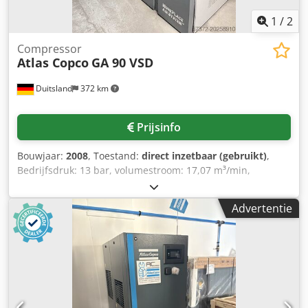
1
/
2
Compressor
Atlas Copco
GA 90 VSD
Duitsland
372 km
Prijsinfo
Bouwjaar:
2008
, Toestand:
direct inzetbaar (gebruikt)
,
Bedrijfsdruk: 13 bar, volumestroom: 17,07 m³/min,
motorvermogen: 90 kW, motortoerental: 3480 t/min,
gewicht: ca. 1750 kg. De frequentieomvormer van de
Advertentie
machine is defect. Bezichtigen op locatie is mogelijk.
Csdpfsxmkc Tjx Ac Hjrf