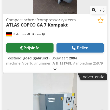
1
/
8
Compact schroefcompressorsysteem
ATLAS COPCO
GA 7 Kompakt
Rödermark
345 km
Prijsinfo
Bellen
Toestand:
goed (gebruikt)
, Bouwjaar:
2004
,
machine-/voertuignummer:
A II 151768
, Aanbieding 25979
Cedowrcq Nopfx Ac Hjrf - Bedrijfsuren: 16.550 uur -
Werkdruk: 10 bar - Opbrengst: 15,9 l/s - Aandrijving: 400 V
Advertentie
/ 7,5 kW - Motortoerental: 3.000 tpm - Luchtketel: 250 l -
Benodigde ruimte: ca. B 700 x H 1.830 x D 1.050 mm -
Gewicht: ca. 250 kg