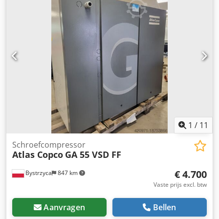
(LUCHT/WATER): lucht OP DRUKVAT: nee DOCUMENTEN:
nee AANSLUITING: 2 1/2 NIEUW/GEBRUIKT: GEBRUIKT
1
/
11
Schroefcompressor
Atlas Copco
GA 55 VSD FF
€ 4.700
Bystrzyca
847 km
Vaste prijs excl. btw
Aanvragen
Bellen