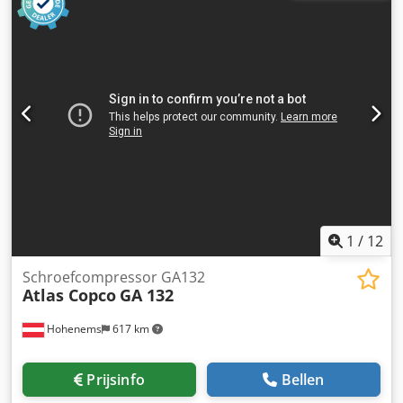
10 bar Vermogen: 15 kW / 20 pk Debiet: 2940 liter/minuut
1
/
12
Schroefcompressor GA132
Atlas Copco
GA 132
Hohenems
617 km
Prijsinfo
Bellen