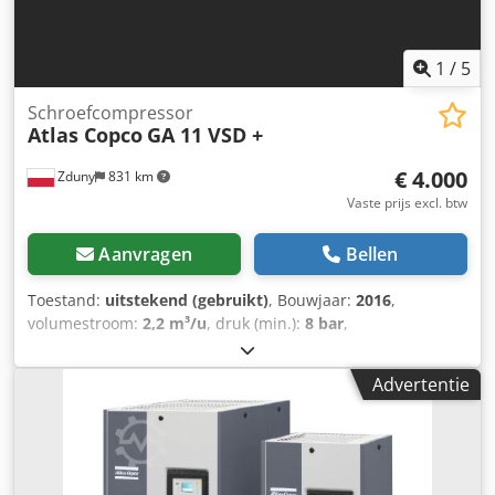
1
/
5
Schroefcompressor
Atlas Copco
GA 11 VSD +
€ 4.000
Zduny
831 km
Vaste prijs excl. btw
Aanvragen
Bellen
Toestand:
uitstekend (gebruikt)
, Bouwjaar:
2016
,
volumestroom:
2,2 m³/u
, druk (min.):
8 bar
,
Schroefcompressor ATLAS COPCO GA 11 VSD + Variabele
snelheid (frequentieomvormer) Csdpfx Asytyh Hoc Hjrf
Advertentie
Motor 11 kW Capaciteit 1,95 m³/min Druk 13 bar Bouwjaar
2016 Draaiuren 9270