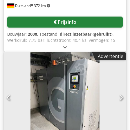
Duitsland
372 km
Prijsinfo
Bouwjaar:
2000
, Toestand:
direct inzetbaar (gebruikt)
,
Werkdruk: 7,75 bar, luchtstroom: 40,4 l/s, vermogen: 15
kW, toerental: 3000 tpm, gewicht van de machine: ca. 450
kg. Een inspectie ter plaatse is mogelijk. Credowfg Hhspfx
Advertentie
Ac Hsf