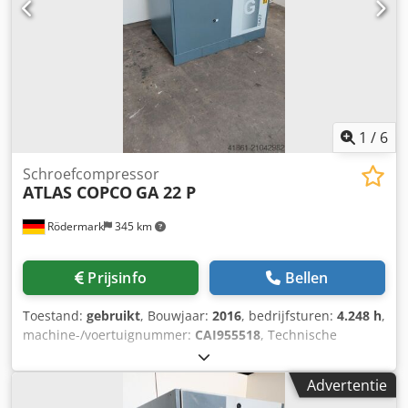
1
/
6
Schroefcompressor
ATLAS COPCO
GA 22 P
Rödermark
345 km
Prijsinfo
Bellen
Toestand:
gebruikt
, Bouwjaar:
2016
, bedrijfsturen:
4.248 h
,
machine-/voertuignummer:
CAI955518
, Technische
gegevens: - Bedrijfsuren: 4248 u - Bedrijfsuren onder last:
1978 u - Bedrijfsdruk: 10 bar - Leveringscapaciteit: 3,34
Advertentie
m³/min - Aandrijving: 400 V / 22 kW Csdpfsycg Hhsx Ac Hjrf