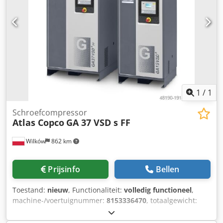
1
/
1
Schroefcompressor
Atlas Copco
GA 37 VSD s FF
Wilków
862 km
Prijsinfo
Bellen
Toestand:
nieuw
, Functionaliteit:
volledig functioneel
,
machine-/voertuignummer:
8153336470
, totaalgewicht:
616 kg
, volumestroom:
399 m³/u
, druk (min.):
4 bar
, druk
(max.):
13 bar
, geluidsniveau:
67 dB
, type koeling:
lucht
,