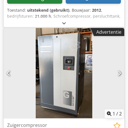
Toestand:
uitstekend (gebruikt)
, Bouwjaar:
2012
,
bedrijfsturen:
21.000 h
, Schroefcompressor, persluchttank,
droger, olieafscheider, locatie Mühlheim an der Ruhr
Codpfxowr Nnbo Ac Horf
Advertentie
1
/
2
Zuigercompressor