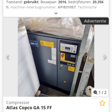
Toestand:
gebruikt
, Bouwjaar:
2016
, bedrijfsturen:
20.256
h
, machine-/voertuignummer:
API831057
, Technische
gegevens: - Bedrijfsuren: 20.256 uur - Werkdruk: 13 bar -
Leveringshoeveelheid: 4,09 m³/min Cedjycvtwopfx Ac Hsrf -
Advertentie
Aandrijving: 400 V / 26 kW - Motorsnelheid: 3.000 tpm -
Benodigde ruimte (ca.): B 900 x H 1.750 x D 900 mm -
Gewicht (ca.): 490 kg
1
/
2
Compressor
Atlas Copco
GA 15 FF