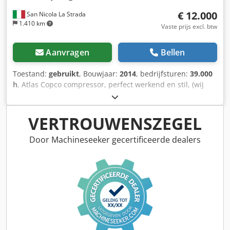
€ 12.000
San Nicola La Strada
1.410 km
Vaste prijs excl. btw
Aanvragen
Bellen
Toestand:
gebruikt
, Bouwjaar:
2014
, bedrijfsturen:
39.000
h
, Atlas Copco compressor, perfect werkend en stil, (wij
zijn officiële dealer). Belangrijkste kenmerken: Max. druk:
10 bar Debiet: 19.200 l/min Vermogen: 110 kW / 150 pk
Codpszc Hmhofx Ac Herf
VERTROUWENSZEGEL
Door Machineseeker gecertificeerde dealers