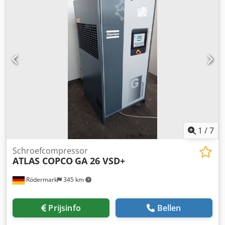
- Motorsnelheid: 3000 tpm - Benodigde ruimte: ca. B 1300
x H 1250 x D 800 mm - Gewicht: ca. 490 kg
1
/
7
Schroefcompressor
ATLAS COPCO
GA 26 VSD+
Rödermark
345 km
Prijsinfo
Bellen