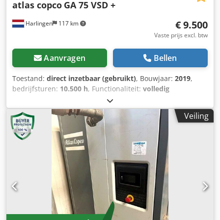
atlas copco
GA 75 VSD +
€ 9.500
Harlingen
117 km
Vaste prijs excl. btw
Aanvragen
Bellen
Toestand:
direct inzetbaar (gebruikt)
, Bouwjaar:
2019
,
bedrijfsturen:
10.500 h
, Functionaliteit:
volledig
functioneel
, totaalgewicht:
898 kg
, vermogen:
75 kW
(101,97 pk)
, volumestroom:
476 m³/u
, druk (max.):
13 bar
,
Veiling
type koeling:
lucht
, Uitrusting:
Typeplaat beschikbaar,
documentatie / handleiding
, nette goed werkende
schroefcompressor 75 KW Freqentiegestuurd
Cedpjzrihrofx Ac Hjrf