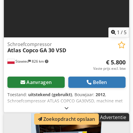
1
/
5
Schroefcompressor
Atlas Copco
GA 30 VSD
€ 5.800
Stawiec
826 km
Vaste prijs excl. btw
Aanvragen
Bellen
Toestand:
uitstekend (gebruikt)
, Bouwjaar:
2012
,
Schroefcompressor ATLAS COPCO GA30VSD, machine met
frequentieregelaar na onderhoud Technische gegevens:
capaciteit: 5,58 m3/min; motorvermogen: 30 kW; Crodpfxsy
Advertentie
Zoekopdracht opslaan
S T Ths Ac Hof max. druk: 13 bar; bouwjaar: 2012 auduur:
11.816 uur!!! Prijs: 24.500 netto 30.135 bruto Compressor is
volledig operationeel, klaar voor gebruik en geleverd met