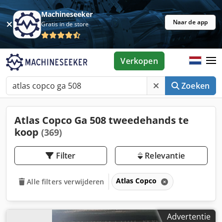
Machineseeker
Naar de app
Gratis in de store
Verkopen
Zoeken
Atlas Copco Ga 508 tweedehands te
koop
(369)
Filter
Relevantie
Atlas Copco
Alle filters verwijderen
Advertentie