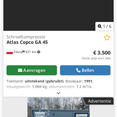
1
/
6
Schroefcompressor
Atlas Copco
GA 45
€ 3.500
Zduny
831 km
Vaste prijs excl. btw
Aanvragen
Bellen
Toestand:
uitstekend (gebruikt)
, Bouwjaar:
1991
,
totaalgewicht:
1.000 kg
, volumestroom:
7,2 m³/u
,
bedrijfsdruk:
75 bar
, ingangsspanning:
400 V
, ATLAS
COPCO GA 45 schroefcompressor Met koeldroger Motor 45
Advertentie
kW Capaciteit: 7,20 m3/min Cedpsukvvaofx Ac Hsrf Druk:
7,5 bar Compressor volledig operationeel.