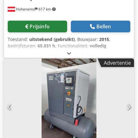
Hohenems
617 km
Prijsinfo
Bellen
Toestand:
uitstekend (gebruikt)
, Bouwjaar:
2015
,
bedrijfsturen:
65.031 h
, Functionaliteit:
volledig
functioneel
, Schroefcompressor Atlas Copco GA90 Cedpfx
Aoy A Nwkjc Herf 90 kW 7,5 bar 16,87 m3/min Bouwjaar:
Advertentie
2015 Bedrijfsuren: 65.031