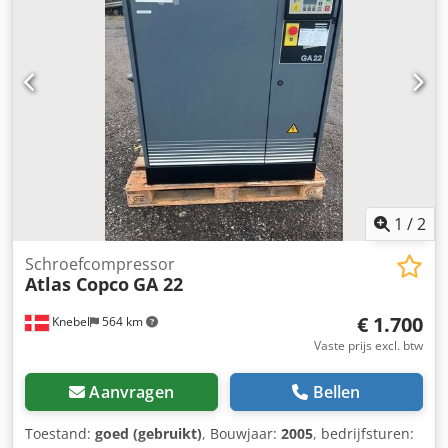
1
/
2
Schroefcompressor
Atlas Copco
GA 22
€ 1.700
Knebel
564 km
Vaste prijs excl. btw
Aanvragen
Bellen
Toestand:
goed (gebruikt)
, Bouwjaar:
2005
, bedrijfsturen: