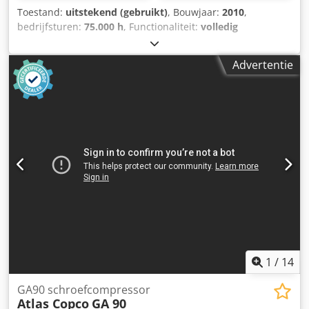
Toestand:
uitstekend (gebruikt)
, Bouwjaar:
2010
,
bedrijfsturen:
75.000 h
, Functionaliteit:
volledig
functioneel
, 55 kW compressor met ingebouwde droger en
frequentieregelaar. Zeer goede staat. Na
Advertentie
onderhoudsbeurt. 3 maanden garantie. Cedpfxev Rmmme
Ac Hjrf
1
/
14
GA90 schroefcompressor
Atlas Copco
GA 90