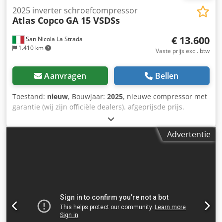
2025 inverter schroefcompressor
Atlas Copco
GA 15 VSDSs
€ 13.600
San Nicola La Strada
1.410 km
Vaste prijs excl. btw
Aanvragen
Bellen
Toestand:
nieuw
, Bouwjaar:
2025
, nieuwe compressor met
garantie (wij zijn officiële dealers). afgeprijsde prijs.
Adviesprijs 25441 euro. Mogelijkheid tot combineren met
Atlas Copco droger (beschikbaar). nieuwste technologische
Advertentie
model. Crodpfxswcm Hio Ac Hjf belangrijkste kenmerken:
maximaal 10 bar Vermogen 15 kW-20 pk luchtstroom liter 7
min 3000 Voor een gedetailleerd technisch gegevensblad
kunt u gerust contact met mij opnemen.