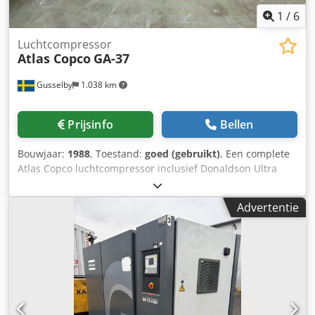
1
/
6
Luchtcompressor
Atlas Copco
GA-37
Gusselby
1.038 km
Prijsinfo
Bellen
Bouwjaar:
1988
, Toestand:
goed (gebruikt)
, Een complete
Atlas Copco luchtcompressor inclusief Donaldson Ultra
Filter en een Tank in goede werkende staat Cjdpfxshpx U
Ao Ac Hjrf
Advertentie