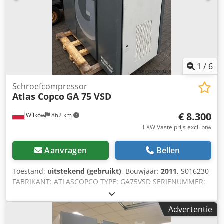
1
/
6
Schroefcompressor
Atlas Copco
GA 75 VSD
€ 8.300
Wilków
862 km
EXW Vaste prijs excl. btw
Aanvragen
Bellen
Toestand:
uitstekend (gebruikt)
, Bouwjaar:
2011
, S016230
FABRIKANT: ATLASCOPCO TYPE: GA75VSD SERIENUMMER:
API658180 Cedpfxezcnu Tj Ac Horf JAAR: 2011 VERMOGEN
(kW): 75 CAPACITEIT (m3/min): 14,68 DRUK (bar): 13 UREN
Advertentie
(DOC/TOTAAL): FREQUENTIEOMVORMER: ja INGEBOUWDE
DROGER: nee WARMTEWISSELAAR: ja GEKOELD