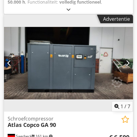
50.000 h
, Functionaliteit:
volledig functioneel
,
totaalgewicht:
850 kg
, Uitrusting:
koeldroger
, 22 kW
schroefcompressor met geïntegreerde koeldroger,
Advertentie
gedemonteerd maar in goede staat. Cedpfx Aezb Drxec
Hsrf
1
/
7
Schroefcompressor
Atlas Copco
GA 90
Saerbeck
161 km