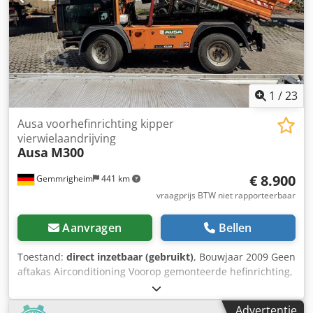
Banden voor maat: 12.5/80-18 Banden voor staat: 80 -
100% Banden achter type: luchtbanden Banden achter
staat: 80 - 100% Beschrijving: MACHINE DIRECT UIT
VOORRAAD VOLLEDIG UITGERUST!!! 03.2026 MP Foto's
Zijschuiver, 3e ventiel, 4e ventiel, werklampen voor,
volledige cabine, CE-certificaat, COMFORTSTOEL,
VOORBEREIDING VOOR STVGO REGISTRATIE /
1
/
23
ACHTERUITRIJSIGNAL / JOYSTICK-BEDIENING RECHTS
Ausa voorhefinrichting kipper
vierwielaandrijving
Ausa
M300
€ 8.900
Gemmrigheim
441 km
vraagprijs BTW niet rapporteerbaar
Aanvragen
Bellen
Toestand:
direct inzetbaar (gebruikt)
, Bouwjaar 2009 Geen
aftakas Airconditioning Voorop gemonteerde hefinrichting,
kipperfunctie voor en achter, hydrauliek,
vierwielaandrijving, hydrostatische aandrijving, direct
Advertentie