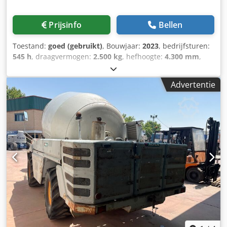
Prijsinfo
Bellen
Toestand:
goed (gebruikt)
, Bouwjaar:
2023
, bedrijfsturen:
545 h
, draagvermogen:
2.500 kg
, hefhoogte:
4.300 mm
,
brandstoftype:
diesel
, masttype:
triplex
, bouwhoogte:
2.340 mm
, Toepassingsgebied: Interne logistiek
Advertentie
Chedoxakw Dspfx Ac Hsa Aantal ventielen: 3 Algemene
staat: zeer goed Technische staat: zeer goed Optische
staat: zeer goed Neem voor meer informatie contact op
met Pieter de Vries , , ) Aanvullende opties en accessoires
derde ventiel