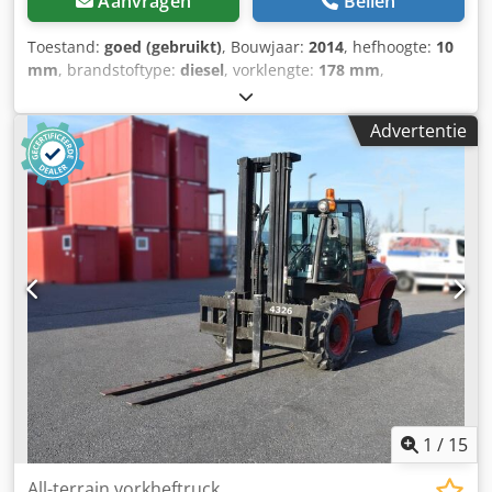
Aanvragen
Bellen
Toestand:
goed (gebruikt)
, Bouwjaar:
2014
, hefhoogte:
10
mm
, brandstoftype:
diesel
, vorklengte:
178 mm
,
Leeggewicht: 8.350 kg Hefvermogen: 4.900 kg Bouwhoogte:
27,7 cm CE-markering: ja Technische staat: goed Cedpfx
Advertentie
Aoxmh Exsc Hoha Optische staat: goed
Transportafmetingen (L x B x H): LxB 3,37 x 2,00 m Land
van productie: ES Neem contact op met Christian Theißen
voor meer informatie. Fabrikant: Ausa Type: C500 Hx4
Bouwjaar: 2014 Producttype: Gebruikt Gegevens: Max.
hefhoogte: 5,48 m Heflast: 4.900 kg Vorklengte: 1,78 m
Aandrijving: Diesel Totale afmetingen (zonder vorken): LxB
3,37 x 2,00 m Bouwhoogte: 2,77 m Eigen gewicht: 8.350 kg
Bijzonderheden: Vierwielaandrijving inschakelbaar, 2-
wielbesturing, zijschuiver: 0,20 m, aanhangerbedrijf
mogelijk. Locatie: 41468 Neuss: direct beschikbaar.
1
/
15
All-terrain vorkheftruck