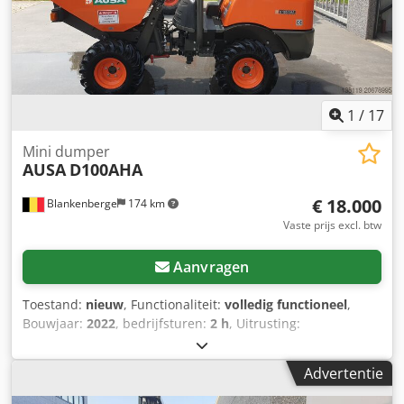
1
/
17
Mini dumper
AUSA
D100AHA
€ 18.000
Blankenberge
174 km
Vaste prijs excl. btw
Aanvragen
Toestand:
nieuw
, Functionaliteit:
volledig functioneel
,
Bouwjaar:
2022
, bedrijfsturen:
2 h
, Uitrusting:
vierwielaandrijving
, nieuwe ausa dumper bouwjaar 2022
hoogkiep hydrostatische aandrijving Chjdpfox Dcmxjx Ac
Advertentie
Hea baanverlichting