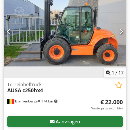
1
/
17
Terreinheftruck
AUSA
c250hx4
€ 22.000
Blankenberge
174 km
Vaste prijs excl. btw
Aanvragen