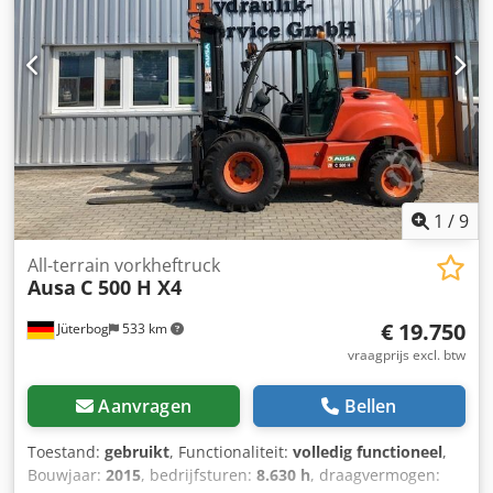
originele lak - Kenteken NL Verkoopprijs: 32.950,-- netto
Goedkope levering ook mogelijk !!! Csdpfxemxkats Ac Hoha
1
/
9
All-terrain vorkheftruck
Ausa
C 500 H X4
€ 19.750
Jüterbog
533 km
vraagprijs excl. btw
Aanvragen
Bellen
Toestand:
gebruikt
, Functionaliteit:
volledig functioneel
,
Bouwjaar:
2015
, bedrijfsturen:
8.630 h
, draagvermogen: