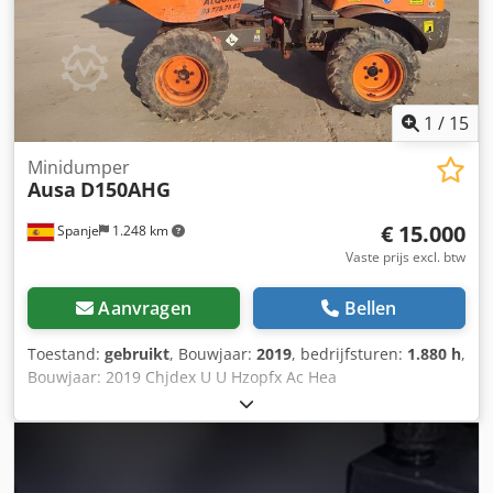
1
/
15
Minidumper
Ausa
D150AHG
€ 15.000
Spanje
1.248 km
Vaste prijs excl. btw
Aanvragen
Bellen
Toestand:
gebruikt
, Bouwjaar:
2019
, bedrijfsturen:
1.880 h
,
Bouwjaar: 2019 Chjdex U U Hzopfx Ac Hea
Toepassingsgebied: Mijnbouw Ledig gewicht: 1.510 kg
Laadvermogen: 1.500 kg GVW: 3.010 kg Afmetingen (LxBxH):
314 x 145 x 265 cm