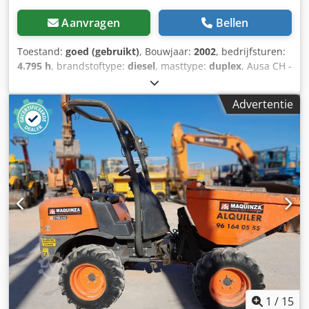
Aanvragen
Bellen
Toestand:
goed (gebruikt)
, Bouwjaar:
2002
, bedrijfsturen:
4.795 h
, brandstoftype:
diesel
, masttype:
duplex
, Ausa CH -
150 X4 Ruwterreinheftruck Duplo Sideshift 4795UUR
ISUZU Diesel 2002 Video kan gestuurd worden via
Advertentie
Whatsapp. Doorlopende voorraad, zie website. Prijzen zijn
af Nuland. Van de Wert Trading B.V. heeft een wisselende
voorraad van machines, truck, trailers en aanbouwdelen.
Al onze leveringen zijn tegen handelsprijzen in AS-IS
condities zonder garanties. (zie onze algemene
voorwaarden) Voor een bezichtiging en/of proefrit kunt u
vrijblijvend een afspraak maken. Cjdpfx Aozqyuyoc Hoha
Bel even vooraf wij zijn niet constant aanwezig. Van de
Wert Trading B.V. Bedrijfsstraat 3 5391 LR Nuland
1
/
15