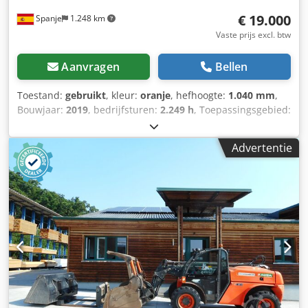
€ 19.000
Spanje
1.248 km
Vaste prijs excl. btw
Aanvragen
Bellen
Toestand:
gebruikt
, kleur:
oranje
, hefhoogte:
1.040 mm
,
Bouwjaar:
2019
, bedrijfsturen:
2.249 h
, Toepassingsgebied:
Mijnbouw Ledig gewicht: 2.780 kg Laadvermogen: 3.500 kg
GVW: 6.280 kg Cedpfjymmhajx Ac Hoha Afmetingen
Advertentie
(LxBxH): 412 x 186 x 296 cm Motor type: Kubota Kubota