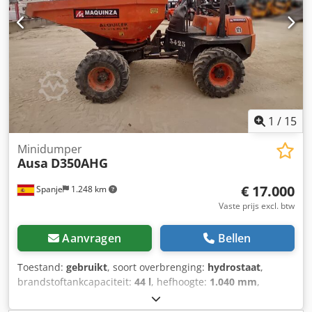
1
/
15
Minidumper
Ausa
D350AHG
€ 17.000
Spanje
1.248 km
Vaste prijs excl. btw
Aanvragen
Bellen
Toestand:
gebruikt
, soort overbrenging:
hydrostaat
,
brandstoftankcapaciteit:
44 l
, hefhoogte:
1.040 mm
,
Bouwjaar:
2017
, bedrijfsturen:
3.420 h
, Transmissie: 2
versnellingen Toepassingsgebied: Mijnbouw Ledig