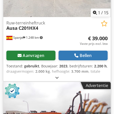
1
/
15
Ruw-terreinheftruck
Ausa
C201HX4
€ 39.000
Spanje
1.248 km
Vaste prijs excl. btw
Aanvragen
Bellen
Toestand:
gebruikt
, Bouwjaar:
2023
, bedrijfsturen:
2.200 h
,
draagvermogen:
2.000 kg
, hefhoogte:
3.700 mm
, totale
hoogte:
1.520 mm
, totale lengte:
4.380 mm
, totale breedte:
4.380 mm
, Uitrusting:
vierwielaandrijving
, Bouwjaar: 2023
Advertentie
Chodpexqficsfx Ac Hea Ledig gewicht: 3.635 kg GVW: 5.635
kg Tankinhoud: 62 liter