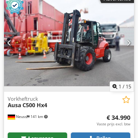
inzetbaar. Optische gebreken, zie foto's. Bij voorkeur
verkoop aan handelaar of voor export. Chjdpfx Acewvf Avs
Hea Fouten voorbehouden. Afbeeldingen/beschrijving
kunnen afwijken.
1
/
15
Vorkheftruck
Ausa
C500 Hx4
€ 34.990
Neuss
141 km
Vaste prijs excl. btw