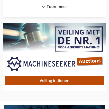
Toon meer
Ammann Av 110 X
Ath 1200
Ausa
Ausa 120 Dh
Ausa 150
Ausa 150 Ahg
Ausa 150 Dg
Ausa 200 Rm
Veiling indienen
Ausa 350 Ahg
Ausa C 11 M
Ausa Cvh 20