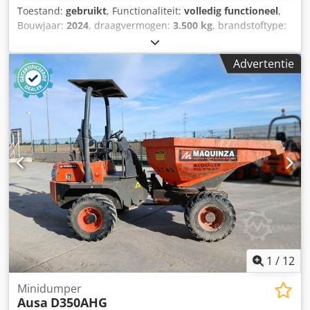
Toestand:
gebruikt
, Functionaliteit:
volledig functioneel
,
Bouwjaar:
2024
, draagvermogen:
3.500 kg
, brandstoftype:
diesel
, leeggewicht:
5.416 kg
, totale lengte:
4.540 mm
,
aandrijftype:
Diesel
, Masttype: Geen Technische staat:
Advertentie
Nieuw Voorband type: Lucht Voorband maat: 16/70-20
Achterband type: Lucht Cjdpfxjxgknce Ac Hsha Achterband
maat: 12-16,5 CE-certificaat,
1
/
12
Minidumper
Ausa
D350AHG