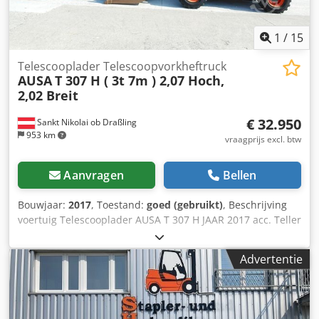
1
/
15
Telescooplader Telescoopvorkheftruck
AUSA
T 307 H ( 3t 7m ) 2,07 Hoch,
2,02 Breit
€ 32.950
Sankt Nikolai ob Draßling
953 km
vraagprijs excl. btw
Aanvragen
Bellen
Bouwjaar:
2017
, Toestand:
goed (gebruikt)
, Beschrijving
voertuig Telescooplader AUSA T 307 H JAAR 2017 acc. Teller
8.832 uur 3 ton hefvermogen 7 meter hefhoogte 63 KW
Kubota turbomotor slechts 2,07 meter stahoogte slechts
Advertentie
2,02 meter totale breedte - incl. grijper - incl. grondschop -
incl. palletvork - hydr. snelwissel - 3e cirkel naar
vorkenbord - aandrijving op alle wielen - 3 stuurstanden -
joystick bediening - Onmiddellijk klaar voor gebruik -