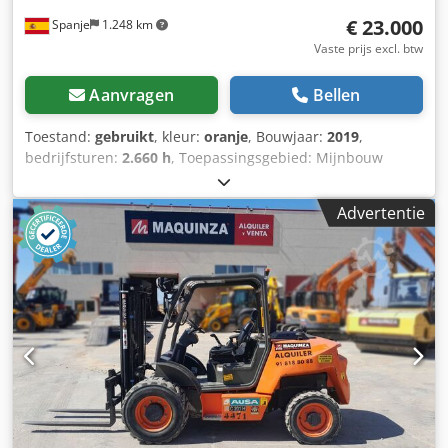
€ 23.000
Spanje
1.248 km
Vaste prijs excl. btw
Aanvragen
Bellen
Toestand:
gebruikt
, kleur:
oranje
, Bouwjaar:
2019
,
bedrijfsturen:
2.660 h
, Toepassingsgebied: Mijnbouw
Chsdpfx Aozb I Ukjc Hea Merk motor: Kubota
Advertentie