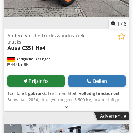
1
/
8
Andere vorkheftrucks & industriële
trucks
Ausa
C351 Hx4
Bietigheim-Bissingen
447 km
Prijsinfo
Bellen
Toestand:
gebruikt
, Functionaliteit:
volledig functioneel
,
Bouwjaar:
2024
, draagvermogen:
3.500 kg
, brandstoftype:
diesel
, leeggewicht:
5.416 kg
, totale lengte:
4.540 mm
,
aandrijftype:
Diesel
, Masttype: Geen Chedpfx Aevcf Umec
Advertentie
Hea Technische staat: Nieuw Type voorbanden: Lucht
Banden voor: 16/70-20 Achterbanden Type: Lucht
Achterbanden Maat: 12-16.5 CE-certificaat, STANDAARD