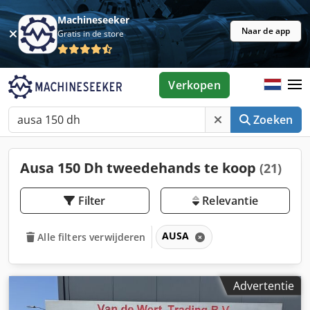
Machineseeker
Naar de app
Gratis in de store
Verkopen
Zoeken
Ausa 150 Dh tweedehands te koop
(21)
Filter
Relevantie
AUSA
Alle filters verwijderen
Advertentie