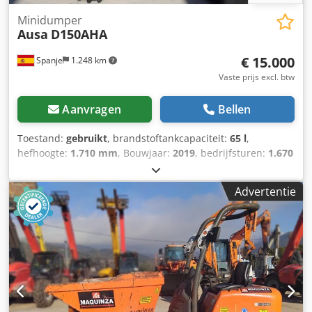
Minidumper
Ausa
D150AHA
€ 15.000
Spanje
1.248 km
Vaste prijs excl. btw
Aanvragen
Bellen
Toestand:
gebruikt
, brandstoftankcapaciteit:
65 l
,
hefhoogte:
1.710 mm
, Bouwjaar:
2019
, bedrijfsturen:
1.670
h
, Toepassingsgebied: Mijnbouw Ledig gewicht: 1.510 kg
Laadvermogen: 1.500 kg Chodpfxszb Nabe Ac Hea GVW:
Advertentie
3.010 kg Afmetingen (LxBxH): 318 x 148 x 261 cm