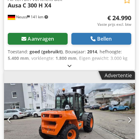
Ausa
C 300 H X4
€ 24.990
Neuss
141 km
Vaste prijs excl. btw
Aanvragen
Bellen
Toestand:
goed (gebruikt)
, Bouwjaar:
2014
, hefhoogte:
5.400 mm
, vorklengte:
1.800 mm
, Eigen gewicht: 3.000 kg
Chjdpfx Aew Uf Rcec Hoa Technische staat: goed Optische
staat: goed Transportafmetingen (L x B x H): 3,38 x 1,83
Advertentie
Neem contact op met Christian Theißen voor meer
informatie. Fabrikant: Ausa Type: C300 Hx4 Bouwjaar: 2014
Productsoort: Gebruikt Gegevens: Max. hefhoogte: 5,40 m
Hefvermogen: 3.000 kg Vorklengte: 1,80 m Aandrijving:
diesel Eigen gewicht: 5.625 kg Totale afmetingen (zonder
vorken): LxB 3,38 x 1,83 m Bouwhoogte: 2,68 m
Bijzonderheden: inschakelbare vierwielaandrijving,
wegverlichting, aanhangergebruik mogelijk. Locatie: 41468
Neuss Direct beschikbaar