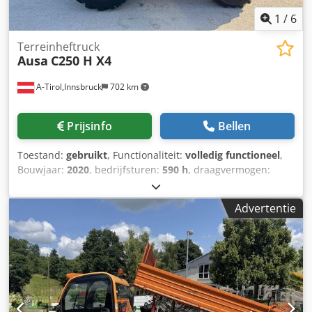
1
/
6
Terreinheftruck
Ausa
C250 H X4
A-Tirol,Innsbruck
702 km
Prijsinfo
Bellen
Toestand:
gebruikt
, Functionaliteit:
volledig functioneel
,
Bouwjaar:
2020
, bedrijfsturen:
590 h
, draagvermogen:
2.500 kg
, hefhoogte:
4.300 mm
, vrije hefhoogte:
1.330 mm
,
brandstoftype:
diesel
, masttype:
triplex
, bouwhoogte:
Advertentie
2.320 mm
, vermogen:
37 kW (50,31 pk)
,
vorkenbordbreedte:
1.600 mm
, vorklengte:
1.200 mm
,
leeggewicht:
4.400 kg
, totale lengte:
4.240 mm
,
aandrijftype:
Diesel
, bouwbreedte:
1.800 mm
, All-terrain
heftruck Chsdpfx Acezrcbre Hea Lastzwaartepunt: 500 mm
Vorkbreedte: 100 mm Vorkdikte: 40 mm Masttype: Triplex
Technische staat: goed Banden voor type: luchtbanden