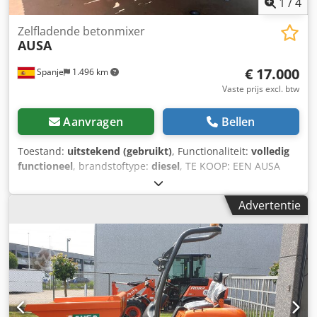
1
/
4
Zelfladende betonmixer
AUSA
€ 17.000
Spanje
1.496 km
Vaste prijs excl. btw
Aanvragen
Bellen
Toestand:
uitstekend (gebruikt)
, Functionaliteit:
volledig
functioneel
, brandstoftype:
diesel
, TE KOOP: EEN AUSA
BETONMIXER VAN 5 M3. IN PERFECTE STAAT, VOLLEDIG
GEKEURD. Chodpfxjzrpyhj Ac Hja
Advertentie