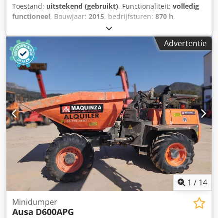
Toestand:
uitstekend (gebruikt)
, Functionaliteit:
volledig
functioneel
, Bouwjaar:
2015
, bedrijfsturen:
870 h
,
Uitrusting:
cabine, palletvorken, zijverschuiving
, nette
ausa ruwterrein heftruck bouwjaar 2015 Cjdox Dcqdjpfx Ac
Advertentie
Hsha urenstand 870 sideshift nieuwe banden achteraan
1
/
14
Minidumper
Ausa
D600APG