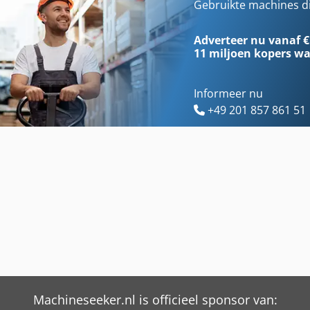
Alpine
Deuvel Machine
Gebruikte machines d
Atm-Machine
Elha
Adverteer nu vanaf €
11 miljoen kopers
wa
Informeer nu
+49 201 857 861 51
Machineseeker.nl is officieel sponsor van: