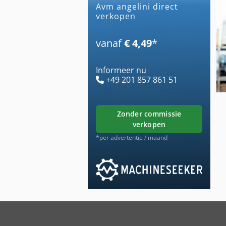
avm angelini direct
verkopen
vanaf
€ 4,49
*
Informeer nu
+49 201 857 861 51
zonder commissie
verkopen
*per advertentie / maand