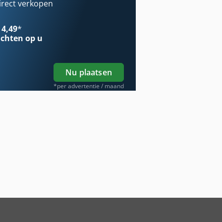
irect verkopen
 4,49
*
chten op u
Nu plaatsen
*per advertentie / maand