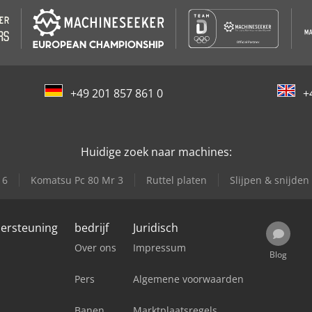
+49 201 857 861 0
+
Huidige zoek naar machines:
 6
Komatsu Pc 80 Mr 3
Ruttel platen
Slijpen & snijden
dersteuning
bedrijf
Juridisch
Over ons
Impressum
Blog
Pers
Algemene voorwaarden
Banen
Marktplaatsregels