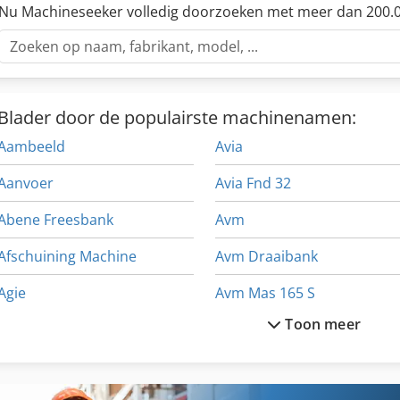
Nu Machineseeker volledig doorzoeken met meer dan 200.0
Blader door de populairste machinenamen:
Aambeeld
Avia
Aanvoer
Avia Fnd 32
Abene Freesbank
Avm
Afschuining Machine
Avm Draaibank
Agie
Avm Mas 165 S
Toon meer
Agie Charmilles
Avn
Almi Al 33
Avyac