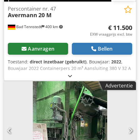
Perscontainer nr. 47
Avermann
20 M
€ 11.500
Bad Tennstedt
400 km
EXW vraagprijs excl. btw
Aanvragen
Bellen
Toestand:
direct inzetbaar (gebruikt)
, Bouwjaar:
2022
,
Bouwjaar 2022 Containerpers 20 m³ Aansluiting 380 V 32 A
CEE 5,5 kW Djdpszlnmyofx Abpjck
Advertentie