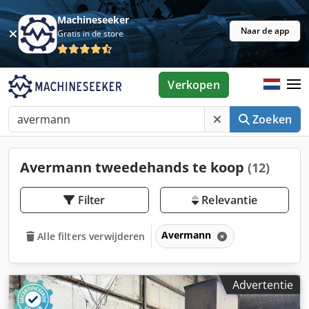
Machineseeker
Naar de app
Gratis in de store
Verkopen
Zoeken
Avermann tweedehands te koop
(12)
Filter
Relevantie
Avermann
Alle filters verwijderen
Advertentie