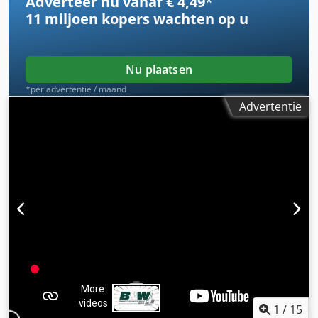
Adverteer nu vanaf € 4,49
*
11 miljoen kopers
wachten op u
Nu plaatsen
*per advertentie / maand
Advertentie
1
/
15