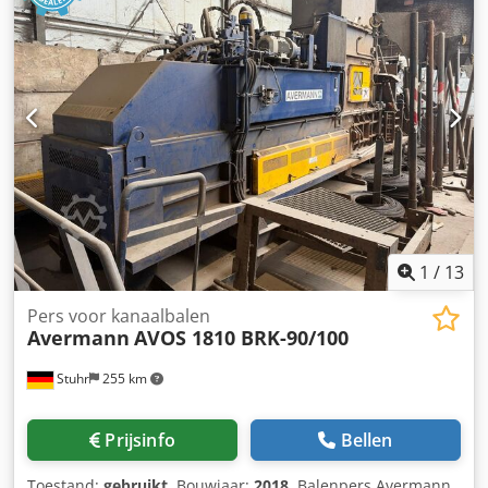
1
/
13
Pers voor kanaalbalen
Avermann
AVOS 1810 BRK-90/100
Stuhr
255 km
Prijsinfo
Bellen
Toestand:
gebruikt
, Bouwjaar:
2018
, Balenpers Avermann,