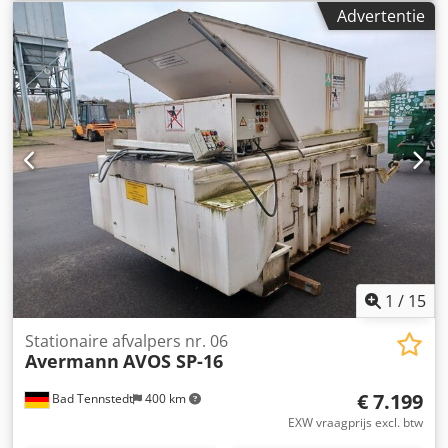
Advertentie
1
/
15
Stationaire afvalpers nr. 06
Avermann
AVOS SP-16
€ 7.199
Bad Tennstedt
400 km
EXW vraagprijs excl. btw