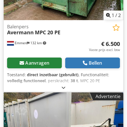
1
/
2
Balenpers
Avermann
MPC 20 PE
€ 6.500
Emmen
132 km
Vaste prijs excl. btw
Aanvragen
Bellen
Toestand:
direct inzetbaar (gebruikt)
, Functionaliteit:
volledig functioneel
, perskracht:
38 t
, MPC 20 PE
perscontainer Djdpfsyiltqox Abpsck
Advertentie