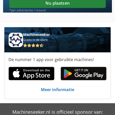
Nu plaatsen
Ammann Avh 6020
*per advertentie / maand
Ammann Avh 6030
Ammann Avh 7010
Machineseeker
Gratis in de store
Ammann Avh 8020
Ammann Avp 1033
De nummer 1 app voor gebruikte machines!
Ammann Avp 1240
Ammann Avp 1850
Ammann Avp 2220
Meer informatie
Ammann Avp 2620
Ammann Avp 3020
Machineseeker.nl is officieel sponsor van:
Ammann Avp 3520