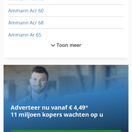
Ammann Acr 60
Ammann Acr 68
Ammann Ar 65
Toon meer
Ammann Av 110 X
Ammann Av 12
Ammann Av 20
Ammann Av 23
Ammann Av 26
Adverteer nu vanaf € 4,49
*
Ammann Av 95
11 miljoen kopers
wachten op u
Ammann Avh 4020
Ammann Avh 5020