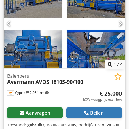
1
/
4
Balenpers
Avermann
AVOS 1810S-90/100
€ 25.000
Cyprus
2.934 km
EXW vraagprijs excl. btw
Aanvragen
Bellen
Toestand:
gebruikt
, Bouwjaar:
2005
, bedrijfsturen:
24.500