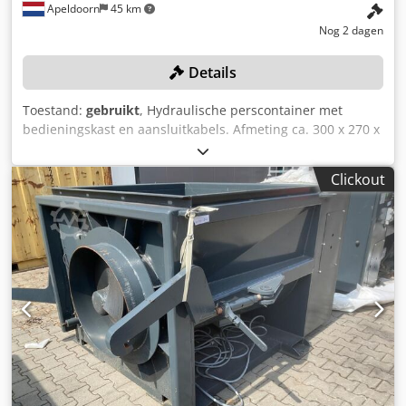
Apeldoorn
45 km
Nog 2 dagen
Details
Toestand:
gebruikt
, Hydraulische perscontainer met
bedieningskast en aansluitkabels. Afmeting ca. 300 x 270 x
300 cm. Dedpfxszncaye Abpjck Specificaties: Type:
perscontainer Aandrijving: hydraulisch Uitvoering: stalen
Clickout
container met persunit en bedieningskast Afmeting (ca.):
300 x 270 x 300 cm Conditie: gebruikt