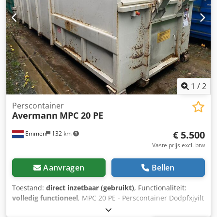
1
/
2
Perscontainer
Avermann
MPC 20 PE
€ 5.500
Emmen
132 km
Vaste prijs excl. btw
Aanvragen
Bellen
Toestand:
direct inzetbaar (gebruikt)
, Functionaliteit:
volledig functioneel
, MPC 20 PE - Perscontainer Dodpfxjyilt
Do Abpeck