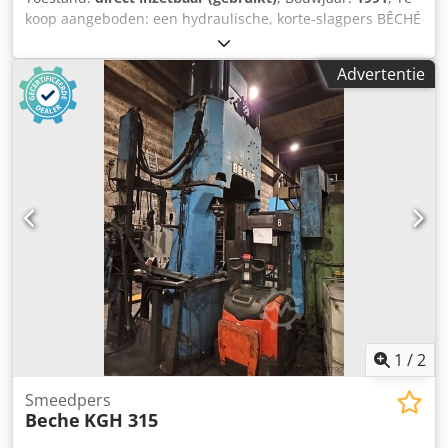
koop aangeboden: een hydraulische, korte-slagpers BÊCHÉ
voor warmvormen en perssmiden van werkstukken.
Werkvermogen: 16 kJ, continu slagfrequentie bij maximale
Advertentie
belasting: ca. 32/min - 38/min, maximale slagfrequentie:
122/min, stempelsnelheid: 5,1 m/s, debiet van de hoofd-
aandrijf pomp: 187,5 l/min, debiet van de circulatiepomp:
120 l/min, olietoevoer in de aandrijfkop: 550 l, vrije ruimte
tussen de geleiders: 520 mm, werkhoogte tot bovenkant
stempel: 750 mm, stempeldiepte: 470 mm, invoerdiepte:
550 mm, pershoogte min./max.: 120 mm/320 mm.
Totaalgewicht: ca. 23,2 ton, geschroefde constructie, totale
afmetingen X/Y/Z: ca. 1485 mm/825 mm/4552 mm,
benodigde ruimte/fundamentafmetingen max. X/Y: ca.
3350 mm/3300 mm. Een bezichtiging ter plaatse is
mogelijk. Dcsdpfszrhhwox Ad Sek
1
/
2
Smeedpers
Beche
KGH 315