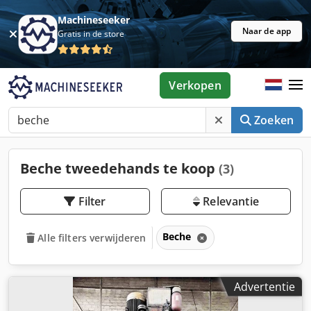
Machineseeker
Naar de app
Gratis in de store
Verkopen
Zoeken
Beche tweedehands te koop
(3)
Filter
Relevantie
Beche
Alle filters verwijderen
Advertentie