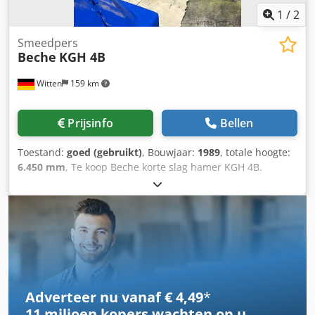
1
/
2
Smeedpers
Beche
KGH 4B
Witten
159 km
Prijsinfo
Bellen
Toestand:
goed (gebruikt)
, Bouwjaar:
1989
, totale hoogte:
6.450 mm
, Te koop Beche korte slag hamer KGH 4B.
Dodport Uc Esfx Ad Ssck Machinegewicht 65 ton
Werkcapaciteit 40 kJ Max. slagfrequentie 98 min max.
bruikbaar aantal slagen 41 min max. slag 790 mm Machine
is gedemonteerd Technische gegevens op aanvraag
Adverteer nu vanaf € 4,49
*
11 miljoen kopers
wachten op u