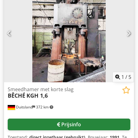
1
/
5
Smeedhamer met korte slag
BÊCHÉ
KGH 1,6
Duitsland
372 km
Prijsinfo
Toestand:
direct inzetbaar (gebruikt)
, Bouwjaar:
1991
, Te