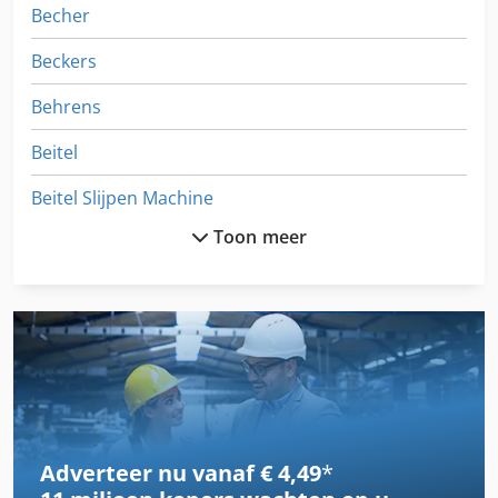
Becher
Beckers
Behrens
Beitel
Beitel Slijpen Machine
Toon meer
Beitsen Machine
Benzinger
Berrenberg
Besaeumer
Beugel-Met Schacht
Adverteer nu vanaf € 4,49
*
Beugelzaag