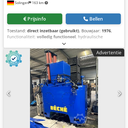
Solingen
163 km
Prijsinfo
Bellen
Toestand:
direct inzetbaar (gebruikt)
, Bouwjaar:
1976
,
Functionaliteit:
volledig functioneel
, hydraulische
smeedhamer (H5) Fabrikant: BECHE Type: KGH 31,5
Bouwjaar: 1976 Energie: 31,5 kJ Machinefundament met
Advertentie
veerelementen Smederijoven gasgestookt vermogen: 400
kW Dcedpoziw N Eofx Ad Sok nieuwe Siemens S7-
besturing, gereviseerd