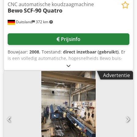
CNC automatische koudzaagmachine
Bewo
SCF-90 Quatro
Duitsland
372 km
Prijsinfo
Bouwjaar:
2008
, Toestand:
direct inzetbaar (gebruikt)
, Er
is een volledig automatische, hogesnelheids Bewo buis-
cirkelzaag beschikbaar. Rondbuis diameterbereik: 8 mm–
90 mm, min. vierkantprofielafmetingen X/Y: 10 mm/10 mm,
Advertentie
max. vierkantprofielafmetingen X/Y: 80 mm/80 mm,
toevoersnelheid: 50 m/min–300 m/min, zaagblad diameter:
350 mm, maximale verwerkingscapaciteit: 8000 stuks/uur,
maximale gelijktijdige bewerking: 4 buizen. Documentatie
aanwezig. Bezichtigen ter plaatse is mogelijk. Chsdpsy Nm
Umofx Ag Hsa