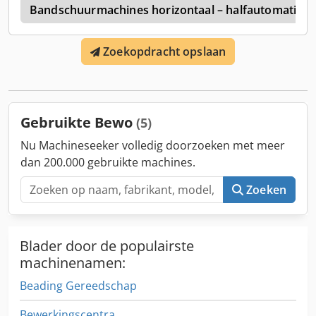
l
Bandschuurmachines horizontaal – halfautomatisch 
Zoekopdracht opslaan
Gebruikte Bewo
(5)
Nu Machineseeker volledig doorzoeken met meer
dan 200.000 gebruikte machines.
Zoeken
Blader door de populairste
machinenamen:
Beading Gereedschap
Bewerkingscentra