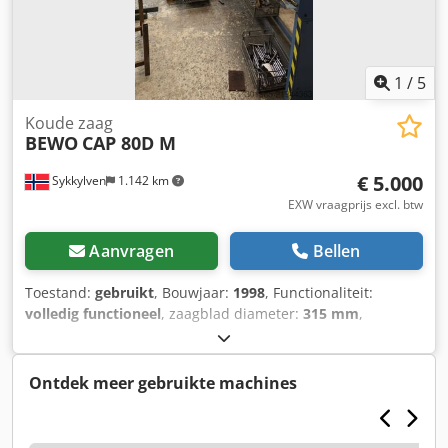
1
/
5
Koude zaag
BEWO
CAP 80D M
€ 5.000
Sykkylven
1.142 km
EXW vraagprijs excl. btw
Aanvragen
Bellen
Toestand:
gebruikt
, Bouwjaar:
1998
, Functionaliteit:
volledig functioneel
, zaagblad diameter:
315 mm
,
snijhoogte (max.):
80 mm
, aanvoer lengte X-as:
7.500 mm
,
voedingslengte Y-as:
6.000 mm
, totale lengte:
13.000 mm
,
totale hoogte:
1.700 mm
, totale breedte:
2.300 mm
,
Ontdek meer gebruikte machines
totaalgewicht:
5.000 kg
, Zaagbereik vierkant staal bij 45°:
1
mm
, Zaagbereik vierkant staal bij 90°:
1 mm
, snijdiameter:
80 mm
, Siemens besturing Cedpoy S Abnefx Ag Hjha