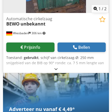
1
/
2
Automatische cirkelzaag
BEWO
unbekannt
Wiesbaden
306 km
Prijsinfo
Bellen
Toestand:
gebruikt
, schijf van cirkelzaag-Ø: 250 mm
snijgebied van de BIB op 90° ronde: ca. 7 5 mm lengte van
de haren: 500 mm elektrische aansluiting: 380 V zagen
rijden: 0,75/1,1 kW ruimte nodig: 1700/2100 x 900 x 1440
mm gewicht: 355 kg Chjdpfxsbbbhno Ag Hea
Adverteer nu vanaf € 4,49
*