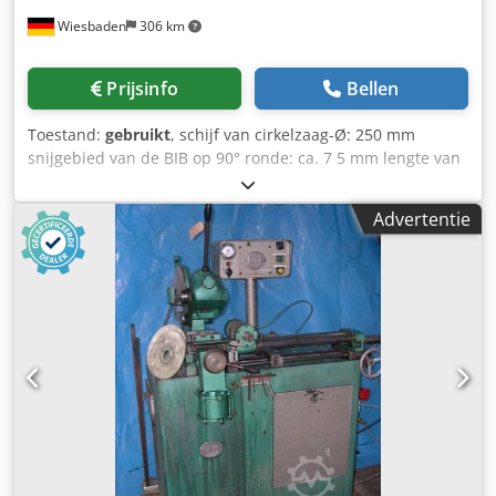
Wiesbaden
306 km
Prijsinfo
Bellen
Toestand:
gebruikt
, schijf van cirkelzaag-Ø: 250 mm
snijgebied van de BIB op 90° ronde: ca. 7 5 mm lengte van
de haren: 500 mm elektrische aansluiting: 380 V zagen
rijden: 0,75/1,1 kW ruimte nodig: 1700/2100 x 900 x 1440
Advertentie
mm gewicht: 355 kg Cedjb N Ehdspfx Ag Heha