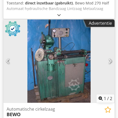
Toestand:
direct inzetbaar (gebruikt)
, Bewo Mod 270 Half
Automaat hydraulische Bandzaag Lintzaag Metaalzaag
#2050230 Maximaal inspan: 210x210mm Afmetingen:
130cm x 80cm x 140cm (LxBxH) 380v Variabele
Advertentie
zaagsnelheid Met koelpomp Met extra zaaglint Video
beschikbaar op ons YouTube kanaal. Chodpoylppwofx Ag
Hja Locatie: Budel, Nederland Transport mogelijk tegen
meer prijs Bel of mail voor meer informatie Bekijk ook onze
andere advertenties Tevens zijn wij het hele jaar door
opzoek naar industriële machines. Heeft u overbodige
machines, mail ze ons met foto's en informatie. De
verkoper is niet aansprakelijk voor type- of
gegevensoverdrachtsfouten. De machine is qua uiterlijk,
techniek en slijtage in overeenstemming met de leeftijd,
gebruikte machines worden zonder garantie verkocht. De
weergegeven prijs is exclusief btw (Tenzij anders vermeld)
1
/
2
Automatische cirkelzaag
BEWO