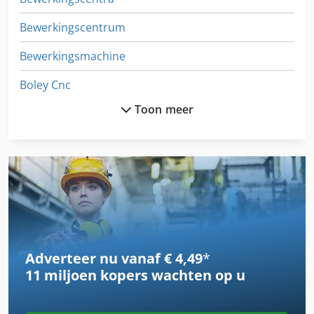
Bewerkingscentrum
Bewerkingsmachine
Boley Cnc
Toon meer
Cnc - Freesmachine
Cnc Houtbewerking
Cnc Portaal Freesmachine
Ebeha
Fp1
Adverteer nu vanaf € 4,49
*
Freesmachine
11 miljoen kopers
wachten op u
Freesmachine Cnc