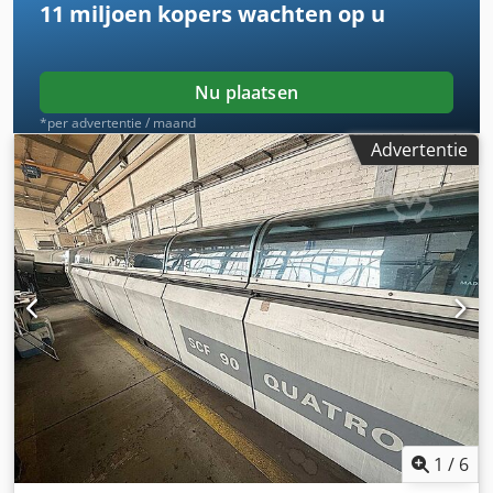
11 miljoen kopers
wachten op u
Nu plaatsen
*per advertentie / maand
Advertentie
1
/
6