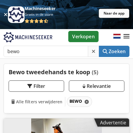
Machineseeker
Naar de app
Gratis in de store
Verkopen
Zoeken
Bewo tweedehands te koop
(5)
Filter
Relevantie
BEWO
Alle filters verwijderen
Advertentie