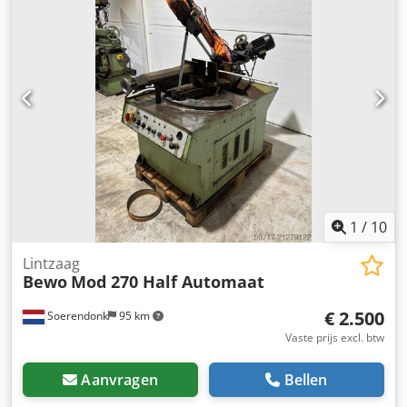
1
/
10
Lintzaag
Bewo
Mod 270 Half Automaat
€ 2.500
Soerendonk
95 km
Vaste prijs excl. btw
Aanvragen
Bellen