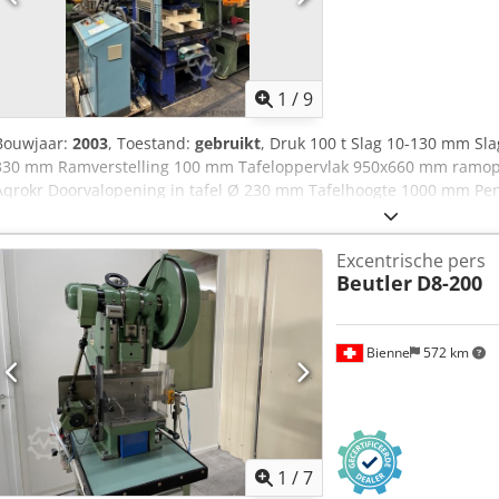
1
/
9
Bouwjaar:
2003
, Toestand:
gebruikt
, Druk 100 t Slag 10-130 mm Sl
330 mm Ramverstelling 100 mm Tafeloppervlak 950x660 mm ramop
Aqrokr Doorvalopening in tafel Ø 230 mm Tafelhoogte 1000 mm Pe
vermogen 7,5 kW Machinegewicht ca. 7 ton Pneumatische koppelin
persbesturing Centrale oliesmering Hydraulische overbelastingsbe
Excentrische pers
slagverstelling Handmatige ramverstelling Tweehandbediening Vo
Beutler
D8-200
40/78, bouwjaar 2003 Aanvoercontrole HDS 50 BSA haspel NO20/40
Bienne
572 km
1
/
7