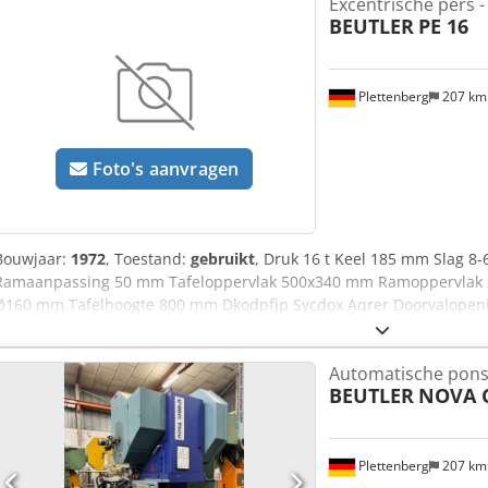
Excentrische pers 
BEUTLER
PE 16
Plettenberg
207 k
Foto's aanvragen
Bouwjaar:
1972
, Toestand:
gebruikt
, Druk 16 t Keel 185 mm Slag 8
Ramaanpassing 50 mm Tafeloppervlak 500x340 mm Ramoppervlak 2
Ø160 mm Tafelhoogte 800 mm Dkodpfjp Sycdox Aqrer Doorvalopeni
ca. 1,5 t Benodigde ruimte ca. 1200x1200x2000 mm Roterende wig
hoogte verstelbare tafel
Automatische pon
BEUTLER
NOVA C
Plettenberg
207 k