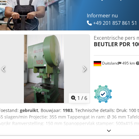
Informeer nu
+49 201 857 861 51
Excentrische pers 
BEUTLER
PDR 10
Duitsland
495 km
1
/
6
Toestand:
gebruikt
, Bouwjaar:
1983
, Technische details: Druk: 100
55 slagen/min Projectie: 355 mm Tappengat in ram: Ø 36 mm Tafe
Aqrjkr Ramverstelling: 150 mm Spanoppervlak stamper: 500x415 m
Maximale afstand tussen tafel en ram: 390 mm Opening in de tafe
vermogen: 11 kW Machinegewicht ca.: 7,5 ton Machineafmetingen c