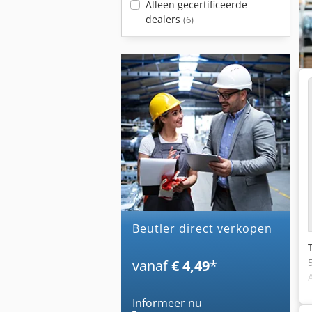
Alleen gecertificeerde
dealers
(6)
beutler direct verkopen
vanaf
€ 4,49
*
Informeer nu