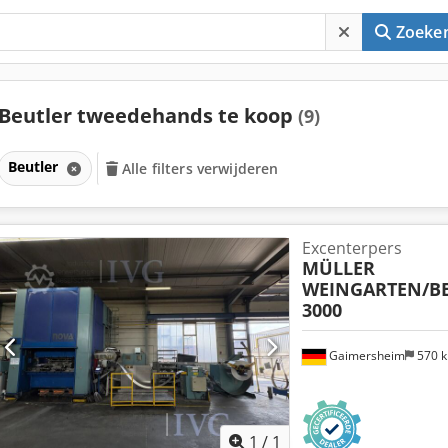
Zoeke
Beutler tweedehands te koop
(9)
Beutler
Alle filters verwijderen
Excenterpers
MÜLLER
WEINGARTEN/B
3000
Gaimersheim
570 
1
/
1