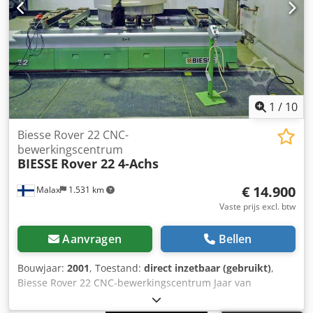
gereedschapsmagazijn met 8 posities. Ideaal voor
veeleisende houtbewerkingen – voorzien van een 21,5"
LCD-monitor en Industry 4.0-integratie. Grijp de kans om
dit BIESSE Rover PLAST A FT 1536 CNC
houtbewerkingscentrum te kopen. Neem contact met ons
op voor meer informatie. Toepassingstypen Codpfjx Nr
Npex Aamorf CNC-houtbewerking
1
/
10
Biesse Rover 22 CNC-
bewerkingscentrum
BIESSE
Rover 22 4-Achs
€ 14.900
Malax
1.531 km
Vaste prijs excl. btw
Aanvragen
Bellen
Bouwjaar:
2001
, Toestand:
direct inzetbaar (gebruikt)
,
Biesse Rover 22 CNC-bewerkingscentrum Jaar van
fabricage 2001 SN 07498 Werkbereik 4 assen X-as 3060
mm Y-as 1080 mm Z-as 155 mm 6 consoles met 18 vacuüm