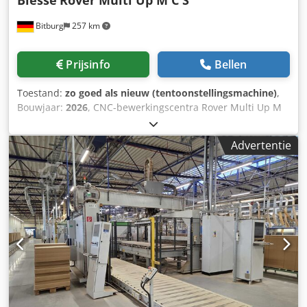
Biesse
Rover Multi Up M C S
geleverd in haar feitelijke en juridische staat (“zoals gezien
Bitburg
257 km
en goedgekeurd”) op basis van fotodocumentatie en
technische/commerciële documenten met beschrijvend
karakter. De koper heeft het recht de goederen voor
Prijsinfo
Bellen
afhaling te inspecteren en is verantwoordelijk voor
installatie, bevestiging en gebruik van de machine op de
Toestand:
zo goed als nieuw (tentoonstellingsmachine)
,
bestemming. Externe referentie: 8173
Bouwjaar:
2026
, CNC-bewerkingscentra Rover Multi Up M
C S Werkbereik * : X = 3280 mm; Y = van 1580 tot 1660 mm,
afhankelijk van de werkomstandigheden Z = 200 mm – 5-
Advertentie
assige bewerkingsunit en boorkop, met vacuümmodules
H=74 mm Z = 245 mm – 5-assige bewerkingsunit en
boorkop, met vacuümmodules H=29 mm Werkstukdoorvoer
* : Y = 1900 mm Asverplaatsingen * : X = 3706 mm; Y =
2294 mm; Z1 = 515 mm; Z2 = 371 mm VACUÜMSYSTEEM
Opdeling van het vacuümsysteem in 2 werkzones en 2
spanvelden in X-richting. HULPVACUÜMSYSTEEM – 2 zones
Maakt het mogelijk werkstukken te spannen met behulp
van vacuümsjablonen. Afstandsbediening RM850 Rover
Multi Up M C S Paneel – Multi Purpose Regular
Configuratie 2 Compatibel met de gereedschapcarrousel