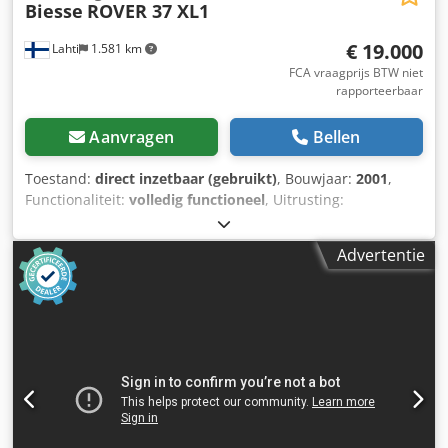
Biesse
ROVER 37 XL1
€ 19.000
Lahti
1.581 km
FCA vraagprijs BTW niet
rapporteerbaar
Aanvragen
Bellen
Toestand:
direct inzetbaar (gebruikt)
, Bouwjaar:
2001
,
Functionaliteit:
volledig functioneel
, Uitrusting:
documentatie / handleiding
, Buiten gebruik gesteld in juli
2026, omdat het niet langer nodig was. Cjdjznk Rmjpfx
Advertentie
Aamjrf