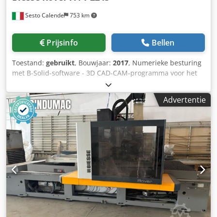
Sesto Calende
753 km
Prijsinfo
Bellen
Toestand:
gebruikt
, Bouwjaar:
2017
, Numerieke besturing
met B-Solid-software - 3D CAD-CAM-programma voor het
ontwerpen, simuleren en beheren van processen
Bewerkingscentra en boormachines van Biesse BNest
Advertentie
Software - softwaremodule voor verwerking in nestmodus
waarmee u projecten kunt aanmaken bevat de lijst van
artikelen met de te produceren hoeveelheden en de lijst
van te gebruiken panelen met als doel materiaalverbruik
en verwerkingstijden te minimaliseren Werkbereik in X-as
mm 4300 Werkbereik in Y-as mm 2200 N° 2 werkvelden
Nestwerkplan Automatisch laadsysteem met heftafel aan
de zijkant Paneelontgrendelingssysteem met 2 zuignappen
Nr. 1 verticale 3-assige elektrospindel, Kw 13.2, met
automatische gereedschapswissel, type Hsk conus
Automatisch gereedschapswisselsysteem met 16 posities -
gepositioneerd aan de achterkant van de machine BH 10