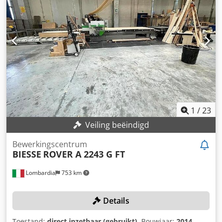
werkbereik (X - Y - Z) bij verlijming mm 5780 x 1650 x 60 Nr.
2 Werkbereiken – vacuümpomp (capaciteit m³/u) 250
Veiligheidsmatten vooraan Gemotoriseerde transportband
voor afvoeren van afval tijdens het bewerken Totale
aansluitwaarde Kw 31,13 Bewerkingsgroepen (boven)
Codpfxsy Nk R Ee Aamsrf Nr. 20 Onafhankelijke verticale
boorspillen Nr. 8 Onafhankelijke horizontale boorspillen
Nr. 1 Verticale freesspil HSK F63 (Kw 13,2) Nr. 1 Cirkelzaag
Lijmunit (Hotmelt- lijm) Rolmateriaal (kant) dikte (min/max)
mm 0,4 - 3 Kantenmagazijn voor rollen (positie nr. 4)
1
/
23
Veiling beëindigd
Bewerkingscentrum
BIESSE
ROVER A 2243 G FT
Lombardia
753 km
Details
Toestand:
direct inzetbaar (gebruikt)
, Bouwjaar:
2014
,