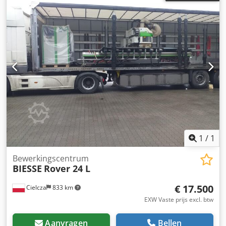
1
/
1
Bewerkingscentrum
BIESSE
Rover 24 L
€ 17.500
Cielcza
833 km
EXW Vaste prijs excl. btw
Aanvragen
Bellen