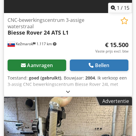
1
/
15
CNC-bewerkingscentrum 3-assige
waterstraal
Biesse
Rover 24 ATS L1
€ 15.500
Kežmarok
1.117 km
Vaste prijs excl. btw
Aanvragen
Bellen
Toestand:
goed (gebruikt)
, Bouwjaar:
2004
, Ik verkoop een
3-assig CNC bewerkingscentrum Biesse Rover 24L met
traverseertafel. Bouwjaar 2004. Configuratie: 3-assige
hoofdspil HSD vers volledig gerepareerd / watergekoeld
Advertentie
RS1600 Gereedschapsmagazijn 7 Posizionen ISO30 op de
kop 1x groevenzaag X-richting Boorkop 14+4+2 boorspindel
Bruikbaar werkoppervlak 4500x1330mm. 2
werkoppervlakken, 4 opspanzones Automatisch systeem
van centrale smering Gecombineerd vermogen 35kW XDNC
2.01 software met handleiding. Pomp Becker 250/300