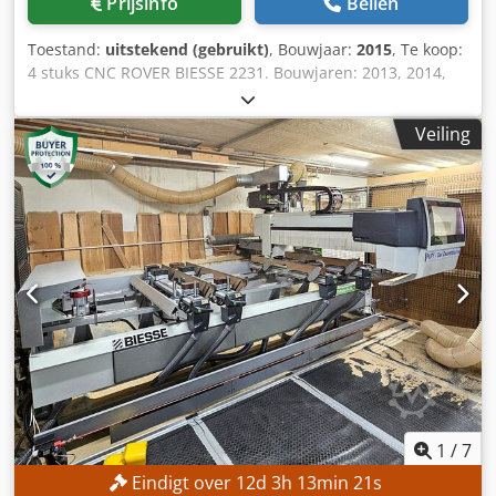
Prijsinfo
Bellen
Toestand:
uitstekend (gebruikt)
, Bouwjaar:
2015
, Te koop:
4 stuks CNC ROVER BIESSE 2231. Bouwjaren: 2013, 2014,
2015, 2016. In zeer goede staat. Credjx Tbk Ropfx Aamof
Veiling
1
/
7
Eindigt over
12
d
3
h
13
min
19
s