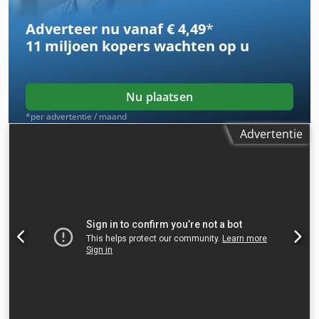
capaciteit 2 x 125m³/h Spanentransportband
Adverteer nu vanaf € 4,49
*
11 miljoen kopers
wachten op u
Nu plaatsen
*per advertentie / maand
Advertentie