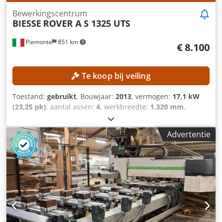
Bewerkingscentrum
BIESSE
ROVER A S 1325 UTS
Piemonte
851 km
€ 8.100
Te koop bij veiling
Toestand:
gebruikt
, Bouwjaar:
2013
, vermogen:
17,1 kW
(23,25 pk)
, aantal assen:
4
, werkbreedte:
1.320 mm
,
freesaspindelsnelheid (max.):
24.000 rpm
, werkende
lengte:
2.500 mm
, TECHNISCHE GEGEVENS Werkbereik X-
Advertentie
as: 2.500 mm Werkbereik Y-as: 1.320 mm Verplaatsing Y-
as: 1.900 mm Maximale plaatgeometrie: 170 mm
Werktabel: console- en geleiderailtabel Aantal bestuurde
assen: 4 Verplaatsingssnelheid X-as: 80 m/min
Verplaatsingssnelheid Y-as: 80 m/min
Verplaatsingssnelheid Z-as: 20 m/min Booreenheid Aantal
booreenheden: 1 Positie van de booreenheid: boven
Verticale boorspindels: 10 Horizontale boorspindels, X-
richting: 4 Horizontale boorspindels, Y-richting: 2 Totaal