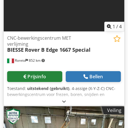
1
/
4
CNC-bewerkingscentrum MET
verlijming
BIESSE
Rover B Edge 1667 Special
Roreto
852 km
Prijsinfo
Bellen
Toestand:
uitstekend (gebruikt)
, 4-assige (X-Y-Z-C) CNC-
bewerkingscentrum voor frezen, boren, snijden en
kantenlijmen. Zwaanhalsmachine PC-besturing Type ?? /
Software Biesse Works Nr. 1 Ondersteuningstafel / console
Veiling
nr. 10 ATS (L = mm 1800) Automatisch
gereedschapswisselsysteem (magazijn/positie nr. 14)
Nuttig werkbereik (X - Y - Z) mm 6735 x 1650 x 290 Nuttig