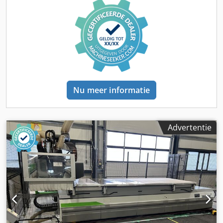
gereedschapsmagazijn met 10 posities 1 vacuümpomp
Voorste veiligheidsmatten Crsdpfxszmtlkj Aamof De
machine wordt in de staat waarin deze zich bevindt, zowel
technisch als juridisch („zoals gezien en geleverd”),
verkocht en geleverd, op basis van fotodocumentatie en
technische/commerciële documenten met een
beschrijvend karakter. De koper heeft het recht om de
goederen vóór aflevering te inspecteren en is
Nu meer informatie
verantwoordelijk voor de installatie, de beveiliging en het
gebruik van de machine op de bestemmingslocatie.
Externe referentie: 8359
Advertentie