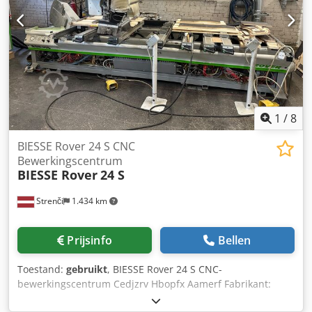
m3/u. 5,5KW Crsdpfx Ajh Txlcsamof Extra vacuüm voor
stencilwerk of extra kleminrichtingen. Goede staat. Uit
voorraad leverbaar. Moet gerepareerd worden:
Handgrepen op traverseertafel, rotatie van ISO30 magazijn
op de kop.
1
/
8
BIESSE Rover 24 S CNC
Bewerkingscentrum
BIESSE Rover
24 S
Strenči
1.434 km
Prijsinfo
Bellen
Toestand:
gebruikt
, BIESSE Rover 24 S CNC-
bewerkingscentrum Cedjzrv Hbopfx Aamerf Fabrikant:
BIESSE Model: Rover 24 S Jaar: 2001 Serienummer: 16171