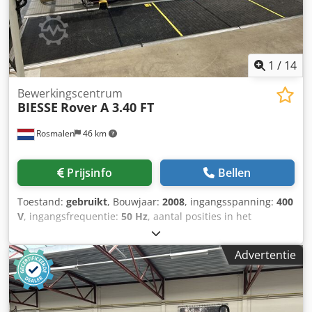
1
/
14
Bewerkingscentrum
BIESSE
Rover A 3.40 FT
Rosmalen
46 km
Prijsinfo
Bellen
Toestand:
gebruikt
, Bouwjaar:
2008
, ingangsspanning:
400
V
, ingangsfrequentie:
50 Hz
, aantal posities in het
gereedschapsmagazijn:
8
, Uitrusting:
CE-markering
,
Biesse Rover ROVER A 3.40 FT K2 CNC-bewerkingscentrum
Advertentie
Beschrijving Werkbereik: X = 3685 mm; Y = 1290 mm; Z =
160 mm De samenstelling omvat: Automatisch
smeersysteem FT-werktafel 4 voorste aanslagen + 4
achterste aanslagen, voorzien van een pneumatisch