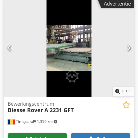
Advertentie
bekerhouders 4 pneumatische bakelieten stangen voor het
heffen van de plaat Verticale elektrospindel 7,5 kW met
automatische gereedschapswissel, ISO 30 conus
Automatische gereedschapswissel 7 posities op de
bewerkingskop Csdpfx Asggxihjamerf Boorkop met 20
spindels als volgt gerangschikt: 7 verticaal in X-as 7
verticaal in Y-as 4 horizontaal in X-as 2 horizontaal in Y-as
Groevenzaag 120mm Veiligheidsmatten 110 m3 / h
vacuümpomp CE-gemarkeerd Gewicht 3500 Kg Technische
specificaties onder voorbehoud
1
/
1
Bewerkingscentrum
Biesse Rover
A 2231 GFT
Timișoara
1.359 km