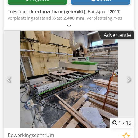
Toestand:
direct inzetbaar (gebruikt)
, Bouwjaar:
2017
,
verplaatsingsafstand X-as:
2.400 mm
, verplaatsing Y-as:
1.200 mm
, aantal assen:
3
, totaalgewicht:
1.700 kg
,
spilsnelheid (max.):
24.000 rpm
, Deze 3-assige BIESSE
Advertentie
ROVER J FT 1224 werd vervaardigd in 2017 en heeft een
werkgebied van 2400 mm bij 1200 mm. Hij bevat een CNC
electrospindel met een maximum toerental van 24.000 tpm
en een vlakke vacuümtafel die ideaal is voor frezen, boren
en plaatbewerking. Overweeg de kans om deze BIESSE
ROVER J FT 1224 CNC houtbewerkingscentrum te kopen.
Neem contact met ons op voor meer informatie over deze
machine. Cjdpfxoyfnp Ae Aamerf • Assen: 3 CNC-gestuurde
(X, Y, Z) • Mogelijkheden: frezen, boren, sponning,
paneelbewerking • Luchttoevoer: 7,5 bar •
Aanzuigluchtsnelheid: 30 m/s Extra uitrusting • Vlakke
vacuümtafel met zuignappen
1
/
15
Bewerkingscentrum