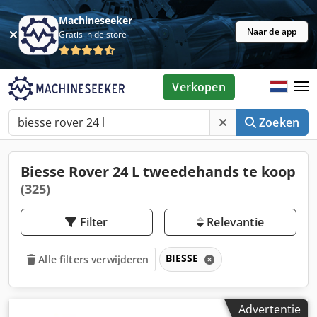
Machineseeker
Naar de app
Gratis in de store
Verkopen
Zoeken
Biesse Rover 24 L tweedehands te koop
(325)
Filter
Relevantie
BIESSE
Alle filters verwijderen
Advertentie