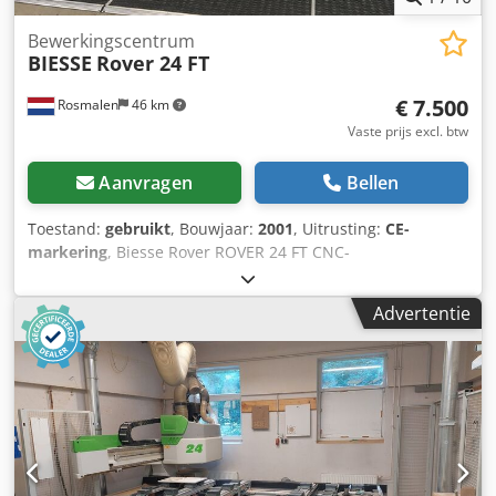
Bewerkingscentrum
BIESSE
Rover 24 FT
€ 7.500
Rosmalen
46 km
Vaste prijs excl. btw
Aanvragen
Bellen
Toestand:
gebruikt
, Bouwjaar:
2001
, Uitrusting:
CE-
markering
, Biesse Rover ROVER 24 FT CNC-
bewerkingscentrum Beschrijving Het werkoppervlak
bestaat uit een roosterplaat die is opgebouwd uit twee
Advertentie
fenolplaten met een afmeting van 1540 x 1250 mm die aan
elkaar gekoppeld kunnen worden. De roosterplaat heeft
een raster van 30 mm en vacuümopeningen van 9 mm in
een raster van 150 mm in de X- en Y-richting. De
roosterplaat is uitgerust met 6 pneumatische
nulpuntklemmen aan de achterkant en 1 aan de linker- en
rechterzijde. Crjdpfx Aszqtztjamsf • Het werkbereik van de
machine is 3100 x 1300 x 155 mm. (Z-slag 250 mm) • De