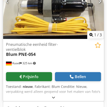
1
/
3
Pneumatische eenheid filter-
ventielblok
Blum
PNE-054
Kusel
325 km
Prijsinfo
Bellen
Toestand:
nieuw
, Fabrikant: Blum Conditie: Nieuw,
verpakking werd alleen geopend voor het maken van foto's
Type: Pneumatiekeenheid Model: PNE-054 Bouwgroep:
Filter-ventielblok Medium: Perslucht Uitvoering:
Onderhouds- en voedereenheid voor pneumatische