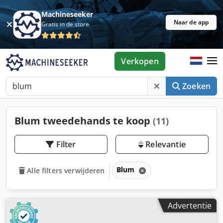
Machineseeker
Naar de app
Gratis in de store
Verkopen
Zoeken
Blum tweedehands te koop
(11)
Filter
Relevantie
Blum
Alle filters verwijderen
Advertentie