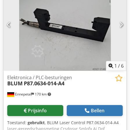
1
/
6
Elektronica / PLC-besturingen
BLUM
P87.0634-014-A4
Ennepetal
170 km
Prijsinfo
Bellen
Toestand:
gebruikt
, BLUM Laser Control P87.0634-014-A4
laser-gereedschapsmeting Crsdpsyr Smlofx Ai Dof