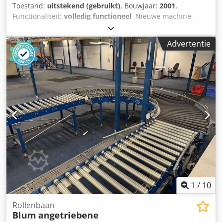
Toestand:
uitstekend (gebruikt)
, Bouwjaar:
2001
,
Functionaliteit:
volledig functioneel
, Nieuwe machine,
gekocht in 2020. Ideaal voor: Meubelproductie
Keukenproductie Timmermannen/meubelmakers
Advertentie
Seriematige boorgaten voor Blum-beslag en scharnieren
Technische specificaties: Crsdpfeznkufjx Ai Dof 3 × 400 V
1,1 kW Professionele industriële uitvoering De machine
komt uit een opheffingspartij van een werkplaats.
Leveringsomvang: Machine Aanslagen/accessoires,
onderstel zoals op de foto's Gebruiksaanwijzing
Bezichtiging/proefdraaien is mogelijk na overleg.
1
/
10
Rollenbaan
Blum
angetriebene