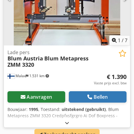
1
/
7
Lade pers
Blum Austria
Blum Metapress
ZMM 3320
€ 1.390
Malax
1.531 km
Vaste prijs excl. btw
Aanvragen
Bellen
Bouwjaar:
1995
, Toestand:
uitstekend (gebruikt)
, Blum
Metapress ZMM 3320 Credpfxsfgrgro Ai Dof Boxpress -
Metabox jaar 1995 S/N AA77 Lengte van de loper min 270
mm, max . 650 mm Karkasbreedte min. 300 mm, max 1200