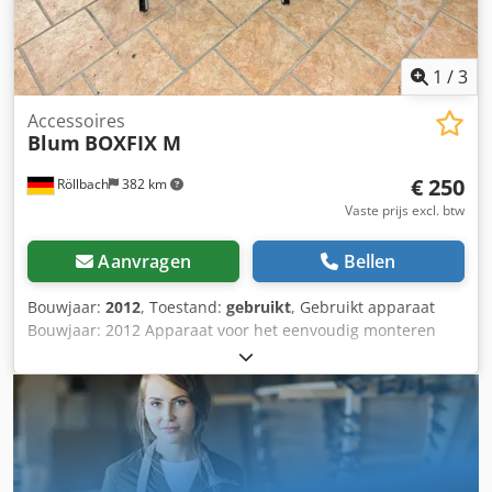
1
/
3
Accessoires
Blum
BOXFIX M
€ 250
Röllbach
382 km
Vaste prijs excl. btw
Aanvragen
Bellen
Bouwjaar:
2012
, Toestand:
gebruikt
, Gebruikt apparaat
Bouwjaar: 2012 Apparaat voor het eenvoudig monteren
van laden Crsdpfxozk Nxuo Ai Dof Beschikbaarheid: op
korte termijn Opslaglocatie: Flörsheim