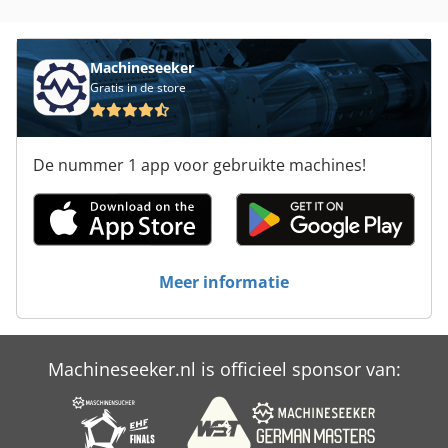
Deckel Maho
Dgl
Machineseeker
Gratis in de store
Dmu
Draaitafel
De nummer 1 app voor gebruikte machines!
Freesmachine
Hinkel Maschine
Machinebankschroef
Meer informatie
Machineklem
Muehl
Machineseeker.nl is officieel sponsor van:
Portaal Freesmachine
Swm Freesmachine