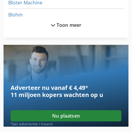
Blister Machine
Blohm
Toon meer
Blum Boxfix
Blum Minipress
Blum Novotest
Bluthard
Bohm Kruse
Adverteer nu vanaf € 4,49
*
Boor Freesmachine
11 miljoen kopers
wachten op u
Boor Slijpmachine
Braun
Nu plaatsen
Deckel
*per advertentie / maand