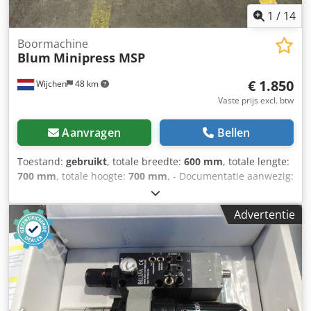
1
/
14
Boormachine
Blum
Minipress MSP
€ 1.850
Wijchen
48 km
Vaste prijs excl. btw
Aanvragen
Bellen
Toestand:
gebruikt
, totale breedte:
600 mm
, totale lengte:
700 mm
, totale hoogte:
700 mm
, - Documentatie aanwezig:
Nee - CE certificaat aanwezig: Nee - Vermogen hoofdmotor
[kW]: 0.75 - Boren inbegrepen: Ja - Gereedschapsleutels
Advertentie
inbegrepen: Ja - Voltage [V]: 400 - Vermogen [kW]: 0.8
Codpfew N Nq Asx Ai Derf - Transportafmetingen: 700mm
x 600mm x 700mm (l x b x h) - Transportcolli [st.]: 1
Financiële informatie BTW: De getoonde prijs is exclusief
BTW BTW/marge: BTW verrekenbaar voor ondernemers
Levering en inruil altijd mogelijk van alles in de industriële
sectoren Yorick Diebels