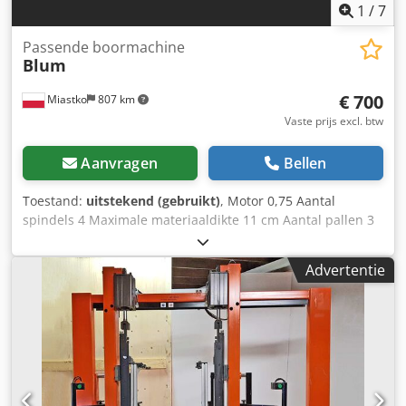
1
/
7
Passende boormachine
Blum
€ 700
Miastko
807 km
Vaste prijs excl. btw
Aanvragen
Bellen
Toestand:
uitstekend (gebruikt)
, Motor 0,75 Aantal
spindels 4 Maximale materiaaldikte 11 cm Aantal pallen 3
Csdpfx Aistrtz Tj Dorf
Advertentie