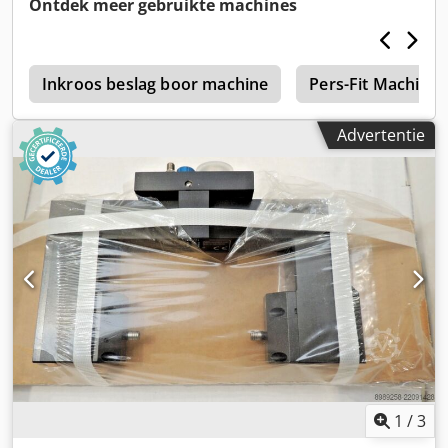
Ontdek meer gebruikte machines
systemen Bestanddelen: Filtereenheid, ventielenheid,
pneumatisch blok Toepassingsgebied: Industriële
automatiserings- en pneumatische toepassingen
d
Montagewijze: Kast- en machinemontering Crsdpfx Aezcw
Inkroos beslag boor machine
Pers-Fit Machine
Enoi Dsf Beschikbaar aantal: 2 stuks
Advertentie
1
/
3