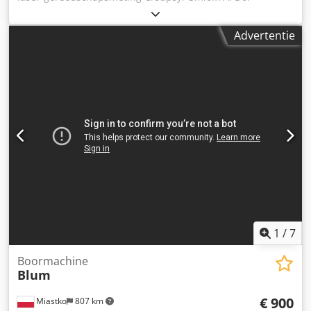
Advertentie
1
/
7
Boormachine
Blum
€ 900
Miastko
807 km