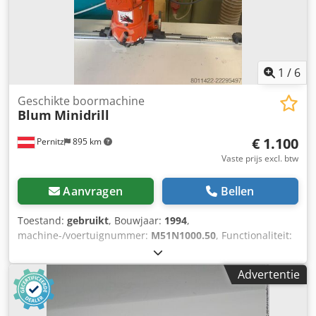
1
/
6
Geschikte boormachine
Blum
Minidrill
€ 1.100
Pernitz
895 km
Vaste prijs excl. btw
Aanvragen
Bellen
Toestand:
gebruikt
, Bouwjaar:
1994
,
machine-/voertuignummer:
M51N1000.50
, Functionaliteit:
volledig functioneel
, vermogen:
0,75 kW (1,02 pk)
,
ingangsspanning:
220 V
, ingangsfrequentie:
50 Hz
, Blum
Advertentie
Minidrill boormachine met meetschaal en onderkast.
Csdpfx Aiezkp Tls Djrf Afmetingen onderkast: L x B x H in
cm: 210 x 60 x 86 cm.