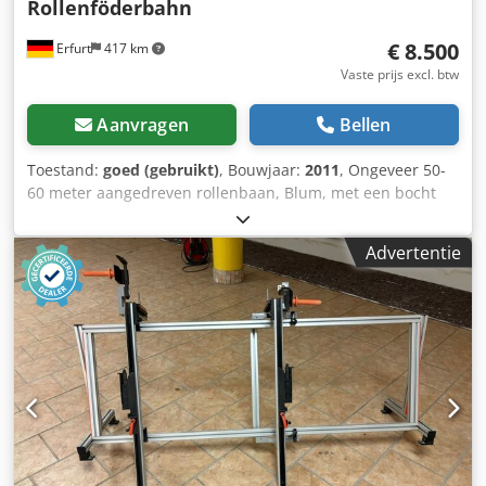
Rollenföderbahn
€ 8.500
Erfurt
417 km
Vaste prijs excl. btw
Aanvragen
Bellen
Toestand:
goed (gebruikt)
, Bouwjaar:
2011
, Ongeveer 50-
60 meter aangedreven rollenbaan, Blum, met een bocht
van 180 graden – gebruikt. Prijs af locatie (netto): slechts €
8.500,-, gedemonteerd, verpakt en klaar voor transport!
Advertentie
Fabrikant: Blum Bouwjaar: 2011 Type: Rollenbaan met
aandrijving Roldiameter: ca. 5 cm Codezpf N Hepfx Ai Dsrf
Rollenafstand: ca. 5 cm Rollenlengte: ca. 59 cm
Elementbreedte: ca. 61 cm Ongeveer 50 – 60 meter (de
exacte lengte moet nog worden gemeten) 1x
rollenbaankromming van 180 graden Verkoop inclusief
poten, enz. Huidige hoogte: ca. 80 cm 230V/400V Staat:
goed Beschikbaarheid: per direct Locatie: regio Erfurt