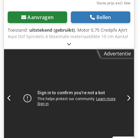
Vaste prijs excl. btw
Aanvragen
Bellen
Toestand:
uitstekend (gebruikt)
, Motor 0,75 Credpfx Ajtrt
Aqoi Dsf Spindels 4 Maximale materiaaldikte 10 cm Aantal
pallen 4 Pneumatische klemmen 2
Advertentie