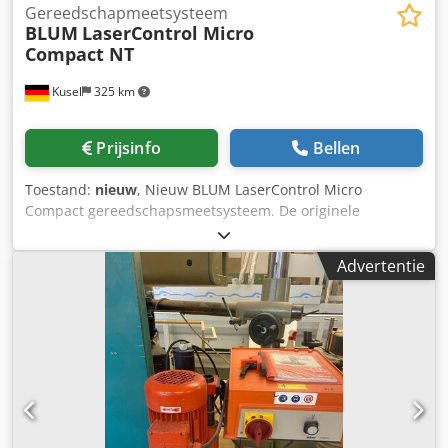
Gereedschapmeetsysteem
BLUM
LaserControl Micro
Compact NT
Kusel
325 km
Prijsinfo
Bellen
Toestand:
nieuw
, Nieuw BLUM LaserControl Micro
Compact gereedschapsmeetsysteem. De originele
verpakking is uitsluitend geopend voor het maken van
foto's. Cedpfx Aszcgzfei Djrf Fabrikant: BLUM-Novotest
Advertentie
Productlijn: LaserControl Micro Compact NT Type: 87.0634-
014-NT-A6365/32-5/S1,6 Apparaattype: Laser-
gereedschapsmeetsysteem Uitvoering: Micro Compact NT
Beschikbare hoeveelheid: 3 stuks