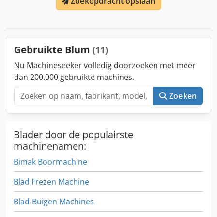
Zoekopdracht opslaan
mm Dikte van de bodem min.13mm, max. 16 mm
Pneumatische pers horizontaal en verticaal voor BLUM
Metabox Systems Afmetingen van de machine LxBxH ca.
2000x1200x2000mm in zeer goede staat Gewicht 700 kg
Gebruikte Blum
(11)
Nu Machineseeker volledig doorzoeken met meer
dan 200.000 gebruikte machines.
Zoeken
Blader door de populairste
machinenamen:
Bimak Boormachine
Blad Frezen Machine
Blad-Buigen Machines