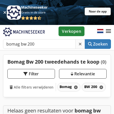
Machineseeker
Naar de app
Gratis in de store
Verkopen
Zoeken
Bomag Bw 200 tweedehands te koop
(0)
Filter
Relevantie
Bomag
BW 200
B
Alle filters verwijderen
Helaas geen resultaten voor
bomag bw