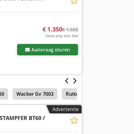
€ 1.350
€ 1.550
Vaste prijs excl. btw
Aanvraag sturen
50
Wacker Gv 7003
Ruttel platen
Advertentie
STAMPFER BT60 /