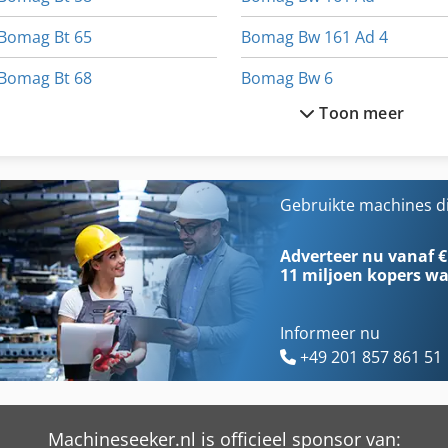
Bomag Bt 65
Bomag Bw 161 Ad 4
Bomag Bt 68
Bomag Bw 6
Toon meer
Bomag Bw 100
Bomag Bw 62 H
Bomag Bw 120
Bomag Bw 65 H
Bomag Bw 120 Ad 2
Bomag Bw 75 S
Gebruikte machines d
Bomag Bw 120 Ad 3
Bomag Bw 80
Adverteer nu vanaf €
11 miljoen kopers
wa
Informeer nu
+49 201 857 861 51
Machineseeker.nl is officieel sponsor van: