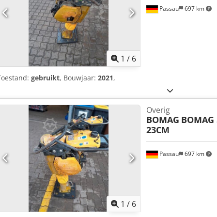
Passau
697 km
1
/
6
Toestand:
gebruikt
, Bouwjaar:
2021
,
Overig
BOMAG
BOMAG 
23CM
Passau
697 km
1
/
6