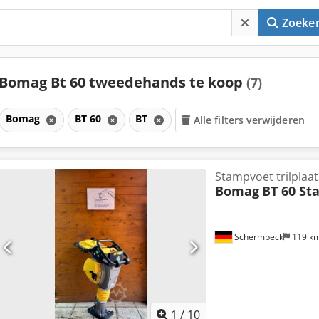
Zoeke
Bomag Bt 60 tweedehands te koop
(7)
Bomag
BT 60
BT
Alle filters verwijderen
Stampvoet trilplaat
Bomag
BT 60 St
Schermbeck
119 k
1
/
10