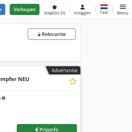
n
Verkopen
Taal
Volglijst
(0)
Inloggen
Menu
Relevantie
Advertentie
ampfer NEU
m
Prijsinfo