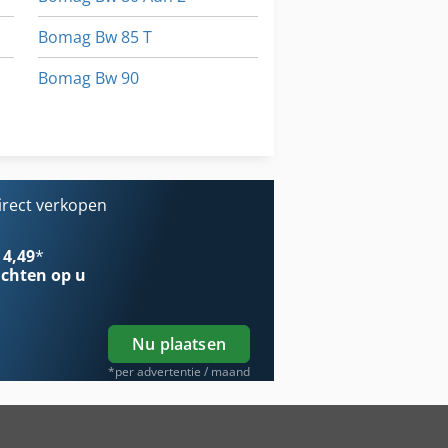
Bomag Bw 85 T
Bomag Bw 90
Bomag Bw 90 Ad
Bomag Bw 90 Ad 2
irect verkopen
 4,49
*
chten op u
Nu plaatsen
*per advertentie / maand