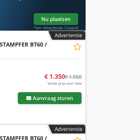
Nu plaatsen
*per advertentie / maand
Advertentie
STAMPFER BT60 /
€ 1.350
€ 1.550
Vaste prijs excl. btw
Aanvraag sturen
Advertentie
STAMPFER BT60 /