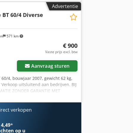
raag nu een offerte aan en verzeker
Advertentie
wij u graag een virtuele bezichtiging
 BT 60/4 Diverse
en
571 km
€ 900
Vaste prijs excl. btw
Aanvraag sturen
60/4, bouwjaar 2007, gewicht 62 kg,
erkoop uitsluitend aan bedrijven. BIJ
ORMATIE ZONDER GARANTIE MET
oopovereenkomsten, facturen, pro-
ene voorwaarden (zie colofon). Crjdpfx
irect verkopen
 4,49
*
chten op u