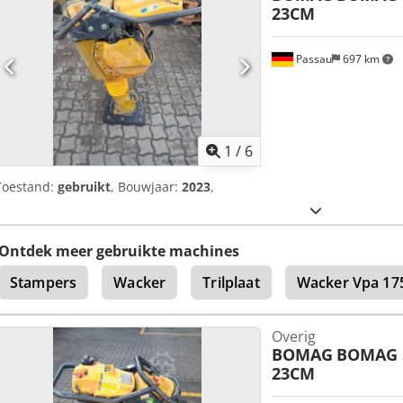
23CM
Passau
697 km
1
/
6
Toestand:
gebruikt
, Bouwjaar:
2023
,
Ontdek meer gebruikte machines
Stampers
Wacker
Trilplaat
Wacker Vpa 17
Overig
BOMAG
BOMAG 
23CM