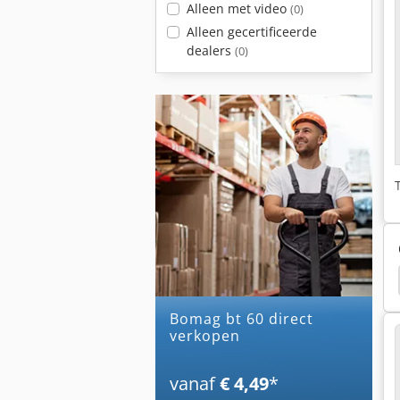
Alleen met video
(0)
Alleen gecertificeerde
dealers
(0)
Neuson 3003
Neuson 3001
Neuson 2503
bomag bt 60 direct
verkopen
vanaf
€ 4,49
*