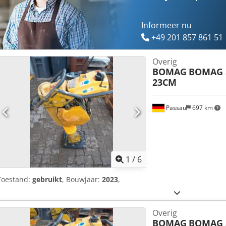
Informeer nu
+49 201 857 861 51
Overig
BOMAG
BOMAG 
23CM
Passau
697 km
1
/
6
Toestand:
gebruikt
, Bouwjaar:
2023
,
Overig
BOMAG
BOMAG 