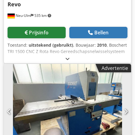
Revo
Neu-Ulm
535 km
Prijsinfo
Bellen
Toestand:
uitstekend (gebruikt)
, Bouwjaar:
2010
, Boschert
TRI 1500 CNC Z Rota Revo Gereedschapsnelwisselsysteem
TRUMPF Stanskracht: 3x 280 kN (28 ton) Station 1: TRUMPF-
systeemgereedschap - Grootte 3 (105 mm) met sproei-
Advertentie
inrichting Station 2: TRUMPF-systeemgereedschap -
Grootte 3 (105 mm), rotatie vrij indexeerbaar Station 3:
TRUMPF-systeemgereedschap/Boschert Revotool - Grootte
3 (105 mm), incl. Revotool 8-voudige gereedschapshouder
Verplaatsingswegen: X-as 3000 mm (herpositionering tot
9999 mm), Y-as 1580 mm Uitlading stansarm: 1730 mm
Gereedschapssysteem TRUMPF Gr. 1-3 (105 mm) Labod
32060 grafische besturing / programmeerbaar voor
werkplaats Max. plaatdikte: 6 mm (klemopening) Max.
slaghoogte: 90 mm, boven en onder traploos
programmeerbaar Stansrestafzuiging Kogelrollen in de