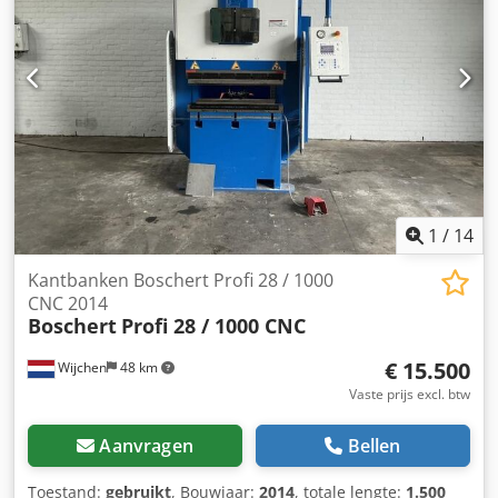
15.800 kg
1
/
14
Kantbanken Boschert Profi 28 / 1000
CNC 2014
Boschert
Profi 28 / 1000 CNC
€ 15.500
Wijchen
48 km
Vaste prijs excl. btw
Aanvragen
Bellen
Toestand:
gebruikt
, Bouwjaar:
2014
, totale lengte:
1.500