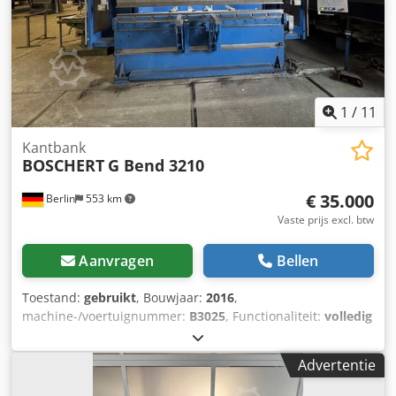
gewerkt kan worden. De geïntegreerde lades zijn ideaal
voor het opbergen van het ponsgereedschap en
toebehoren. Het eenvoudige bedieningsgemak en de
snelle gereedschapswissel maken deze machine
toegankelijk voor iedereen.
1
/
11
Kantbank
BOSCHERT
G Bend 3210
€ 35.000
Berlin
553 km
Vaste prijs excl. btw
Aanvragen
Bellen
Toestand:
gebruikt
, Bouwjaar:
2016
,
machine-/voertuignummer:
B3025
, Functionaliteit:
volledig
functioneel
, bedrijfsturen:
1.004 h
, ingangsspanning:
400
V
, ingangsstroom:
50 A
, Uitrusting:
CE-markering
,
Advertentie
Boschert G-Bend 3210 CNC-kantpers Fabrikant: Boschert
Model: G-Bend 3210 Bouwjaar: 2016 Bedrijfstijden: ca.