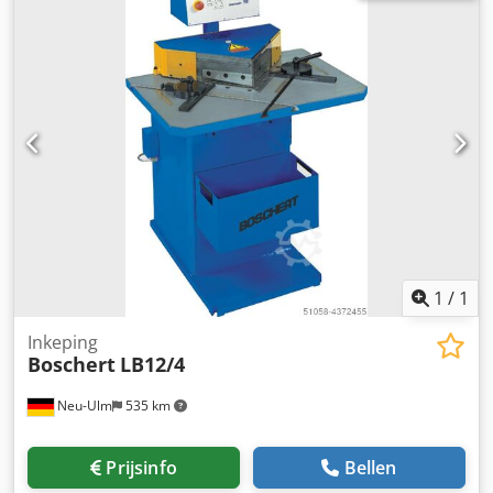
digitaal display Cedodnny Ropfx Aqxerf Pagina aanvallen
nieuwe, Gewicht 2300 kg
1
/
1
Inkeping
Boschert
LB12/4
Neu-Ulm
535 km
Prijsinfo
Bellen