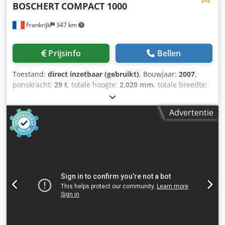
BOSCHERT
COMPACT 1000
Frankrijk
347 km
Prijsinfo
Bellen
Toestand:
direct inzetbaar (gebruikt)
, Bouwjaar:
2007
,
ponskracht:
29 t
, totale hoogte:
2.020 mm
, totale breedte:
3.210 mm
, plaatdikte (max.):
4 mm
, totaalgewicht:
9.300
kg
, productlengte (max.):
4.900 mm
, CNC-ponsmachine,
Advertentie
geproduceerd in 2007. Deze BOSCHERT Compact 1000
heeft een werkbereik van 1.000 × 2.000 mm en een
maximale ponskracht van 280 kN. De machine is geschikt
voor werkstukken tot 150 kg en kan gaten met een
diameter van 105 mm ponsen. Als u op zoek bent naar
hoogwaardige ponsmogelijkheden voor plaatwerk,
overweeg dan de BOSCHERT Compact 1000 die wij te koop
aanbieden. Neem contact met ons op voor meer
informatie. • Conditie: Technisch in zeer goede staat •
Machinestatus: Onder spanning • Vorige toepassing:
Aluminiumplaten, 1–3 mm dik • Meegeleverde