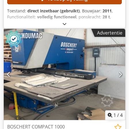
Toestand:
direct inzetbaar (gebruikt)
, Bouwjaar:
2011
,
Functionaliteit:
volledig functioneel
, ponskracht:
28 t
,
werkstukgewicht (max.):
200 kg
, werkbreedte:
3.080 mm
,
werkende lengte:
1.560 mm
, De volgende onderdelen van
Advertentie
de machine zijn vernieuwd: Festo-pneumatisch systeem
Gloednieuw Labod-besturingssysteem Vervanging van de
lagers van de Y-as TECHNISCHE GEGEVENS Werkgebied:
1.560 × 3.080 mm Csdpfx Aqjzl Sraoxjrf Plaatlengte door
herpositionering: max. 9.999 mm Hydraulische
stanskracht: max. 280 kN Werkstukgewicht: max. 200 kg
Positioneersnelheid van de X-as: max. 60 m/min
Positioneersnelheid van de Y-as: max. 60 m/min
Gelijktijdige positioneersnelheid van de X- en Y-as: max. 85
m/min Aantal slagen met standaardhydrauliek: max. 250
slagen/min Aantal slagen met snelhydrauliek: max. 800
slagen/min Opmerking: De machine is reeds
gedemonteerd.
1
/
4
BOSCHERT COMPACT 1000