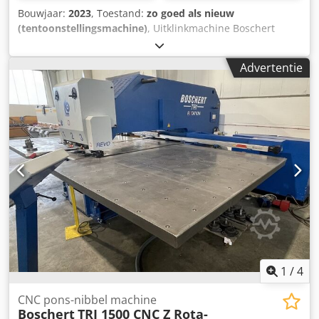
Bouwjaar:
2023
, Toestand:
zo goed als nieuw
(tentoonstellingsmachine)
, Uitklinkmachine Boschert
LB12/4 Kleur machine blauw Ral 5017 Credpefgq Uiefx
Aqxsf Snijhoek 90 Snijcapaciteit 4 mm St42 3 mm roestvrij
Advertentie
staal Aansluitvermogen 4kW Gewicht 760 kg Machine
uitgerust met 2 aanslagen met beweegbare aanslagbalk
aanslaglijst 300 mm binnenaanslag voor het snijden van
stroken tot 225 mm plexi bescherming CE en nieuwe
machine garantie
1
/
4
CNC pons-nibbel machine
Boschert
TRI 1500 CNC Z Rota-