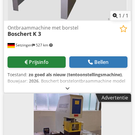
1
/
1
Ontbraammachine met borstel
Boschert
K 3
Setzingen
527 km
Prijsinfo
Bellen
Toestand:
zo goed als nieuw (tentoonstellingsmachine)
,
Bouwjaar:
2026
, Boschert borstelontbraammachine model
K3 voor het ontbramen van rechte plaatkanten en op de
laterale aggragaat geschikt voor uitsparingen en
Advertentie
inkepingen tot 70 mm diep en buitenradii op plaat. 3
motoren á 1,5 kW borsteldiameter : 300 mm Materiaal:
draadborstels VA/staal Materiaalbereik: 0,8-8 mm dikte
Afmetingen machine: Breedte: 1400 mm Hoogte: 580 mm
Diepte: 670 mm Onderstel: 800 mm hoog (werkhoogte 920
mm) Tafelsteun: 200x1400 mm Vasthoudinrichting als