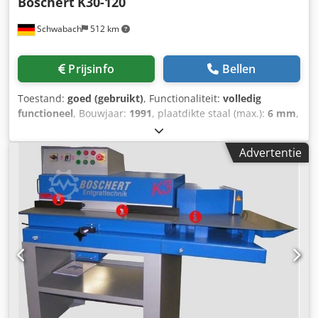
Boschert
K30-120
Schwabach
512 km
Prijsinfo
Bellen
Toestand:
goed (gebruikt)
, Functionaliteit:
volledig
functioneel
, Bouwjaar:
1991
, plaatdikte staal (max.):
6 mm
,
vermogen:
0,004 kW (0,01 pk)
, totaalgewicht:
1.600 kg
,
Snijkracht: 6 mm bij 400 N/mm² 4 mm bij 600 N/mm²
Advertentie
Hoekverstelling: traploos van 30° tot 120° Codpfx Aezp Dr
Tsqxsrf Aandrijfvermogen: ca. 4 kW