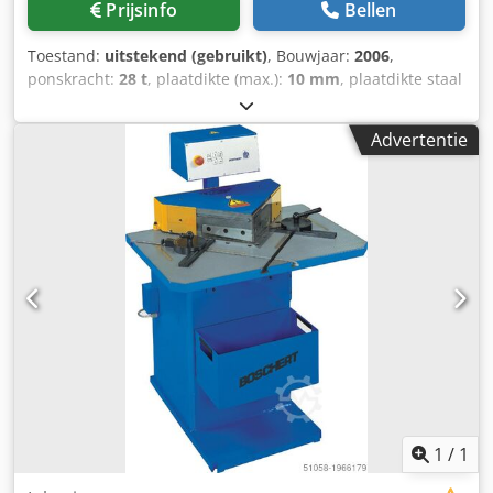
Prijsinfo
Bellen
Toestand:
uitstekend (gebruikt)
, Bouwjaar:
2006
,
ponskracht:
28 t
, plaatdikte (max.):
10 mm
, plaatdikte staal
(max.):
6 mm
, ponspartijdiameter:
105 mm
, keeltdiepte:
1.500 mm
, Boschert TWIN 1500x3000 Rota-Index
Advertentie
Snelwisselsysteem voor gereedschappen van TRUMPF
Station 1: Rotatie met optionele indexering voor Boschert
Multitool Max. ponsdiameter 105 mm, gereedschap
traploos draaibaar Station 2: Max. ponsdiameter 105 mm
met optie voor Boschert Multitool Revotool inzetstuk incl.
8-voudige gereedschapshouder Ponskracht: ja, 280 kN (28
ton) Verplaatsingen x- 2050 mm (doorschuiven tot 9999
mm) y- 1580 mm Crjdox Tp Rfepfx Aqxof Uitlading
ponsarm: 1750 mm Gereedschapsysteem: Trumpf Gr1-3
(105 mm) alsook Boschert Revotool Labod 32060 grafische
besturing / programmeerbaar in de werkplaats Max.
plaatdikte: 6 mm (tangopening) Max. slaghoogte: 90 mm
boven en onder, traploos programmeerbaar Tafelbreedte
links + rechts: ieder 2250 mm Tafeldiepte: 3250 mm
1
/
1
Tafelhoogte: 900 mm Totale breedte: 4900 mm Totale