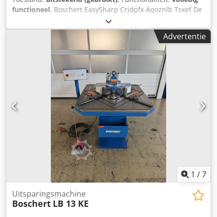
technische gegevens, foto's en informatie over de
functioneel
, Boschert EasySharp Crjdpfx Aqoznlb Tsxef De
uitrusting sturen wij u op aanvraag graag toe. Wij zien uw
Boschert EasySharp is de economische oplossing voor het
aanvraag graag tegemoet.
professioneel naslijpen van stansgereedschappen.
Advertentie
Speciaal ontwikkeld voor de eisen van moderne
plaatbewerking, maakt het het nauwkeurig slijpen van
stempels en matrijzen van verschillende
gereedschapssystemen mogelijk. De EasySharp is
standaard uitgerust voor het slijpen van Trumpf-
gereedschappen, maar op verzoek en tegen een meerprijs
kunnen er ook opnames voor Amada-gereedschappen
worden geleverd. De optische en technische staat van de
EasySharp is zeer goed; deze is dit jaar nog gereviseerd.
Slijpschijfdiameter: 175 mm Hoogteverstelling: 150 mm
Verplaatsingsincrementen: 0,02 mm Werkgebied: 400 mm
x 150 mm Werkhöhe: 1100 mm Afmetingen met onderstel:
800 x 520 x 1300 mm Gewicht: 160 kg
1
/
7
Uitsparingsmachine
Boschert
LB 13 KE