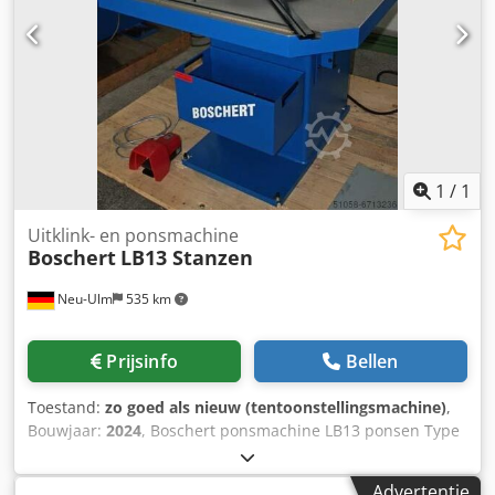
1
/
1
Uitklink- en ponsmachine
Boschert
LB13 Stanzen
Neu-Ulm
535 km
Prijsinfo
Bellen
Toestand:
zo goed als nieuw (tentoonstellingsmachine)
,
Bouwjaar:
2024
, Boschert ponsmachine LB13 ponsen Type
LB13 Ponsen/stam Snijcapaciteit 6 mm St40/ 4 mm V2A
Crodpfx Ashp N Ryjqxjf Binnenaanslag voor het snijden
Advertentie