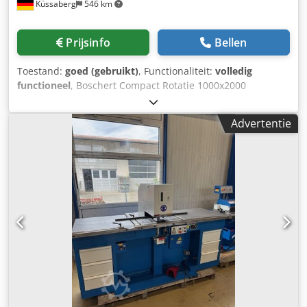
Küssaberg
546 km
Prijsinfo
Bellen
Toestand:
goed (gebruikt)
, Functionaliteit:
volledig
functioneel
, Boschert Compact Rotatie 1000x2000
Uitgerust met het Trumpf-gereedschapssysteem en
voorzien van de Boschert-rotatie, waarmee het
Advertentie
gereedschap continu 360° kan worden gedraaid, tot
gereedschapsmaat III. Ponkracht 28 ton. Crjdpfsznu T Eox
Aqxef Spuitinrichting. Afzuiging van ponsresten.