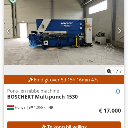
1
/
7
Eindigt over
5
d
15
h
16
min
45
s
Pons- en nibbelmachine
BOSCHERT
Multipunch 1530
Hongarije
1.066 km
€ 17.000
Te koop bij veiling