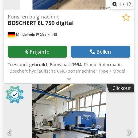
1
/
12
Pons- en buigmachine
BOSCHERT
EL 750 digital
Mindelheim
588 km
Prijsinfo
Bellen
Toestand:
gebruikt
, Bouwjaar:
1994
, Productinformatie
"Boschert hydraulische CNC-ponsmachine" Type / Model:
Boschert EL 750 digital Staat: Gebruikt Bouwjaar: 1994
Technische specificaties Werkgebied & afmetingen
Clickout
Overhang (Y-as): 750 mm Verplaatsingsbereik (X-as): 1500
mm Max. plaatgrootte (zonder repositionering): 720 x 1700
mm Prestatiegegevens & capaciteit Max. hydraulische
ponskracht: standaard 280 kN Max. plaatdikte*: tot 12,7
mm Max. ponsdiameter: Ø 105 mm Snelheid: max. 100
slagen/min Gereedschapshouder: origineel Trumpf®-
gereedschapssysteem Positioneerprecisie door 2-assige
digitale display: ± 0,1 mm Aansluitvermogen: 4 kVA