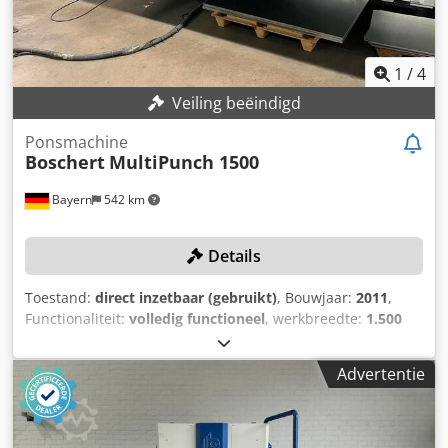
1
/
4
Veiling beëindigd
Ponsmachine
Boschert
MultiPunch 1500
Bayern
542 km
Details
Toestand:
direct inzetbaar (gebruikt)
, Bouwjaar:
2011
,
Functionaliteit:
volledig functioneel
, werkbreedte:
1.500
mm
, ponskracht:
28 t
, werkstukgewicht (max.):
200 kg
,
plaatdikte (max.):
4 mm
, werkende lengte:
3.000 mm
,
Advertentie
TECHNISCHE GEGEVENS Ponkracht, max.: 280 kN
Werkgebied: 1.500 x 3.000 mm Plaatdikte, max.: 4 mm
Gewicht van het werkstuk, max.: 200 kg Cjdpfx
Aqezliviexsrf MACHINEGEGEVENS Gewicht van de machine: