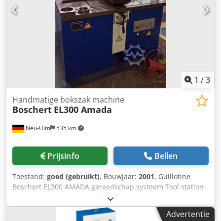
plaatgeleider De plaatrand wordt bij het passeren
gelijktijdig van boven en van onderen ontbraamd. Als de
braam erg dik is, kunnen de motoren gesynchroniseerd
worden zodat beide de dikke braam van bovenaf
verwijderen. Credpfx Astr Avieqxjf De 3e (laterale) eenheid
is voor het ontbramen van buitencontouren en wordt apart
ingeschakeld. Een grotere laterale tafelsteun dient als
plank
1
/
3
Handmatige bokszak machine
Boschert
EL300 Amada
Neu-Ulm
535 km
Prijsinfo
Bellen
Toestand:
goed (gebruikt)
, Bouwjaar:
2001
, Guillotine
Boschert EL300 AMADA gereedschap systeem Tool station
D diameter 88,9 mm Nieuwe tool adapter A / B / C station
Ponsen vermogen: 280 kN (28 ton) Ponsen arm RADIUS-350
Advertentie
mm Kant stop 500 mm rechts/links Diepte meten met