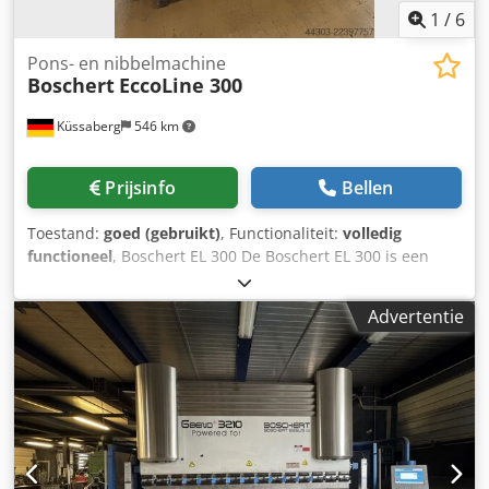
1
/
6
Pons- en nibbelmachine
Boschert
EccoLine 300
Küssaberg
546 km
Prijsinfo
Bellen
Toestand:
goed (gebruikt)
, Functionaliteit:
volledig
functioneel
, Boschert EL 300 De Boschert EL 300 is een
handmatige ponsmachine met een ponskracht van 28 ton.
Uitgerust met een Trumpf-gereedschapshouder, kunnen
Advertentie
matrijzen tot maat III (omtrek 105 mm) worden
geïnstalleerd. Crsdpfx Aoznu H Seqxef Voorzien van een
constante slag, een enkele slag en een tiptoetsbediening.
Naast het standaard voetpedaal kan de ponsslag ook via
een bediening met twee handen worden geactiveerd. Dit is
vooral handig bij werkstukken waarbij de plexiglazen
beschermkap boven moet blijven (bijvoorbeeld L-
profielen), waardoor er via de bediening met twee handen