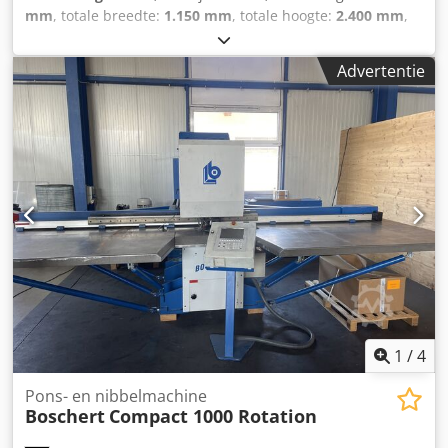
mm
, totale breedte:
1.150 mm
, totale hoogte:
2.400 mm
,
Gewicht: 3.600 kg - Bouwjaar: 2014 - Documentatie
aanwezig: Ja - CE markering aanwezig: Ja - CE certificaat
Advertentie
aanwezig: Nee - Serienummer: 441 Crodpfx Aqjxapftoxsf -
Vermogen [kW]: 3.0 - Vermogen [ton]: 28 - Max.
werkbreedte [mm]: 1000 - Afstand tussen kolommen [mm]:
950 - Uitlading [mm]: 220 - Diepte aanslag [mm]: 415 -
Transportafmetingen: 1500mm x 1150mm x 2400mm (l x b
x h) - Transportgewicht [kg]: 3600kg - Transportcolli [st.]: 1
Financiële informatie BTW: De getoonde prijs is exclusief
BTW BTW/marge: BTW verrekenbaar voor ondernemers
Levering en inruil altijd mogelijk van alles in de industriële
sectoren Lukas van Rossum
1
/
4
Pons- en nibbelmachine
Boschert
Compact 1000 Rotation