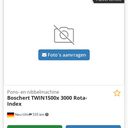
van stroken. Station 2 Ponsen met Trumpf
gereedschapsysteem Ponsdiameter max 76 mm keel 150
mm Ponskracht ca. 15 ton met actief stripper systeem
Voorinvoer machine Jaar 2022
Foto's aanvragen
Pons- en nibbelmachine
Boschert
TWIN1500x 3000 Rota-
Index
Neu-Ulm
535 km