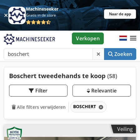
Machineseeker
Naar de app
Gratis in de store
Verkopen
Zoeken
Boschert tweedehands te koop
(58)
Filter
Relevantie
BOSCHERT
Alle filters verwijderen
Veiling