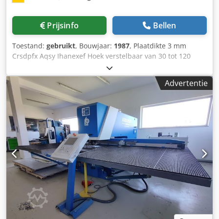
Prijsinfo
Bellen
Toestand:
gebruikt
, Bouwjaar:
1987
, Plaatdikte 3 mm
Crsdpfx Aqsy Ihanexef Hoek verstelbaar van 30 tot 120
graden Tafelhoogte 900 mm Gewicht ca. 800 kg
Snijcapaciteit: 3 mm St40 bij 150 x 150 mm, 2 mm roestvast
Advertentie
staal Snijhoek traploos verstelbaar 30-120° Pneumatische
klemming van de hoekverstelling (Boschert-systeem)
Machine verkeert in goede staat.