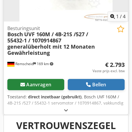
1
/
4
Besturingsunit
Bosch
UVF 160M / 4B-21S /527 /
55432-1 / 1070914867
generalüberholt mit 12 Monaten
Gewährleistung
€ 2.793
Remscheid
169 km
Vaste prijs excl. btw
Aanvragen
Bellen
Toestand:
direct inzetbaar (gebruikt)
, Bosch UVF 160M /
4B-21S /527 / 55432-1 servomotor / 1070914867, vakkundig
volledig gereviseerd en getest met 12 maanden garantie,
100% werkend, leveringsomvang conform foto's, de
overeengekomen verkoopkortingen zijn niet van
VERTROUWENSZEGEL
toepassing op dit artikel. Vraag apart naar de prijs!,LET OP: