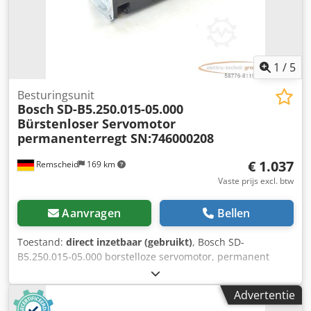
Dcodpfx Aezqtzmsqvsk Bezichtiging is mogelijk na het
maken van een afspraak. Neem contact met ons op, ons
team staat klaar om u verder te helpen. Inruil of ruil is
mogelijk! Machines kopen/verkopen KOPEN/VERKOPEN
VAN PRODUCTIE- EN METAALBEWERKINGSMASHINES, ETC.
1
/
5
Heeft u een hoogwaardige, maar betaalbare
metaalbewerkingsmachine nodig voor uw productie? Of
Besturingsunit
Bosch
SD-B5.250.015-05.000
wilt u uw huidige machine verkopen? Voor meer informatie
Bürstenloser Servomotor
of contactmogelijkheden kunt u onze website bezoeken.
permanenterregt SN:746000208
€ 1.037
Remscheid
169 km
Vaste prijs excl. btw
Aanvragen
Bellen
Toestand:
direct inzetbaar (gebruikt)
, Bosch SD-
B5.250.015-05.000 borstelloze servomotor, permanent
bekrachtigd SN:746000208, één aansluitbus is licht
beschadigd, zie foto, gebruikt, normale gebruikssporen,
Advertentie
100% functioneel, leveringsomvang conform foto's, LET OP: