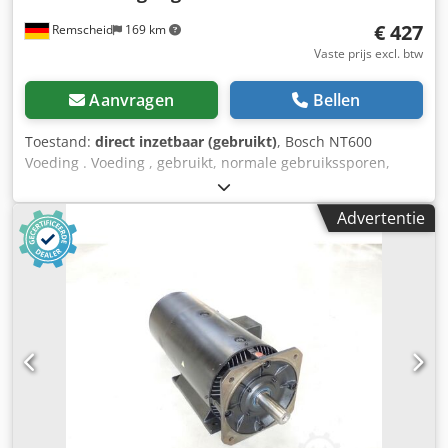
€ 427
Remscheid
169 km
Vaste prijs excl. btw
Aanvragen
Bellen
Toestand:
direct inzetbaar (gebruikt)
, Bosch NT600
Voeding . Voeding , gebruikt, normale gebruikssporen,
100% functioneel, leveringsomvang zoals foto's Dedpfei D
Uaysx Aqvsck
Advertentie