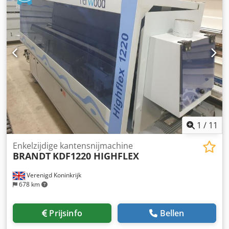
1
/
11
Enkelzijdige kantensnijmachine
BRANDT
KDF1220 HIGHFLEX
Verenigd Koninkrijk
678 km
Prijsinfo
Bellen