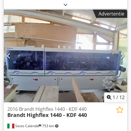
hout kantdikte (mm) 12 Doorvoersnelheid 20 m/min
Handmatige invoergeleiding Voorfreesunit EVA-
Advertentie
lijmapplicatie- en voorsmeltunit Kantendragerplaat
Afkortunit Tweemotorige overlappingfreesunit
Tweemotorige verspringende afschuinunit met NC-
verstelling Tweemotorige rondingsunit Kantenschraper
Lijmschraper Borstelunit Dcodow Db Rfjpfx Amnok
1
/
12
2016 Brandt Highflex 1440 - KDF 440
Brandt
Highflex 1440 - KDF 440
Sesto Calende
753 km