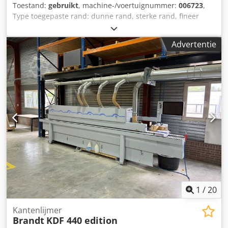
Toestand:
gebruikt
, machine-/voertuignummer:
006723
,
Type toegepaste rand: dunne rand, sterke rand, fineer
Hechtsysteem: EVA Voegen frezen: ja Dsdpjq A I Aajfx
Amnock Multifunctionele eenheid: ja Max. Rijsnelheid: 11
Advertentie
m/min
1
/
20
Kantenlijmer
Brandt
KDF 440 edition