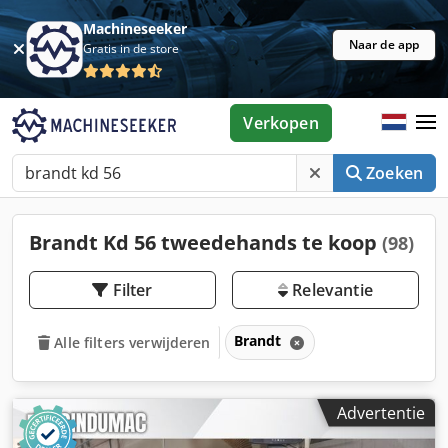
Machineseeker
Naar de app
Gratis in de store
Verkopen
Zoeken
Brandt Kd 56 tweedehands te koop
(98)
Filter
Relevantie
Brandt
Alle filters verwijderen
Advertentie