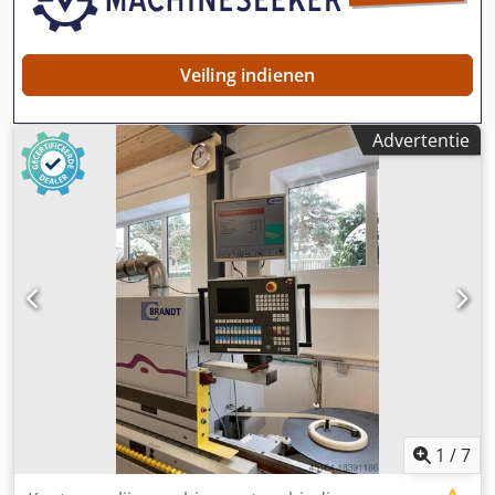
Veiling indienen
Advertentie
1
/
7