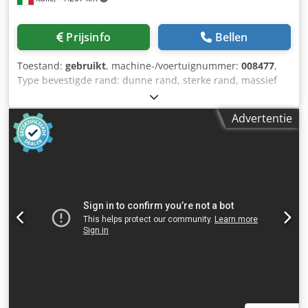
Prijsinfo
Bellen
Toestand:
gebruikt
, machine-/voertuignummer:
008477
,
Type bevestigde rand: dunne rand, sterke rand, massief
hout Kleefsysteem: EVA Verbindingsfrezen: ja
Multifunctionele eenheid: ja Max. voortbewegingssnelheid:
Advertentie
18 m/min Maximale paneeldikte: 60 mm Dcodpfx Ajy Hq
Nvomnsk Werkeenheden: 7 nee