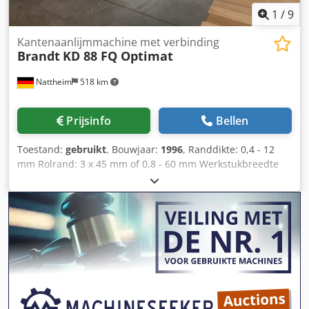
1
/
9
Kantenaanlijmmachine met verbinding
Brandt
KD 88 FQ Optimat
Nattheim
518 km
Prijsinfo
Bellen
Toestand:
gebruikt
, Bouwjaar:
1996
, Randdikte: 0,4 - 12
mm Rolrand: 3 x 45 mm of 0,8 - 60 mm Werkstukbreedte
min.: 65 mm Werkstuklengte min.: 160 mm Werkstukdikte:
10 - 55 mm Voeding: 13 m/min Voorfrezen (samenvoegen)
Lijmbak Quickmelt Lijmdeel Trimmen Vlakfrezen
Afschuinfrezen Radiusfrezen Hoekkopiëren Vlakschraper
Polijstunit Afmetingen machine: 7450 x 1220 x 2400 mm
Gewicht: 3000 kg Opslaglocatie: Nattheim Dcjdpfxsvvkd Tj
Amnjk