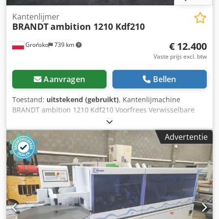
Kantenlijmer
BRANDT
ambition 1210 Kdf210
€ 12.400
Grońsko
739 km
Vaste prijs excl. btw
Aanvragen
Bellen
Toestand:
uitstekend (gebruikt)
, Kantenlijmachine
BRANDT ambition 1210 Kdf210 Voorfrees Verwisselbare
lijmpot Aanbrengen van lijm met een rol Pneumatische
voorfrees Aandrukwalsen Afsnijkoppen Freesaggregaat
Advertentie
boven en onder R1-R2 Profielschuurunit Vlakschuurunit
Maximale hoogte van het onderdeel 60 mm Maximale dikte
van de kantenband in rol 3 mm Voeding 11 m/min Lengte
van de machine 370 cm Aansluitvermogen ongeveer 9 kW
Machine is gecontroleerd en klaar voor gebruik. Dsdjzqz
Rpepfx Amnjck