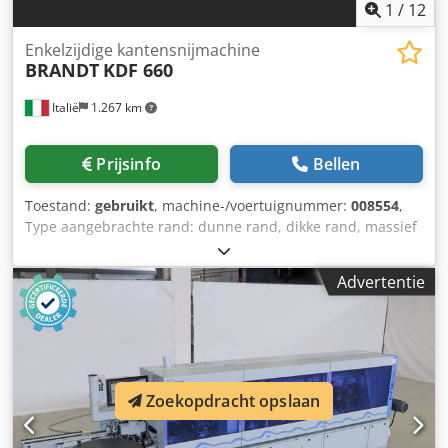
1
/
12
Enkelzijdige kantensnijmachine
BRANDT
KDF 660
Italië
1.267 km
Prijsinfo
Bellen
Toestand:
gebruikt
, machine-/voertuignummer:
008554
,
Type aangebrachte rand: dunne rand, dikke rand, massief
hout Lijmsysteem: EVA Dcsdjzg D Ezspfx Amnjk Voegfrees:
ja Multifunctioneel aggregaat: ja Max. invoersnelheid: 16
Advertentie
m/min Maximale plaatdikte: 60 mm Werkaggregaten: 8
stuks
Zoekopdracht opslaan