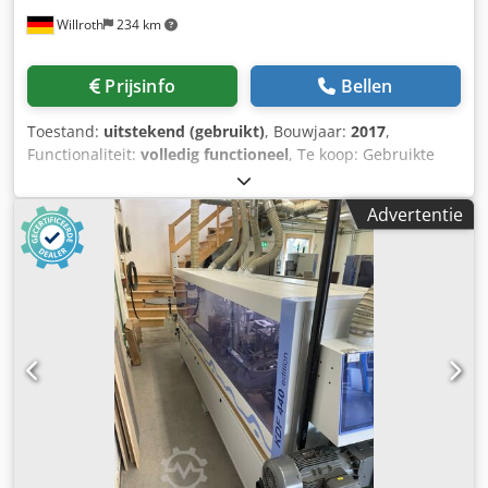
Willroth
234 km
Prijsinfo
Bellen
Toestand:
uitstekend (gebruikt)
, Bouwjaar:
2017
,
Functionaliteit:
volledig functioneel
, Te koop: Gebruikte
BRANDT KDF 440 C kantenaanlijmmachine van de HOMAG
Groep. Bouwjaar: 2017 Afschuinfreeseenheid Lijmeenheid
Advertentie
Drukzone Afkorteenheid (2-motorig) Meertraps
freeseenheid Vormfreeseenheid / hoekafronding (1-
motorig) Djdpfxezc D D Dj Amneck Profiel- en vlakschraper
Polijstunit Voeding: 14 m/min EVA & PUR mogelijk
PoweTouch-besturing PU-bovendrukrollen Weinig
bedrijfsuren Beschikbaar vanaf juni 2026 Zeer goede staat.