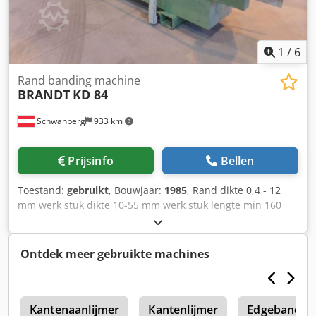
1
/
6
Rand banding machine
BRANDT
KD 84
Schwanberg
933 km
Prijsinfo
Bellen
Toestand:
gebruikt
, Bouwjaar:
1985
, Rand dikte 0,4 - 12
mm werk stuk dikte 10-55 mm werk stuk lengte min 160
mm werk stuk breedte min 65 mm feed snelheid 13 m/min
perslucht 7 bar machine lengte 5420 mm gewicht 1950 kg
lijm pot met snelle smelten systeem lijm toepassing roller
Ontdek meer gebruikte machines
wit links en rechts draaien rand magazine voor PVC en
strips motor hoogteverstelling voor druk lichtbundel
pneumatische druk rollen voor rand tijdschrift control
0
panel , draaibare alle aggregaten in-line gecontroleerde
Kantenaanlijmer
Kantenlijmer
Edgebander