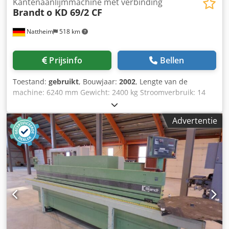
Kantenaanlijmmachine met verbinding
Brandt
o KD 69/2 CF
Nattheim
518 km
Prijsinfo
Bellen
Toestand:
gebruikt
, Bouwjaar:
2002
, Lengte van de
machine: 6240 mm Gewicht: 2400 kg Stroomverbruik: 14
kW Afzuigdiameter: 120 / 140 mm Dcodpfx Amevvkfwsnjk
Opslaglocatie: Nattheim
Advertentie