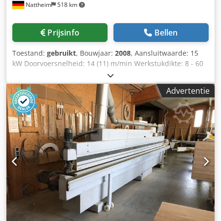
Nattheim
518 km
Hoekafrondingsunit • Radiusschraper • Lijmschraper •
Polijstunits • De technische gegevens en beschrijvingen
zijn overgenomen uit de oorspronkelijke orderbevestiging •
Prijsinfo
Bellen
De informatie wordt uitsluitend ter informatie verstrekt en
is niet bindend
Toestand:
gebruikt
, Bouwjaar:
2008
, Aansluitwaarde: 15
kW Doorvoersnelheid: 14 (11) m/min Werkstukdikte: 8 - 60
mm Kantdikte: 0,4 - 8 mm Rollenafstand: max. 3,0 x 45 / 0,8
x 65 mm Afzuigdiameter: 120 / 160 / 100 mm Werkhoogte:
Advertentie
950 mm Afmetingen: 6260 x 1560 x 2300 mm Gewicht: ca.
3000 kg Opslaglocatie: bij leverancier Dcsdpfx Amsy
Ruzqsnek