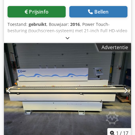
Prijsinfo
Bellen
Toestand:
gebruikt
, Bouwjaar:
2016
, Power Touch-
besturing (touchscreen-systeem) met 21-inch Full HD-video
Plaathoogte 60 mm PVC/ABS 3 mm Massief hout tot 12 mm
Voersnelheid tot 20 m/min Werkhoogte elektronisch
Advertentie
instelbaar (NC) Plaatlijngeleiding met vrijloopfunctie
Zijrollerbaan met vrije looprollen voor plaatondersteuning
Anti-hechtaggregaat Twee-motorige gelijkrichtereenheid
Rollenhouderplaat EVA-lijmeenheid met voorgesmelt
module en lijmbak Kantendrukeenheid voor rechte
profielen met automatisch instelbare drukrollen (NC)
Afschuinfreesunit met automatische kantelhoekinstelling
Twee-motorige afschuineenheid met instelling Twee-
motorige multifunctionele rondeenheid (afschuinen +
afronden) Dcjdjwwtpyopfx Amnjk Kantschafeleenheid met
elektronische NC-instelling Lijmschafeleenheid Borstelunit
Anti-hechtaggregaat
1
/
17