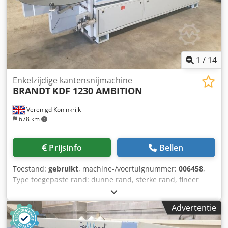
1
/
14
Enkelzijdige kantensnijmachine
BRANDT
KDF 1230 AMBITION
Verenigd Koninkrijk
678 km
Prijsinfo
Bellen
Toestand:
gebruikt
, machine-/voertuignummer:
006458
,
Type toegepaste rand: dunne rand, sterke rand, fineer
Lijmsysteem: EVA voegen frezen: ja Dcjdenzrt Aepfx Amnek
Multifunctionele eenheid: ja Max. snelheid: 11 m/min
Advertentie
Maximale paneeldikte: 50 mm