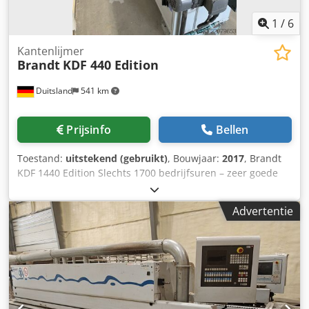
1
/
6
Kantenlijmer
Brandt
KDF 440 Edition
Duitsland
541 km
Prijsinfo
Bellen
Toestand:
uitstekend (gebruikt)
, Bouwjaar:
2017
, Brandt
KDF 1440 Edition Slechts 1700 bedrijfsuren – zeer goede
staat – kan ook geleverd worden met voorverwarmstation
XES 200 Autark (+ € 4500,-) OVERZICHT VAN DE
Advertentie
AGGREGATEN: AANVOEGFREESAGGREGAT 2 X 2,2 KW 200
HZ LIJNAGGREGAT QA 65 N AFKORTAGGREGAT
SCHUIN/RECHT 2 X 0,18 KW PNEUMATISCHE VERSTELLING
AFKORTEN SCHUIN/RECHT MEERSTAPS-FREESAGGREGAT
MS 40 TEGENLOPEND PNEUMATISCHE 2-PUNT-
VERSTELLING VORMFREESAGGREGAT 1 X 0,35 KW WD 60;
ook voor constructievloeren PNEUMATISCHE 2-PUNT-