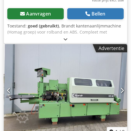
Vaste prijs excl. btw
Aanvragen
Bellen
Toestand:
goed (gebruikt)
, Brandt kantenaanlijmmachine
(Homag groep) voor rolband en ABS. Compleet met
aanvoercorrectie en alle profileringseenheden met
afronders. Perfect werkend. Dsdpfx Aoy N Ukiomneck
Advertentie