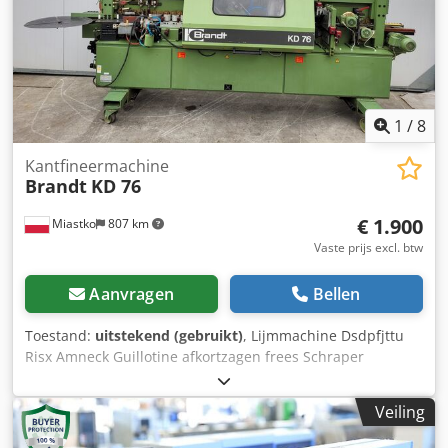
1
/
8
Kantfineermachine
Brandt
KD 76
€ 1.900
Miastko
807 km
Vaste prijs excl. btw
Aanvragen
Bellen
Toestand:
uitstekend (gebruikt)
, Lijmmachine Dsdpfjttu
Risx Amneck Guillotine afkortzagen frees Schraper
Polijstmachine
Veiling