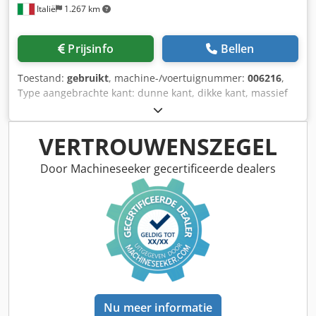
Italië
1.267 km
Prijsinfo
Bellen
Toestand:
gebruikt
, machine-/voertuignummer:
006216
,
Type aangebrachte kant: dunne kant, dikke kant, massief
hout Lijmsysteem: EVA Voegfrezen: ja Multifunctioneel
aggregaat: ja Dedpfxsy Nk Ahe Amnsck
Bovenfreesaggregaat: ja Max. doorvoersnelheid: 18 m/min
VERTROUWENSZEGEL
Door Machineseeker gecertificeerde dealers
Nu meer informatie