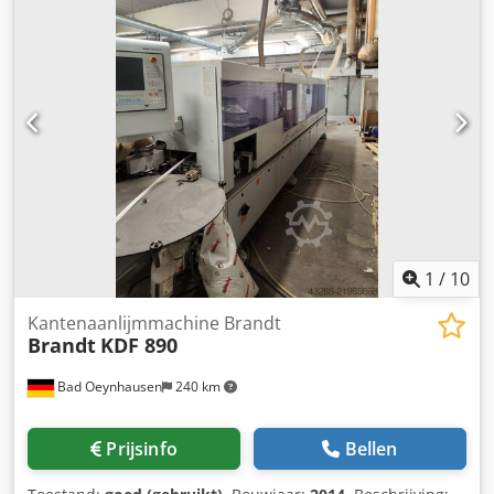
lengte ¦ 5.573 mm Volledige beschrijving: zie pdf
Lijmverwijderingssysteem: Ja Polijsteenheid: Ja
1
/
10
Kantenaanlijmmachine Brandt
Brandt
KDF 890
Bad Oeynhausen
240 km
Prijsinfo
Bellen