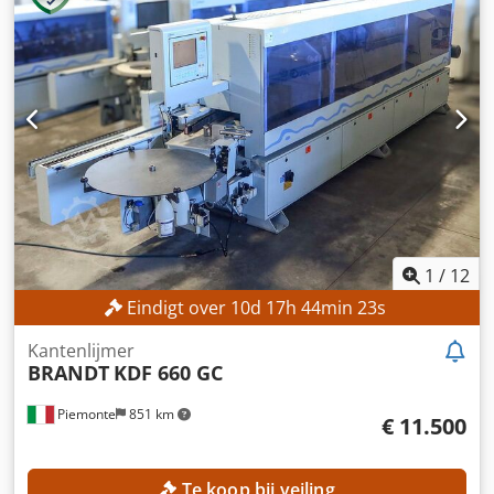
1
/
12
Eindigt over
10
d
17
h
44
min
21
s
Kantenlijmer
BRANDT
KDF 660 GC
Piemonte
851 km
€ 11.500
Te koop bij veiling