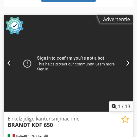
Advertentie
1
/
13
Enkelzijdige kantensnijmachine
BRANDT
KDF 650
Italië
1.267 km