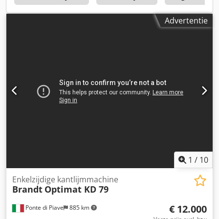
snijden frezen combinatie met 2 aggregaten, 1ste
aggregaat rechte, 2e statistische straal en fase frezen
Advertentie
gereedschap tekenen blade afslijping eenheid centrale
smering voor vervoer keten snelle verandering systeem
rand controlesysteem met fout msg IR verwarming CE
adviseren machines gebruikten: • technische gegevens
zonder verplichting, fout en tussentijdse verkoop reserve. •
Prijs wordt beschouwd als ex-locatie prijs • alle artikelen of
machines worden gekocht zoals gezien zonder recht op
garantie. • Het wordt overgelaten aan de keuze van de
koper te bekijken van de machines voor op de locatie.
Dcjdpsc Tmygofx Amnek • Arrangementen zijn mogelijk,
maar alleen geldig in schriftelijke vorm. (Wij beantwoorden
uw vragen alleen met vermelde adres + telefoonnummer!)
1
/
10
Enkelzijdige kantlijmmachine
Brandt
Optimat KD 79
€ 12.000
Ponte di Piave
885 km