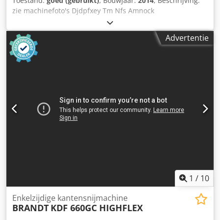
Toestand:
goed (gebruikt)
, Bouwjaar:
2014
, Beschrijving:
zie machinefoto's Djdpfxey Tm Nfs Amnock
Advertentie
1
/
10
Enkelzijdige kantensnijmachine
BRANDT
KDF 660GC HIGHFLEX