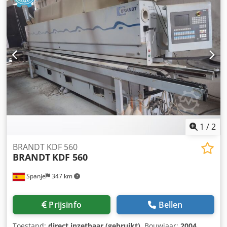
1
/
2
BRANDT KDF 560
BRANDT
KDF 560
Spanje
347 km
Prijsinfo
Bellen
Toestand:
direct inzetbaar (gebruikt)
, Bouwjaar:
2004
,