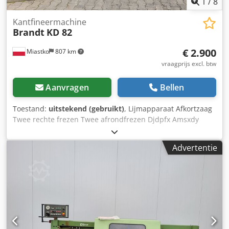
1
/
8
Kantfineermachine
Brandt
KD 82
€ 2.900
Miastko
807 km
vraagprijs excl. btw
Aanvragen
Bellen
Toestand:
uitstekend (gebruikt)
, Lijmapparaat Afkortzaag
Twee rechte frezen Twee afrondfrezen Djdpfx Amsxdy
Sljnock
Advertentie