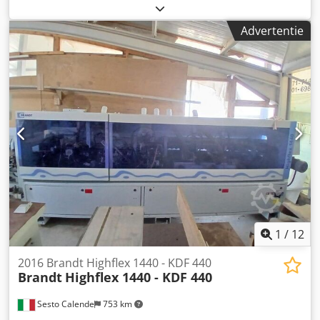
hout kantdikte (mm) 12 Doorvoersnelheid 20 m/min
Handmatige invoergeleiding Voorfreesunit EVA-
Advertentie
lijmapplicatie- en voorsmeltunit Kantendragerplaat
Afkortunit Tweemotorige overlappingfreesunit
Tweemotorige verspringende afschuinunit met NC-
verstelling Tweemotorige rondingsunit Kantenschraper
Lijmschraper Borstelunit Dkjdpfx Acew Db Rfe Nor
1
/
12
2016 Brandt Highflex 1440 - KDF 440
Brandt
Highflex 1440 - KDF 440
Sesto Calende
753 km