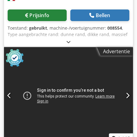
Prijsinfo
Bellen
Toestand:
gebruikt
, machine-/voertuignummer:
008554
,
Type aangebrachte rand: dunne rand, dikke rand, massief
hout Lijmsysteem: EVA Voegfrees: ja Multifunctioneel
aggregaat: ja Max. invoersnelheid: 16 m/min Maximale
Advertentie
plaatdikte: 60 mm Werkaggregaten: 8 stuks Dkedozg D
Ezspfx Ac Nor