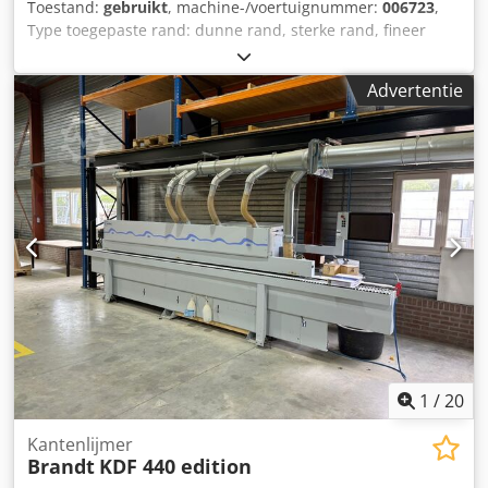
Toestand:
gebruikt
, machine-/voertuignummer:
006723
,
Type toegepaste rand: dunne rand, sterke rand, fineer
Hechtsysteem: EVA Voegen frezen: ja Multifunctionele
eenheid: ja Max. Rijsnelheid: 11 m/min Dksdoq A I Aaepfx
Advertentie
Ac Nsr
1
/
20
Kantenlijmer
Brandt
KDF 440 edition