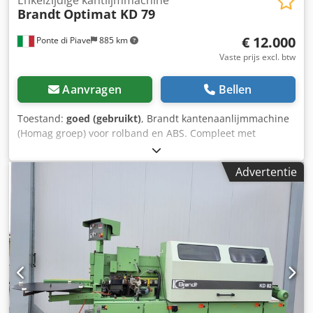
Brandt
Optimat KD 79
€ 12.000
Ponte di Piave
885 km
Vaste prijs excl. btw
Aanvragen
Bellen
Toestand:
goed (gebruikt)
, Brandt kantenaanlijmmachine
(Homag groep) voor rolband en ABS. Compleet met
aanvoercorrectie en alle profileringseenheden met
afronders. Perfect werkend. Djdpfx Acjy N Ukij Njkr
Advertentie