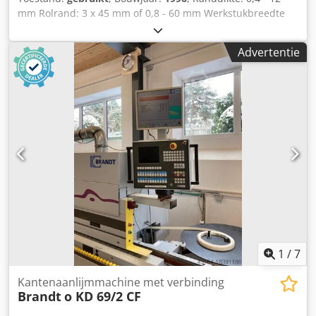
mm Rolrand: 3 x 45 mm of 0,8 - 60 mm Werkstukbreedte
min.: 65 mm Werkstuklengte min.: 160 mm Werkstukdikte:
10 - 55 mm Voeding: 13 m/min Voorfrezen (samenvoegen)
Advertentie
Lijmbak Quickmelt Lijmdeel Trimmen Vlakfrezen
Afschuinfrezen Radiusfrezen Hoekkopiëren Vlakschraper
Polijstunit Afmetingen machine: 7450 x 1220 x 2400 mm
Gewicht: 3000 kg Dkedsvvkd Tjpfx Ac Nsr Opslaglocatie:
Nattheim
1
/
7
Kantenaanlijmmachine met verbinding
Brandt
o KD 69/2 CF