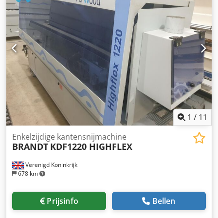
1
/
11
Enkelzijdige kantensnijmachine
BRANDT
KDF1220 HIGHFLEX
Verenigd Koninkrijk
678 km
Prijsinfo
Bellen