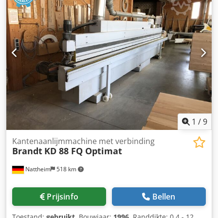
1
/
9
Kantenaanlijmmachine met verbinding
Brandt
KD 88 FQ Optimat
Nattheim
518 km
Prijsinfo
Bellen
Toestand:
gebruikt
, Bouwjaar:
1996
, Randdikte: 0,4 - 12