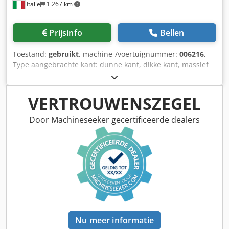
Italië
1.267 km
Prijsinfo
Bellen
Toestand:
gebruikt
, machine-/voertuignummer:
006216
,
Type aangebrachte kant: dunne kant, dikke kant, massief
hout Lijmsysteem: EVA Voegfrezen: ja Multifunctioneel
aggregaat: ja Bovenfreesaggregaat: ja Dkedpoy Nk Ahsfx Ac
Njr Max. doorvoersnelheid: 18 m/min
VERTROUWENSZEGEL
Door Machineseeker gecertificeerde dealers
Nu meer informatie