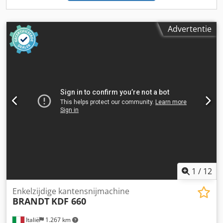
Advertentie
1
/
12
Enkelzijdige kantensnijmachine
BRANDT
KDF 660
Italië
1.267 km