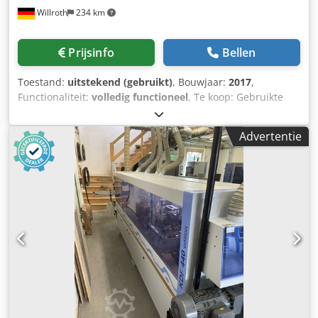
Willroth
234 km
Prijsinfo
Bellen
Toestand:
uitstekend (gebruikt)
, Bouwjaar:
2017
,
Functionaliteit:
volledig functioneel
, Te koop: Gebruikte
BRANDT KDF 440 C kantenaanlijmmachine van de HOMAG
Groep. Bouwjaar: 2017 Afschuinfreeseenheid Lijmeenheid
Advertentie
Drukzone Afkorteenheid (2-motorig) Meertraps
freeseenheid Vormfreeseenheid / hoekafronding (1-
motorig) Profiel- en vlakschraper Djdozc D D Dspfx Ac Nekr
Polijstunit Voeding: 14 m/min EVA & PUR mogelijk
PoweTouch-besturing PU-bovendrukrollen Weinig
bedrijfsuren Beschikbaar vanaf juni 2026 Zeer goede staat.