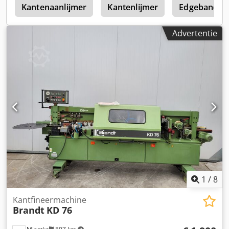
0
Kantenaanlijmer
Kantenlijmer
Edgebander
Advertentie
1
/
8
Kantfineermachine
Brandt
KD 76