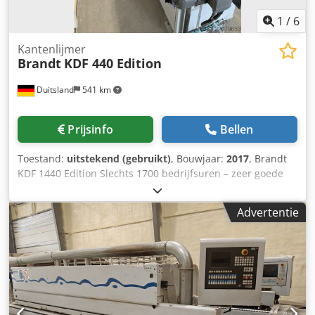
1
/
6
Kantenlijmer
Brandt
KDF 440 Edition
Duitsland
541 km
Prijsinfo
Bellen
Toestand:
uitstekend (gebruikt)
, Bouwjaar:
2017
, Brandt
KDF 1440 Edition Slechts 1700 bedrijfsuren – zeer goede
staat – kan ook geleverd worden met voorverwarmstation
XES 200 Autark (+ € 4500,-) OVERZICHT VAN DE
Advertentie
AGGREGATEN: AANVOEGFREESAGGREGAT 2 X 2,2 KW 200
HZ LIJNAGGREGAT QA 65 N AFKORTAGGREGAT
SCHUIN/RECHT 2 X 0,18 KW PNEUMATISCHE VERSTELLING
AFKORTEN SCHUIN/RECHT MEERSTAPS-FREESAGGREGAT
MS 40 TEGENLOPEND PNEUMATISCHE 2-PUNT-
VERSTELLING VORMFREESAGGREGAT 1 X 0,35 KW WD 60;
ook voor constructievloeren PNEUMATISCHE 2-PUNT-