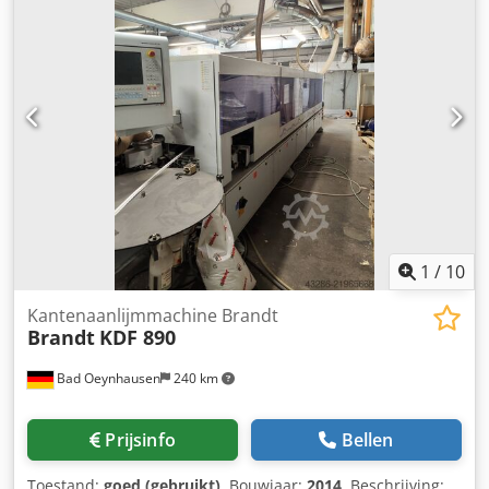
pdf Dkedozb Iggepfx Ac Ner
Lijmverwijderingssysteem: Ja Polijsteenheid: Ja
1
/
10
Kantenaanlijmmachine Brandt
Brandt
KDF 890
Bad Oeynhausen
240 km
Prijsinfo
Bellen
Toestand:
goed (gebruikt)
, Bouwjaar:
2014
, Beschrijving: