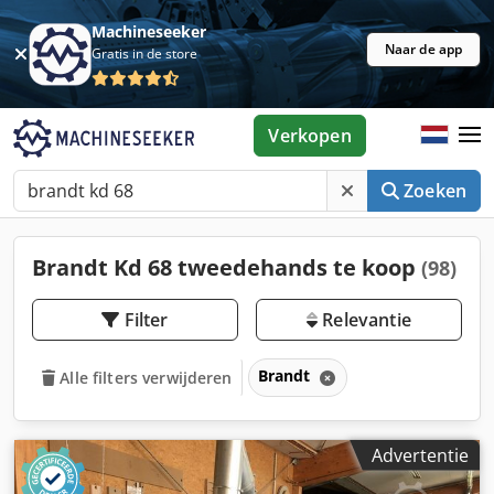
Machineseeker
Naar de app
Gratis in de store
Verkopen
Zoeken
Brandt Kd 68 tweedehands te koop
(98)
Filter
Relevantie
Brandt
Alle filters verwijderen
Advertentie