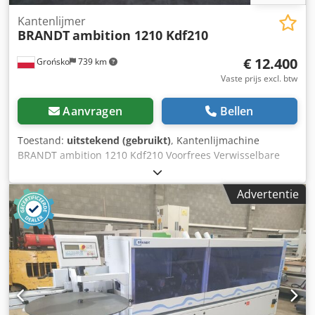
Kantenlijmer
BRANDT
ambition 1210 Kdf210
€ 12.400
Grońsko
739 km
Vaste prijs excl. btw
Aanvragen
Bellen
Toestand:
uitstekend (gebruikt)
, Kantenlijmachine
BRANDT ambition 1210 Kdf210 Voorfrees Verwisselbare
lijmpot Aanbrengen van lijm met een rol Pneumatische
voorfrees Aandrukwalsen Afsnijkoppen Dkedszqz Rpepfx
Advertentie
Ac Nor Freesaggregaat boven en onder R1-R2
Profielschuurunit Vlakschuurunit Maximale hoogte van het
onderdeel 60 mm Maximale dikte van de kantenband in rol
3 mm Voeding 11 m/min Lengte van de machine 370 cm
Aansluitvermogen ongeveer 9 kW Machine is
gecontroleerd en klaar voor gebruik.