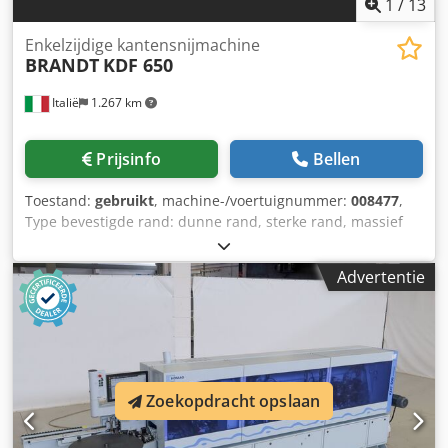
1
/
13
Enkelzijdige kantensnijmachine
BRANDT
KDF 650
Italië
1.267 km
Prijsinfo
Bellen
Toestand:
gebruikt
, machine-/voertuignummer:
008477
,
Type bevestigde rand: dunne rand, sterke rand, massief
hout Kleefsysteem: EVA Verbindingsfrezen: ja
Multifunctionele eenheid: ja Max. voortbewegingssnelheid:
Advertentie
18 m/min Maximale paneeldikte: 60 mm Dodoy Hq Nvepfx
Ac Njkr Werkeenheden: 7 nee
Zoekopdracht opslaan