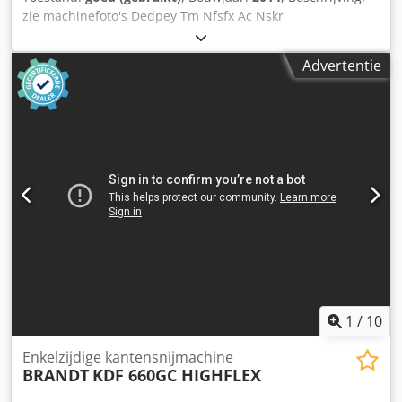
zie machinefoto's Dedpey Tm Nfsfx Ac Nskr
Advertentie
1
/
10
Enkelzijdige kantensnijmachine
BRANDT
KDF 660GC HIGHFLEX