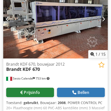
1
/
15
Brandt KDF 670, bouwjaar 2012
Brandt
KDF 670
Sesto Calende
753 km
Prijsinfo
Bellen
Toestand:
gebruikt
, Bouwjaar:
2008
, POWER CONTROL PC
20+ Plaathoogte (mm) 60 PVC-ABS kantdikte (mm) 3 Massief