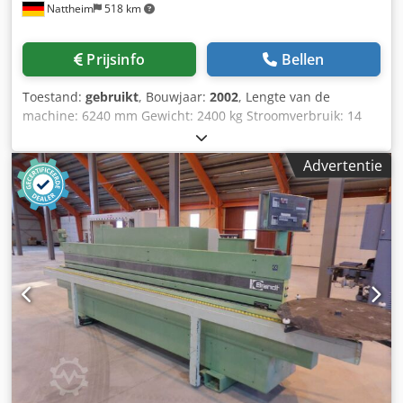
Nattheim
518 km
Prijsinfo
Bellen
Toestand:
gebruikt
, Bouwjaar:
2002
, Lengte van de
machine: 6240 mm Gewicht: 2400 kg Stroomverbruik: 14
kW Afzuigdiameter: 120 / 140 mm Opslaglocatie: Nattheim
Dkjdpfx Asvvkfwjc Njr
Advertentie