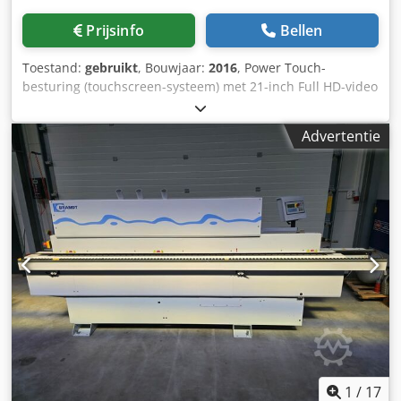
Prijsinfo
Bellen
Toestand:
gebruikt
, Bouwjaar:
2016
, Power Touch-
besturing (touchscreen-systeem) met 21-inch Full HD-video
Plaathoogte 60 mm PVC/ABS 3 mm Massief hout tot 12 mm
Voersnelheid tot 20 m/min Werkhoogte elektronisch
Advertentie
instelbaar (NC) Plaatlijngeleiding met vrijloopfunctie
Zijrollerbaan met vrije looprollen voor plaatondersteuning
Anti-hechtaggregaat Twee-motorige gelijkrichtereenheid
Rollenhouderplaat EVA-lijmeenheid met voorgesmelt
module en lijmbak Kantendrukeenheid voor rechte
profielen met automatisch instelbare drukrollen (NC)
Dkodswwtpyopfx Ac Ner Afschuinfreesunit met
automatische kantelhoekinstelling Twee-motorige
afschuineenheid met instelling Twee-motorige
multifunctionele rondeenheid (afschuinen + afronden)
Kantschafeleenheid met elektronische NC-instelling
Lijmschafeleenheid Borstelunit Anti-hechtaggregaat
1
/
17