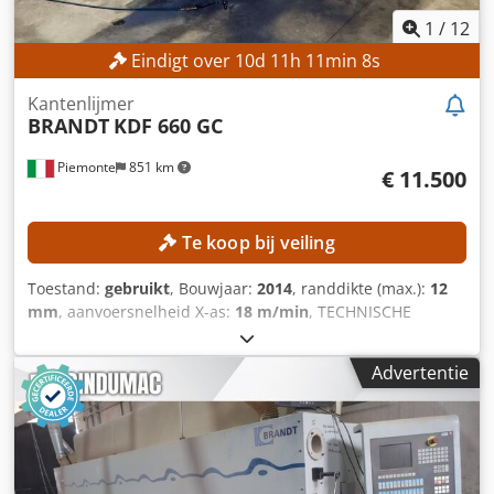
1
/
12
Eindigt over
10
d
11
h
11
min
6
s
Kantenlijmer
BRANDT
KDF 660 GC
Piemonte
851 km
€ 11.500
Te koop bij veiling
Toestand:
gebruikt
, Bouwjaar:
2014
, randdikte (max.):
12
mm
, aanvoersnelheid X-as:
18 m/min
, TECHNISCHE
GEGEVENS Afmetingen van het werkstuk Minimale
plaatdikte: 10 mm Maximale plaatdikte: 60 mm Minimale
Advertentie
plaatbreedte: 70 mm Minimale randdikte: 0,4 mm
Maximale randdikte: 12 mm Maximale invoersnelheid: 18
m/min Invoer en geleiding Aandrukking met looprollen
Plaatgeleiding Aggregaat voor plaatbewerking
Voorfreesaggregaat Dedpfx Acjzmtivj Nskr Automatische,