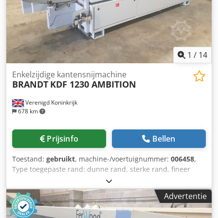
1
/
14
Enkelzijdige kantensnijmachine
BRANDT
KDF 1230 AMBITION
Verenigd Koninkrijk
678 km
Prijsinfo
Bellen
Toestand:
gebruikt
, machine-/voertuignummer:
006458
,
Type toegepaste rand: dunne rand, sterke rand, fineer
Lijmsysteem: EVA voegen frezen: ja Multifunctionele
eenheid: ja Max. snelheid: 11 m/min Djdenzrt Ajpfx Ac
Advertentie
Nskr Maximale paneeldikte: 50 mm