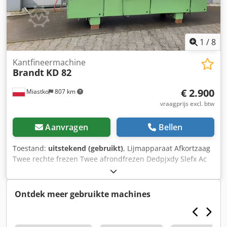
1
/
8
Kantfineermachine
Brandt
KD 82
€ 2.900
Miastko
807 km
vraagprijs excl. btw
Aanvragen
Bellen
Toestand:
uitstekend (gebruikt)
, Lijmapparaat Afkortzaag
Twee rechte frezen Twee afrondfrezen Dedpjxdy Slefx Ac
Nokr
Ontdek meer gebruikte machines