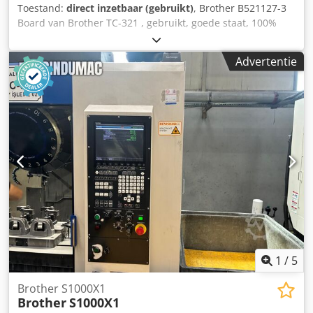
Toestand:
direct inzetbaar (gebruikt)
, Brother B521127-3
Board van Brother TC-321 , gebruikt, goede staat, 100%
functioneel. Dedpfx Aji D Uk Uegyswa
Advertentie
1
/
5
Brother S1000X1
Brother
S1000X1