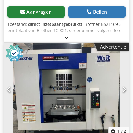
Aanvragen
Bellen
Toestand:
direct inzetbaar (gebruikt)
, Brother B521169-3
printplaat van Brother TC-321, serienummer volgens foto,
gebruikt, goede staat, 100% functioneel. Dedoi D Ulkspfx
Agyewa
Advertentie
1
/
4