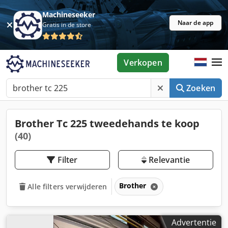
Machineseeker
Naar de app
Gratis in de store
Verkopen
Zoeken
Brother Tc 225 tweedehands te koop
(40)
Filter
Relevantie
Brother
Alle filters verwijderen
Advertentie