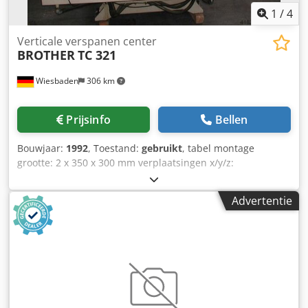
1
/
4
Verticale verspanen center
BROTHER
TC 321
Wiesbaden
306 km
Prijsinfo
Bellen
Bouwjaar:
1992
, Toestand:
gebruikt
, tabel montage
grootte: 2 x 350 x 300 mm verplaatsingen x/y/z:
700/300/250 mm spindel taper: BT 30 ISA min./max.
tabel/spindel afstand: 450 mm spindel draaien
Advertentie
snelheidsbereik: 6-6000 rpm nummer ob gereedschap
posities: 10 stuks rijtuigen: 5-10000 mm/min snelle
verplaatsen: x u. y/z 25/20 m/min spindel rijden: 3,1/4,1 kW
elektrische aansluiting: 400 V kW gewicht: 2600 kg
Dsdpfocaldxox Agyswa