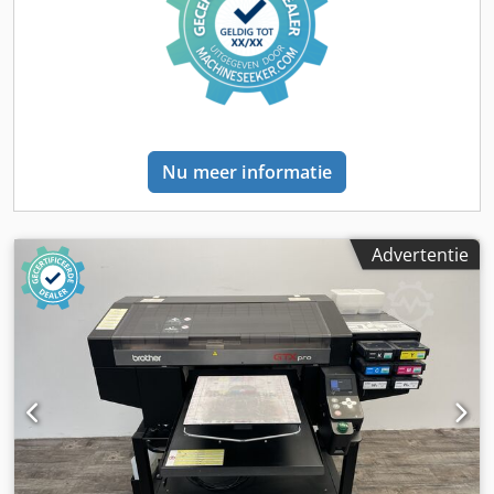
Gereedschapsopname: BT 30 Gereedschapsmagazijn met:
21 stuks Voedingssnelheden X/Y/Z-as: 10.000 - 20.000
mm/min Snelle verplaatsing X-as: 50 m/min Snelle
verplaatsing Y-as: 50 m/min Snelle verplaatsing Z-as: 56
m/min X-as versnelling: 2,0 g Y-as versnelling: 1,3 g Z-as
versnelling: 2,2 g Versnellingstijd: 0,30 sec Machine lengte:
2360 mm Machine breedte: 2120 mm Machine hoogte:
Nu meer informatie
2500 mm Machinegewicht ca.: 2,4 ton Djdpfx Aozc
Dyrogyjwa Aanvullende informatie: TAPPEN Toerental:
6.000 tpm Versnellingstijd: 0,11 s SNIJDPRESTATIES
Boorprestatie in aluminium: max. 24 mm / F0,2
Advertentie
Boorprestatie in C45-staal: max. 18 mm / F0,1
Draadcapaciteit in aluminium: max. M22 Voorboren in
staal C45: max. M14 Freescapaciteit in aluminium: max.
660 cm³/min Vlakfrees: Ø 100 / diepte 2,2 mm / F=3000
Freescapaciteit in C45-staal: max. 48 cm³/min Vlakfrees: Ø
40 / diepte 2,5 mm / F=484 HOOGSNELHEID-
GEREEDSCHAPSWISSELAAR Stations met richtingslogica: 21
Wisseltijd T - T: 0,8 seconden Wisseltijd C - C bij n=10.000
tpm en XYZ-positionering: 1,4 seconden
Positioneernauwkeurigheid: ± 0,006 mm