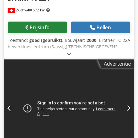
Zuchwil
572 km
Prijsinfo
Bellen
Toestand:
goed (gebruikt)
, Bouwjaar:
2000
, Brother TC-22A
bewerkingscentrum (5-assig) TECHNISCHE GEGEVENS
Dwodpoq E N Umjfx Agysa Aantal assen: 5 X-as: 500 mm Y-
as: 410 mm Z-as: 610 mm Spiltoerental: 12`000 tpm
Advertentie
Spilneus: BT30 Gereedschapwisselaar, aantal: 26
Gereedschapswisseltijd: 0,7 sec Tafelafmetingen: 650 x 400
mm Maximale belasting: 200 kg Afmetingen en gewicht:
Afmetingen: 1671 x 2846 x 2274 mm Gewicht: 2250 kg