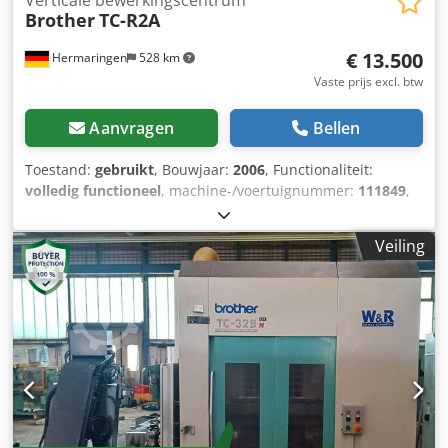
Verticale bewerkingscentrum
Brother
TC-R2A
€ 13.500
Hermaringen
528 km
Vaste prijs excl. btw
Aanvragen
Bellen
Toestand:
gebruikt
, Bouwjaar:
2006
, Functionaliteit:
volledig functioneel
, machine-/voertuignummer:
111849
,
CNC-bewerkingscentrum Brother TC-R2A Bouwjaar: 2006,
serienummer 111849 Besturing: Brother Uitvoering: 14-
Veiling
voudige gereedschapswisselaar, spindelopname BT-30
Verplaatsingen X: 420 mm (16,5 inch) Y: 320 mm (12,6 inch)
Z: 270 mm (10,6 inch) ----- Aantrekkelijk aanbod – flexibel &
zorgeloos Dwjdpfxoyzpdbs Agyoa Wij bieden u niet alleen
een kwalitatief hoogwaardig product, maar ook op maat
gemaakte financieringsoplossingen die aansluiten bij uw
wensen. Of het nu gaat om aanbetaling, betaling in
termijnen of individuele financieringsmodellen – samen
vinden wij de juiste oplossing. Op verzoek nemen wij
tevens de complete transportorganisatie voor onze