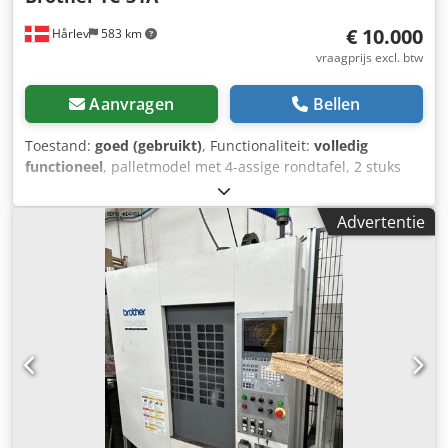
€ 10.000
Hårlev
583 km
vraagprijs excl. btw
Aanvragen
Bellen
Toestand:
goed (gebruikt)
, Functionaliteit:
volledig
functioneel
, palletmodel met 4-assige rondtafel, 2 stuks
bouwjaar 1998, gewicht 2350 kg X 350 mm Y 250 mm Z 350
mm Dodeziclljpfx Agyswa 4e as Gereedschapswisselaar
Advertentie
met 26 posities Twin Pallet