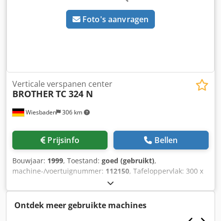
Foto's aanvragen
Verticale verspanen center
BROTHER
TC 324 N
Wiesbaden
306 km
Prijsinfo
Bellen
Bouwjaar:
1999
, Toestand:
goed (gebruikt)
,
machine-/voertuignummer:
112150
, Tafeloppervlak: 300 x
500 mm Reizen x / y / z: 420/300/250 mm
Spindelbevestiging: BT 30 klein / groot Afstandstafel /
spindel: Spiltoerentallen: ca. 10 - 10000 rpm Voeding: ca. 5
Ontdek meer gebruikte machines
- 10000 mm / min. Dwsdpfx Agsf Sainjyja Snelle doortocht: