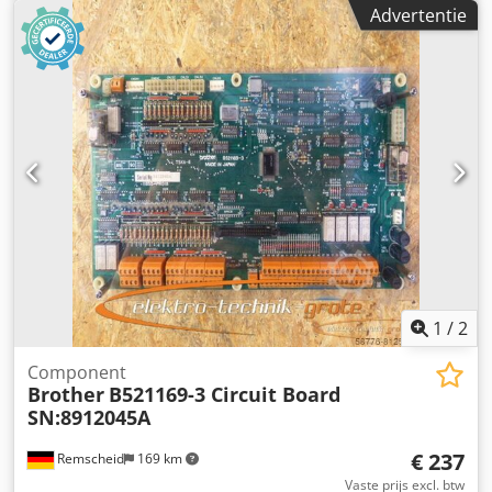
Advertentie
1
/
2
Component
Brother
B521169-3 Circuit Board
SN:8912045A
€ 237
Remscheid
169 km
Vaste prijs excl. btw