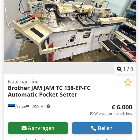
mm Tafel Tafelafmeting: 550 x 400 mm Tafelbelasting: 200
kg Spil Max. toerental spil: 12.000 tpm MACHINEGEGEVENS
Aantal assen: 5 Gewicht: 4.600 kg Elektrische gegevens
Spanningsvoorziening: 220 V, 3 fasen Frequentie: 50/60 Hz
Nominaal vermogen: 16,0 kVA Maximaal vermogen: 32,0
kVA Dodpfx Aexnwvpsgyowa UITRUSTING 2 pallets
1
/
9
Naaimachine
Brother JAM
JAM TC 138-EP-FC
Automatic Pocket Setter
€ 6.000
Valga
1.459 km
EXW vraagprijs excl. btw
Aanvragen
Bellen