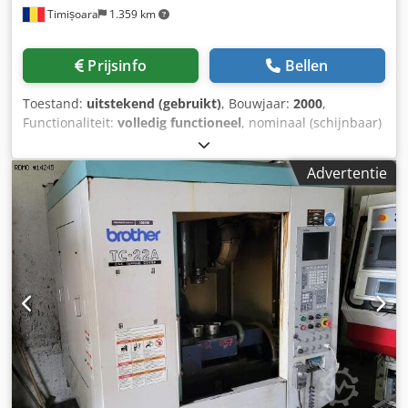
Timișoara
1.359 km
professionele confectieproductie en was bedrijfsvaardig
tot de sluiting van de fabriek. Technische specificaties •
Fabrikant: JAM s.r.l. • Model: TC 138-EP-FC • Bouwjaar: 2001
Prijsinfo
Bellen
• Machinenummer (Matricola): 919 • Referentienummer: 8
C • Naaihoofd: Brother automatische naaimodule •
Toestand:
uitstekend (gebruikt)
, Bouwjaar:
2000
,
Besturingssysteem: Brother BAS CNC-controller •
Functionaliteit:
volledig functioneel
, nominaal (schijnbaar)
Automatiseringsplatform: JAM System •
vermogen:
11 kVA
, aantal spindels:
3
, ingangsspanning:
Servomotorvermogen: 750 W • Voeding: 400 V, 3-fase •
380 V
, CNC BROTHER TC - 31A 3 ASSEN DRAAITAFEL
Frequentie: 50/60 Hz • Motorsnelheid: o 1390 tpm (50 Hz) o
Advertentie
Dwedpfjyh Rp Ijx Agyoa MET HYDRAULISCHE EENHEID
1680 tpm (60 Hz) • X-as slag: 150 mm • Y-as slag: 100 mm •
ZONDER DAMPFILTERINSTALLATIE
Vereiste persluchtaansluiting Belangrijkste kenmerken •
Volledig geautomatiseerde pocketzetter • CNC-gestuurd
programmeerbaar naaisysteem • Automatisch vouwen en
positioneren van zakken • Pneumatisch klemmen en
materiaalbehandeling • Snel patroon wisselen mogelijk •
Hoge herhaalbaarheid en constante steekkwaliteit •
Ontworpen voor continue industriële productie • Robuust
Italiaans automatiseringsplatform • Geïntegreerde Brother-
naaitechnologie • Geschikt voor denim, werkkleding en
kledingproductie Inclusief • JAM TC 138-EP-FC
automatische pocketzetter Dsdozgw Ebopfx Agyswa •