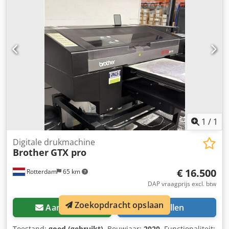
apparaat dat mogelijk gebruikssporen (kleine krassen of
verkleuringen) kan vertonen. Het apparaat is getest op
werking Een testprint is zichtbaar op de foto Verpakking en
verzending: U bent van harte welkom om het apparaat
tijdens onze openingstijden te komen bezichtigen. Maak
hiervoor alstublieft een afspraak! Zeewaardige verpakking
en wereldwijde verzending op aanvraag mogelijk! Voor
verzending of afhaling wordt er voor u een
functioneringstest op video vastgelegd. Voor meer
informatie kunt u uiteraard ook persoonlijk contact met
ons opnemen.
1
/
1
Digitale drukmachine
Brother
GTX pro
€ 16.500
Rotterdam
65 km
DAP vraagprijs excl. btw
Zoekopdracht opslaan
Aanvragen
Bellen
Toestand:
goed (gebruikt)
, Bouwjaar:
2020
, Functionaliteit: