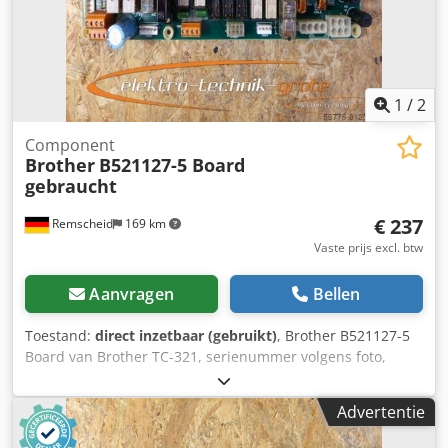
1
/
2
Component
Brother
B521127-5 Board
gebraucht
€ 237
Remscheid
169 km
Vaste prijs excl. btw
Aanvragen
Bellen
Toestand:
direct inzetbaar (gebruikt)
, Brother B521127-5
Board van Brother TC-321, serienummer volgens foto,
gebruikt, goede staat, 100% functioneel. Dsdji D Ulcepfx
Agyswa
Advertentie