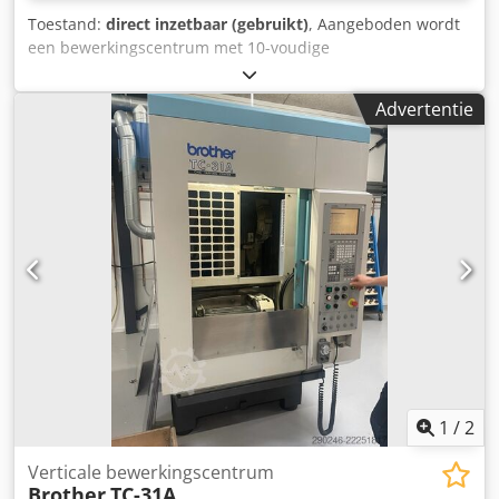
Toestand:
direct inzetbaar (gebruikt)
, Aangeboden wordt
een bewerkingscentrum met 10-voudige
gereedschapswisselaar. Tafelopspanvlak X/Y:
600mm/300mm, verplaatsingen X/Y/Z: ca.
Advertentie
420mm/300mm/250mm, spilsnelheid: 6000 omw/min.
Gereedschaphouder: BT30. Besturing: Brother CNC-400,
machinegewicht: ca. 2000kg, inclusief handleiding.
Bezichtiging op afspraak mogelijk. Dsdox Ecu Eepfx Agyowa
1
/
2
Verticale bewerkingscentrum
Brother
TC-31A