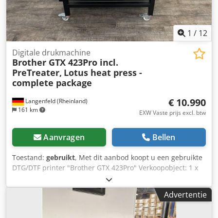
Herhalingsnauwkeurigheid: ± 0,004 mm Nauwkeurigheid
van draaddiepte: 0,05 mm Luchtverbruik: 45 l/min
Luchtdruk: 0,5-0,6 MPa Luchtkwaliteit: 99% watervrij
1
/
12
Inclusief FANUC robot / automatisering Machine kan onder
stroom worden bezichtigd.
Digitale drukmachine
Brother GTX 423Pro incl.
PreTreater,
Lotus heat press -
complete package
€ 10.990
Langenfeld (Rheinland)
161 km
EXW Vaste prijs excl. btw
Aanvragen
Bellen
Toestand:
gebruikt
, Met dit aanbod koopt u een gebruikte
DTG/DTF printer "Brother GTX 423Pro" Verkoopobject: 1 x
Brother GTX 423Pro met de volgende uitrusting: inclusief
Lotus Heat Press LTS 150B Slide inclusief Schulze PreTreat
Advertentie
Maker 5 Dwsdsy R Nmhjpfx Agyea Tellerstanden: Totaal:
ca. 5.500 prints Staat: Dit aanbod betreft een gebruikt