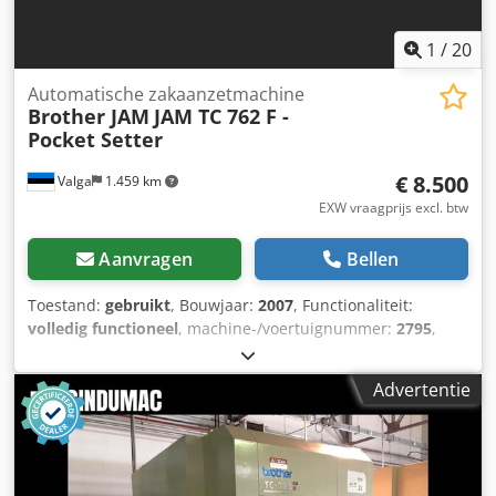
1
/
20
Automatische zakaanzetmachine
Brother JAM
JAM TC 762 F -
Pocket Setter
€ 8.500
Valga
1.459 km
EXW vraagprijs excl. btw
Aanvragen
Bellen
Toestand:
gebruikt
, Bouwjaar:
2007
, Functionaliteit:
volledig functioneel
, machine-/voertuignummer:
2795
,
vermogen van de servomotor:
750 W
, ingangsspanning:
230 V
, pneumatische aansluiting:
7 bar
, Te koop wordt
Advertentie
aangeboden: een krachtige, geautomatiseerde Brother-
naaivoorziening, uitgerust met een JAM TC 762 F
automatiseringsmodule, aangeboden als complete
industriële werkplek. Dit systeem is speciaal ontworpen
voor het automatisch plaatsen van zakken en uiterst