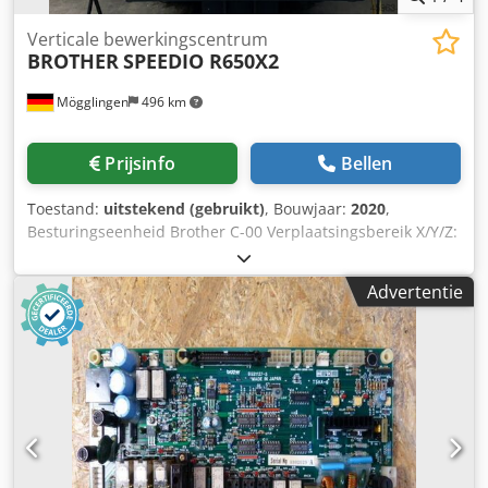
Verticale bewerkingscentrum
BROTHER
SPEEDIO R650X2
Mögglingen
496 km
Prijsinfo
Bellen
Toestand:
uitstekend (gebruikt)
, Bouwjaar:
2020
,
Besturingseenheid Brother C-00 Verplaatsingsbereik X/Y/Z:
650 x 400 x 435 mm Dedpozlb Ecsfx Agyewa Dubbele
palletwisselaar 800 x 400 mm Spindelsnelheid: 16.000
Advertentie
omwentelingen per minuut Gereedschapsmagazijn voor 40
gereedschappen, BT 30 Koelvloeistofdruk: 70 bar 3D-
meetsensor OMP 40 Elektronisch handwiel
Spanentransporteur