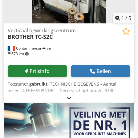
1
/
5
Verticaal bewerkingscentrum
BROTHER
TC-S2C
Contamine-sur-Arve
673 km
Prijsinfo
Bellen
Toestand:
gebruikt
, TECHNISCHE GEGEVENS - Aantal
assen: 4 FREESSPINDEL - Gereedschaphouder: BT30 -
Spindelvermogen: 10,1 [kW] - Spindelsnelheid: 10 - 10.000
[tpm] LINEAIRE ASSEN - Verplaatsingsbereik X/Y/Z-as: 500 x
400 x 300 [mm] - Sneltransport (X/Y/Z): 50/50/50 [m/min] -
Voedingssnelheid (X/Y/Z): 10/10/10 [m/min]
GEREEDSCHAPWISSELAAR - Type gereedschapwisselaar:
Paraplu-model - Aantal gereedschappen in magazijn: 14 -
Gereedschapswisseltijd: 1,7 [sec] TAFEL - Tafelformaat: 600