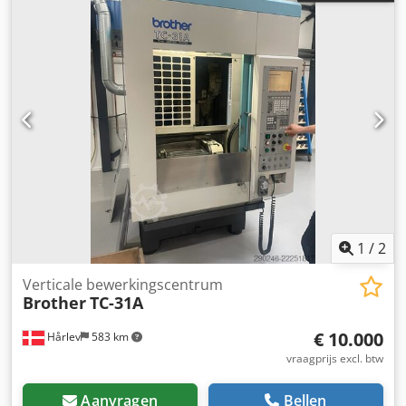
1
/
2
Verticale bewerkingscentrum
Brother
TC-31A
€ 10.000
Hårlev
583 km
vraagprijs excl. btw
Aanvragen
Bellen