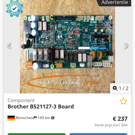
Advertentie
1
/
2
Component
Brother
B521127-3 Board
€ 237
Remscheid
169 km
Vaste prijs excl. btw