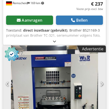
€ 237
Remscheid
169 km
Vaste prijs excl. btw
Aanvragen
Bellen
Toestand:
direct inzetbaar (gebruikt)
, Brother B521169-3
printplaat van Brother TC-321, serienummer volgens foto,
gebruikt, goede staat, 100% functioneel. Dkjdpoi D Ulksfx
Ab Ser
Advertentie