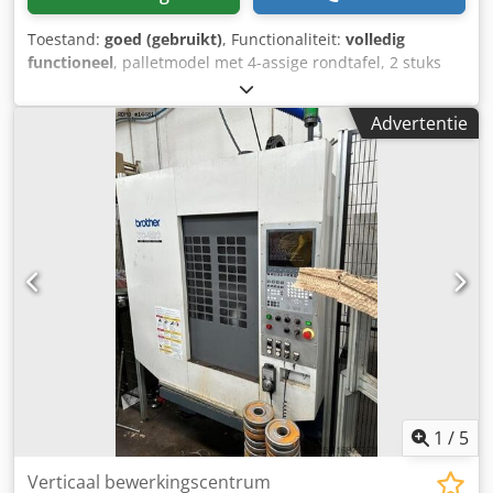
Toestand:
goed (gebruikt)
, Functionaliteit:
volledig
functioneel
, palletmodel met 4-assige rondtafel, 2 stuks
bouwjaar 1998, gewicht 2350 kg X 350 mm Dkodpfx
Abszicllo Sjr Y 250 mm Z 350 mm 4e as
Advertentie
Gereedschapswisselaar met 26 posities Twin Pallet
1
/
5
Verticaal bewerkingscentrum