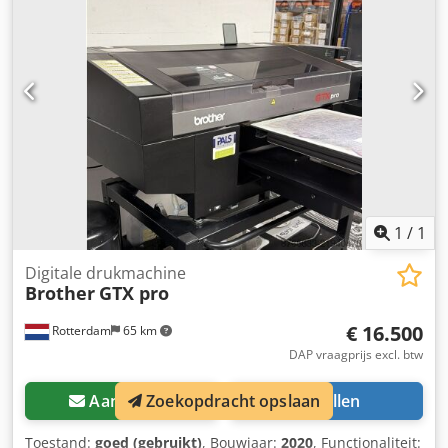
vertonen. Het apparaat is getest op werking Een testprint
is zichtbaar op de foto Verpakking en verzending: U bent
van harte welkom om het apparaat tijdens onze
openingstijden te komen bezichtigen. Maak hiervoor
alstublieft een afspraak! Zeewaardige verpakking en
wereldwijde verzending op aanvraag mogelijk! Voor
verzending of afhaling wordt er voor u een
functioneringstest op video vastgelegd. Dksdpfx Aoy R
Nmhjb Sjr Voor meer informatie kunt u uiteraard ook
persoonlijk contact met ons opnemen.
1
/
1
Digitale drukmachine
Brother
GTX pro
€ 16.500
Rotterdam
65 km
DAP vraagprijs excl. btw
Aanvragen
Bellen
Zoekopdracht opslaan
Toestand:
goed (gebruikt)
, Bouwjaar:
2020
, Functionaliteit: