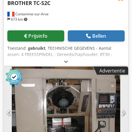
BROTHER
TC-S2C
Contamine-sur-Arve
673 km
Prijsinfo
Bellen
Toestand:
gebruikt
, TECHNISCHE GEGEVENS - Aantal
assen: 4 FREESSPINDEL - Gereedschaphouder: BT30 -
Spindelvermogen: 10,1 [kW] - Spindelsnelheid: 10 - 10.000
[tpm] LINEAIRE ASSEN - Verplaatsingsbereik X/Y/Z-as: 500 x
Advertentie
400 x 300 [mm] - Sneltransport (X/Y/Z): 50/50/50 [m/min] -
Voedingssnelheid (X/Y/Z): 10/10/10 [m/min]
GEREEDSCHAPWISSELAAR - Type gereedschapwisselaar:
Paraplu-model - Aantal gereedschappen in magazijn: 14 -
Gereedschapswisseltijd: 1,7 [sec] TAFEL - Tafelformaat: 600
x 320 [mm] - Max. tafelbelasting: 250 [kg] ELEKTRISCHE
VOEDING - Voedingsspanning: 380 [V] - Totaal opgenomen
vermogen: 15,9 [kVA] GEWICHT EN AFMETINGEN -
Benodigde ruimte: 1.624 × 2.829 [mm] Dkedpfsuhbunex Ab
Ser - Machinehoogte: 2.608 [mm] - Machinegewicht: 2.300