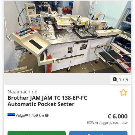
Gereedschaphouder: BT30. Besturing: Brother CNC-400,
machinegewicht: ca. 2000kg, inclusief handleiding.
Bezichtiging op afspraak mogelijk. Dkjdpfex Ecu Eox Ab Sjr
1
/
9
Naaimachine
Brother JAM
JAM TC 138-EP-FC
Automatic Pocket Setter
€ 6.000
Valga
1.459 km
EXW vraagprijs excl. btw