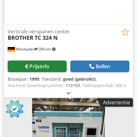
Verticale verspanen center
BROTHER
TC 324 N
Wiesbaden
306 km
Prijsinfo
Bellen
Bouwjaar:
1999
, Toestand:
goed (gebruikt)
,
machine-/voertuignummer:
112150
, Tafeloppervlak: 300 x
500 mm Reizen x / y / z: 420/300/250 mm
Spindelbevestiging: BT 30 klein / groot Afstandstafel /
Advertentie
spindel: Dsdpfsf Sainox Ab Sjkr Spiltoerentallen: ca. 10 -
10000 rpm Voeding: ca. 5 - 10000 mm / min. Snelle
doortocht: x u. y / z 25/20 m / min. Spindelaandrijving: 7
kW Elektriciteit. Verbinding: 400 V, ca. 9 kVA kW Benodigde
ruimte: 2500 x 1500 x 1450 mm Gewicht: ca. 2800 kg