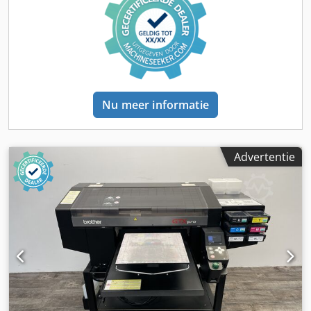
gereedschapslengte: 250 mm Max. gereedschapsdiameter:
110 mm Gereedschapswisseltijd: 0,8 s
Gereedschapsopname: BT 30 Gereedschapsmagazijn met:
21 stuks Voedingssnelheden X/Y/Z-as: 10.000 - 20.000
mm/min Snelle verplaatsing X-as: 50 m/min Snelle
verplaatsing Y-as: 50 m/min Snelle verplaatsing Z-as: 56
m/min X-as versnelling: 2,0 g Y-as versnelling: 1,3 g Z-as
Nu meer informatie
versnelling: 2,2 g Versnellingstijd: 0,30 sec Machine lengte:
2360 mm Machine breedte: 2120 mm Machine hoogte:
2500 mm Machinegewicht ca.: 2,4 ton Aanvullende
informatie: TAPPEN Toerental: 6.000 tpm Versnellingstijd:
Advertentie
0,11 s Dkedpfszc Dyrjx Ab Ser SNIJDPRESTATIES
Boorprestatie in aluminium: max. 24 mm / F0,2
Boorprestatie in C45-staal: max. 18 mm / F0,1
Draadcapaciteit in aluminium: max. M22 Voorboren in
staal C45: max. M14 Freescapaciteit in aluminium: max.
660 cm³/min Vlakfrees: Ø 100 / diepte 2,2 mm / F=3000
Freescapaciteit in C45-staal: max. 48 cm³/min Vlakfrees: Ø
40 / diepte 2,5 mm / F=484 HOOGSNELHEID-
GEREEDSCHAPSWISSELAAR Stations met richtingslogica: 21
Wisseltijd T - T: 0,8 seconden Wisseltijd C - C bij n=10.000