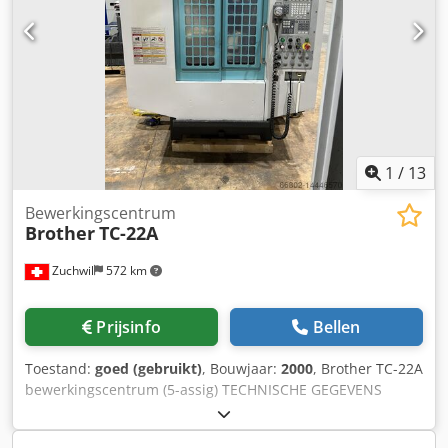
1
/
13
Bewerkingscentrum
Brother
TC-22A
Zuchwil
572 km
Prijsinfo
Bellen
Toestand:
goed (gebruikt)
, Bouwjaar:
2000
, Brother TC-22A
bewerkingscentrum (5-assig) TECHNISCHE GEGEVENS
Aantal assen: 5 X-as: 500 mm Y-as: 410 mm Z-as: 610 mm
Spiltoerental: 12`000 tpm Dkodpfxeq E N Ume Ab Sjr