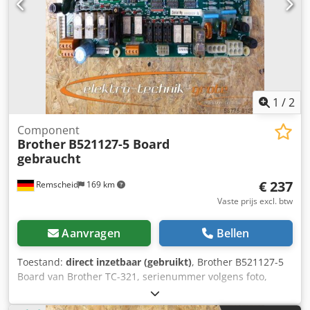
1
/
2
Component
Brother
B521127-5 Board
gebraucht
€ 237
Remscheid
169 km
Vaste prijs excl. btw
Aanvragen
Bellen
Toestand:
direct inzetbaar (gebruikt)
, Brother B521127-5
Board van Brother TC-321, serienummer volgens foto,
gebruikt, goede staat, 100% functioneel. Dkodpoi D Ulcefx
Ab Ser