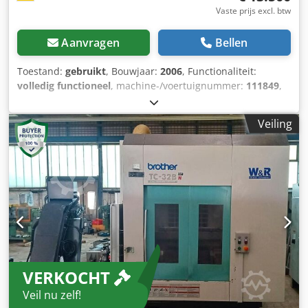
Vaste prijs excl. btw
Aanvragen
Bellen
Toestand:
gebruikt
, Bouwjaar:
2006
, Functionaliteit:
volledig functioneel
, machine-/voertuignummer:
111849
,
CNC-bewerkingscentrum Brother TC-R2A Bouwjaar: 2006,
serienummer 111849 Besturing: Brother Uitvoering: 14-
Veiling
voudige gereedschapswisselaar, spindelopname BT-30
Verplaatsingen X: 420 mm (16,5 inch) Y: 320 mm (12,6 inch)
Z: 270 mm (10,6 inch) ----- Aantrekkelijk aanbod – flexibel &
zorgeloos Wij bieden u niet alleen een kwalitatief
hoogwaardig product, maar ook op maat gemaakte
financieringsoplossingen die aansluiten bij uw wensen. Of
het nu gaat om aanbetaling, betaling in termijnen of
individuele financieringsmodellen – samen vinden wij de
juiste oplossing. Dodpfxeyzpdbe Ab Sekr Op verzoek
nemen wij tevens de complete transportorganisatie voor
VERKOCHT
onze rekening. Van planning tot betrouwbare levering
zorgen wij voor een soepel en tijdig verloop, zodat u
Veil nu zelf!
nergens omkijken naar heeft. 📞 Neem gerust contact met