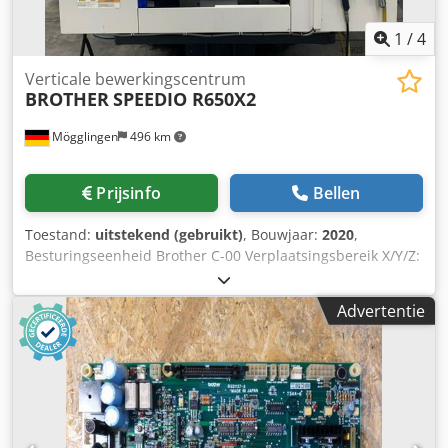
1
/
4
Verticale bewerkingscentrum
BROTHER
SPEEDIO R650X2
Mögglingen
496 km
Prijsinfo
Bellen
Toestand:
uitstekend (gebruikt)
, Bouwjaar:
2020
,
Besturingseenheid Brother C-00 Verplaatsingsbereik X/Y/Z:
650 x 400 x 435 mm Dubbele palletwisselaar 800 x 400 mm
Spindelsnelheid: 16.000 omwentelingen per minuut
Advertentie
Dodpfozlb Ecjx Ab Sskr Gereedschapsmagazijn voor 40
gereedschappen, BT 30 Koelvloeistofdruk: 70 bar 3D-
meetsensor OMP 40 Elektronisch handwiel
Spanentransporteur