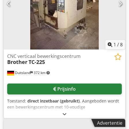
Spanningsvoorziening: 220 V, 3 fasen Frequentie: 50/60 Hz
Dsdpfoxnwvpjx Ab Sjkr Nominaal vermogen: 16,0 kVA
Maximaal vermogen: 32,0 kVA UITRUSTING 2 pallets
1
/
8
CNC verticaal bewerkingscentrum
Brother
TC-225
Duitsland
372 km
Prijsinfo
Toestand:
direct inzetbaar (gebruikt)
, Aangeboden wordt
een bewerkingscentrum met 10-voudige
gereedschapswisselaar. Tafelopspanvlak X/Y:
600mm/300mm, verplaatsingen X/Y/Z: ca.
Advertentie
420mm/300mm/250mm, spilsnelheid: 6000 omw/min.