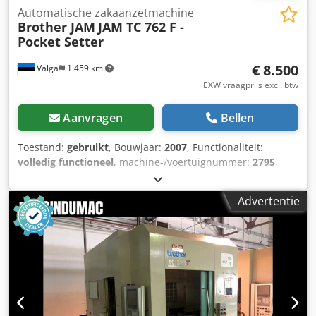
Automatische zakaanzetmachine
Brother JAM
JAM TC 762 F -
Pocket Setter
€ 8.500
Valga
1.459 km
EXW vraagprijs excl. btw
Aanvragen
Bellen
Toestand:
gebruikt
, Bouwjaar:
2007
, Functionaliteit:
volledig functioneel
, machine-/voertuignummer:
2795
,
vermogen van de servomotor:
750 W
, ingangsspanning:
230 V
, pneumatische aansluiting:
7 bar
, Te koop wordt
Advertentie
aangeboden: een krachtige, geautomatiseerde Brother-
naaivoorziening, uitgerust met een JAM TC 762 F
automatiseringsmodule, aangeboden als complete
industriële werkplek. Dit systeem is speciaal ontworpen
voor het automatisch plaatsen van zakken en uiterst
nauwkeurige naaiwerkzaamheden, ideaal voor de
productie van denim, broeken en werkkleding. De
geïntegreerde automatiseringsmodule zorgt voor precieze