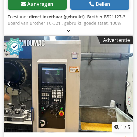
Aanvragen
Bellen
Toestand:
direct inzetbaar (gebruikt)
, Brother B521127-3
Board van Brother TC-321 , gebruikt, goede staat, 100%
functioneel. Dedpfx Abei D Uk Us Sokr
Advertentie
1
/
5