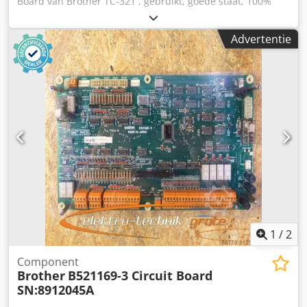
Board van Brother TC-321 , gebruikt, goede staat, 100%
functioneel. Djdpfx Aboi D Uk He Sekr
Advertentie
1
/
2
Component
Brother
B521169-3 Circuit Board
SN:8912045A