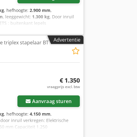
kg
, hefhoogte:
2.900 mm
,
mm
, leeggewicht:
1.300 kg
, Door inruil
TS : buitenkant lepels
00mmBatterij: onderhoudsvrij GELmet
Advertentie
e triplex stapelaar BT
€ 1.350
vraagprijs excl. btw
Aanvraag sturen
kg
, hefhoogte:
4.150 mm
,
 door inruil verkregen: Elektrische
50 mm Capaciteit 1.250
ouTube Dcedeza Dy Hepfx Aftjk