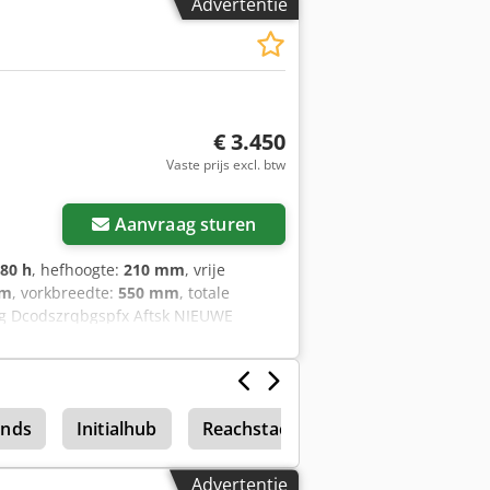
Advertentie
E 1 & 2 ) Temp klasse = T3FEM 2 vorken
€ 3.450
Vaste prijs excl. btw
Aanvraag sturen
880 h
, hefhoogte:
210 mm
, vrije
mm
, vorkbreedte:
550 mm
, totale
 kg Dcodszrqbgspfx Aftsk NIEUWE
0V hoogfrequent lader, Vorkmaat 2000
 Nederland garantie machine 3
ands
Initialhub
Reachstacker
Advertentie