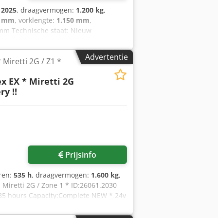
:
2025
, draagvermogen:
1.200 kg
,
0 mm
, vorklengte:
1.150 mm
,
 mm Technische staat: Nieuw
Advertentie
 Miretti 2G / Z1 *
x EX * Miretti 2G
ry !!
Prijsinfo
uren:
535 h
, draagvermogen:
1.600 kg
,
Miretti 2G / Zone 1 * ID:26061.2030
535 hours Capacity:Complete NEW * 24v
icate = AR 17 ATEX 016 Gasgroep = IIB
 Tempklasse = T4Eventueel uit te