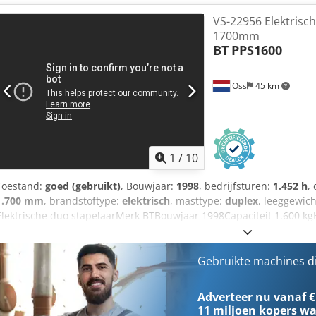
VS-22956 Elektrisc
1700mm
BT
PPS1600
Oss
45 km
1
/
10
Toestand:
goed (gebruikt)
, Bouwjaar:
1998
, bedrijfsturen:
1.452 h
,
1.700 mm
, brandstoftype:
elektrisch
, masttype:
duplex
, leeggewic
Elektrische duo stapelaarMerk BTBouwjaar 1998Capaciteit 1.600 k
pallet model Voorzien van INITIELE LIFT, ideaal op ongelijke vloeren
video op YouTube Dedpfx Afozpflhetsck
Gebruikte machines d
Adverteer nu vanaf €
11 miljoen kopers
wa