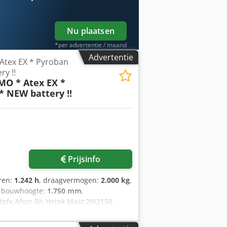
Nu plaatsen
*per advertentie / maand
Advertentie
Atex EX * Pyroban
ry !!
MO * Atex EX *
* NEW battery !!
Prijsinfo
uren:
1.242 h
, draagvermogen:
2.000 kg
,
, bouwhoogte:
1.750 mm
,
dpfx Afozr Rh Hetek Mast:2W2150
ting height:2150 mm Capacity:2000 kg
4 Options:* EX * Atex - Pyroban !!!!