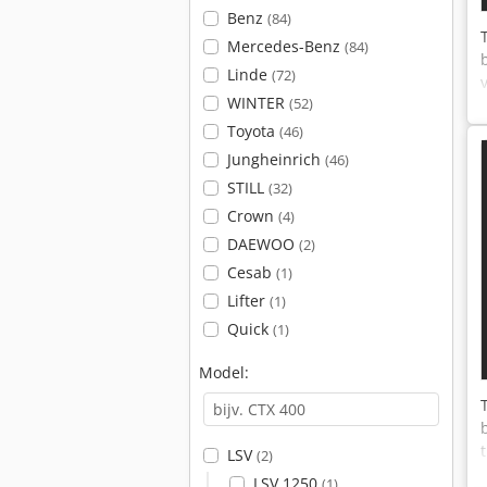
Benz
(84)
Mercedes-Benz
(84)
Linde
(72)
WINTER
(52)
Toyota
(46)
Jungheinrich
(46)
STILL
(32)
Crown
(4)
DAEWOO
(2)
Cesab
(1)
Lifter
(1)
Quick
(1)
Model:
LSV
(2)
LSV 1250
(1)