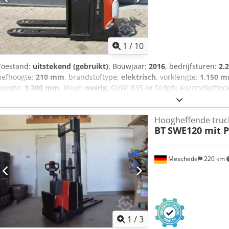
1
/
10
Toestand:
uitstekend (gebruikt)
, Bouwjaar:
2016
, bedrijfsturen:
2.
hefhoogte:
210 mm
, brandstoftype:
elektrisch
, vorklengte:
1.150 
hoogte:
1.300 mm
, kleur:
overig
, GVW: 835 kg Djdpfx Aozrmdkeftock 
FUNCTIONEERT ALS NIEUW! Batterij 24V 5PzB 500Ah met vulsysteem
1150 x 550 mm en afstand tussen de vorken 190 mm, Tandem vorkw
Hoogheffende truc
Stuurbekrachtiging, In Nederland garantie machine 3 maanden, in N
BT
SWE120 mit P
Meschede
220 km
1
/
3