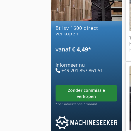
bt lsv 1600 direct
verkopen
vanaf
€ 4,49
*
Informeer nu
+49 201 857 861 51
zonder commissie
verkopen
*per advertentie / maand