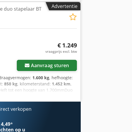
Advertentie
he duo stapelaar BT
€ 1.249
vraagprijs excl. btw
Aanvraag sturen
 draagvermogen:
1.600 kg
, hefhoogte:
ht:
850 kg
, kilometerstand:
1.452 km
,
gHeft tot een hoogte van 1.700mmDuo
Voorzien van batterijMet laderbekijk de
irect verkopen
 4,49
*
chten op u