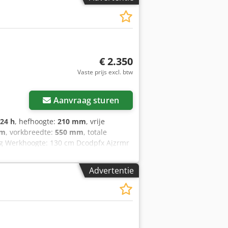
€ 2.350
Vaste prijs excl. btw
Aanvraag sturen
124 h
, hefhoogte:
210 mm
, vrije
mm
, vorkbreedte:
550 mm
, totale
 kg Werkhoogte: 130 cm Dcodpfx Ajzrmr
tegelijk. Nieuwe batterijcellen 24V
len, Tandem vorkwielen, BT TOYOTA
Advertentie