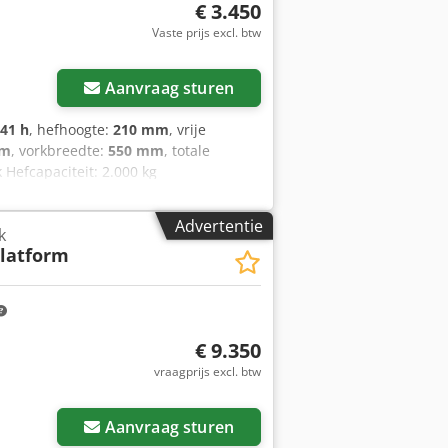
€ 3.450
Vaste prijs excl. btw
Aanvraag sturen
241 h
, hefhoogte:
210 mm
, vrije
mm
, vorkbreedte:
550 mm
, totale
Hefcapaciteit: 2.000 kg
, 220V hoogfrequent lader, Vorkmaat
ielen, Opklapbaar staplateau,
Advertentie
k
ederland garantie batterij 1 jaar.
latform
€ 9.350
vraagprijs excl. btw
Aanvraag sturen