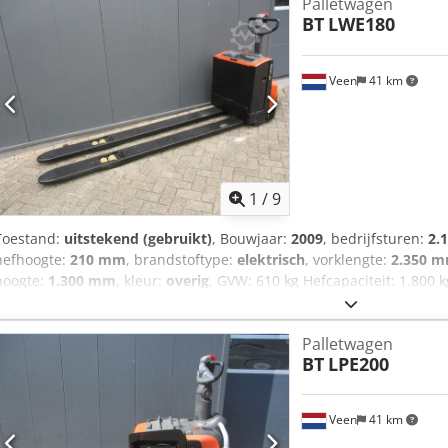
Palletwagen
BT
LWE180
Veen
41 km
1
/
9
Toestand:
uitstekend (gebruikt)
, Bouwjaar:
2009
, bedrijfsturen:
2.
hefhoogte:
210 mm
, brandstoftype:
elektrisch
, vorklengte:
2.350 
hoogte:
1.300 mm
, kleur:
overig
, GVW: 610 kg Hefcapaciteit: 1.800
Ioftok VORKMAAT 2350 X 550 MM, Voor vervoer van meerdere pallets 
3PzB 225Ah met vulsysteem, 220V hoogfrequent ader, NIEUWE wie
Palletwagen
LWE 180, In Nederland garantie machine en batterij 3 maanden.
BT
LPE200
Veen
41 km