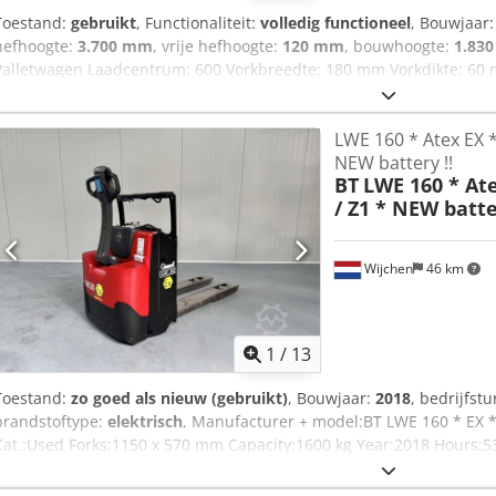
Toestand:
gebruikt
, Functionaliteit:
volledig functioneel
, Bouwjaar
hefhoogte:
3.700 mm
, vrije hefhoogte:
120 mm
, bouwhoogte:
1.83
Palletwagen Laadcentrum: 600 Vorkbreedte: 180 mm Vorkdikte: 60
Accuspanning: 24V Dcodjwkk Iyepfx Aftek Batterij Ah: 225Ah
LWE 160 * Atex EX *
NEW battery !!
BT
LWE 160 * Ate
/ Z1 * NEW batte
Wijchen
46 km
1
/
13
Toestand:
zo goed als nieuw (gebruikt)
, Bouwjaar:
2018
, bedrijfst
brandstoftype:
elektrisch
, Manufacturer + model:BT LWE 160 * EX * 
Cat.:Used Forks:1150 x 570 mm Capacity:1600 kg Year:2018 Hours:
/ 225ah * Bj 04/2026 Options:* EX * MIRETTI E9098 Systeem / Certif
Type = Cat 2G ( toegestaan in ZONE 1 en 2 ) Dcedjzq Um Rjpfx Aftok