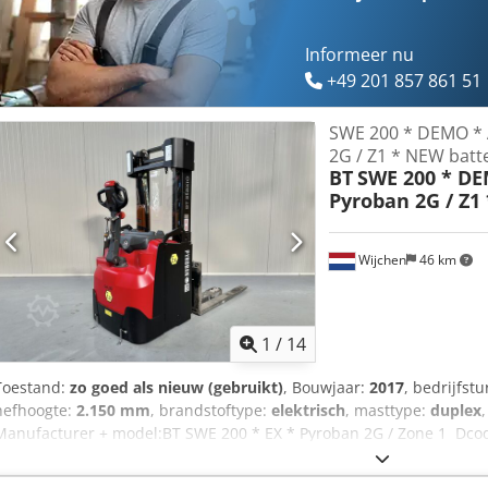
Informeer nu
+49 201 857 861 51
SWE 200 * DEMO * 
2G / Z1 * NEW batte
BT
SWE 200 * DE
Pyroban 2G / Z1 
Wijchen
46 km
1
/
14
Toestand:
zo goed als nieuw (gebruikt)
, Bouwjaar:
2017
, bedrijfst
hefhoogte:
2.150 mm
, brandstoftype:
elektrisch
, masttype:
duplex
Manufacturer + model:BT SWE 200 * EX * Pyroban 2G / Zone 1 Dco
ID:24110.7680 Cat.:Demo Mast:2W2150 Lowered height:1750 mm Lif
Year:2017 Hours:1242 hours Capacity: NEW * 24v / 255ah * Bj 11/202