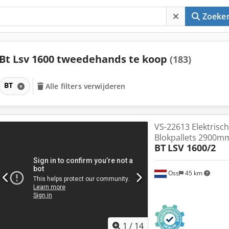
Zoeke
Bt Lsv 1600 tweedehands te koop
(183)
BT
Alle filters verwijderen
VS-22613 Elektrisch
Blokpallets 2900m
BT
LSV 1600/2
Oss
45 km
1
/
14