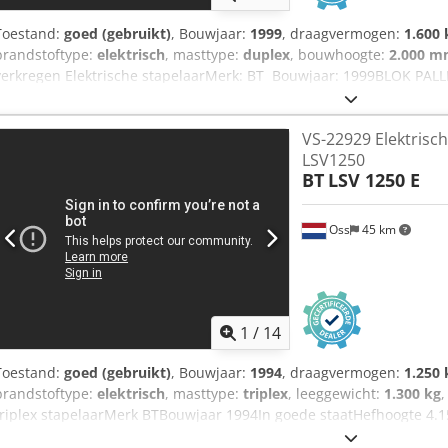
Toestand:
goed (gebruikt)
, Bouwjaar:
1999
, draagvermogen:
1.600 
brandstoftype:
elektrisch
, masttype:
duplex
, bouwhoogte:
2.000 
verkregen Elektrische stapelaarMerk: BT Bouwjaar: 1999BLOK PALLE
68cm Capaciteit: 1.600 kgHefhoogte: 2.900 mmDoorrijdhoogte: 2.0
lader Bekijk de video op YouTube Dodpfx Afoyc Eygjtock
VS-22929 Elektrisch
LSV1250
BT
LSV 1250 E
Oss
45 km
1
/
14
Toestand:
goed (gebruikt)
, Bouwjaar:
1994
, draagvermogen:
1.250 
brandstoftype:
elektrisch
, masttype:
triplex
, leeggewicht:
1.300 kg
,
triplex stapelaarMerk BTBouwjaar 1994In goede staatHefhoogte 4.1
kgDoorrijhoogte xxxBatterijMet externe lader bekijk de video op Y