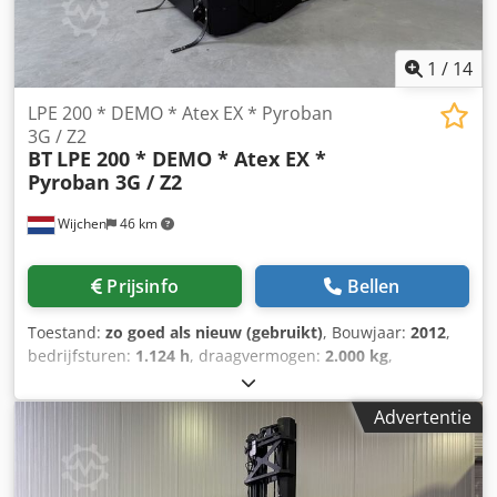
1
/
14
LPE 200 * DEMO * Atex EX * Pyroban
3G / Z2
BT
LPE 200 * DEMO * Atex EX *
Pyroban 3G / Z2
Wijchen
46 km
Prijsinfo
Bellen
Toestand:
zo goed als nieuw (gebruikt)
, Bouwjaar:
2012
,
bedrijfsturen:
1.124 h
, draagvermogen:
2.000 kg
,
brandstoftype:
elektrisch
, Manufacturer + model:BT LPE
200 * EX * 3G / Zone 2 Pyroban ID:25020.6540 Cat.:Demo
Advertentie
Forks:1150 x 570 mm Capacity:2000 kg Year:2012
Hours:1124 hours Capacity:24 v / 300 ah - Bj 06 / 2020
Options:* EX * Atex - Pyroban !!!! Systeem = S6000 E
Csdozq Ubzopfx Agmjrf Gasgroep = IIB Type = 3G (