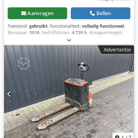
Aanvragen
Bellen
Toestand:
gebruikt
, Functionaliteit:
volledig functioneel
,
Bouwjaar:
2018
, bedrijfsturen:
4.729 h
, draagvermogen:
2.000 kg
, brandstoftype:
elektrisch
, aandrijftype:
Elektro
,
Lage heftruck Staat: Klaar voor gebruik en volledig
Advertentie
functioneel Technische staat: goed Batterijvoltage: 24V
Crodpfx Agszmbu Tomef
1
/
7