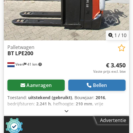
1
/
10
Palletwagen
BT
LPE200
€ 3.450
Veen
41 km
Vaste prijs excl. btw
Aanvragen
Bellen
Toestand:
uitstekend (gebruikt)
, Bouwjaar:
2016
,
bedrijfsturen:
2.241 h
, hefhoogte:
210 mm
, vrije
hefhoogte:
210 mm
, brandstoftype:
elektrisch
, vorklengte:
1.150 mm
, vorkbreedte:
550 mm
, totale hoogte:
1.300 mm
,
Advertentie
kleur:
overig
, GVW: 835 kg Hefcapaciteit: 2.000 kg
Crodezrmdkepfx Agmof FUNCTIONEERT ALS NIEUW!