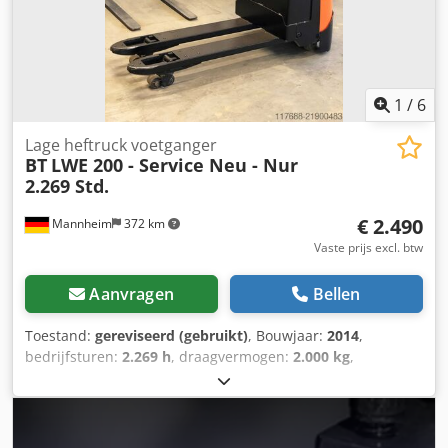
1
/
6
Lage heftruck voetganger
BT
LWE 200 - Service Neu - Nur
2.269 Std.
€ 2.490
Mannheim
372 km
Vaste prijs excl. btw
Aanvragen
Bellen
Toestand:
gereviseerd (gebruikt)
, Bouwjaar:
2014
,
bedrijfsturen:
2.269 h
, draagvermogen:
2.000 kg
,
brandstoftype:
elektrisch
, masttype:
Simplex
,
bouwhoogte:
1.300 mm
, Fabrikant: BT Type: BT LWE 200 –
laagheffende palletwagen Aandrijving: elektrisch
Laadvermogen: 2.000 kg Bouwjaar: 2014 Bedrijfsuren: