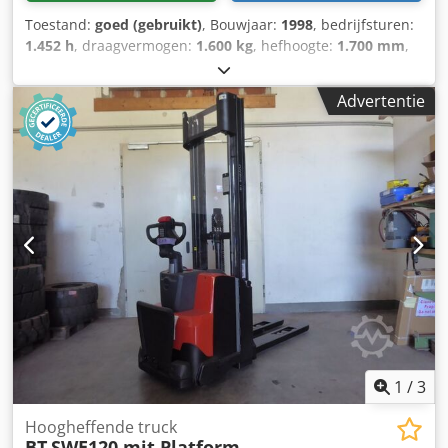
Toestand:
goed (gebruikt)
, Bouwjaar:
1998
, bedrijfsturen:
1.452 h
, draagvermogen:
1.600 kg
, hefhoogte:
1.700 mm
,
brandstoftype:
elektrisch
, masttype:
duplex
, leeggewicht:
850 kg
, kilometerstand:
1.452 km
, Elektrische duo
Advertentie
stapelaarMerk BTBouwjaar 1998Capaciteit 1.600 kgHeft tot
een hoogte van 1.700mmDuo pallet model Voorzien van
INITIELE LIFT, ideaal op ongelijke vloerenVoorzien van
batterijMet laderbekijk de video op YouTube Cjdpfjzpflhsx
Agmsrf
1
/
3
Hoogheffende truck
BT
SWE120 mit Platform