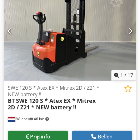
1
/
17
SWE 120 S * Atex EX * Mitrex 2D / Z21 *
NEW battery !!
BT
SWE 120 S * Atex EX * Mitrex
2D / Z21 * NEW battery !!
Wijchen
46 km
Prijsinfo
Bellen