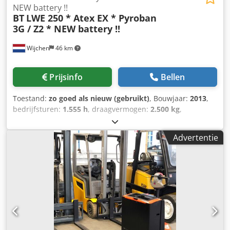
NEW battery !!
BT
LWE 250 * Atex EX * Pyroban
3G / Z2 * NEW battery !!
Wijchen
46 km
Prijsinfo
Bellen
Toestand:
zo goed als nieuw (gebruikt)
, Bouwjaar:
2013
,
bedrijfsturen:
1.555 h
, draagvermogen:
2.500 kg
,
brandstoftype:
elektrisch
, Manufacturer + model:BT LWE
250 * EX * Pyroban - 3G / Zone 2 ID:24031.0028 Cat.: Used
Advertentie
Forks:800 x 540 mm Capacity:2500 kg Year:2013 Hours:1555
hours Capacity: Complete NEW * 24v / 260ah ( 4PzB ) * Bj
2024 Options:* EX * Atex - Pyroban !!!! Systeem = S6000 E
Gasgroep = IIB Type = 3G ( toegestaan in ZONE 2 )
Codpfezq T Tpjx Agmorf Temp klasse = T3