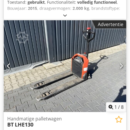
Toestand:
gebruikt
, Functionaliteit:
volledig functioneel
,
Bouwjaar:
2015
, draagvermogen:
2.000 kg
, brandstoftype:
elektrisch
, aandrijftype:
Elektro
, Lage heftruck Cedpfjyy
Ezgox Agmsrf Staat: Klaar voor gebruik en volledig
Advertentie
functioneel Technische staat: goed Batterijvoltage: 24V
Bouwjaar batterij: 2019
1
/
8
Handmatige palletwagen
BT
LHE130