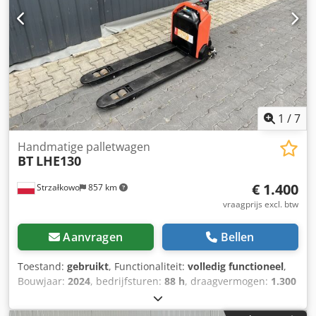
1
/
7
Handmatige palletwagen
BT
LHE130
€ 1.400
Strzałkowo
857 km
vraagprijs excl. btw
Aanvragen
Bellen
Toestand:
gebruikt
, Functionaliteit:
volledig functioneel
,
Bouwjaar:
2024
, bedrijfsturen:
88 h
, draagvermogen:
1.300
kg
, brandstoftype:
elektrisch
, aandrijftype:
Elektro
,
Lageheftruck Staat: Zo goed als nieuw Crsdpjzdwzwsfx