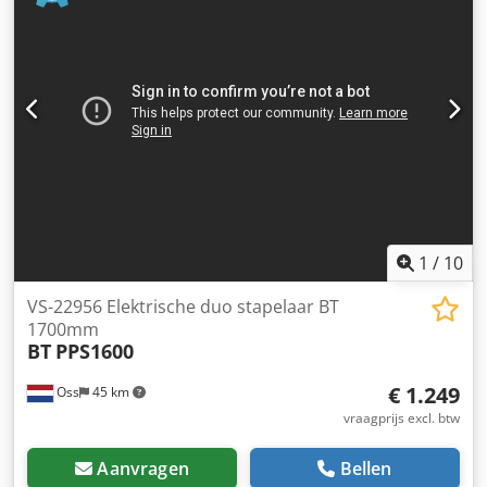
Batterij 24V 5PzB 500Ah met vulsysteem, 220V
hoogfrequent lader, Vorkmaat 1150 x 550 mm en afstand
tussen de vorken 190 mm, Tandem vorkwielen,
Opklapbaar staplateau, Stuurbekrachtiging, In Nederland
garantie machine 3 maanden, in Nederland garantie
batterij 1 jaar.
1
/
10
VS-22956 Elektrische duo stapelaar BT
1700mm
BT
PPS1600
€ 1.249
Oss
45 km
vraagprijs excl. btw
Aanvragen
Bellen