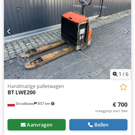
1
/
6
Handmatige palletwagen
BT
LWE200
€ 700
Strzałkowo
857 km
vraagprijs excl. btw
Aanvragen
Bellen