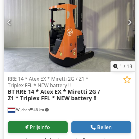
toegestaan in ZONE 2 ) Temp klasse = T3
1
/
13
RRE 14 * Atex EX * Miretti 2G / Z1 *
Triplex FFL * NEW battery !!
BT
RRE 14 * Atex EX * Miretti 2G /
Z1 * Triplex FFL * NEW battery !!
Wijchen
46 km
Prijsinfo
Bellen