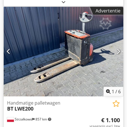
vorklengte:
1.150 mm
, aandrijftype:
Elektro
, bouwbreedte:
730 mm
, Truck met lage hefhoogte Zwaartepunt last: 600
Advertentie
Vorkbreedte: 155 mm Vorkdikte: 45 mm Staat: Klaar voor
gebruik en volledig functioneel Cedpouqrf Rjfx Agmorf
Technische staat: goed Voorbanden Type: Polyurethaan
Conditie voorbanden: 60 - 80% Achterbanden Type:
Polyurethaan Achterbanden Toestand: 60 - 80% Accu Volt:
24V Accu Ah: 225Ah Fabrikant accu: Eternity Type accu: PzS
Bouwjaar accu: 2021 Accuconditie: 80 - 100% Beschrijving:
externe lader, codeslot
1
/
6
Handmatige palletwagen
BT
LWE200
€ 1.100
Strzałkowo
857 km
vraagprijs excl. btw