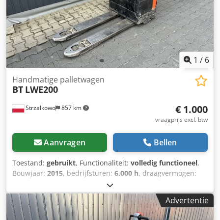
1
/
6
Handmatige palletwagen
BT
LWE200
€ 1.000
Strzałkowo
857 km
vraagprijs excl. btw
Aanvragen
Bellen
Toestand:
gebruikt
, Functionaliteit:
volledig functioneel
,
Bouwjaar:
2015
, bedrijfsturen:
6.000 h
, draagvermogen:
2.000 kg
, brandstoftype:
elektrisch
, aandrijftype:
Elektro
,
Lage heftruck Staat: Klaar voor gebruik en volledig
Advertentie
functioneel Technische staat: goed Cedpfx Agjy Iiv Domjrf
Batterijvoltage: 24V