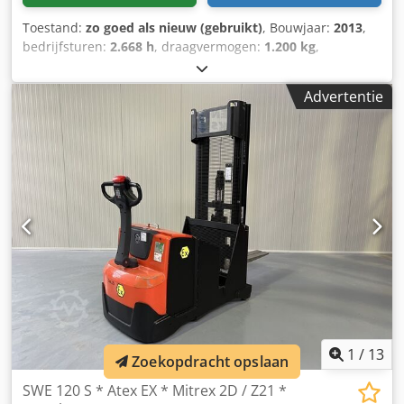
Toestand:
zo goed als nieuw (gebruikt)
, Bouwjaar:
2013
,
bedrijfsturen:
2.668 h
, draagvermogen:
1.200 kg
,
hefhoogte:
2.850 mm
, brandstoftype:
elektrisch
, masttype:
duplex
, bouwhoogte:
2.020 mm
, Manufacturer + model BT
Advertentie
SWE 120 S Atex * EX * Mitrex 2D / Zone 21 Mast 2F2850 ID
23021.7862 Cat.Used Mast 2F2850 Lowered height 2020
mm Lifting height 2850 mm Capacity 1200 kg Year 2013
Hours 2668 hours Capacity ; NEW * 24v / 300ah * Bj 2023
OptionsZEER unieke CONTRA stapelaar EX uitvoering !!* EX
* Mitrex !!!!!Systeem = ATEX 94 / 9 / EG Gasgroep = IIIB (
niet geleidende stof ) Type = 2D ( toegestaan in Zone 21 )
Temp klasse = T4 ( 135 *C )Uitgevoerd met - MAST FFL - 2
Delig - VRIJDRAGENDE verstelbare heftruck lepels
Crjdpfozq T Nwjx Agmsf - GESCHIKT voor alle soorten
pallets
1
/
13
Zoekopdracht opslaan
SWE 120 S * Atex EX * Mitrex 2D / Z21 *