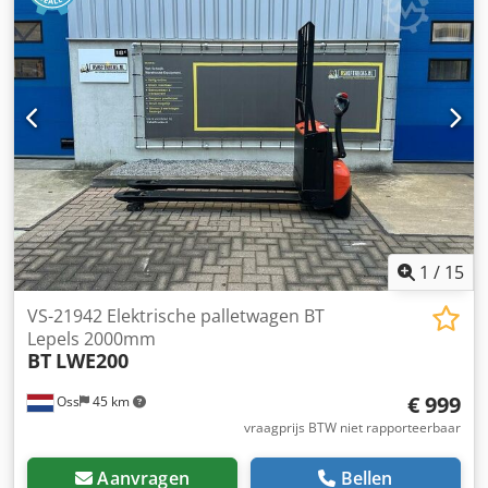
2350 X 550 MM, Voor vervoer van meerdere pallets tegelijk.
Nieuwe batterijcellen 24V 3PzB 225Ah met vulsysteem,
220V hoogfrequent ader, NIEUWE wielen, Tandem
vorkwielen, BT TOYOTA LWE 180, In Nederland garantie
machine en batterij 3 maanden.
1
/
15
VS-21942 Elektrische palletwagen BT
Lepels 2000mm
BT
LWE200
€ 999
Oss
45 km
vraagprijs BTW niet rapporteerbaar
Aanvragen
Bellen