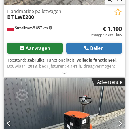
Handmatige palletwagen
BT
LWE200
€ 1.100
Strzałkowo
857 km
vraagprijs excl. btw
Aanvragen
Bellen
Toestand:
gebruikt
, Functionaliteit:
volledig functioneel
,
Bouwjaar:
2018
, bedrijfsturen:
4.141 h
, draagvermogen:
2.000 kg
, brandstoftype:
elektrisch
, aandrijftype:
Elektro
,
Lage heftruck Staat: Klaar voor gebruik en volledig
Advertentie
functioneel Cjdpfx Agozf Tl Uomjrf Technische staat: goed
Batterijvoltage: 24V