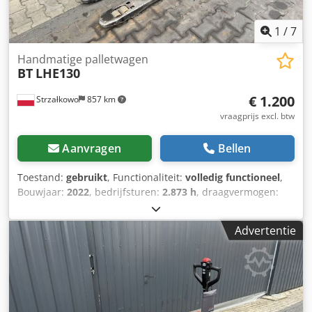
1
/
7
Handmatige palletwagen
BT
LHE130
€ 1.200
Strzałkowo
857 km
vraagprijs excl. btw
Aanvragen
Bellen
Toestand:
gebruikt
, Functionaliteit:
volledig functioneel
,
Bouwjaar:
2022
, bedrijfsturen:
2.873 h
, draagvermogen:
1.300 kg
, brandstoftype:
elektrisch
, aandrijftype:
Elektro
,
Lage heftruck Staat: Klaar voor gebruik en volledig
Advertentie
functioneel Technische staat: goed Batterijvoltage: 24V
Accutype: Lithium-ion Codpozdwzqofx Agmorf