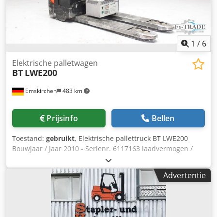
1
/
6
Elektrische palletwagen
BT
LWE200
Emskirchen
483 km
Prijsinfo
Bellen
Toestand:
gebruikt
, Elektrische pallettruck BT LWE200
Bouwjaar / Jaar 2010 - Serienr. 6117163 laadvermogen /
heftruck hefvermogen max. 2000kg Openingstijden /
Werkuren 2337 Codpfxsxp H E Ns Agmjrf Hefhoogte /
Advertentie
Hefhoogte max. 205mm Met oplader / met oplader
Vorklengte 1150mm Online video-inspectie via WhatsApp -
MS Zoom - Telegram Op voorraad Emskirchen/Nürnberg -
Direct leverbaar - Kan getest worden