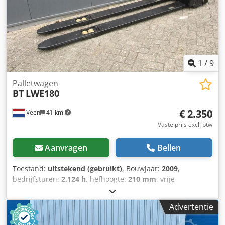
1
/
9
Palletwagen
BT
LWE180
€ 2.350
Veen
41 km
Vaste prijs excl. btw
Aanvragen
Bellen
Toestand:
uitstekend (gebruikt)
, Bouwjaar:
2009
,
bedrijfsturen:
2.124 h
, hefhoogte:
210 mm
, vrije
hefhoogte:
210 mm
, brandstoftype:
elektrisch
, vorklengte:
2.350 mm
, vorkbreedte:
550 mm
, totale hoogte:
1.300 mm
,
Advertentie
kleur:
overig
, GVW: 610 kg Hefcapaciteit: 1.800 kg
Werkhoogte: 130 cm Cedozrmr Iepfx Agmorf VORKMAAT