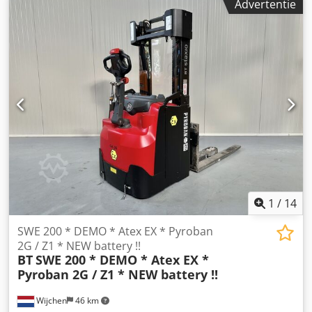
Advertentie
Agmsf Technische staat: Zeer goed Batterijspanning: 24V
Batterijtype: Lithium-ion
1
/
14
SWE 200 * DEMO * Atex EX * Pyroban
2G / Z1 * NEW battery !!
BT
SWE 200 * DEMO * Atex EX *
Pyroban 2G / Z1 * NEW battery !!
Wijchen
46 km