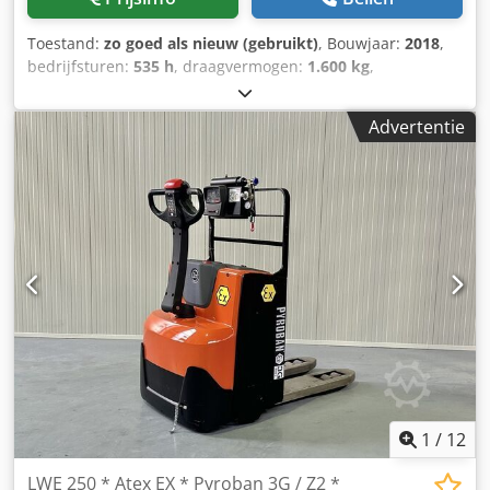
Toestand:
zo goed als nieuw (gebruikt)
, Bouwjaar:
2018
,
bedrijfsturen:
535 h
, draagvermogen:
1.600 kg
,
brandstoftype:
elektrisch
, Manufacturer + model:BT LWE
160 * EX * Miretti 2G / Zone 1 * ID:26061.2030 Cat.:Used
Advertentie
Forks:1150 x 570 mm Capacity:1600 kg Year:2018 Hours:535
hours Capacity:Complete NEW * 24v / 225ah * Bj 04/2026
Cjdpfx Aezq Um Rogmsrf Options:* EX * MIRETTI E9098
Systeem / Certificate = AR 17 ATEX 016 Gasgroep = IIB Type
= Cat 2G ( toegestaan in ZONE 1 en 2 ) Tempklasse =
T4Eventueel uit te voeren met RAVAS weegsysteem !!!
1
/
12
LWE 250 * Atex EX * Pyroban 3G / Z2 *