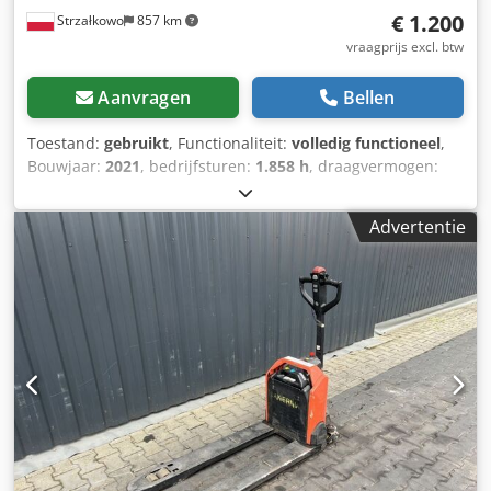
€ 1.200
Strzałkowo
857 km
vraagprijs excl. btw
Aanvragen
Bellen
Toestand:
gebruikt
, Functionaliteit:
volledig functioneel
,
Bouwjaar:
2021
, bedrijfsturen:
1.858 h
, draagvermogen:
1.300 kg
, brandstoftype:
elektrisch
, aandrijftype:
Elektro
,
Lage heftruck Staat: Klaar voor gebruik en volledig
Advertentie
functioneel Technische staat: goed Cjdpfozdwzdsx Agmsrf
Batterijvoltage: 24V Accutype: Lithium-ion