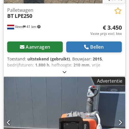
Palletwagen
BT
LPE250
€ 3.450
Veen
41 km
Vaste prijs excl. btw
Aanvragen
Bellen
Toestand:
uitstekend (gebruikt)
, Bouwjaar:
2015
,
bedrijfsturen:
1.880 h
, hefhoogte:
210 mm
, vrije
hefhoogte:
210 mm
, brandstoftype:
elektrisch
, vorklengte:
2.000 mm
, vorkbreedte:
550 mm
, totale hoogte:
1.300 mm
,
Advertentie
kleur:
overig
, GVW: 945 kg Hefcapaciteit: 2.500 kg Csdpfx
Agozrqbgomorf NIEUWE BATTERIJCELLEN 24V 4PzB 400Ah
met centraal watervulsysteem, 220V hoogfrequent lader,
Vorkmaat 2000 x 550 mm en tussenruimte 190 mm,
Tandem vorkwielen, LPE250, In Nederland garantie
machine 3 maanden, in Nederland garantie batterij 1 jaar.