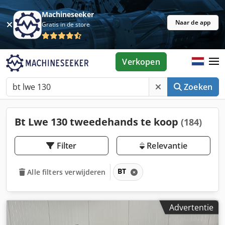
Machineseeker
Naar de app
Gratis in de store
Verkopen
Zoeken
Bt Lwe 130 tweedehands te koop
(184)
Filter
Relevantie
BT
Alle filters verwijderen
Advertentie