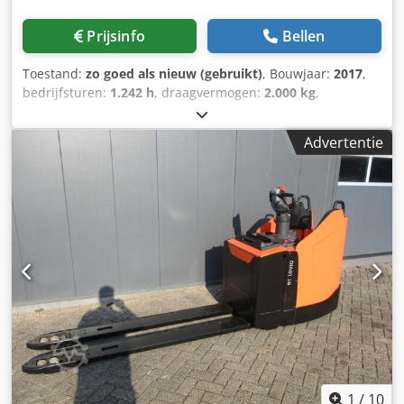
Prijsinfo
Bellen
Toestand:
zo goed als nieuw (gebruikt)
, Bouwjaar:
2017
,
bedrijfsturen:
1.242 h
, draagvermogen:
2.000 kg
,
hefhoogte:
2.150 mm
, brandstoftype:
elektrisch
, masttype:
duplex
, bouwhoogte:
1.750 mm
, Manufacturer + model:BT
Advertentie
SWE 200 * EX * Pyroban 2G / Zone 1 Mast:2W2150
ID:24110.7680 Cedpfx Aozr Rh Hegmjrf Cat.:Demo
Mast:2W2150 Lowered height:1750 mm Lifting height:2150
mm Capacity:2000 kg Year:2017 Hours:1242 hours
Capacity: NEW * 24v / 255ah * Bj 11/2024 Options:* EX *
Atex - Pyroban !!!! Systeem = Ex - Tec 2G Gasgroep = IIB
Type = 2G ( toegestaan in ZONE 1 & 2 ) Temp klasse =
T3FEM 2 vorken bord - verstelbare lepels
1
/
10