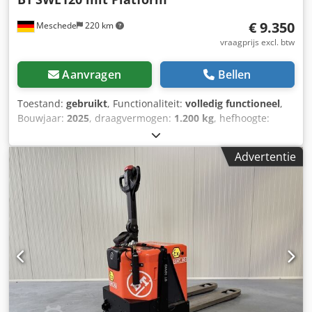
€ 9.350
Meschede
220 km
vraagprijs excl. btw
Aanvragen
Bellen
Toestand:
gebruikt
, Functionaliteit:
volledig functioneel
,
Bouwjaar:
2025
, draagvermogen:
1.200 kg
, hefhoogte:
3.700 mm
, vrije hefhoogte:
120 mm
, bouwhoogte:
1.830
mm
, vorklengte:
1.150 mm
, Palletwagen Laadcentrum: 600
Advertentie
Vorkbreedte: 180 mm Cedowkk Iyopfx Agmorf Vorkdikte: 60
mm Technische staat: Nieuw Accuspanning: 24V Batterij
Ah: 225Ah