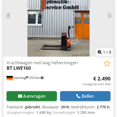
1
/
8
Vrachtwagen met laag hefvermogen
BT
LWE160
€ 2.490
Jüterbog
533 km
vraagprijs excl. btw
Aanvragen
Bellen
Toestand:
gebruikt
, Bouwjaar:
2010
, bedrijfsturen:
2.775 h
,
draagvermogen:
1.600 kg
, bouwhoogte:
1.290 mm
,