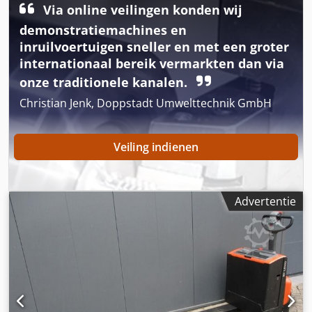
Via online veilingen konden wij
2.269 Serienummer: 6071472 Mastgegevens / vorken
Masttype: - Crsdpfoy Rnhdox Agmjf Hefhoogte: 54 mm
demonstratiemachines en
inruilvoertuigen sneller en met een groter
internationaal bereik vermarkten dan via
onze traditionele kanalen.
Christian Jenk, Doppstadt Umwelttechnik GmbH
Veiling indienen
Advertentie