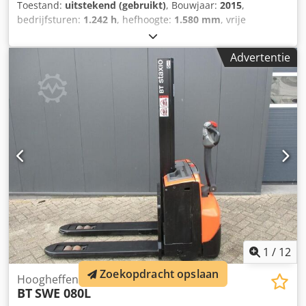
Toestand:
uitstekend (gebruikt)
, Bouwjaar:
2015
,
bedrijfsturen:
1.242 h
, hefhoogte:
1.580 mm
, vrije
hefhoogte:
1.580 mm
, brandstoftype:
elektrisch
,
vorklengte:
1.150 mm
, totale hoogte:
1.860 mm
, kleur:
Advertentie
overig
, GVW: 760 kg Hefcapaciteit: 2.000 kg NIEUWE
BATTERIJCELLEN 24V 2PzB 180Ah met watervulsysteem,
Ingebouwde 220V hoogfrequent lader, Doppelstock,
Initiaalheffing, Hefvermogen onderste vorken 2000 kg,
Hefvermogen mastvorken 800 kg, Vorkmaat 1150 x 570
mm, Tandem vorkwielen, In Nederland garantie machine 3
maanden, in Nederland garantie batterij 1 jaar.
Crsdpfxszqd N Uj Adhef
1
/
12
Zoekopdracht opslaan
Hoogheffende palletwagen
BT
SWE 080L