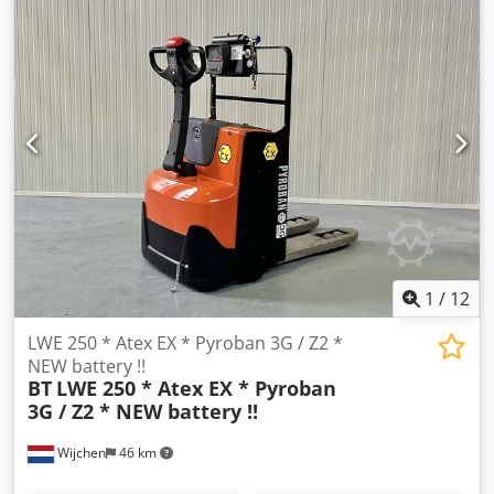
ID:25013.7057 Cat.:Used Mast:3F8400 Lowered height:3520
mm Crsdpfx Adozq Ua Dehsf Lifting height:8400 mm
Capacity:1400 kg Year:2011 Hours:6313 hours
Capacity:Complete NEW * 48v/ 560ah * Bj 2026 Options:*
EX * MIRETTI !!!!! Systeem = CEC 15 ATEX 161 Ref = E7207
Gasgroep = IIB Type = Cat 2G ( toegestaan in ZONE 1 en 2 )
Tempklasse = T2 Gb
1
/
12
LWE 250 * Atex EX * Pyroban 3G / Z2 *
NEW battery !!
BT
LWE 250 * Atex EX * Pyroban
3G / Z2 * NEW battery !!
Wijchen
46 km