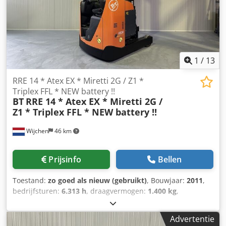
1
/
13
RRE 14 * Atex EX * Miretti 2G / Z1 *
Triplex FFL * NEW battery !!
BT
RRE 14 * Atex EX * Miretti 2G /
Z1 * Triplex FFL * NEW battery !!
Wijchen
46 km
Prijsinfo
Bellen
Toestand:
zo goed als nieuw (gebruikt)
, Bouwjaar:
2011
,
bedrijfsturen:
6.313 h
, draagvermogen:
1.400 kg
,
hefhoogte:
8.400 mm
, brandstoftype:
elektrisch
, masttype:
triplex
, bouwhoogte:
3.520 mm
, Manufacturer + model:BT
Advertentie
RRE 140 * EX * Miretti 2G / Zone 1 Mast:3F8400