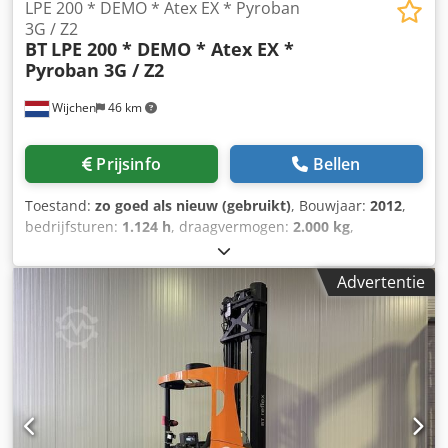
LPE 200 * DEMO * Atex EX * Pyroban
3G / Z2
BT
LPE 200 * DEMO * Atex EX *
Pyroban 3G / Z2
Wijchen
46 km
Prijsinfo
Bellen
Toestand:
zo goed als nieuw (gebruikt)
, Bouwjaar:
2012
,
bedrijfsturen:
1.124 h
, draagvermogen:
2.000 kg
,
brandstoftype:
elektrisch
, Manufacturer + model:BT LPE
200 * EX * 3G / Zone 2 Pyroban ID:25020.6540 Cat.:Demo
Advertentie
Forks:1150 x 570 mm Capacity:2000 kg Year:2012
Hours:1124 hours Capacity:24 v / 300 ah - Bj 06 / 2020
Codpfxezq Ubzj Adhsrf Options:* EX * Atex - Pyroban !!!!
Systeem = S6000 E Gasgroep = IIB Type = 3G ( toegestaan in
ZONE 2 ) Temp klasse = T3