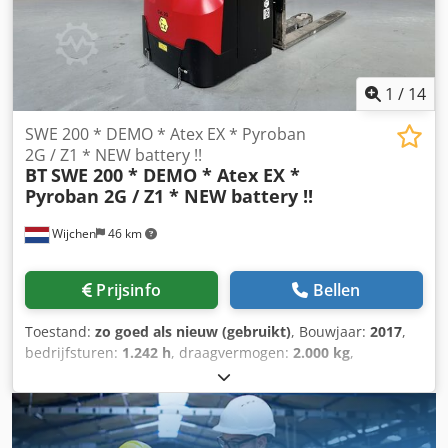
1
/
14
SWE 200 * DEMO * Atex EX * Pyroban
2G / Z1 * NEW battery !!
BT
SWE 200 * DEMO * Atex EX *
Pyroban 2G / Z1 * NEW battery !!
Wijchen
46 km
Prijsinfo
Bellen
Toestand:
zo goed als nieuw (gebruikt)
, Bouwjaar:
2017
,
bedrijfsturen:
1.242 h
, draagvermogen:
2.000 kg
,
hefhoogte:
2.150 mm
, brandstoftype:
elektrisch
, masttype:
duplex
, bouwhoogte:
1.750 mm
, Manufacturer + model:BT
SWE 200 * EX * Pyroban 2G / Zone 1 Mast:2W2150
ID:24110.7680 Cat.:Demo Mast:2W2150 Lowered