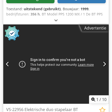
Toestand:
uitstekend (gebruikt)
, Bouwjaar:
1999
,
bedrijfsturen:
356 h
, BT Model PPS 1200 MX / 1 De BT PPS
1200 MX / 1 is een elektrisch aangedreven stapelaar van
de fabrikant BT, ontworpen voor intern materiaaltransport.
Advertentie
Dit model kenmerkt zich door zijn compacte constructie en
hoge wendbaarheid, waardoor hij bijzonder geschikt is
voor gebruik in smalle magazijnruimtes, winkels en kleine
productieomgevingen. Belangrijkste technische
kenmerken: Draagvermogen: 1.200 kg Hefhoogte: ca. 2.700
mm Vorklengte: ca. 1.150 mm Aandrijving: 24V
elektromotor Batterij: 24V Bouwjaar: 1999 Bedrijfsuren: ca.
356 uur De stapelaar is nog in gebruik, waardoor het
daadwerkelijke aantal bedrijfsuren bij aankoop licht kan
afwijken. Batterij vernieuwd in oktober 2022. Staat:
gebruikt Leveringsomvang: (zie foto) Codpfx Aoziivdodhjrf
(Wijzigingen en fouten in de technische gegevens
voorbehouden!) Voor verdere vragen kunt u ons gerust
telefonisch contacteren.
1
/
10
VS-22956 Elektrische duo stapelaar BT