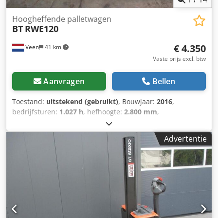
Hoogheffende palletwagen
BT
RWE120
€ 4.350
Veen
41 km
Vaste prijs excl. btw
Aanvragen
Bellen
Toestand:
uitstekend (gebruikt)
, Bouwjaar:
2016
,
bedrijfsturen:
1.027 h
, hefhoogte:
2.800 mm
,
brandstoftype:
elektrisch
, masttype:
duplex
, vorklengte:
1.150 mm
, totale hoogte:
1.960 mm
, kleur:
overig
, GVW:
Advertentie
1.525 kg Hefcapaciteit: 1.200 kg Crsdpezqvc Tsfx Adhef
WEINIG UREN! NIEUWE BATTERIJCELLEN 24V 3PzS 270Ah,
220V hoogfrequent lader, Vorklengte 1150 mm, Ruimte
tussen vorken 660 mm, Stuurbekrachtiging, Opklapbaar
staplateau, Keurig onderhouden! In Nederland garantie
machine 3 maanden, in Nederland garantie batterij 1 jaar.