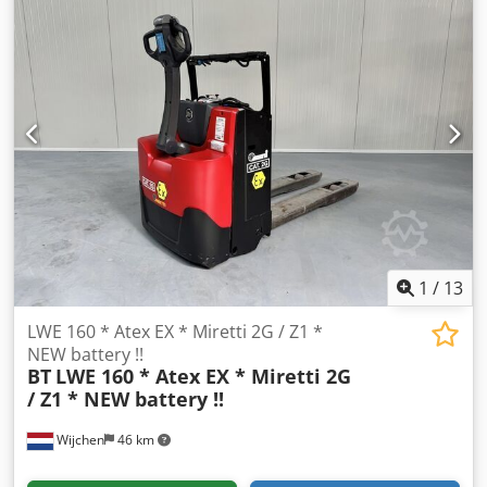
mm Technische staat: Nieuw Accuspanning: 24V Batterij
Ah: 225Ah
1
/
13
LWE 160 * Atex EX * Miretti 2G / Z1 *
NEW battery !!
BT
LWE 160 * Atex EX * Miretti 2G
/ Z1 * NEW battery !!
Wijchen
46 km