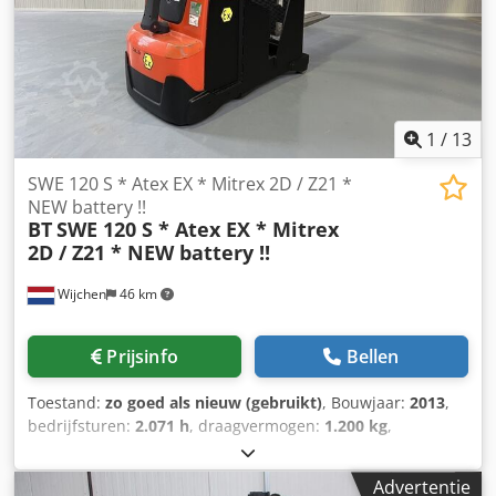
)Uitgevoerd met - MAST FFL - 2 Delig - VRIJDRAGENDE
verstelbare heftruck lepels - GESCHIKT voor alle soorten
pallets
1
/
13
SWE 120 S * Atex EX * Mitrex 2D / Z21 *
NEW battery !!
BT
SWE 120 S * Atex EX * Mitrex
2D / Z21 * NEW battery !!
Wijchen
46 km
Prijsinfo
Bellen
Toestand:
zo goed als nieuw (gebruikt)
, Bouwjaar:
2013
,
bedrijfsturen:
2.071 h
, draagvermogen:
1.200 kg
,
hefhoogte:
2.850 mm
, brandstoftype:
elektrisch
, masttype:
duplex
, bouwhoogte:
2.020 mm
, Manufacturer + model BT
Advertentie
SWE 120 S Atex * EX * Mitrex 2D / Zone 21 Mast 2F2850 ID