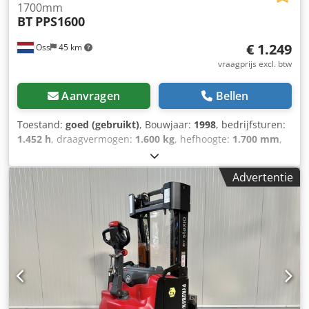
1700mm
BT
PPS1600
€ 1.249
Oss
45 km
vraagprijs excl. btw
Aanvragen
Bellen
Toestand:
goed (gebruikt)
, Bouwjaar:
1998
, bedrijfsturen:
1.452 h
, draagvermogen:
1.600 kg
, hefhoogte:
1.700 mm
,
brandstoftype:
elektrisch
, masttype:
duplex
, leeggewicht:
850 kg
, kilometerstand:
1.452 km
, Elektrische duo
Advertentie
stapelaarMerk BTBouwjaar 1998Capaciteit 1.600 kgHeft tot
een hoogte van 1.700mmDuo pallet model Voorzien van
INITIELE LIFT, ideaal op ongelijke vloerenVoorzien van
batterijMet laderbekijk de video op YouTube Codpjzpflhefx
Adhorf