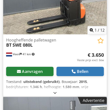
1
/
12
Hoogheffende palletwagen
BT
SWE 080L
€ 3.650
Veen
41 km
Vaste prijs excl. btw
Aanvragen
Bellen
Toestand:
uitstekend (gebruikt)
, Bouwjaar:
2015
,
bedrijfsturen:
1.346 h
, hefhoogte:
1.580 mm
, vrije
hefhoogte:
1.580 mm
, brandstoftype:
elektrisch
,
vorklengte:
1.150 mm
, totale hoogte:
1.860 mm
, kleur:
Advertentie
overig
, GVW: 760 kg Hefcapaciteit: 2.000 kg Cjdezqpbpjpfx
Adhsrf NIEUWE BATTERIJCELLEN 24V 2PzB 180Ah,