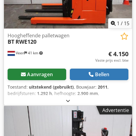
1
/
15
Hoogheffende palletwagen
BT
RWE120
€ 4.150
Veen
41 km
Vaste prijs excl. btw
Aanvragen
Bellen
Toestand:
uitstekend (gebruikt)
, Bouwjaar:
2011
,
bedrijfsturen:
1.292 h
, hefhoogte:
2.900 mm
,
brandstoftype:
elektrisch
, masttype:
duplex
, vorklengte:
1.150 mm
, totale hoogte:
2.000 mm
, kleur:
overig
, GVW:
Advertentie
1.610 kg Crsdpfxozqv Amo Adhsf Hefcapaciteit: 1.200 kg
NIEUWE BATTERIJCELLEN 24V 3PzS 270Ah, 220V
hoogfrequent lader, Sideshift, Duplex-Freelift mast,
Vorklengte 1150 mm, Ruimte tussen vorken 660 mm,