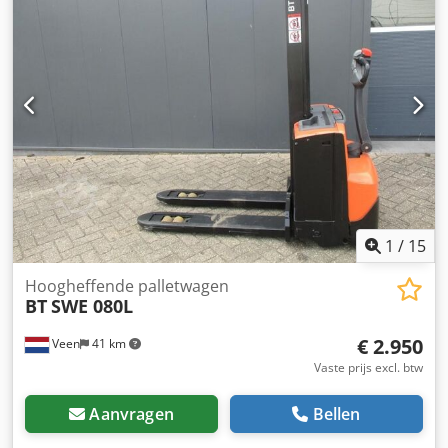
Ingebouwde 220V lader, Doppelstock, Initiaalheffing,
Hefvermogen onderste vorken 2000 kg, Hefvermogen
mastvorken 800 kg, Vorkmaat 1150 x 570 mm, Tandem
vorkwielen, In Nederland garantie machine 3 maanden, in
Nederland garantie batterij 1 jaar.
1
/
15
Hoogheffende palletwagen
BT
SWE 080L
€ 2.950
Veen
41 km
Vaste prijs excl. btw
Aanvragen
Bellen