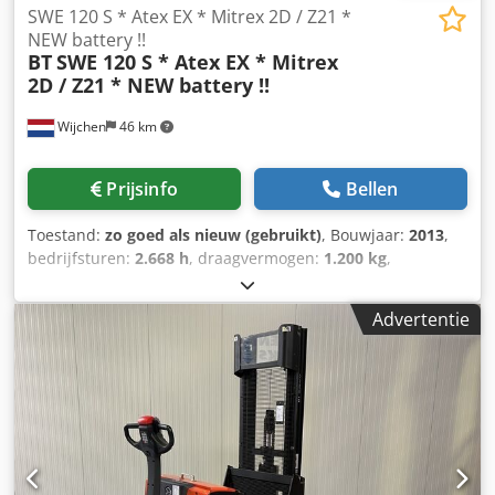
SWE 120 S * Atex EX * Mitrex 2D / Z21 *
NEW battery !!
BT
SWE 120 S * Atex EX * Mitrex
2D / Z21 * NEW battery !!
Wijchen
46 km
Prijsinfo
Bellen
Toestand:
zo goed als nieuw (gebruikt)
, Bouwjaar:
2013
,
bedrijfsturen:
2.668 h
, draagvermogen:
1.200 kg
,
hefhoogte:
2.850 mm
, brandstoftype:
elektrisch
, masttype:
duplex
, bouwhoogte:
2.020 mm
, Manufacturer + model BT
Advertentie
SWE 120 S Atex * EX * Mitrex 2D / Zone 21 Csdpfx Aszq T
Nwodhsrf Mast 2F2850 ID 23021.7862 Cat.Used Mast
2F2850 Lowered height 2020 mm Lifting height 2850 mm
Capacity 1200 kg Year 2013 Hours 2668 hours Capacity ;
NEW * 24v / 300ah * Bj 2023 OptionsZEER unieke CONTRA
stapelaar EX uitvoering !!* EX * Mitrex !!!!!Systeem = ATEX
94 / 9 / EG Gasgroep = IIIB ( niet geleidende stof ) Type = 2D
( toegestaan in Zone 21 ) Temp klasse = T4 ( 135 *C