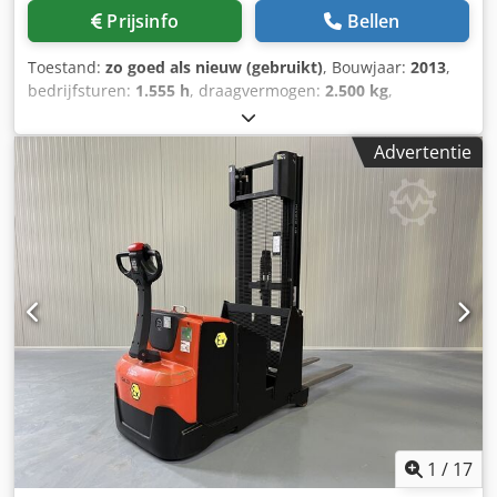
Prijsinfo
Bellen
Toestand:
zo goed als nieuw (gebruikt)
, Bouwjaar:
2013
,
bedrijfsturen:
1.555 h
, draagvermogen:
2.500 kg
,
brandstoftype:
elektrisch
, Manufacturer + model:BT LWE
250 * EX * Pyroban - 3G / Zone 2 Csdpezq T Tpofx Adhsrf
Advertentie
ID:24031.0028 Cat.: Used Forks:800 x 540 mm
Capacity:2500 kg Year:2013 Hours:1555 hours Capacity:
Complete NEW * 24v / 260ah ( 4PzB ) * Bj 2024 Options:*
EX * Atex - Pyroban !!!! Systeem = S6000 E Gasgroep = IIB
Type = 3G ( toegestaan in ZONE 2 ) Temp klasse = T3
1
/
17