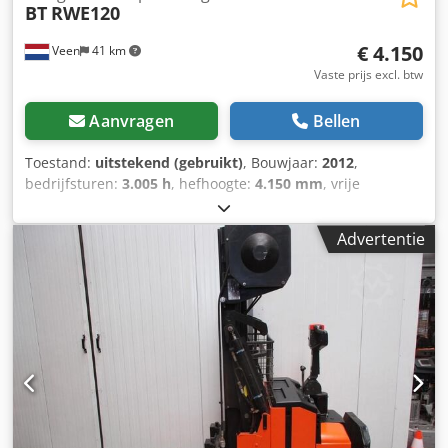
BT
RWE120
€ 4.150
Veen
41 km
Vaste prijs excl. btw
Aanvragen
Bellen
Toestand:
uitstekend (gebruikt)
, Bouwjaar:
2012
,
bedrijfsturen:
3.005 h
, hefhoogte:
4.150 mm
, vrije
hefhoogte:
1.960 mm
, brandstoftype:
elektrisch
, masttype:
duplex
, vorklengte:
1.150 mm
, totale hoogte:
2.620 mm
,
Advertentie
kleur:
overig
, GVW: 1.582 kg Hefcapaciteit: 1.200 kg
NIEUWE BATTERIJCELLEN 24V 3PzS 270Ah, 220V
hoogfrequent lader, Vorklengte 1150 mm, Ruimte tussen
vorken 660 mm, Machinebreedte 900 mm,
Stuurbekrachtiging, Duplex-Freelift mast, Keurig
onderhouden! In Nederland garantie machine 3 maanden,
in Nederland garantie batterij 1 jaar. Crjdpfszqv Atex Adhjf