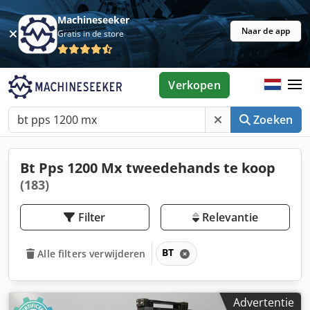
Machineseeker
Naar de app
Gratis in de store
Verkopen
Zoeken
Bt Pps 1200 Mx tweedehands te koop
(183)
Filter
Relevantie
BT
Alle filters verwijderen
Advertentie