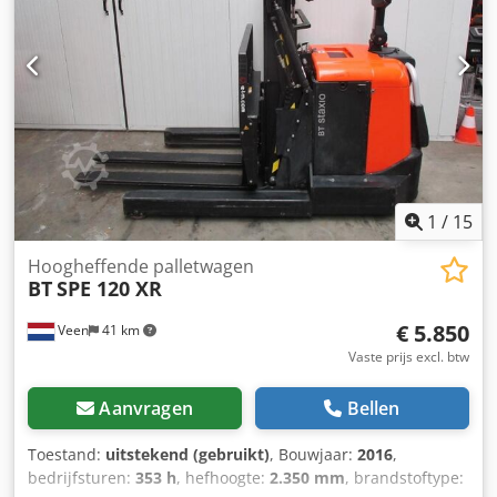
Stuurbekrachtiging, Vrije heffing, Breedte machine 900
mm, Opklapbaar staplateau, Keurig onderhouden! In
Nederland garantie machine 3 maanden, in Nederland
garantie batterij 1 jaar.
1
/
15
Hoogheffende palletwagen
BT
SPE 120 XR
€ 5.850
Veen
41 km
Vaste prijs excl. btw
Aanvragen
Bellen
Toestand:
uitstekend (gebruikt)
, Bouwjaar:
2016
,
bedrijfsturen:
353 h
, hefhoogte:
2.350 mm
, brandstoftype: