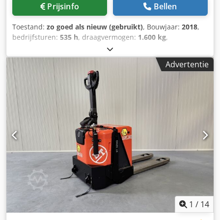
Prijsinfo
Bellen
Toestand:
zo goed als nieuw (gebruikt)
, Bouwjaar:
2018
,
bedrijfsturen:
535 h
, draagvermogen:
1.600 kg
,
brandstoftype:
elektrisch
, Manufacturer + model:BT LWE
160 * EX * Miretti 2G / Zone 1 * ID:26061.2030 Cat.:Used
Advertentie
Forks:1150 x 570 mm Capacity:1600 kg Year:2018 Hours:535
hours Capacity:Complete NEW * 24v / 225ah * Bj 04/2026
Crjdpfxezq Um Rs Adhef Options:* EX * MIRETTI E9098
Systeem / Certificate = AR 17 ATEX 016 Gasgroep = IIB Type
= Cat 2G ( toegestaan in ZONE 1 en 2 ) Tempklasse =
T4Eventueel uit te voeren met RAVAS weegsysteem !!!
1
/
14