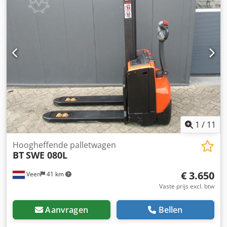
1
/
11
Hoogheffende palletwagen
BT
SWE 080L
€ 3.650
Veen
41 km
Vaste prijs excl. btw
Aanvragen
Bellen