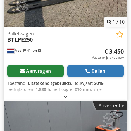
1
/
10
Palletwagen
BT
LPE250
€ 3.450
Veen
41 km
Vaste prijs excl. btw
Aanvragen
Bellen
Toestand:
uitstekend (gebruikt)
, Bouwjaar:
2015
,
bedrijfsturen:
1.880 h
, hefhoogte:
210 mm
, vrije
hefhoogte:
210 mm
, brandstoftype:
elektrisch
, vorklengte:
2.000 mm
, vorkbreedte:
550 mm
, totale hoogte:
1.300 mm
,
Advertentie
kleur:
overig
, GVW: 945 kg Hefcapaciteit: 2.500 kg
Cedszrqbgopfx Adhsrf NIEUWE BATTERIJCELLEN 24V 4PzB
400Ah met centraal watervulsysteem, 220V hoogfrequent
lader, Vorkmaat 2000 x 550 mm en tussenruimte 190 mm,