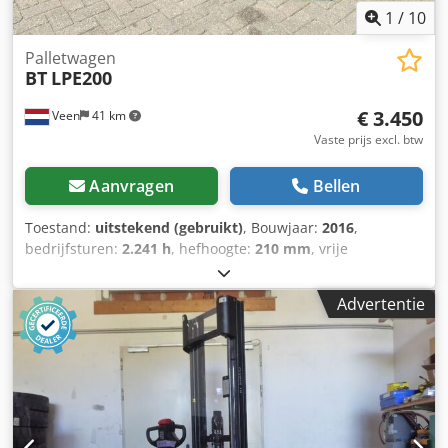
1
/
10
Palletwagen
BT
LPE200
€ 3.450
Veen
41 km
Vaste prijs excl. btw
Aanvragen
Bellen
Toestand:
uitstekend (gebruikt)
, Bouwjaar:
2016
,
bedrijfsturen:
2.241 h
, hefhoogte:
210 mm
, vrije
hefhoogte:
210 mm
, brandstoftype:
elektrisch
, vorklengte:
1.150 mm
, vorkbreedte:
550 mm
, totale hoogte:
1.300 mm
,
Advertentie
kleur:
overig
, GVW: 835 kg Credpszrmdkofx Adhef
Hefcapaciteit: 2.000 kg FUNCTIONEERT ALS NIEUW! Batterij
24V 5PzB 500Ah met vulsysteem, 220V hoogfrequent lader,
Vorkmaat 1150 x 550 mm en afstand tussen de vorken 190
mm, Tandem vorkwielen, Opklapbaar staplateau,
Stuurbekrachtiging, In Nederland garantie machine 3
maanden, in Nederland garantie batterij 1 jaar.