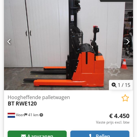
23021.7904 Cat.Used Mast 2F2850 Lowered height 2020
mm Cedpfx Adjzq T Nqehsrf Lifting height 2850 mm
Capacity 1200 kg Year 2013 Hours 2071 hours Capacity ;
NEW * 24v / 300ah * Bj 2023 OptionsZEER unieke CONTRA
stapelaar EX uitvoering !!* EX * Mitrex !!!!!Systeem = ATEX
94 / 9 / EG Gasgroep = IIIB ( niet geleidende stof ) Type = 2D
( For in Zone 21 ) Temp klasse = T4 ( 135 *C )Uitgevoerd met
- MAST FFL - 2 Delig - VRIJDRAGENDE verstelbare heftruck
lepels - GESCHIKT voor alle soorten pallets
1
/
15
Hoogheffende palletwagen
BT
RWE120
€ 4.450
Veen
41 km
Vaste prijs excl. btw
Aanvragen
Bellen