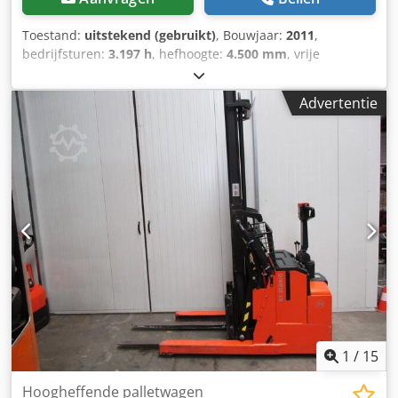
Toestand:
uitstekend (gebruikt)
, Bouwjaar:
2011
,
bedrijfsturen:
3.197 h
, hefhoogte:
4.500 mm
, vrije
hefhoogte:
1.410 mm
, brandstoftype:
elektrisch
, masttype:
triplex
, vorklengte:
1.150 mm
, totale hoogte:
2.070 mm
,
Advertentie
kleur:
overig
, GVW: 1.707 kg Hefcapaciteit: 1.200 kg
Crsdozqv Ayspfx Adhsf NIEUWE BATTERIJCELLEN 24V 3PzS
375Ah 2026, 220V hoogfrequent lader, Vorklengte 1150
mm, Ruimte tussen vorken 660 mm, Breedte machine 900
mm, Stuurbekrachtiging, In Nederland garantie machine 3
maanden, in Nederland garantie batterij 1 jaar.
1
/
15
Hoogheffende palletwagen