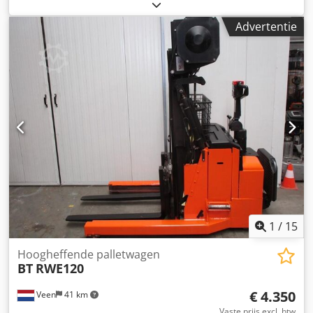
elektrisch
, masttype:
duplex
, vorklengte:
1.200 mm
, totale
hoogte:
1.870 mm
, kleur:
overig
, GVW: 2.060 kg
Advertentie
Hefcapaciteit: 1.200 kg WEINIG UREN! NIEUWE
batterijcellen 24V 5PzB 430Ah met centraal
watervulsysteem, 220V hoogfrequent lader, Telescoop
vorken 1200-2000 mm, Reachmast, Sideshift-vorkversteller,
Stuurbekrachtiging, Opklapbaar staplateau, Keurig
onderhouden! In Nederland garantie machine 3 maanden,
in Nederland garantie batterij 1 jaar. Crodpfx Aszqv
Agodhjf
1
/
15
Hoogheffende palletwagen
BT
RWE120
€ 4.350
Veen
41 km
Vaste prijs excl. btw