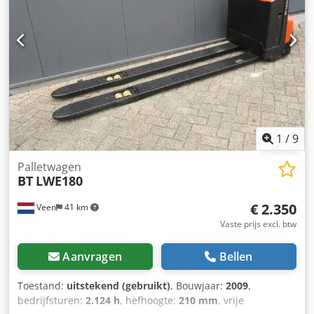
Tandem vorkwielen, LPE250, In Nederland garantie
machine 3 maanden, in Nederland garantie batterij 1 jaar.
1
/
9
Palletwagen
BT
LWE180
€ 2.350
Veen
41 km
Vaste prijs excl. btw
Aanvragen
Bellen
Toestand:
uitstekend (gebruikt)
, Bouwjaar:
2009
,
bedrijfsturen:
2.124 h
, hefhoogte:
210 mm
, vrije