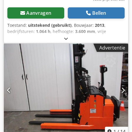
Aanvragen
Bellen
Toestand:
uitstekend (gebruikt)
, Bouwjaar:
2013
,
bedrijfsturen:
1.064 h
, hefhoogte:
3.600 mm
, vrije
hefhoogte:
1.710 mm
, brandstoftype:
elektrisch
, masttype:
triplex
, vorklengte:
1.150 mm
, totale hoogte:
1.980 mm
,
Advertentie
kleur:
overig
, GVW: 1.680 kg Hefcapaciteit: 1.200 kg
Csdezqvddjpfx Adhjrf NIEUWE BATTERIJCELLEN 24V 3PzS
270Ah, 220V hoogfrequent lader, Sideshift,
Machinebreedte 1090 mm, Vorklengte 1150 mm, Ruimte
tussen vorken 850 mm, Stuurbekrachtiging, Opklapbaar
staplateau, Keurig onderhouden! In Nederland garantie
machine 3 maanden, in Nederland garantie batterij 1 jaar.
1
/
14