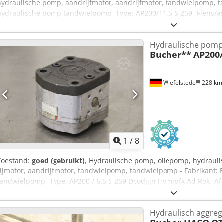
hydraulische pomp, aandrijfmotor, aandrijfmotor, tandwielpomp, 
hydraulische pomp tandwielpomp -Type: AP200/11.5 S 259 -Flens/as: 
2x pompen beschikbaar -Prijs: per stuk -Afmetingen: 98/84/H100 
2,3 kg/stuk
Hydraulische pom
Bucher**
AP200/
Wiefelstede
228 k
1
/
8
Toestand:
goed (gebruikt)
, Hydraulische pomp, oliepomp, hydraul
rijmotor, aandrijfmotor, tandwielpomp, tandwielpomp - Fabrikant:
tandwielpomp -Type: AP200 / 6.5 S-259 Dcodjgn Hymjpfx Ad Rok -A
1.9 kg
Hydraulisch aggreg