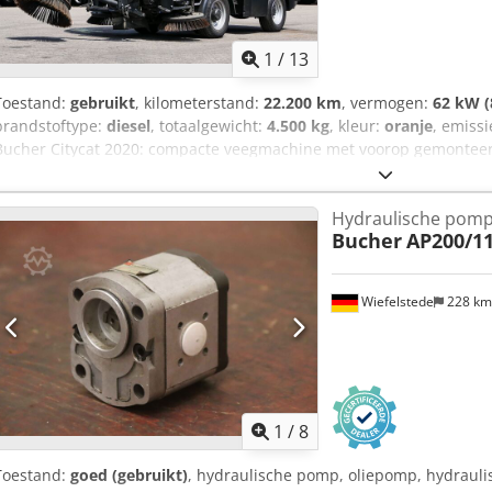
1
/
13
Toestand:
gebruikt
, kilometerstand:
22.200 km
, vermogen:
62 kW (
brandstoftype:
diesel
, totaalgewicht:
4.500 kg
, kleur:
oranje
, emissi
Bucher Citycat 2020: compacte veegmachine met voorop gemontee
Rok Voor vragen: Staat: zeer goed * Fabrikant: Bucher * Model: Cit
allround zicht * Zijborstel links * Zijborstel rechts * Voorste borstel
Hydraulische pom
19% BTW Voor verdere vragen kunt u ons bereiken op de volgende 
Bucher
AP200/11
Engels, Frans en...? Typefouten, vergissingen en tussenverkoop vo
Wiefelstede
228 k
1
/
8
Toestand:
goed (gebruikt)
, hydraulische pomp, oliepomp, hydrauli