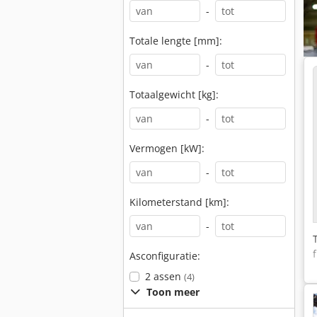
-
Totale lengte [mm]:
-
Totaalgewicht [kg]:
-
Vermogen [kW]:
-
Kilometerstand [km]:
-
Asconfiguratie:
2 assen
(4)
Toon meer