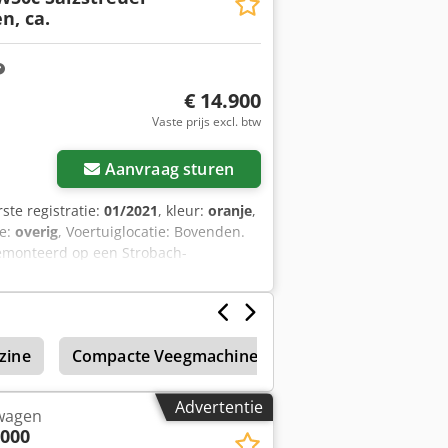
n, ca.
€ 14.900
Vaste prijs excl. btw
Aanvraag sturen
rste registratie:
01/2021
, kleur:
oranje
,
ne:
overig
, Voertuiglocatie: Bovenden.
gemonteerd op een Strobach-
5 m³. Dcodszpzf Dspfx Ad Rjk Vloeibare
IRES WORDT VERSTREKT ZONDER
den!
zine
Compacte Veegmachine
Hako Profi Variette
Advertentie
wagen
2000