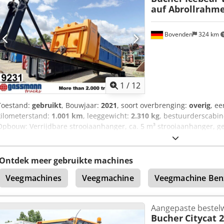
auf Abrollrahme
Bovenden
324 km
1
/
12
Toestand:
gebruikt
, Bouwjaar:
2021
, soort overbrenging:
overig
, ee
kilometerstand:
1.001 km
, leeggewicht:
2.310 kg
, bestuurderscabi
Opbouw: Verrijdbare strooiaanhanger, ca. 5 m³ strooiaanhanger, 
aanhangerframe! Eigen gewicht: ca. 2310 kg. Strooiaanhanger: ca. 
strooizoutcapaciteit: ca. 4580 liter. INFORMATIE OVER ACCESSO
GARANTIE. Wijzigingen, tussenverkoop en vergissingen voorbehou
Ontdek meer gebruikte machines
Veegmachines
Veegmachine
Veegmachine Ben
Aangepaste bestel
Bucher
Citycat 