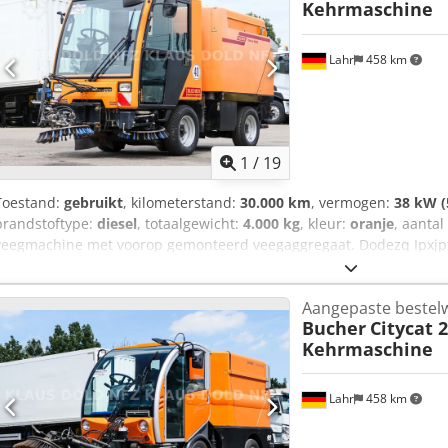
Kehrmaschine
Lahr
458 km
1
/
19
Toestand:
gebruikt
, kilometerstand:
30.000 km
, vermogen:
38 kW (
brandstoftype:
diesel
, totaalgewicht:
4.000 kg
, kleur:
oranje
, aantal
veegmachine met voorop gemonteerd veegaggregaat. Dodezq Ipxjpfx
opnemen: Staat: zeer goed * Fabrikant: Bucher * Model: CityCat 20
rondom * Zijborstel links * Zijborstel rechts * Voorste borstel * Op
Aangepaste bestel
Voor verdere vragen kunt u ons bereiken op de volgende telefoonnu
Bucher
Citycat 
Frans en...? Typefouten, vergissingen en tussenverkoop voorbehou
Kehrmaschine
Lahr
458 km