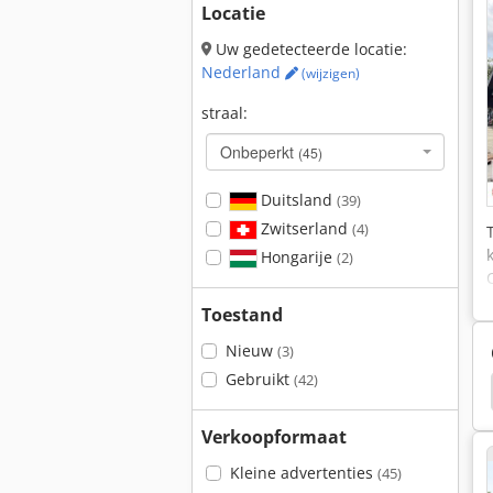
Locatie
Uw gedetecteerde locatie:
Nederland
(wijzigen)
straal:
Onbeperkt
(45)
Duitsland
(39)
Zwitserland
(4)
Hongarije
(2)
Toestand
Nieuw
(3)
Gebruikt
(42)
Iveco
Unimog
Iveco Minibus
Fiat 4566
Verkoopformaat
Kleine advertenties
(45)