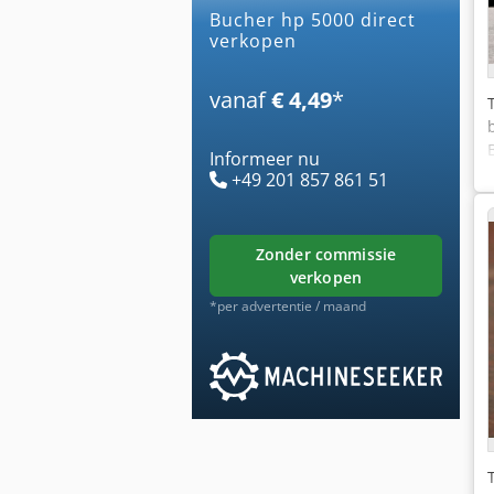
bucher hp 5000 direct
verkopen
vanaf
€ 4,49
*
Informeer nu
+49 201 857 861 51
zonder commissie
verkopen
*per advertentie / maand