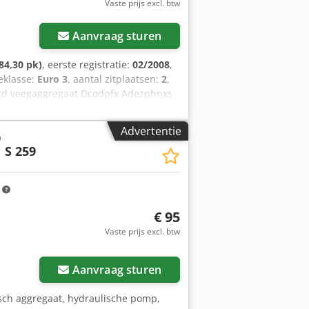
Vaste prijs excl. btw
Aanvraag sturen
84,30 pk)
, eerste registratie:
02/2008
,
eklasse:
Euro 3
, aantal zitplaatsen:
2
,
rd veegaggregaat Dcodpfx Adezphnxs
yCat 2020 * Gesloten cabine met goed
 * Opvangbak ----Prijs: 12.900,- euro +
Advertentie
p
telefoonnummers: Wij spreken: Duits,
 S 259
orbehouden.
m
€ 95
Vaste prijs excl. btw
Aanvraag sturen
sch aggregaat, hydraulische pomp,