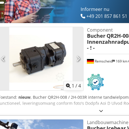
Informeer nu
+49 201 857 861 51
Component
Bucher
QR2H-008
Innenzahnradp
- ! -
Remscheid
169 km
1
/
4
Toestand:
nieuw
, Bucher QR2H-008 / 2H-003R interne tandwielpom
functioneel, leveringsomvang conform foto's Dodpfx Aoi D Ulvod Ro
Landbouwmachine
Bucher
Icebear 